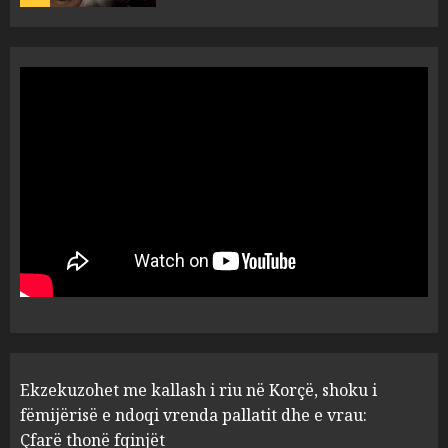
Tentoi të vriste me armë
zjarri një 38-vjeçar/ Kapet në
flagrancë autori i dyshuar në
Kavajë! (Emrat)
5
AUGUST 8, 2026
Ekzekuzohet me kallash i riu
në Korçë, shoku i fëmijërisë e
ndoqi vrenda pallatit dhe e
vrau: Çfarë thonë fqinjët
1
AUGUST 8, 2026
Fundjava me rrezik të lartë
Ekzekuzohet me kallash i riu në Korçë, shoku i
zjarresh në 8 qarqe
paralajmëron Instituti i
fëmijërisë e ndoqi vrenda pallatit dhe e vrau:
Gjeoshkencave, temperaturat
Çfarë thonë fqinjët