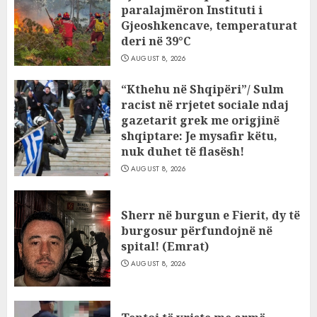
paralajmëron Instituti i
Gjeoshkencave, temperaturat
deri në 39°C
AUGUST 8, 2026
“Kthehu në Shqipëri”/ Sulm
racist në rrjetet sociale ndaj
gazetarit grek me origjinë
shqiptare: Je mysafir këtu,
nuk duhet të flasësh!
AUGUST 8, 2026
Sherr në burgun e Fierit, dy të
burgosur përfundojnë në
spital! (Emrat)
AUGUST 8, 2026