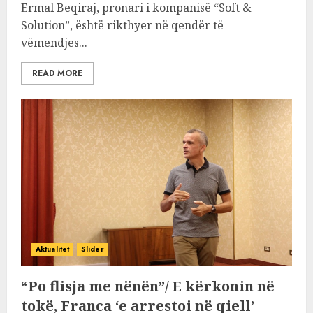
Ermal Beqiraj, pronari i kompanisë “Soft &
Solution”, është rikthyer në qendër të
vëmendjes...
READ MORE
Aktualitet
Slider
“Po flisja me nënën”/ E kërkonin në
tokë, Franca ‘e arrestoi në qiell’