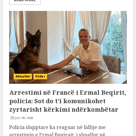
READ MORE
Aktualitet
Slider
Arrestimi në Francë i Ermal Beqirit,
policia: Sot do t’i komunikohet
zyrtarisht kërkimi ndërkombëtar
JULY 29, 2026
Policia shqiptare ka reaguar në lidhje me
arrestimin e Ermal Beqirajt, i shpallur në...