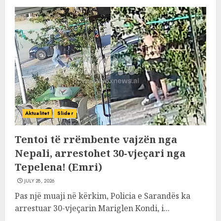
Aktualitet
Slider
Tentoi të rrëmbente vajzën nga
Nepali, arrestohet 30-vjeçari nga
Tepelena! (Emri)
JULY 28, 2026
Pas një muaji në kërkim, Policia e Sarandës ka
arrestuar 30-vjeçarin Mariglen Kondi, i...