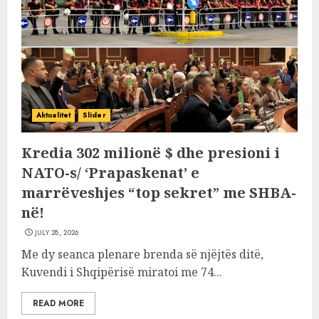
Aktualitet
Slider
Kredia 302 milionë $ dhe presioni i
NATO-s/ ‘Prapaskenat’ e
marrëveshjes “top sekret” me SHBA-
në!
JULY 28, 2026
Me dy seanca plenare brenda së njëjtës ditë,
Kuvendi i Shqipërisë miratoi me 74...
READ MORE