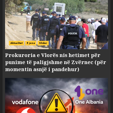
Aktualitet
E jona
Slider
Prokuroria e Vlorës nis hetimet për
punime të paligjshme në Zvërnec (për
momentin asnjë i pandehur)