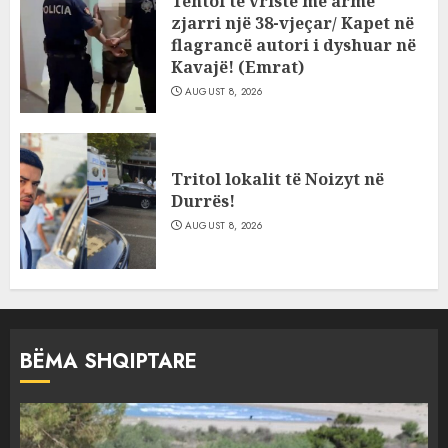
Tentoi të vriste me armë
zjarri një 38-vjeçar/ Kapet në
flagrancë autori i dyshuar në
Kavajë! (Emrat)
AUGUST 8, 2026
Tritol lokalit të Noizyt në
Durrës!
AUGUST 8, 2026
BËMA SHQIPTARE