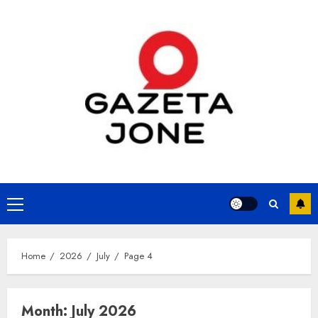
Skip
to
content
Primary
Menu
Home
2026
July
Page 4
Month:
July 2026