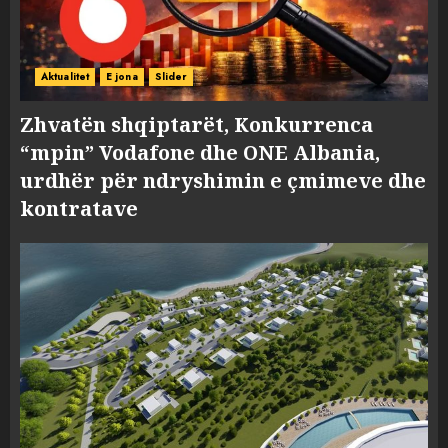
Aktualitet
E jona
Slider
Zhvatën shqiptarët, Konkurrenca
“mpin” Vodafone dhe ONE Albania,
urdhër për ndryshimin e çmimeve dhe
kontratave