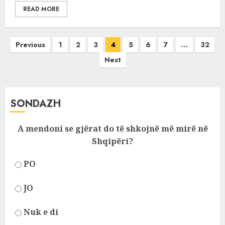
READ MORE
Posts
Previous
1
2
3
4
5
6
7
…
32
pagination
Next
SONDAZH
A mendoni se gjërat do të shkojnë më mirë në
Shqipëri?
PO
JO
Nuk e di