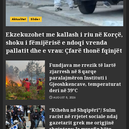
Aktualitet
Slider
Ekzekuzohet me kallash i riu në Korçë,
shoku i fëmijërisë e ndoqi vrenda
pallatit dhe e vrau: Çfarë thonë fqinjët
Fundjava me rrezik të lartë
zjarresh në 8 qarqe
paralajmëron Instituti i
Gjeoshkencave, temperaturat
deri në 39°C
AUGUST 8, 2026
“Kthehu në Shqipëri”/ Sulm
racist në rrjetet sociale ndaj
gazetarit grek me origjinë