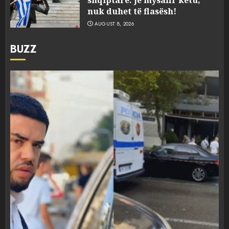
shqiptare: Je mysafir këtu,
nuk duhet të flasësh!
AUGUST 8, 2026
BUZZ