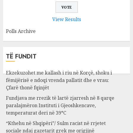
View Results
Polls Archive
TË FUNDIT
Ekzekuzohet me kallash i riu në Korçë, shoku i
fëmijërisë e ndoqi vrenda pallatit dhe e vrau:
Çfarë thonë fqinjët
Fundjava me rrezik të lartë zjarresh në 8 qarqe
paralajmëron Instituti i Gjeoshkencave,
temperaturat deri në 39°C
“Kthehu në Shqipëri”/ Sulm racist në rrjetet
sociale ndaj gazetarit grek me origjinë