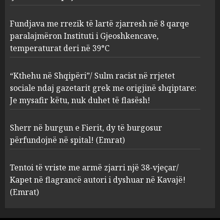
deri në 39°C
2
AUGUST 8, 2026
Fundjava me rrezik të lartë zjarresh në 8 qarqe
paralajmëron Instituti i Gjeoshkencave,
“Kthehu në Shqipëri”/ Sulm
temperaturat deri në 39°C
racist në rrjetet sociale ndaj
gazetarit grek me origjinë
shqiptare: Je mysafir këtu,
“Kthehu në Shqipëri”/ Sulm racist në rrjetet
nuk duhet të flasësh!
3
sociale ndaj gazetarit grek me origjinë shqiptare:
AUGUST 8, 2026
Je mysafir këtu, nuk duhet të flasësh!
Sherr në burgun e Fierit, dy të
Sherr në burgun e Fierit, dy të burgosur
burgosur përfundojnë në
spital! (Emrat)
përfundojnë në spital! (Emrat)
AUGUST 8, 2026
4
Tentoi të vriste me armë zjarri një 38-vjeçar/
Kapet në flagrancë autori i dyshuar në Kavajë!
Tentoi të vriste me armë
(Emrat)
zjarri një 38-vjeçar/ Kapet në
flagrancë autori i dyshuar në