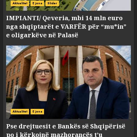
Aktualitet
E jona
Slider
IMPIANTI/ Qeveria, mbi 14 mln euro
nga shqiptarët e VARFËR për “mu*in”
e oligarkëve në Palasë
Aktualitet
E jona
Pse drejtuesit e Bankës së Shqipërisë
po i kërkojnë mazhorancës t’u