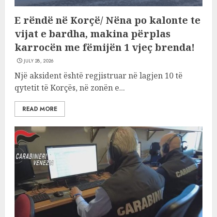
E rëndë në Korçë/ Nëna po kalonte te
vijat e bardha, makina përplas
karrocën me fëmijën 1 vjeç brenda!
JULY 28, 2026
Një aksident është regjistruar në lagjen 10 të
qytetit të Korçës, në zonën e...
READ MORE