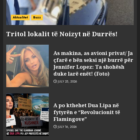
Aktualitet
Buzz
Tritol lokalit të Noizyt në Durrës!
As makina, as avioni privat/ Ja
çfarë e bën seksi një burrë për
Jennifer Lopez: Ta shohësh
duke larë enët! (Foto)
JULY 25, 2026
“Kthehu në Shqipëri”/ Sulm
racist në rrjetet sociale ndaj
A po kthehet Dua Lipa në
gazetarit grek me origjinë
fytyrën e “Revolucionit të
shqiptare: Je mysafir këtu,
Flamingove”
nuk duhet të flasësh!
3
JULY 16, 2026
AUGUST 8, 2026