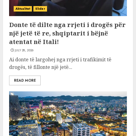
Aktualitet
Slider
Donte të dilte nga rrjeti i drogës për
një jetë të re, shqiptarit i bëjnë
atentat në Itali!
JULY 28, 2026
Ai donte të largohej nga rrjeti i trafikimit të
drogës, të fillonte një jetë...
READ MORE