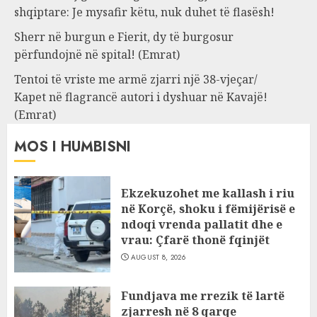
shqiptare: Je mysafir këtu, nuk duhet të flasësh!
Sherr në burgun e Fierit, dy të burgosur
përfundojnë në spital! (Emrat)
Tentoi të vriste me armë zjarri një 38-vjeçar/
Kapet në flagrancë autori i dyshuar në Kavajë!
(Emrat)
MOS I HUMBISNI
Ekzekuzohet me kallash i riu
në Korçë, shoku i fëmijërisë e
ndoqi vrenda pallatit dhe e
vrau: Çfarë thonë fqinjët
AUGUST 8, 2026
Fundjava me rrezik të lartë
zjarresh në 8 qarqe