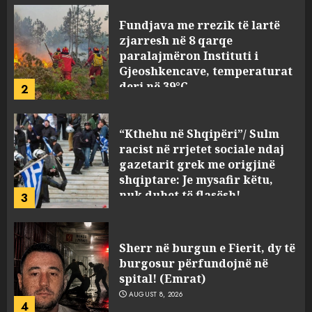
Fundjava me rrezik të lartë
zjarresh në 8 qarqe
paralajmëron Instituti i
Gjeoshkencave, temperaturat
deri në 39°C
2
AUGUST 8, 2026
“Kthehu në Shqipëri”/ Sulm
racist në rrjetet sociale ndaj
gazetarit grek me origjinë
shqiptare: Je mysafir këtu,
nuk duhet të flasësh!
3
AUGUST 8, 2026
Sherr në burgun e Fierit, dy të
burgosur përfundojnë në
spital! (Emrat)
AUGUST 8, 2026
4