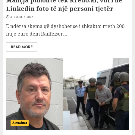
Mançja punonte tek Kredo.al, vuri në
Linkedin foto të një personi tjetër
AUGUST 7, 2026
E ndërsa skema që dyshohet se i shkaktoi rreth 200
mijë euro dëm Raiffeisen...
READ MORE
Aktualitet