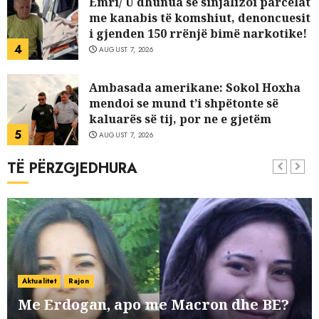
Emri/ U dhunua se sinjalizoi parcelat
me kanabis të komshiut, denoncuesit
i gjenden 150 rrënjë bimë narkotike!
4
AUGUST 7, 2026
Ambasada amerikane: Sokol Hoxha
mendoi se mund t’i shpëtonte së
kaluarës së tij, por ne e gjetëm
5
AUGUST 7, 2026
TË PËRZGJEDHURA
Policia konfirmon ekstradimin e
Samir Rodriguez, i dyshuar për
laboratorin e kokainës në Frakull
6
AUGUST 7, 2026
Shpallet në kërkim ish-zyrtari i
policisë, Uljan Shpataraku. Kërcënoi
Aktualitet
Rajon
punonjësit e një hoteli në Dhërmi
Me Erdogan, apo me Macron dhe BE?
7
AUGUST 7, 2026