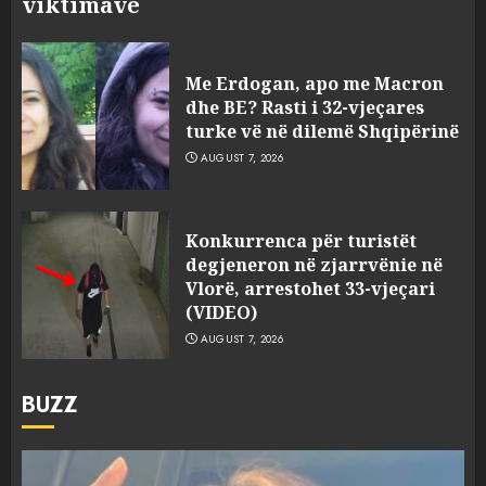
viktimave
Me Erdogan, apo me Macron
dhe BE? Rasti i 32-vjeçares
turke vë në dilemë Shqipërinë
AUGUST 7, 2026
Konkurrenca për turistët
degjeneron në zjarrvënie në
Vlorë, arrestohet 33-vjeçari
(VIDEO)
AUGUST 7, 2026
BUZZ