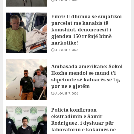
AUGUST 7, 2026
Emri/ U dhunua se sinjalizoi
parcelat me kanabis të
komshiut, denoncuesit i
gjenden 150 rrënjë bimë
narkotike!
AUGUST 7, 2026
Ambasada amerikane: Sokol
Hoxha mendoi se mund t’i
shpëtonte së kaluarës së tij,
por ne e gjetëm
AUGUST 7, 2026
Policia konfirmon
ekstradimin e Samir
Rodriguez, i dyshuar për
laboratorin e kokainës në