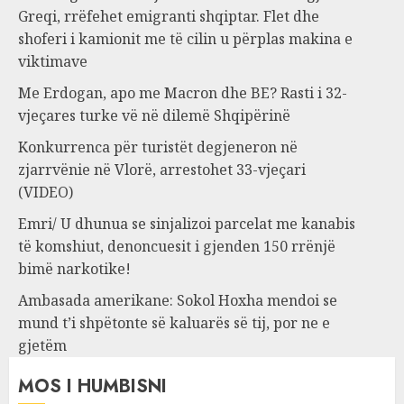
Greqi, rrëfehet emigranti shqiptar. Flet dhe
shoferi i kamionit me të cilin u përplas makina e
viktimave
Me Erdogan, apo me Macron dhe BE? Rasti i 32-
vjeçares turke vë në dilemë Shqipërinë
Konkurrenca për turistët degjeneron në
zjarrvënie në Vlorë, arrestohet 33-vjeçari
(VIDEO)
Emri/ U dhunua se sinjalizoi parcelat me kanabis
të komshiut, denoncuesit i gjenden 150 rrënjë
bimë narkotike!
Ambasada amerikane: Sokol Hoxha mendoi se
mund t’i shpëtonte së kaluarës së tij, por ne e
gjetëm
MOS I HUMBISNI