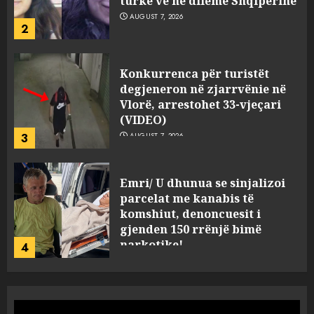
turke vë në dilemë Shqipërinë
AUGUST 7, 2026
2
Konkurrenca për turistët
degjeneron në zjarrvënie në
Vlorë, arrestohet 33-vjeçari
(VIDEO)
3
AUGUST 7, 2026
Emri/ U dhunua se sinjalizoi
parcelat me kanabis të
komshiut, denoncuesit i
gjenden 150 rrënjë bimë
narkotike!
4
AUGUST 7, 2026
Ambasada amerikane: Sokol
Hoxha mendoi se mund t’i