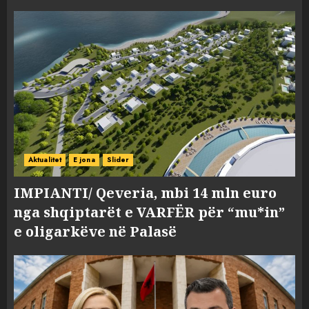
Aktualitet
E jona
Slider
IMPIANTI/ Qeveria, mbi 14 mln euro
nga shqiptarët e VARFËR për “mu*in”
e oligarkëve në Palasë