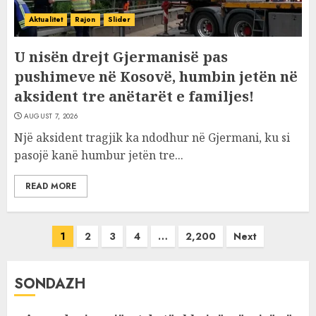
Aktualitet
Rajon
Slider
U nisën drejt Gjermanisë pas
pushimeve në Kosovë, humbin jetën në
aksident tre anëtarët e familjes!
AUGUST 7, 2026
Një aksident tragjik ka ndodhur në Gjermani, ku si
pasojë kanë humbur jetën tre...
READ MORE
Posts
1
2
3
4
…
2,200
Next
pagination
SONDAZH