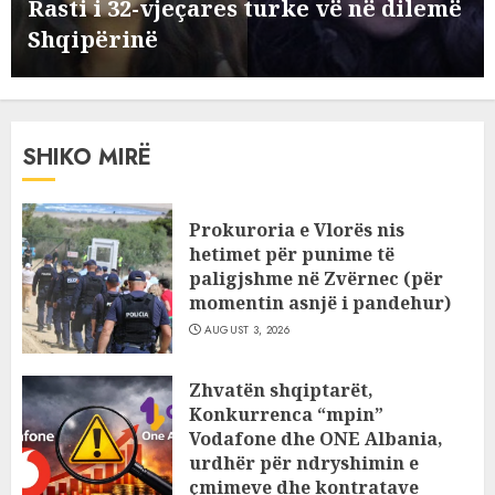
Rasti i 32-vjeçares turke vë në dilemë
Humbi gruan dhe djalin në
Shqipërinë
aksidentin tragjik në Greqi, rrëfehet
emigranti shqiptar. Flet dhe shoferi i
kamionit me të cilin u përplas
1
makina e viktimave
SHIKO MIRË
AUGUST 7, 2026
Me Erdogan, apo me Macron dhe BE?
Rasti i 32-vjeçares turke vë në dilemë
Shqipërinë
Prokuroria e Vlorës nis
2
AUGUST 7, 2026
hetimet për punime të
paligjshme në Zvërnec (për
momentin asnjë i pandehur)
Konkurrenca për turistët degjeneron
në zjarrvënie në Vlorë, arrestohet 33-
AUGUST 3, 2026
vjeçari (VIDEO)
3
AUGUST 7, 2026
Zhvatën shqiptarët,
Konkurrenca “mpin”
Emri/ U dhunua se sinjalizoi parcelat
Vodafone dhe ONE Albania,
me kanabis të komshiut, denoncuesit
urdhër për ndryshimin e
i gjenden 150 rrënjë bimë narkotike!
çmimeve dhe kontratave