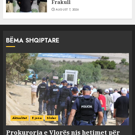
Frakull
AUGUST 7, 2026
BËMA SHQIPTARE
Aktualitet
E jona
Slider
Prokuroria e Vlorës nis hetimet për