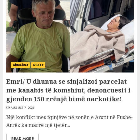
Aktualitet
Slider
Emri/ U dhunua se sinjalizoi parcelat
me kanabis të komshiut, denoncuesit i
gjenden 150 rrënjë bimë narkotike!
AUGUST 7, 2026
Një konflikt mes fqinjëve në zonën e Arstit në Fushë-
Arrëz ka marrë një tjetër...
READ MORE