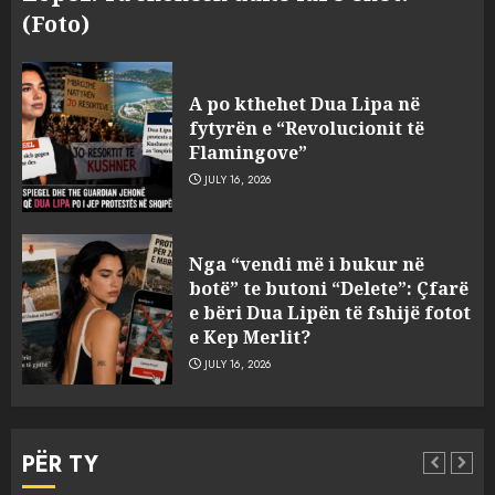
(Foto)
A po kthehet Dua Lipa në
fytyrën e “Revolucionit të
Flamingove”
JULY 16, 2026
Konkurrenca për turistët
Nga “vendi më i bukur në
degjeneron në zjarrvënie në
botë” te butoni “Delete”: Çfarë
Vlorë, arrestohet 33-vjeçari
e bëri Dua Lipën të fshijë fotot
(VIDEO)
e Kep Merlit?
3
AUGUST 7, 2026
JULY 16, 2026
Emri/ U dhunua se sinjalizoi
parcelat me kanabis të
PËR TY
komshiut, denoncuesit i
gjenden 150 rrënjë bimë