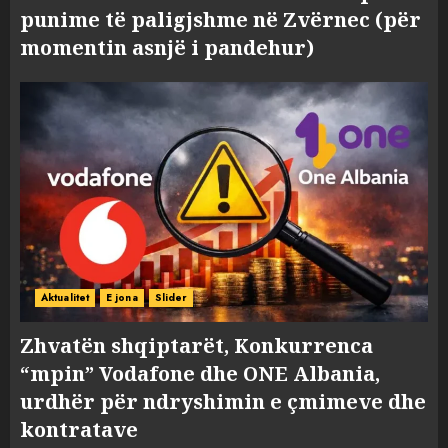
punime të paligjshme në Zvërnec (për
momentin asnjë i pandehur)
Aktualitet
E jona
Slider
Zhvatën shqiptarët, Konkurrenca
“mpin” Vodafone dhe ONE Albania,
urdhër për ndryshimin e çmimeve dhe
kontratave