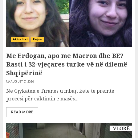
Aktualitet
Rajon
Me Erdogan, apo me Macron dhe BE?
Rasti i 32-vjeçares turke vë në dilemë
Shqipërinë
AUGUST 7, 2026
Në Gjykatën e Tiranës u mbajt këtë të premte
procesi për caktimin e masës...
READ MORE