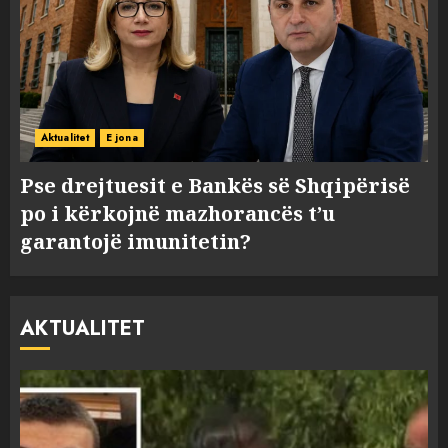
Aktualitet
E jona
Pse drejtuesit e Bankës së Shqipërisë
po i kërkojnë mazhorancës t’u
garantojë imunitetin?
AKTUALITET