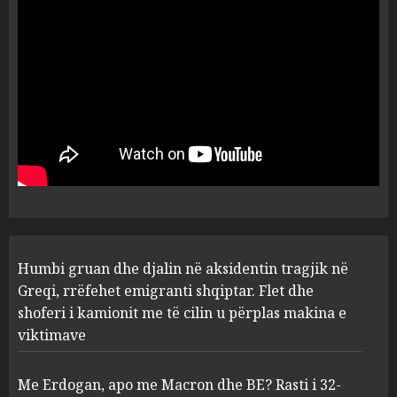
shpëtonte së kaluarës së tij,
por ne e gjetëm
5
AUGUST 7, 2026
Humbi gruan dhe djalin në
aksidentin tragjik në Greqi,
rrëfehet emigranti shqiptar.
Flet dhe shoferi i kamionit me
të cilin u përplas makina e
1
viktimave
AUGUST 7, 2026
Me Erdogan, apo me Macron
Humbi gruan dhe djalin në aksidentin tragjik në
dhe BE? Rasti i 32-vjeçares
Greqi, rrëfehet emigranti shqiptar. Flet dhe
turke vë në dilemë Shqipërinë
shoferi i kamionit me të cilin u përplas makina e
AUGUST 7, 2026
2
viktimave
Me Erdogan, apo me Macron dhe BE? Rasti i 32-
Konkurrenca për turistët