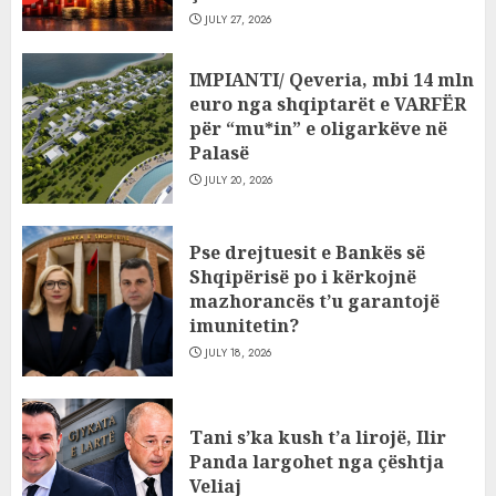
4
AUGUST 7, 2026
JULY 27, 2026
Ambasada amerikane: Sokol Hoxha
IMPIANTI/ Qeveria, mbi 14 mln
mendoi se mund t’i shpëtonte së
euro nga shqiptarët e VARFËR
kaluarës së tij, por ne e gjetëm
për “mu*in” e oligarkëve në
5
AUGUST 7, 2026
Palasë
JULY 20, 2026
Policia konfirmon ekstradimin e
Samir Rodriguez, i dyshuar për
Pse drejtuesit e Bankës së
laboratorin e kokainës në Frakull
Shqipërisë po i kërkojnë
6
AUGUST 7, 2026
mazhorancës t’u garantojë
imunitetin?
Shpallet në kërkim ish-zyrtari i
JULY 18, 2026
policisë, Uljan Shpataraku. Kërcënoi
punonjësit e një hoteli në Dhërmi
7
AUGUST 7, 2026
Tani s’ka kush t’a lirojë, Ilir
Panda largohet nga çështja
Veliaj