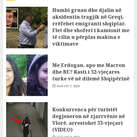
Humbi gruan dhe djalin në
aksidentin tragjik në Greqi,
rrëfehet emigranti shqiptar.
Flet dhe shoferi i kamionit me
të cilin u përplas makina e
viktimave
AUGUST 7, 2026
Me Erdogan, apo me Macron
dhe BE? Rasti i 32-vjeçares
turke vë në dilemë Shqipërinë
AUGUST 7, 2026
Konkurrenca për turistët
degjeneron në zjarrvënie në
Vlorë, arrestohet 33-vjeçari
(VIDEO)