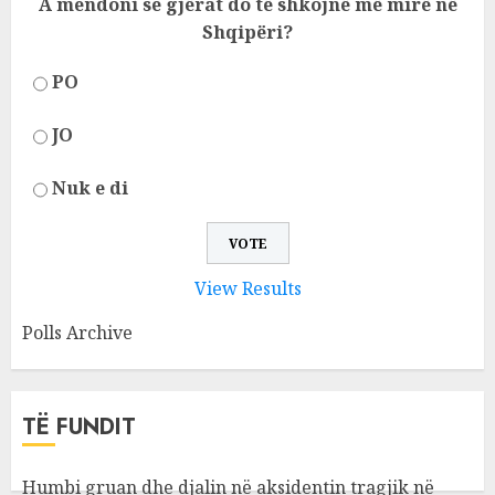
A mendoni se gjërat do të shkojnë më mirë në
Shqipëri?
PO
JO
Nuk e di
View Results
Polls Archive
TË FUNDIT
Humbi gruan dhe djalin në aksidentin tragjik në