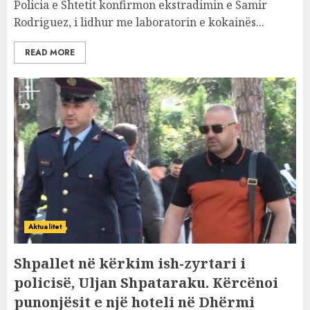
Policia e Shtetit konfirmon ekstradimin e Samir
Rodriguez, i lidhur me laboratorin e kokainës...
READ MORE
Aktualitet
Shpallet në kërkim ish-zyrtari i
policisë, Uljan Shpataraku. Kërcënoi
punonjësit e një hoteli në Dhërmi