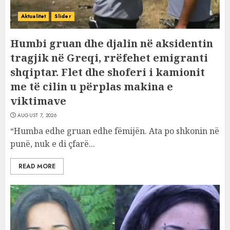
Aktualitet
Slider
Humbi gruan dhe djalin në aksidentin
tragjik në Greqi, rrëfehet emigranti
shqiptar. Flet dhe shoferi i kamionit
me të cilin u përplas makina e
viktimave
AUGUST 7, 2026
“Humba edhe gruan edhe fëmijën. Ata po shkonin në
punë, nuk e di çfarë...
READ MORE