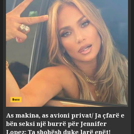
Buzz
As makina, as avioni privat/ Ja çfarë e
bën seksi një burrë për Jennifer
Lopez: Ta shohësh duke larë enët!