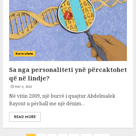
Kuriozitete
Sa nga personaliteti ynë përcaktohet
që në lindje?
MAY 6, 2026
Në vitin 2009, një burrë i quajtur Abdelmalek
Bayout u përball me një dënim...
READ MORE