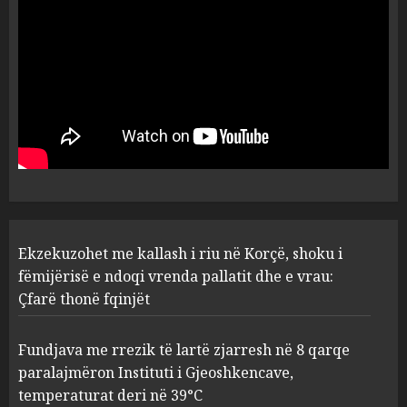
Kavajë! (Emrat)
5
AUGUST 8, 2026
Ekzekuzohet me kallash i riu
në Korçë, shoku i fëmijërisë e
ndoqi vrenda pallatit dhe e
vrau: Çfarë thonë fqinjët
1
AUGUST 8, 2026
Fundjava me rrezik të lartë
Ekzekuzohet me kallash i riu në Korçë, shoku i
zjarresh në 8 qarqe
paralajmëron Instituti i
fëmijërisë e ndoqi vrenda pallatit dhe e vrau:
Gjeoshkencave, temperaturat
Çfarë thonë fqinjët
deri në 39°C
2
AUGUST 8, 2026
Fundjava me rrezik të lartë zjarresh në 8 qarqe
paralajmëron Instituti i Gjeoshkencave,
“Kthehu në Shqipëri”/ Sulm
temperaturat deri në 39°C
racist në rrjetet sociale ndaj