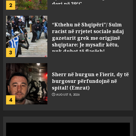
deri në 39°C
2
AUGUST 8, 2026
“Kthehu në Shqipëri”/ Sulm
racist në rrjetet sociale ndaj
gazetarit grek me origjinë
shqiptare: Je mysafir këtu,
nuk duhet të flasësh!
3
AUGUST 8, 2026
Sherr në burgun e Fierit, dy të
burgosur përfundojnë në
spital! (Emrat)
AUGUST 8, 2026
4
Tentoi të vriste me armë
zjarri një 38-vjeçar/ Kapet në
flagrancë autori i dyshuar në