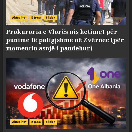
Aktualitet
E jona
Slider
Prokuroria e Vlorës nis hetimet për
punime të paligjshme në Zvërnec (për
momentin asnjë i pandehur)
Aktualitet
E jona
Slider