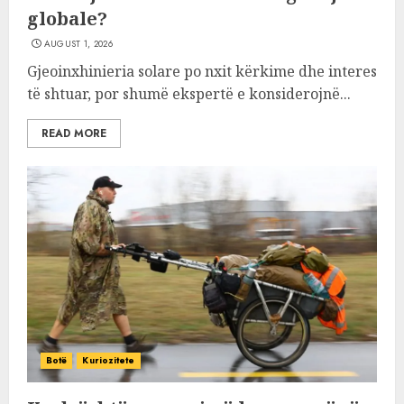
globale?
AUGUST 1, 2026
Gjeoinxhinieria solare po nxit kërkime dhe interes
të shtuar, por shumë ekspertë e konsiderojnë...
READ MORE
Botë
Kuriozitete