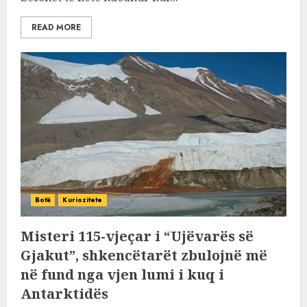
READ MORE
Botë
Kuriozitete
Misteri 115-vjeçar i “Ujëvarës së
Gjakut”, shkencëtarët zbulojnë më
në fund nga vjen lumi i kuq i
Antarktidës