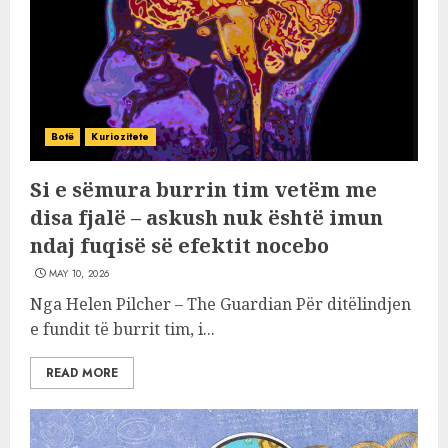
Botë
Kuriozitete
Si e sëmura burrin tim vetëm me
disa fjalë – askush nuk është imun
ndaj fuqisë së efektit nocebo
MAY 10, 2026
Nga Helen Pilcher – The Guardian Për ditëlindjen
e fundit të burrit tim, i...
READ MORE