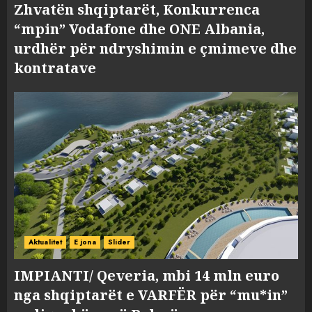
Zhvatën shqiptarët, Konkurrenca
“mpin” Vodafone dhe ONE Albania,
urdhër për ndryshimin e çmimeve dhe
kontratave
Aktualitet
E jona
Slider
IMPIANTI/ Qeveria, mbi 14 mln euro
nga shqiptarët e VARFËR për “mu*in”