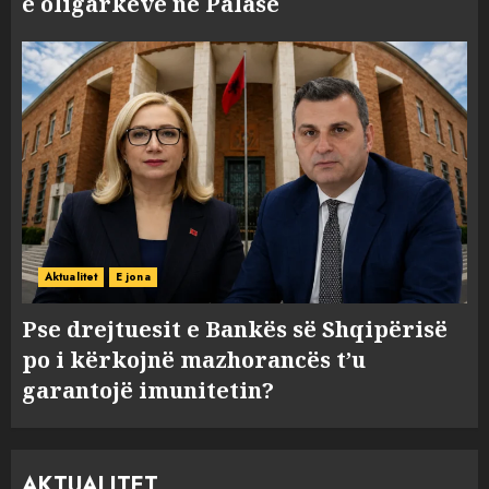
e oligarkëve në Palasë
Aktualitet
E jona
Pse drejtuesit e Bankës së Shqipërisë
po i kërkojnë mazhorancës t’u
garantojë imunitetin?
AKTUALITET