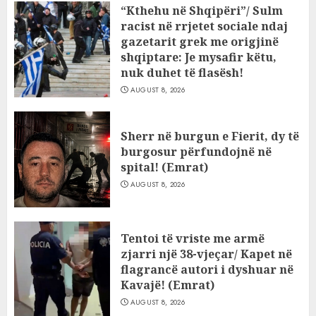
“Kthehu në Shqipëri”/ Sulm
racist në rrjetet sociale ndaj
gazetarit grek me origjinë
shqiptare: Je mysafir këtu,
nuk duhet të flasësh!
AUGUST 8, 2026
Sherr në burgun e Fierit, dy të
burgosur përfundojnë në
spital! (Emrat)
AUGUST 8, 2026
Tentoi të vriste me armë
zjarri një 38-vjeçar/ Kapet në
flagrancë autori i dyshuar në
Kavajë! (Emrat)
AUGUST 8, 2026