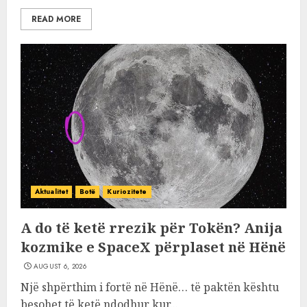
READ MORE
Aktualitet
Botë
Kuriozitete
A do të ketë rrezik për Tokën? Anija
kozmike e SpaceX përplaset në Hënë
AUGUST 6, 2026
Një shpërthim i fortë në Hënë… të paktën kështu
besohet të ketë ndodhur kur...