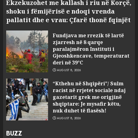
Ekzekuzohet me kallash i riu në Korçë,
shoku i fëmijërisë e ndoqi vrenda
pallatit dhe e vrau: Çfarë thonë fqinjët
Fundjava me rrezik të lartë
zjarresh në 8 qarqe
paralajmëron Instituti i
Gjeoshkencave, temperaturat
deri në 39°C
AUGUST 8, 2026
“Kthehu në Shqipëri”/ Sulm
racist në rrjetet sociale ndaj
gazetarit grek me origjinë
shqiptare: Je mysafir këtu,
nuk duhet të flasësh!
AUGUST 8, 2026
BUZZ