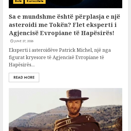
Botë
Kuriozitete
Sa e mundshme është përplasja e një
asteroidi me Tokën? Flet eksperti i
Agjencisë Evropiane të Hapësirës!
JUNE 27, 2026
Eksperti i asteroidëve Patrick Michel, një nga
figurat kryesore të Agjencisë Evropiane të
Hapësirës...
READ MORE