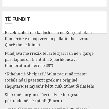
TË FUNDIT
Ekzekuzohet me kallash i riu në Korçë, shoku i
fëmijërisë e ndoqi vrenda pallatit dhe e vrau:
Çfarë thonë fqinjët
Fundjava me rrezik të lartë zjarresh në 8 qarqe
paralajmëron Instituti i Gjeoshkencave,
temperaturat deri në 39°C
“Kthehu në Shqipëri”/ Sulm racist në rrjetet
sociale ndaj gazetarit grek me origjinë
shqiptare: Je mysafir këtu, nuk duhet të flasësh!
Sherr në burgun e Fierit, dy të burgosur
përfundojnë në spital! (Emrat)