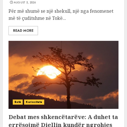
AUGUST 5, 2026
Për më shumë se një shekull, një nga fenomenet
më të çuditshme në Tokë...
READ MORE
Botë
Kuriozitete
Debat mes shkencëtarëve: A duhet ta
errësojmë Diellin kundër ngrohjes