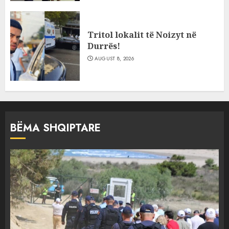
Tritol lokalit të Noizyt në
Durrës!
AUGUST 8, 2026
BËMA SHQIPTARE