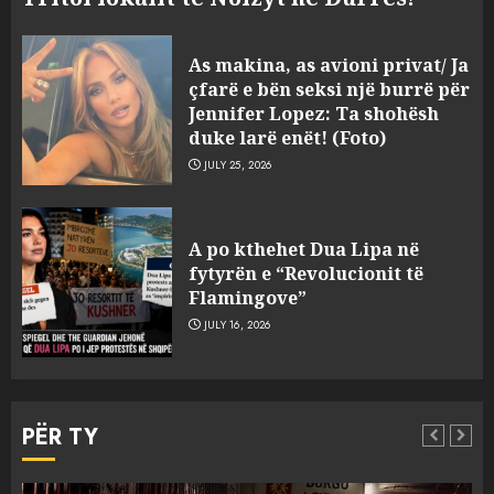
As makina, as avioni privat/ Ja
çfarë e bën seksi një burrë për
Jennifer Lopez: Ta shohësh
duke larë enët! (Foto)
JULY 25, 2026
“Kthehu në Shqipëri”/ Sulm
racist në rrjetet sociale ndaj
A po kthehet Dua Lipa në
gazetarit grek me origjinë
fytyrën e “Revolucionit të
shqiptare: Je mysafir këtu,
Flamingove”
nuk duhet të flasësh!
3
JULY 16, 2026
AUGUST 8, 2026
Sherr në burgun e Fierit, dy të
burgosur përfundojnë në
PËR TY
spital! (Emrat)
AUGUST 8, 2026
4