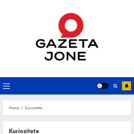
Skip
to
content
Primary
Menu
Home
Kuriozitete
Kuriozitete