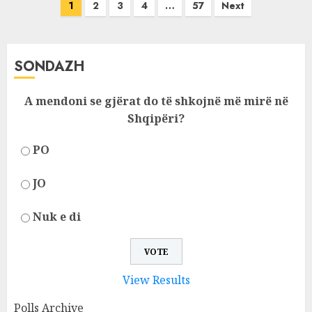
Posts
1
2
3
4
…
57
Next
pagination
SONDAZH
A mendoni se gjërat do të shkojnë më mirë në
Shqipëri?
PO
JO
Nuk e di
View Results
Polls Archive