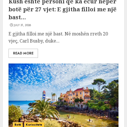
Kush është personi që ka ecur nëpër
botë për 27 vjet: E gjitha filloi me një
bast…
JULY 31, 2026
E gjitha filloi me një bast. Në moshën rreth 20
vjeç, Carl Busby, duke...
READ MORE
Botë
Kuriozitete