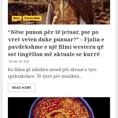
Buzz
Kuriozitete
“Nëse punon për të jetuar, pse po
vret veten duke punuar?” – Fjalia e
pavdekshme e një filmi western që
sot tingëllon më aktuale se kurrë
MAY 30, 2026
Ka filma që mbahen mend për skenat e tyre
spektakolare. Të tjerë për muzikën...
READ MORE