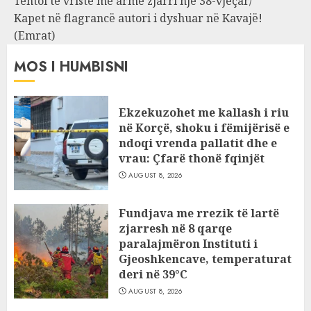
Tentoi të vriste me armë zjarri një 38-vjeçar/
Kapet në flagrancë autori i dyshuar në Kavajë!
(Emrat)
MOS I HUMBISNI
Ekzekuzohet me kallash i riu
në Korçë, shoku i fëmijërisë e
ndoqi vrenda pallatit dhe e
vrau: Çfarë thonë fqinjët
AUGUST 8, 2026
Fundjava me rrezik të lartë
zjarresh në 8 qarqe
paralajmëron Instituti i
Gjeoshkencave, temperaturat
deri në 39°C
AUGUST 8, 2026