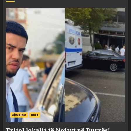
Aktualitet
Buzz
Tritol lokalit të Noizyt në Durrës!