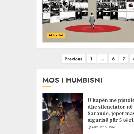
Aktualitet
Posts
Previous
1
…
6
7
pagination
MOS I HUMBISNI
U kapën me pistol
dhe silenciator në
Sarandë, jepet ma
sigurisë për 5 të ri
AUGUST 8, 2026