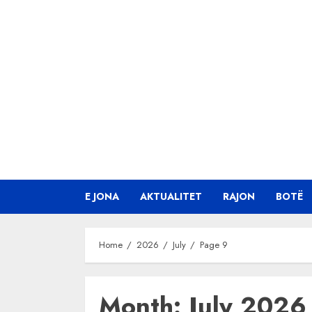
Skip
to
content
E JONA
AKTUALITET
RAJON
BOTË
Home
2026
July
Page 9
Month:
July 2026