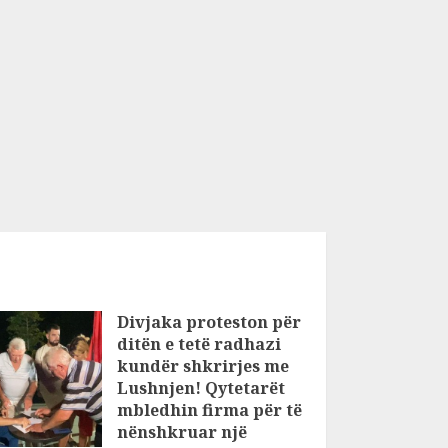
Divjaka proteston për
ditën e tetë radhazi
kundër shkrirjes me
Lushnjen! Qytetarët
mbledhin firma për të
nënshkruar një