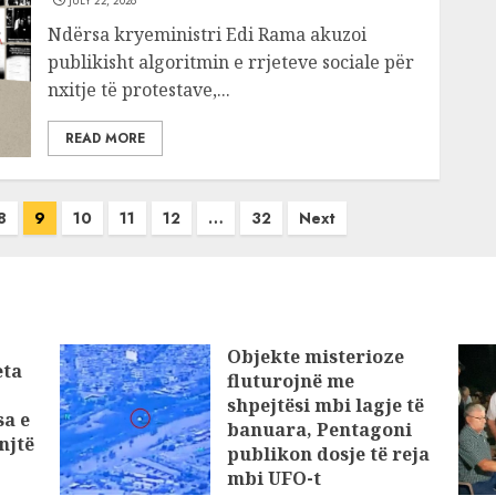
JULY 22, 2026
Ndërsa kryeministri Edi Rama akuzoi
publikisht algoritmin e rrjeteve sociale për
nxitje të protestave,...
READ MORE
8
9
10
11
12
…
32
Next
Objekte misterioze
eta
fluturojnë me
shpejtësi mbi lagje të
sa e
banuara, Pentagoni
njtë
publikon dosje të reja
mbi UFO-t