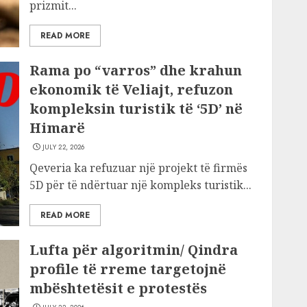
prizmit...
READ MORE
Rama po “varros” dhe krahun
ekonomik të Veliajt, refuzon
kompleksin turistik të ‘5D’ në
Himarë
JULY 22, 2026
Qeveria ka refuzuar një projekt të firmës
5D për të ndërtuar një kompleks turistik...
READ MORE
Lufta për algoritmin/ Qindra
profile të rreme targetojnë
mbështetësit e protestës