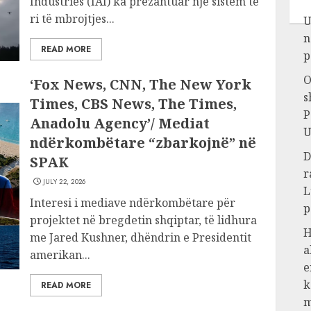
Industries (IAI) ka prezantuar një sistem të
ri të mbrojtjes...
U
n
READ MORE
p
O
‘Fox News, CNN, The New York
s
Times, CBS News, The Times,
P
Anadolu Agency’/ Mediat
U
ndërkombëtare “zbarkojnë” në
D
SPAK
r
JULY 22, 2026
L
Interesi i mediave ndërkombëtare për
p
projektet në bregdetin shqiptar, të lidhura
H
me Jared Kushner, dhëndrin e Presidentit
a
amerikan...
e
k
READ MORE
m