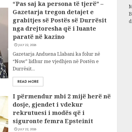
“Pas saj ka persona të tjerë” –
M
Gazetarja tregon detajet e
B
grabitjes së Postës së Durrësit
d
nga drejtoresha që i luante
paratë në kazino
JULY 22, 2026
Gazetarja Anduena Llabani ka folur në
“Now” lidhur me vjedhjen në Postën e
Durrësit...
READ MORE
I përmendur mbi 2 mijë herë në
dosje, gjendet i vdekur
rekrutuesi i modës që i
siguronte femra Epsteinit
JULY 22, 2026