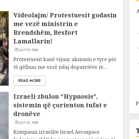
Videolajm/ Protestuesit godasin
me vezë ministrin e
Brendshëm, Besfort
Lamallarin!
JULY 23, 2026
Protestuesit kanë vijuar aksionin e tyre për
të qëlluar me vezë ndaj deputetëve të...
READ MORE
Izraeli zbulon “Hypnosis”,
P
sistemin që çorienton tufat e
dronëve
JULY 22, 2026
Kompania izraelite Israel Aerospace