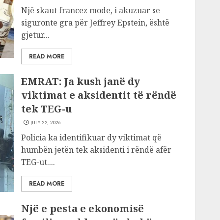
Një skaut francez mode, i akuzuar se
siguronte gra për Jeffrey Epstein, është
gjetur...
READ MORE
EMRAT: Ja kush janë dy
viktimat e aksidentit të rëndë
tek TEG-u
JULY 22, 2026
Policia ka identifikuar dy viktimat që
humbën jetën tek aksidenti i rëndë afër
TEG-ut....
READ MORE
Një e pesta e ekonomisë