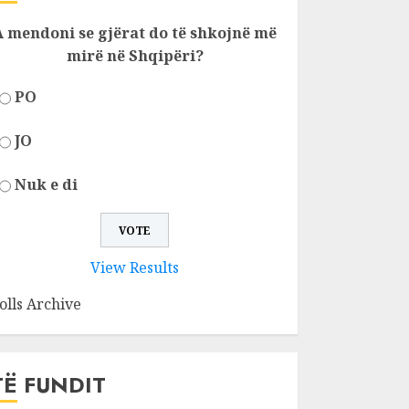
A mendoni se gjërat do të shkojnë më
mirë në Shqipëri?
PO
JO
Nuk e di
View Results
olls Archive
TË FUNDIT