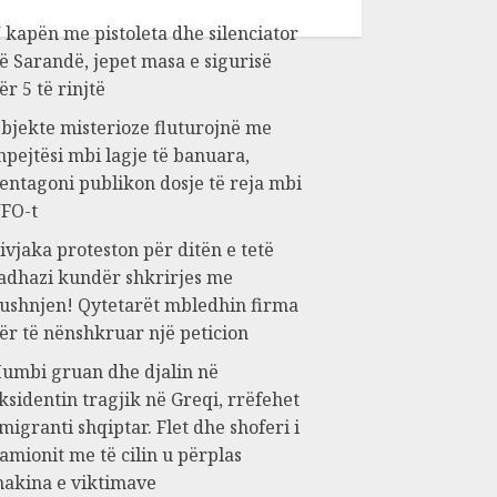
 kapën me pistoleta dhe silenciator
ë Sarandë, jepet masa e sigurisë
ër 5 të rinjtë
bjekte misterioze fluturojnë me
hpejtësi mbi lagje të banuara,
entagoni publikon dosje të reja mbi
FO-t
ivjaka proteston për ditën e tetë
adhazi kundër shkrirjes me
ushnjen! Qytetarët mbledhin firma
ër të nënshkruar një peticion
umbi gruan dhe djalin në
ksidentin tragjik në Greqi, rrëfehet
migranti shqiptar. Flet dhe shoferi i
amionit me të cilin u përplas
akina e viktimave