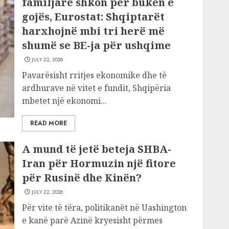
familjare shkon për bukën e
gojës, Eurostat: Shqiptarët
harxhojnë mbi tri herë më
shumë se BE-ja për ushqime
JULY 22, 2026
Pavarësisht rritjes ekonomike dhe të
ardhurave në vitet e fundit, Shqipëria
mbetet një ekonomi...
READ MORE
A mund të jetë beteja SHBA-
Iran për Hormuzin një fitore
për Rusinë dhe Kinën?
JULY 22, 2026
Për vite të tëra, politikanët në Uashington
e kanë parë Azinë kryesisht përmes