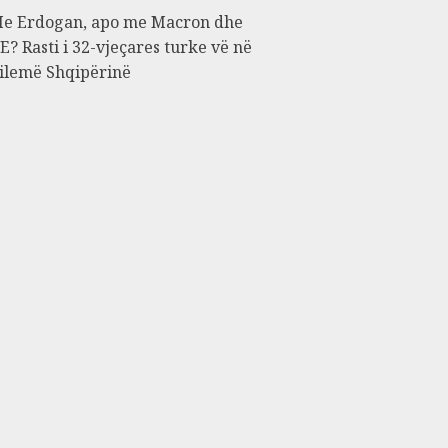
e Erdogan, apo me Macron dhe
E? Rasti i 32-vjeçares turke vë në
ilemë Shqipërinë