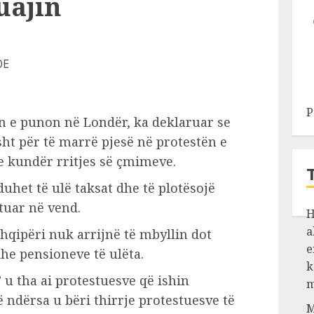
uajin
P
n e punon në Londër, ka deklaruar se
ht për të marrë pjesë në protestën e
e kundër rritjes së çmimeve.
uhet të ulë taksat dhe të plotësojë
tuar në vend.
H
a
 Shqipëri nuk arrijnë të mbyllin dot
e
he pensioneve të ulëta.
k
 u tha ai protestuesve që ishin
m
ndërsa u bëri thirrje protestuesve të
M