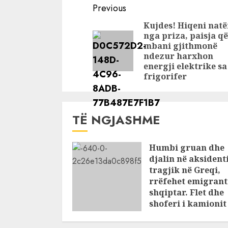
mbyllin dot
jetën pers
Continue
Previous
muajin
Humba
Reading
Kujdes! Hiqeni nat
dashurinë.
nga priza, paisja që
kujdesem 
mbani gjithmonë
prindërit, 
ndezur harxhon
3 vjet në 
energji elektrike sa
frigorifer
TË NGJASHME
Humbi gruan dhe
djalin në aksident
tragjik në Greqi,
rrëfehet emigrant
shqiptar. Flet dhe
shoferi i kamionit
me të cilin u përpl
makina e viktima