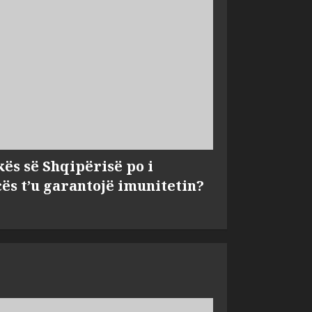
kës së Shqipërisë po i
s t’u garantojë imunitetin?