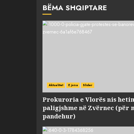
BËMA SHQIPTARE
Aktualitet
E jona
Slider
Prokuroria e Vlorës nis heti
paligjshme në Zvërnec (për 
pandehur)