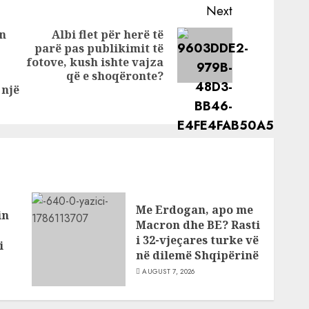
onale:
shqiptare në
Next
UNESCO!
ën
Albi flet për herë të
 Sot
Tashmë, pasuri e
parë pas publikimit të
Next
për
gjithë njerëzimit
fotove, kush ishte vajza
Previous
post:
njëri ka
që e shoqëronte?
post:
krevat
 një
Me Erdogan, apo me
in
Macron dhe BE? Rasti
i 32-vjeçares turke vë
i
në dilemë Shqipërinë
AUGUST 7, 2026
as
ve