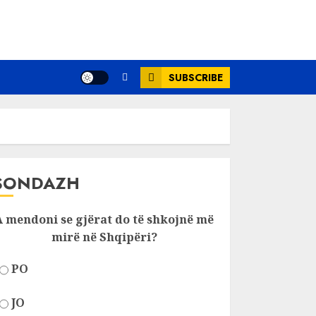
SUBSCRIBE
SONDAZH
A mendoni se gjërat do të shkojnë më
mirë në Shqipëri?
PO
JO