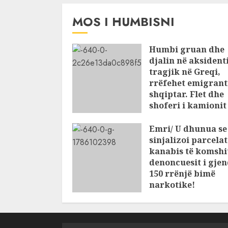
AUGUST 7, 2026
MOS I HUMBISNI
Humbi gruan dhe
djalin në aksident
tragjik në Greqi,
rrëfehet emigrant
shqiptar. Flet dhe
shoferi i kamioni
të cilin u përplas
makina e viktima
Emri/ U dhunua se
sinjalizoi parcela
AUGUST 7, 2026
kanabis të komshi
denoncuesit i gje
150 rrënjë bimë
narkotike!
AUGUST 7, 2026