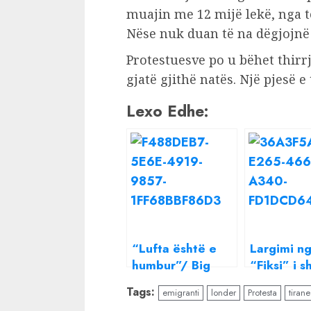
muajin me 12 mijë lekë, nga të
Nëse nuk duan të na dëgjojnë t
Protestuesve po u bëhet thirr
gjatë gjithë natës. Një pjesë 
Lexo Edhe:
“Lufta është e
Largimi n
humbur”/ Big
“Fiksi” i s
Basta: Artistët në
ishemi/
Tags:
emigranti
londer
Protesta
tirane
Shqipëri nuk
“Doktori”