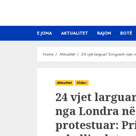
Skip
to
content
E JONA
AKTUALITET
RAJON
BOTË
Home
Aktualitet
24 vjet larguar! Emigranti vjen 
Aktualitet
Slider
24 vjet largua
nga Londra në 
protestuar: Pr