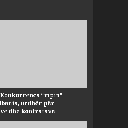
, Konkurrenca “mpin”
bania, urdhër për
ve dhe kontratave