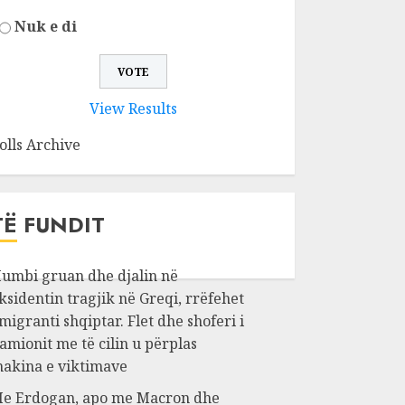
Nuk e di
View Results
olls Archive
TË FUNDIT
umbi gruan dhe djalin në
ksidentin tragjik në Greqi, rrëfehet
migranti shqiptar. Flet dhe shoferi i
amionit me të cilin u përplas
akina e viktimave
e Erdogan, apo me Macron dhe