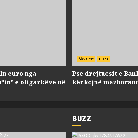
Aktualitet
E jona
ln euro nga
Pse drejtuesit e Ban
*in” e oligarkëve në
kërkojnë mazhorancë
BUZZ