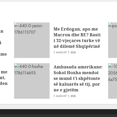
Me Erdogan, apo me
in
Macron dhe BE? Rasti
i 32-vjeçares turke vë
i
në dilemë Shqipërinë
AUGUST 7, 2026
t me
ve
Ambasada amerikane:
t me
Sokol Hoxha mendoi
ut,
se mund t’i shpëtonte
nden
së kaluarës së tij, por
ne e gjetëm
AUGUST 7, 2026