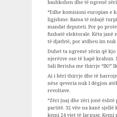
bashkohen dhe të ngrenë zërin 
“Edhe komisioni europian e ka
ligjshme. Rama të mbajë turp
mandat deputeti. Por po prot
fushatë elektorale. Këta janë
të djathtë, por atdheu im nuk
Duhet ta ngremë zërin që kjo 
njerëzve ose të hapë krahun.
Sali Berisha me thirrje “IK!” I
Ai i bëri thirrje dhe të harroj
nëse qeveria nuk I dëgjon atë
revoltave.
“Zëri juaj dhe zëri jonë është
partitë. 32 vite na kanë sjell
kemi 24 vjet të larguar. Kemi 