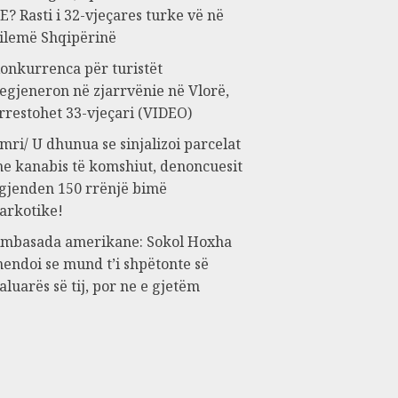
E? Rasti i 32-vjeçares turke vë në
ilemë Shqipërinë
onkurrenca për turistët
egjeneron në zjarrvënie në Vlorë,
rrestohet 33-vjeçari (VIDEO)
mri/ U dhunua se sinjalizoi parcelat
e kanabis të komshiut, denoncuesit
 gjenden 150 rrënjë bimë
arkotike!
mbasada amerikane: Sokol Hoxha
endoi se mund t’i shpëtonte së
aluarës së tij, por ne e gjetëm