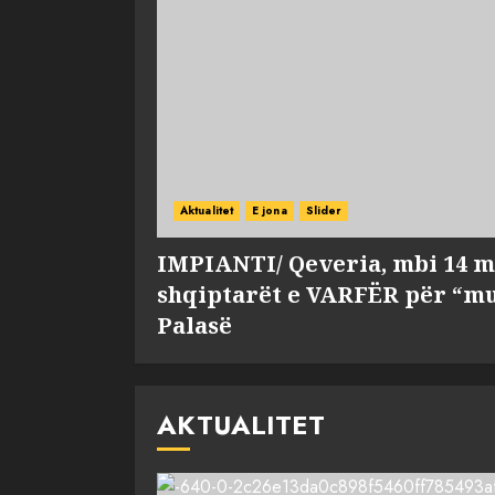
Aktualitet
E jona
Slider
IMPIANTI/ Qeveria, mbi 14 m
shqiptarët e VARFËR për “mu
Palasë
AKTUALITET