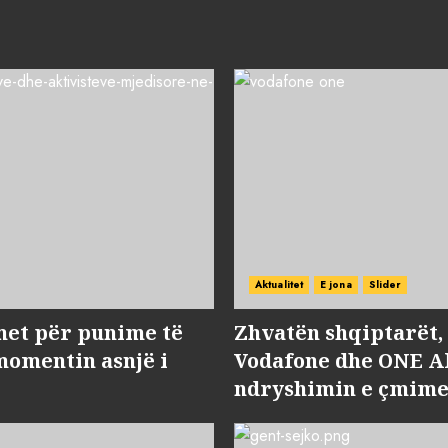
Aktualitet
E jona
Slider
met për punime të
Zhvatën shqiptarët
momentin asnjë i
Vodafone dhe ONE Al
ndryshimin e çmime