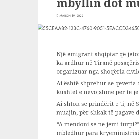
mbyllin dot m
MARCH 19, 2022
Një emigrant shqiptar që jeto
ka ardhur në Tiranë posaçëris
organizuar nga shoqëria civil
Ai është shprehur se qeveria d
kushtet e nevojshme për të je
Ai shton se prindërit e tij në
muajin, për shkak të pagave d
“A mendoni se ne jemi turpi?”
mbledhur para kryeministrisë 