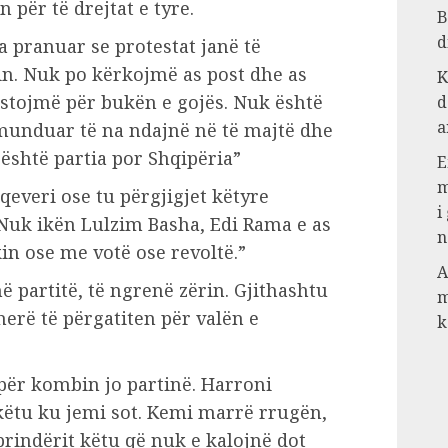
për të drejtat e tyre.
B
d
 pranuar se protestat janë të
in. Nuk po kërkojmë as post dhe as
K
estojmë për bukën e gojës. Nuk është
d
a
 munduar të na ndajnë në të majtë dhe
 është partia por Shqipëria”
E
m
qeveri ose tu përgjigjet këtyre
i
 Nuk ikën Lulzim Basha, Edi Rama e as
n
kin ose me votë ose revoltë.”
A
në partitë, të ngrenë zërin. Gjithashtu
m
herë të përgatiten për valën e
k
 për kombin jo partinë. Harroni
ë këtu ku jemi sot. Kemi marrë rrugën,
prindërit këtu që nuk e kalojnë dot