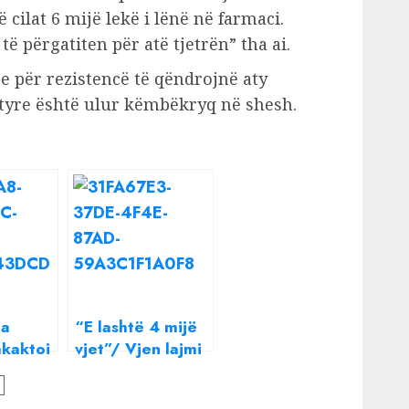
 cilat 6 mijë lekë i lënë në farmaci.
ë përgatiten për atë tjetrën” tha ai.
je për rezistencë të qëndrojnë aty
e tyre është ulur këmbëkryq në shesh.
ga
“E lashtë 4 mijë
hkaktoi
vjet”/ Vjen lajmi
fantastik,
 rrëfen
Xhubleta