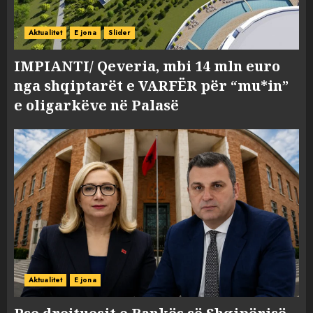
Aktualitet
E jona
Slider
IMPIANTI/ Qeveria, mbi 14 mln euro
nga shqiptarët e VARFËR për “mu*in”
e oligarkëve në Palasë
Aktualitet
E jona