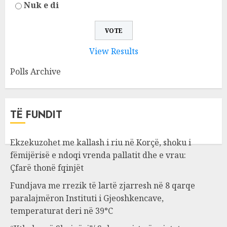
Nuk e di
View Results
Polls Archive
TË FUNDIT
Ekzekuzohet me kallash i riu në Korçë, shoku i
fëmijërisë e ndoqi vrenda pallatit dhe e vrau:
Çfarë thonë fqinjët
Fundjava me rrezik të lartë zjarresh në 8 qarqe
paralajmëron Instituti i Gjeoshkencave,
temperaturat deri në 39°C