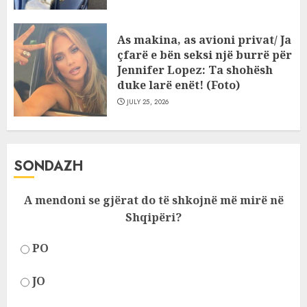
As makina, as avioni privat/ Ja
çfarë e bën seksi një burrë për
Jennifer Lopez: Ta shohësh
duke larë enët! (Foto)
JULY 25, 2026
SONDAZH
A mendoni se gjërat do të shkojnë më mirë në
Shqipëri?
PO
JO