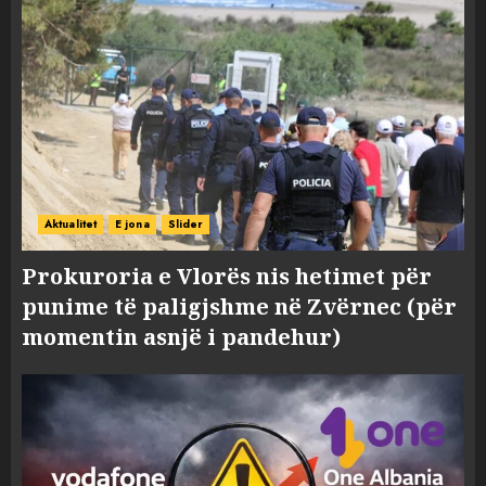
Aktualitet
E jona
Slider
Prokuroria e Vlorës nis hetimet për
punime të paligjshme në Zvërnec (për
momentin asnjë i pandehur)