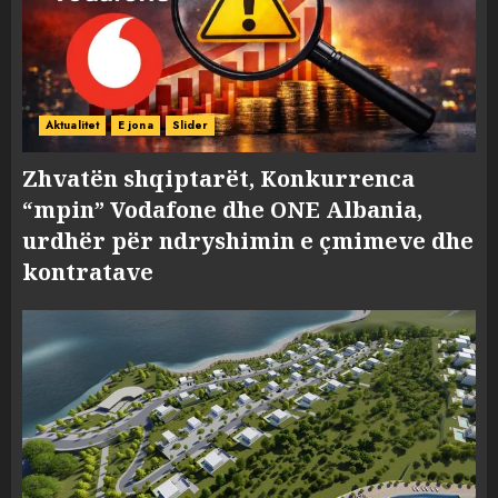
Aktualitet
E jona
Slider
Zhvatën shqiptarët, Konkurrenca
“mpin” Vodafone dhe ONE Albania,
urdhër për ndryshimin e çmimeve dhe
kontratave