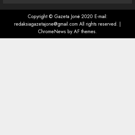
flagrancë autori i dyshuar në
Kavajë! (Emrat)
Copyright © Gazeta Jonë 2020 E-mail:
5
AUGUST 8, 2026
redaksiagazetajone@gmail.com All rights reserved.
|
ChromeNews
by AF themes.