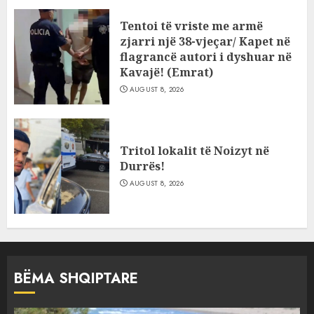
Tentoi të vriste me armë
zjarri një 38-vjeçar/ Kapet në
flagrancë autori i dyshuar në
Kavajë! (Emrat)
AUGUST 8, 2026
Tritol lokalit të Noizyt në
Durrës!
AUGUST 8, 2026
BËMA SHQIPTARE