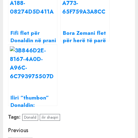
Fifi flet për
Bora Zemani flet
Donaldin në prani
për herë të parë
të Trixës, reagimi
për serialin që do
i këngëtares
të bëjë me
s’duhet humbur:
Donaldin
Hera e parë dhe
e fundit…
Iliri “thumbon”
Donaldin:
Shpresoj që një
Tags:
Donald
ilir shaqiri
ditë të bëhet
dikushi
Continue
Previous