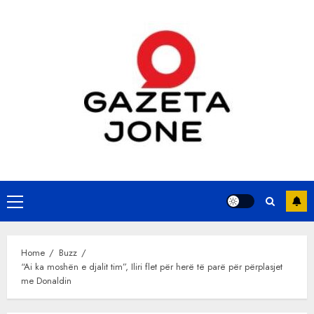
Skip
to
content
Primary
Menu
Home
Buzz
“Ai ka moshën e djalit tim”, Iliri flet për herë të parë për përplasjet
me Donaldin