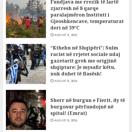
Fundjava me rrezik të lartë
zjarresh në 8 qarqe
paralajmëron Instituti i
Gjeoshkencave, temperaturat
deri në 39°C
AUGUST 8, 2026
“Kthehu në Shqipëri”/ Sulm
racist në rrjetet sociale ndaj
gazetarit grek me origjinë
shqiptare: Je mysafir këtu,
nuk duhet të flasësh!
AUGUST 8, 2026
Sherr në burgun e Fierit, dy të
burgosur përfundojnë në
spital! (Emrat)
AUGUST 8, 2026