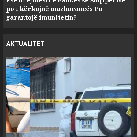
Pse drejtuesit e Bankës së Shqipërisë
po i kërkojnë mazhorancës t’u
garantojë imunitetin?
AKTUALITET