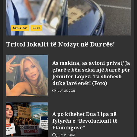
Aktualitet
Buzz
Tritol lokalit të Noizyt në Durrës!
As makina, as avioni privat/ Ja
çfarë e bën seksi një burrë për
Jennifer Lopez: Ta shohësh
duke larë enët! (Foto)
JULY 25, 2026
“Kthehu në Shqipëri”/ Sulm
racist në rrjetet sociale ndaj
A po kthehet Dua Lipa në
gazetarit grek me origjinë
fytyrën e “Revolucionit të
shqiptare: Je mysafir këtu,
Flamingove”
nuk duhet të flasësh!
3
JULY 16, 2026