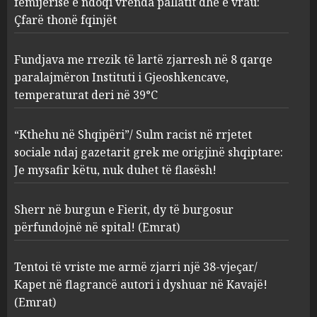
paralajmëron Instituti i
fëmijërisë e ndoqi vrenda pallatit dhe e vrau:
Gjeoshkencave, temperaturat
Çfarë thonë fqinjët
deri në 39°C
2
AUGUST 8, 2026
Fundjava me rrezik të lartë zjarresh në 8 qarqe
paralajmëron Instituti i Gjeoshkencave,
“Kthehu në Shqipëri”/ Sulm
temperaturat deri në 39°C
racist në rrjetet sociale ndaj
gazetarit grek me origjinë
shqiptare: Je mysafir këtu,
“Kthehu në Shqipëri”/ Sulm racist në rrjetet
nuk duhet të flasësh!
3
sociale ndaj gazetarit grek me origjinë shqiptare:
AUGUST 8, 2026
Je mysafir këtu, nuk duhet të flasësh!
Sherr në burgun e Fierit, dy të
Sherr në burgun e Fierit, dy të burgosur
burgosur përfundojnë në
spital! (Emrat)
përfundojnë në spital! (Emrat)
AUGUST 8, 2026
4
Tentoi të vriste me armë zjarri një 38-vjeçar/
Kapet në flagrancë autori i dyshuar në Kavajë!
Tentoi të vriste me armë
(Emrat)
zjarri një 38-vjeçar/ Kapet në