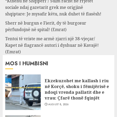
“Kthehu në Shqipëri”/ Sulm racist në rrjetet
sociale ndaj gazetarit grek me origjinë
shqiptare: Je mysafir këtu, nuk duhet të flasësh!
Sherr në burgun e Fierit, dy të burgosur
përfundojnë në spital! (Emrat)
Tentoi të vriste me armë zjarri një 38-vjeçar/
Kapet në flagrancë autori i dyshuar në Kavajë!
(Emrat)
MOS I HUMBISNI
Ekzekuzohet me kallash i riu
në Korçë, shoku i fëmijërisë e
ndoqi vrenda pallatit dhe e
vrau: Çfarë thonë fqinjët
AUGUST 8, 2026