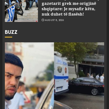
gazetarit grek me origjinë
shqiptare: Je mysafir këtu,
nuk duhet të flasësh!
AUGUST 8, 2026
BUZZ