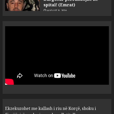
AUGUST 8, 2026
4
Tentoi të vriste me armë
zjarri një 38-vjeçar/ Kapet në
flagrancë autori i dyshuar në
Kavajë! (Emrat)
5
AUGUST 8, 2026
Ekzekuzohet me kallash i riu
në Korçë, shoku i fëmijërisë e
ndoqi vrenda pallatit dhe e
vrau: Çfarë thonë fqinjët
1
AUGUST 8, 2026
Fundjava me rrezik të lartë
Ekzekuzohet me kallash i riu në Korçë, shoku i
zjarresh në 8 qarqe