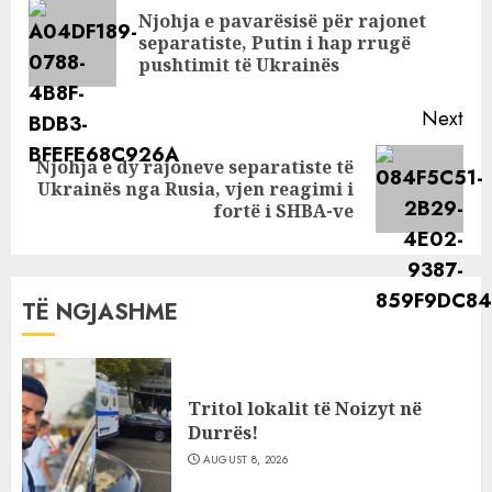
Reading
Njohja e pavarësisë për rajonet
Pre
separatiste, Putin i hap rrugë
pos
pushtimit të Ukrainës
Next
Njohja e dy rajoneve separatiste të
Next
Ukrainës nga Rusia, vjen reagimi i
post:
fortë i SHBA-ve
TË NGJASHME
Tritol lokalit të Noizyt në
Durrës!
AUGUST 8, 2026