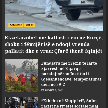
Aktualitet
Slider
Ekzekuzohet me kallash i riu në Korçë,
shoku i fëmijërisë e ndoqi vrenda
pallatit dhe e vrau: Çfarë thonë fqinjët
Fundjava me rrezik të lartë
zjarresh në 8 qarqe
paralajmëron Instituti i
Gjeoshkencave, temperaturat
deri në 39°C
AUGUST 8, 2026
“Kthehu në Shqipëri”/ Sulm
racist në rrjetet sociale ndaj