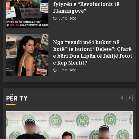
fytyrën e “Revolucionit të
jetën në aksident
Flamingove”
AUGUST 8, 2026
3
JULY 16, 2026
U kapën me pistoleta dhe
Nga “vendi më i bukur në
silenciator në Sarandë, jepet
botë” te butoni “Delete”: Çfarë
masa e sigurisë për 5 të rinjtë
e bëri Dua Lipën të fshijë fotot
AUGUST 8, 2026
e Kep Merlit?
4
JULY 16, 2026
Objekte misterioze fluturojnë
me shpejtësi mbi lagje të
PËR TY
banuara, Pentagoni publikon
dosje të reja mbi UFO-t
5
AUGUST 8, 2026
“Ngecin” në portin e Durrësit