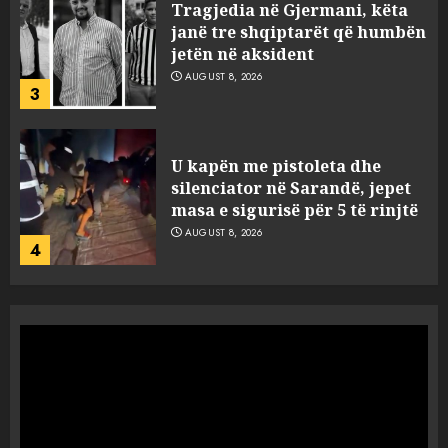
U kapën me pistoleta dhe
silenciator në Sarandë, jepet
masa e sigurisë për 5 të rinjtë
AUGUST 8, 2026
4
Objekte misterioze fluturojnë
me shpejtësi mbi lagje të
banuara, Pentagoni publikon
dosje të reja mbi UFO-t
5
AUGUST 8, 2026
“Ngecin” në portin e Durrësit
dy ora Rolex dhe 351 puro,
tentuan t’i fusin në Shqipëri të
padeklaruara
1
AUGUST 8, 2026