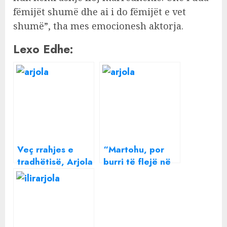
fëmijët shumë dhe ai i do fëmijët e vet
shumë”, tha mes emocionesh aktorja.
Lexo Edhe:
Veç rrahjes e
“Martohu, por
tradhëtisë, Arjola
burri të flejë në
Demiri përballet
kuzhinë”, Arjola
në gjyq edhe me
Demiri rrëfen a e
partneren e ish-
ka gjetur Princin
bashkëshortit
e Kaltër pas
problematik
daljes nga BBV: