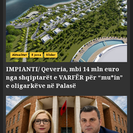
Aktualitet
E jona
Slider
IMPIANTI/ Qeveria, mbi 14 mln euro
nga shqiptarët e VARFËR për “mu*in”
e oligarkëve në Palasë