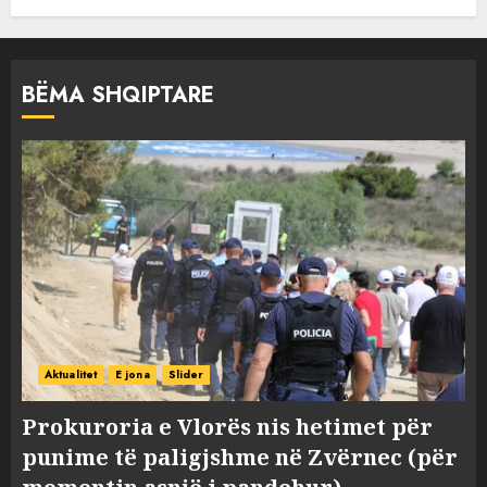
BËMA SHQIPTARE
Aktualitet
E jona
Slider
Prokuroria e Vlorës nis hetimet për
punime të paligjshme në Zvërnec (për