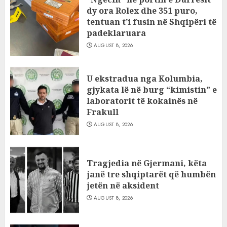
dy ora Rolex dhe 351 puro,
tentuan t’i fusin në Shqipëri të
padeklaruara
AUGUST 8, 2026
U ekstradua nga Kolumbia,
gjykata lë në burg “kimistin” e
laboratorit të kokainës në
Frakull
AUGUST 8, 2026
Tragjedia në Gjermani, këta
janë tre shqiptarët që humbën
jetën në aksident
AUGUST 8, 2026