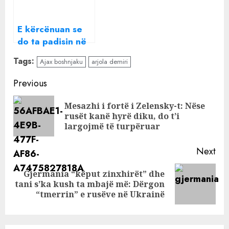
Duan të më
mbyllin në kullë
E kërcënuan se
do ta padisin në
Gjykatë, çfarë
Tags:
Ajax boshnjaku
arjola demiri
video postoi
Arjola Demiri që
Continue
Previous
po kritikohet
Reading
ashpër?
Mesazhi i fortë i Zelensky-t: Nëse
Pre
rusët kanë hyrë diku, do t’i
pos
largojmë të turpëruar
Next
Gjermania “këput zinxhirët” dhe
Next
tani s’ka kush ta mbajë më: Dërgon
post:
“tmerrin” e rusëve në Ukrainë