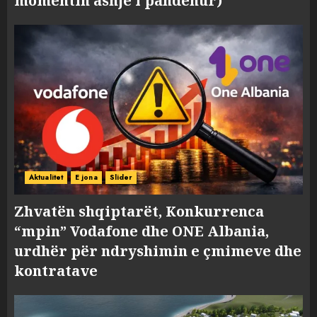
momentin asnjë i pandehur)
Aktualitet
E jona
Slider
Zhvatën shqiptarët, Konkurrenca
“mpin” Vodafone dhe ONE Albania,
urdhër për ndryshimin e çmimeve dhe
kontratave