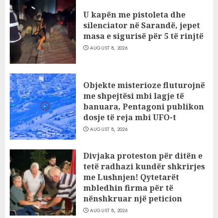
U kapën me pistoleta dhe
silenciator në Sarandë, jepet
masa e sigurisë për 5 të rinjtë
AUGUST 8, 2026
Objekte misterioze fluturojnë
me shpejtësi mbi lagje të
banuara, Pentagoni publikon
dosje të reja mbi UFO-t
AUGUST 8, 2026
Divjaka proteston për ditën e
tetë radhazi kundër shkrirjes
me Lushnjen! Qytetarët
mbledhin firma për të
nënshkruar një peticion
AUGUST 8, 2026