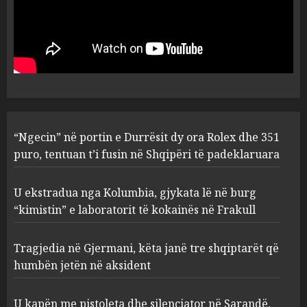
U ekstradua nga Kolumbia,
gjykata lë në burg “kimistin” e
laboratorit të kokainës në
Frakull
2
AUGUST 8, 2026
Tragjedia në Gjermani, këta
“Ngecin” në portin e Durrësit dy ora Rolex dhe 351
janë tre shqiptarët që humbën
puro, tentuan t’i fusin në Shqipëri të padeklaruara
jetën në aksident
AUGUST 8, 2026
3
U ekstradua nga Kolumbia, gjykata lë në burg
“kimistin” e laboratorit të kokainës në Frakull
U kapën me pistoleta dhe
Tragjedia në Gjermani, këta janë tre shqiptarët që
silenciator në Sarandë, jepet
masa e sigurisë për 5 të rinjtë
humbën jetën në aksident
AUGUST 8, 2026
4
U kapën me pistoleta dhe silenciator në Sarandë,