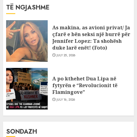
TË NGJASHME
As makina, as avioni privat/ Ja
çfarë e bën seksi një burrë për
Jennifer Lopez: Ta shohësh
duke larë enët! (Foto)
JULY 25, 2026
A po kthehet Dua Lipa në
fytyrën e “Revolucionit të
Flamingove”
JULY 16, 2026
SONDAZH