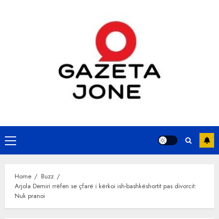
Skip
to
content
Primary
Menu
Home
Buzz
Arjola Demiri rrëfen se çfarë i kërkoi ish-bashkëshortit pas divorcit:
Nuk pranoi