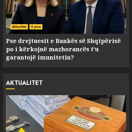
Aktualitet
E jona
Pse drejtuesit e Bankës së Shqipërisë
po i kërkojnë mazhorancës t’u
garantojë imunitetin?
AKTUALITET