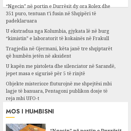
“Ngecin” në portin e Durrësit dy ora Rolex dhe
351 puro, tentuan t’i fusin në Shqipëri të
padeklaruara
U ekstradua nga Kolumbia, gjykata lë në burg
“kimistin” e laboratorit të kokainës në Frakull
Tragjedia në Gjermani, këta janë tre shqiptarët
që humbën jetën në aksident
U kapën me pistoleta dhe silenciator në Sarandë,
jepet masa e sigurisë për 5 të rinjtë
Objekte misterioze fluturojnë me shpejtësi mbi
lagje të banuara, Pentagoni publikon dosje të
reja mbi UFO-t
MOS I HUMBISNI
“Ngecin” në portin e Durrësit