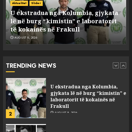
dy ora Rolex dhe 351 puro,
Aktualitet
Slider
tentuan t’i fusin në Shqipëri të
U ekstradua nga Kolumbia, gjykata
padeklaruara
lë në burg “kimistin” e laboratorit
1
AUGUST 8, 2026
të kokainës në Frakull
AUGUST 8, 2026
U ekstradua nga Kolumbia,
gjykata lë në burg “kimistin” e
laboratorit të kokainës në
Frakull
TRENDING NEWS
2
AUGUST 8, 2026
Tragjedia në Gjermani, këta
janë tre shqiptarët që humbën
jetën në aksident
AUGUST 8, 2026
3