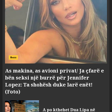
Buzz
As makina, as avioni privat/ Ja çfarë e
bën seksi një burrë për Jennifer
Lopez: Ta shohësh duke larë enët!
(Foto)
Tragjedia në Gjermani, këta
A po kthehet Dua Lipa në
janë tre shqiptarët që humbën