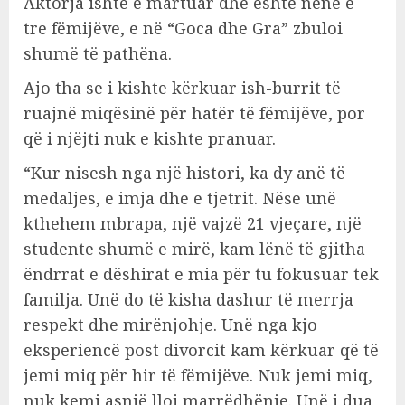
Aktorja ishte e martuar dhe është nënë e
tre fëmijëve, e në “Goca dhe Gra” zbuloi
shumë të pathëna.
Ajo tha se i kishte kërkuar ish-burrit të
ruajnë miqësinë për hatër të fëmijëve, por
që i njëjti nuk e kishte pranuar.
“Kur nisesh nga një histori, ka dy anë të
medaljes, e imja dhe e tjetrit. Nëse unë
kthehem mbrapa, një vajzë 21 vjeçare, një
studente shumë e mirë, kam lënë të gjitha
ëndrrat e dëshirat e mia për tu fokusuar tek
familja. Unë do të kisha dashur të merrja
respekt dhe mirënjohje. Unë nga kjo
eksperiencë post divorcit kam kërkuar që të
jemi miq për hir të fëmijëve. Nuk jemi miq,
nuk kemi asnjë lloj marrëdhënie. Unë i dua