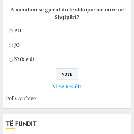
A mendoni se gjërat do të shkojnë më mirë në
Shqipëri?
PO
JO
Nuk e di
View Results
Polls Archive
TË FUNDIT