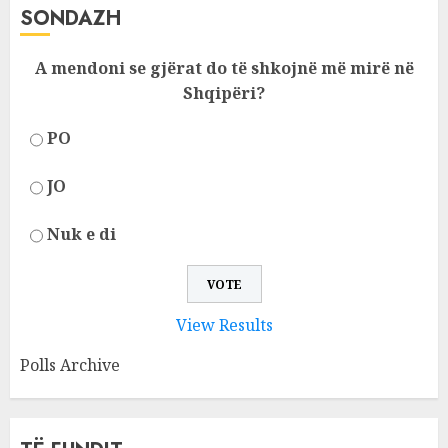
SONDAZH
A mendoni se gjërat do të shkojnë më mirë në
Shqipëri?
PO
JO
Nuk e di
View Results
Polls Archive