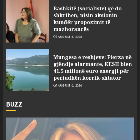
Bashkitë (socialiste) që do
shkrihen, nisin aksionin
kundër propozimit të
mazhorancës
AUGUST 6, 2026
Mungesa e reshjeve: Fierza në
gjëndje alarmante, KESH blen
41.5 milionë euro energji për
periudhën korrik-shtator
AUGUST 6, 2026
BUZZ