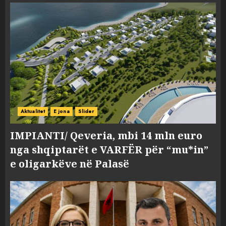
Aktualitet
E jona
Slider
IMPIANTI/ Qeveria, mbi 14 mln euro
nga shqiptarët e VARFËR për “mu*in”
e oligarkëve në Palasë