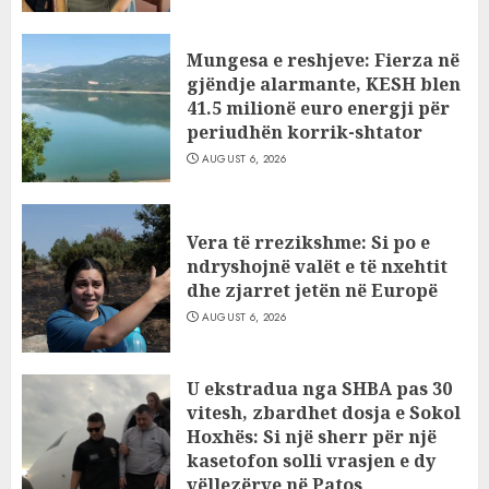
Mungesa e reshjeve: Fierza në
gjëndje alarmante, KESH blen
41.5 milionë euro energji për
periudhën korrik-shtator
AUGUST 6, 2026
Vera të rrezikshme: Si po e
ndryshojnë valët e të nxehtit
dhe zjarret jetën në Europë
AUGUST 6, 2026
U ekstradua nga SHBA pas 30
vitesh, zbardhet dosja e Sokol
Hoxhës: Si një sherr për një
kasetofon solli vrasjen e dy
vëllezërve në Patos