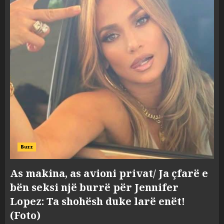
Buzz
As makina, as avioni privat/ Ja çfarë e
bën seksi një burrë për Jennifer
Lopez: Ta shohësh duke larë enët!
(Foto)