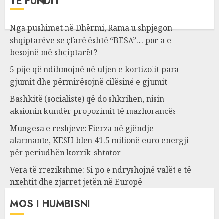
TË FUNDIT
Nga pushimet në Dhërmi, Rama u shpjegon
shqiptarëve se çfarë është “BESA”… por a e
besojnë më shqiptarët?
5 pije që ndihmojnë në uljen e kortizolit para
gjumit dhe përmirësojnë cilësinë e gjumit
Bashkitë (socialiste) që do shkrihen, nisin
aksionin kundër propozimit të mazhorancës
Mungesa e reshjeve: Fierza në gjëndje
alarmante, KESH blen 41.5 milionë euro energji
për periudhën korrik-shtator
Vera të rrezikshme: Si po e ndryshojnë valët e të
nxehtit dhe zjarret jetën në Europë
MOS I HUMBISNI