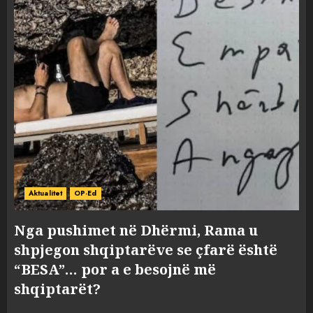
Aktualitet
OP-Ed
Nga pushimet në Dhërmi, Rama u
shpjegon shqiptarëve se çfarë është
“BESA”… por a e besojnë më
shqiptarët?