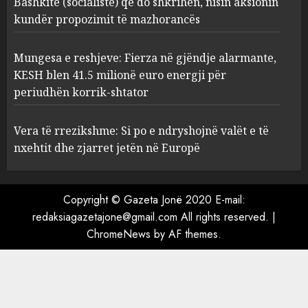
Bashkitë (socialiste) që do shkrihen, nisin aksionin
mazhorancës
kundër propozimit të mazhorancës
3
AUGUST 6, 2026
Mungesa e reshjeve: Fierza në gjëndje alarmante,
Mungesa e reshjeve: Fierza në
KESH blen 41.5 milionë euro energji për
gjëndje alarmante, KESH blen
periudhën korrik-shtator
41.5 milionë euro energji për
periudhën korrik-shtator
Vera të rrezikshme: Si po e ndryshojnë valët e të
4
AUGUST 6, 2026
nxehtit dhe zjarret jetën në Europë
Vera të rrezikshme: Si po e
Copyright © Gazeta Jonë 2020 E-mail:
ndryshojnë valët e të nxehtit
dhe zjarret jetën në Europë
redaksiagazetajone@gmail.com All rights reserved.
|
ChromeNews
AUGUST 6, 2026
by AF themes.
5