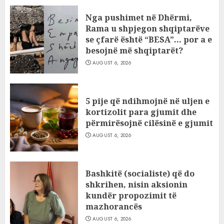
Nga pushimet në Dhërmi,
Rama u shpjegon shqiptarëve
se çfarë është “BESA”… por a e
besojnë më shqiptarët?
AUGUST 6, 2026
5 pije që ndihmojnë në uljen e
kortizolit para gjumit dhe
përmirësojnë cilësinë e gjumit
AUGUST 6, 2026
Bashkitë (socialiste) që do
shkrihen, nisin aksionin
kundër propozimit të
mazhorancës
AUGUST 6, 2026