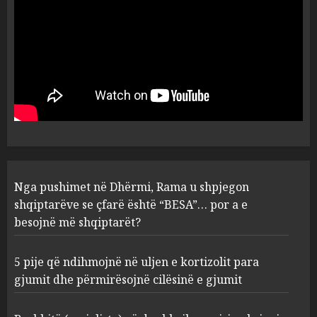
AUGUST 6, 2026
5
Nga pushimet në Dhërmi,
Rama u shpjegon shqiptarëve
se çfarë është “BESA”… por a e
besojnë më shqiptarët?
1
AUGUST 6, 2026
5 pije që ndihmojnë në uljen e
Nga pushimet në Dhërmi, Rama u shpjegon
kortizolit para gjumit dhe
shqiptarëve se çfarë është “BESA”… por a e
përmirësojnë cilësinë e gjumit
besojnë më shqiptarët?
AUGUST 6, 2026
2
5 pije që ndihmojnë në uljen e kortizolit para
gjumit dhe përmirësojnë cilësinë e gjumit
Bashkitë (socialiste) që do
shkrihen, nisin aksionin
kundër propozimit të