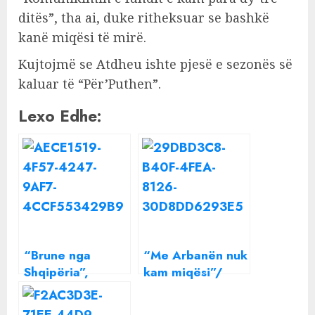
ditës”, tha ai, duke ritheksuar se bashkë
kanë miqësi të mirë.
Kujtojmë se Atdheu ishte pjesë e sezonës së
kaluar të “Për’Puthen”.
Lexo Edhe:
“Brune nga
“Me Arbanën nuk
Shqipëria”,
kam miqësi”/
Atdheu
Alketa Vejsiu
konfirmon
sqaron raportin