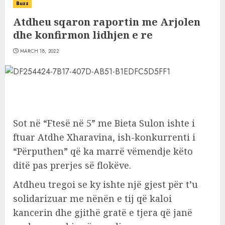
Buzz
Atdheu sqaron raportin me Arjolen
dhe konfirmon lidhjen e re
MARCH 18, 2022
Sot në “Ftesë në 5” me Bieta Sulon ishte i
ftuar Atdhe Xharavina, ish-konkurrenti i
“Përputhen” që ka marrë vëmendje këto
ditë pas prerjes së flokëve.
Atdheu tregoi se ky ishte një gjest për t’u
solidarizuar me nënën e tij që kaloi
kancerin dhe gjithë gratë e tjera që janë