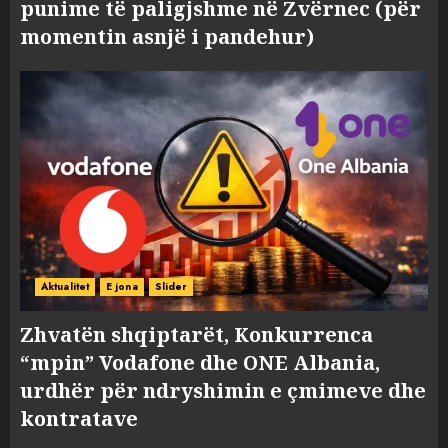
punime të paligjshme në Zvërnec (për
momentin asnjë i pandehur)
Aktualitet
E jona
Slider
Zhvatën shqiptarët, Konkurrenca
“mpin” Vodafone dhe ONE Albania,
urdhër për ndryshimin e çmimeve dhe
kontratave