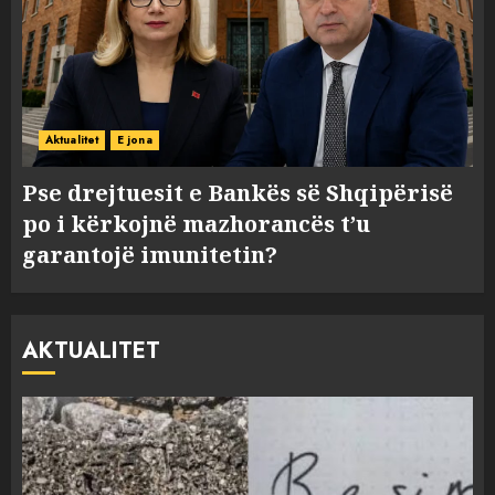
Aktualitet
E jona
Pse drejtuesit e Bankës së Shqipërisë
po i kërkojnë mazhorancës t’u
garantojë imunitetin?
AKTUALITET