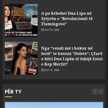
A po kthehet Dua Lipa në
fytyrën e “Revolucionit të
Flamingove”
JULY 16, 2026
Bashkitë (socialiste) që do
Nga “vendi më i bukur në
shkrihen, nisin aksionin
botë” te butoni “Delete”: Çfarë
kundër propozimit të
e bëri Dua Lipën të fshijë fotot
mazhorancës
e Kep Merlit?
3
AUGUST 6, 2026
JULY 16, 2026
Mungesa e reshjeve: Fierza në
gjëndje alarmante, KESH blen
PËR TY
41.5 milionë euro energji për
periudhën korrik-shtator
4
AUGUST 6, 2026