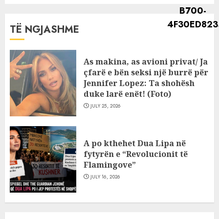
TË NGJASHME
As makina, as avioni privat/ Ja
çfarë e bën seksi një burrë për
Jennifer Lopez: Ta shohësh
duke larë enët! (Foto)
JULY 25, 2026
A po kthehet Dua Lipa në
fytyrën e “Revolucionit të
Flamingove”
JULY 16, 2026