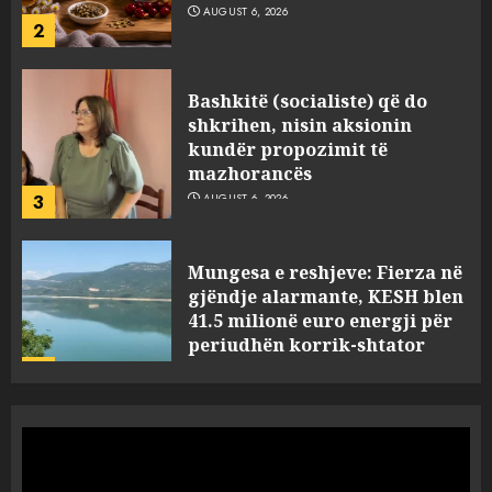
2
Bashkitë (socialiste) që do
shkrihen, nisin aksionin
kundër propozimit të
mazhorancës
3
AUGUST 6, 2026
Mungesa e reshjeve: Fierza në
gjëndje alarmante, KESH blen
41.5 milionë euro energji për
periudhën korrik-shtator
4
AUGUST 6, 2026
Vera të rrezikshme: Si po e
ndryshojnë valët e të nxehtit
dhe zjarret jetën në Europë