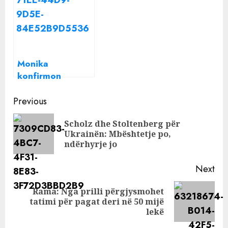
lidhjen, por të
me “rivalen” e saj
gjithëve i shkon
mendja në një
vend
Monika
konfirmon
ftohjen me
Continue
Arjolën: S’kemi
Previous
pirë kafe, me
Reading
Scholz dhe Stoltenberg për
Donaldin dhe
Pre
Ukrainën: Mbështetje po,
Ilirin s’jam takuar
pos
ndërhyrje jo
Next
Rama: Nga prilli përgjysmohet
Next
tatimi për pagat deri në 50 mijë
post:
lekë