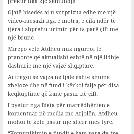
prekur nga kjo sëmundje.
Gjatë bisedës ai u surprizua edhe me një
video-mesazh nga e motra, e cila ndër të
tjera i shprehu urimin për ta parë çift me
një brune.
Mirëpo vetë Atdheu nuk ngurroi të
pranonte që aktualisht është në një lidhje
dashurie me një vajzë shqiptare.
Ai tregoi se vajza në fjalë është shumë
xheloze dhe në fund i kërkoi falje për disa
keqkuptime që kanë pasur në çift.
I pyetur nga Bieta për marrëdhënien e
komentuar në media me Arjolën, Atdheu
mohoi të ketë pasur një sherr mes tyre.
“Komunikimin e fundit e kam para dy-tre