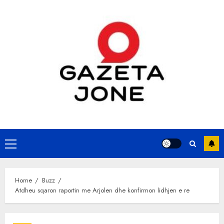
Skip
to
content
Primary
Menu
Home
Buzz
Atdheu sqaron raportin me Arjolen dhe konfirmon lidhjen e re