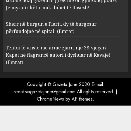
sociale ndaj gazetarit grek me origjinë shqiptare:
AUGUST 8, 2026
Je mysafir këtu, nuk duhet të flasësh!
Sherr në burgun e Fierit, dy të
Sherr në burgun e Fierit, dy të burgosur
burgosur përfundojnë në
spital! (Emrat)
përfundojnë në spital! (Emrat)
AUGUST 8, 2026
4
Tentoi të vriste me armë zjarri një 38-vjeçar/
Kapet në flagrancë autori i dyshuar në Kavajë!
Tentoi të vriste me armë
(Emrat)
zjarri një 38-vjeçar/ Kapet në
flagrancë autori i dyshuar në
Kavajë! (Emrat)
Copyright © Gazeta Jonë 2020 E-mail:
5
AUGUST 8, 2026
redaksiagazetajone@gmail.com All rights reserved.
|
ChromeNews
by AF themes.