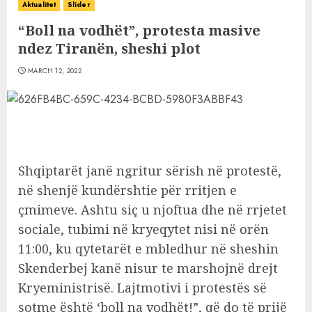
Aktualitet
Slider
“Boll na vodhët”, protesta masive
ndez Tiranën, sheshi plot
MARCH 12, 2022
Shqiptarët janë ngritur sërish në protestë,
në shenjë kundërshtie për rritjen e
çmimeve. Ashtu siç u njoftua dhe në rrjetet
sociale, tubimi në kryeqytet nisi në orën
11:00, ku qytetarët e mbledhur në sheshin
Skenderbej kanë nisur te marshojnë drejt
Kryeministrisë. Lajtmotivi i protestës së
sotme është ‘boll na vodhët!”, që do të prijë