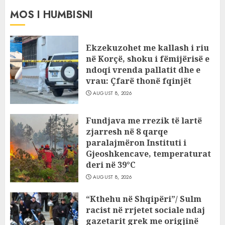
MOS I HUMBISNI
Ekzekuzohet me kallash i riu
në Korçë, shoku i fëmijërisë e
ndoqi vrenda pallatit dhe e
vrau: Çfarë thonë fqinjët
AUGUST 8, 2026
Fundjava me rrezik të lartë
zjarresh në 8 qarqe
paralajmëron Instituti i
Gjeoshkencave, temperaturat
deri në 39°C
AUGUST 8, 2026
“Kthehu në Shqipëri”/ Sulm
racist në rrjetet sociale ndaj
gazetarit grek me origjinë