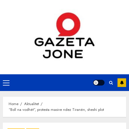
Skip
to
content
Primary
Menu
Home
Aktualitet
“Boll na vodhët”, protesta masive ndez Tiranën, sheshi plot