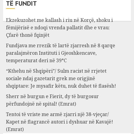
TË FUNDIT
Ekzekuzohet me kallash i riu në Korçë, shoku i
fëmijërisë e ndoqi vrenda pallatit dhe e vrau:
Çfarë thonë fqinjët
Fundjava me rrezik të lartë zjarresh në 8 qarqe
paralajmëron Instituti i Gjeoshkencave,
temperaturat deri në 39°C
“Kthehu në Shqipëri”/ Sulm racist në rrjetet
sociale ndaj gazetarit grek me origjinë
shqiptare: Je mysafir këtu, nuk duhet të flasësh!
Sherr në burgun e Fierit, dy të burgosur
përfundojnë në spital! (Emrat)
Tentoi të vriste me armë zjarri një 38-vjeçar/
Kapet në flagrancë autori i dyshuar në Kavajë!
(Emrat)