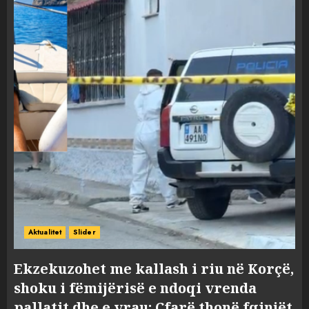
Aktualitet
Slider
Ekzekuzohet me kallash i riu në Korçë,
shoku i fëmijërisë e ndoqi vrenda
pallatit dhe e vrau: Çfarë thonë fqinjët