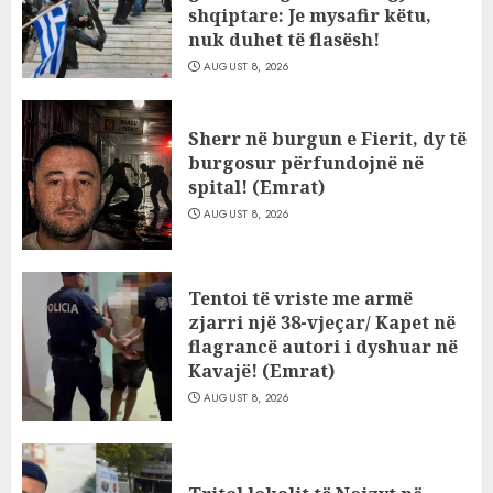
shqiptare: Je mysafir këtu,
nuk duhet të flasësh!
AUGUST 8, 2026
Sherr në burgun e Fierit, dy të
burgosur përfundojnë në
spital! (Emrat)
AUGUST 8, 2026
Tentoi të vriste me armë
zjarri një 38-vjeçar/ Kapet në
flagrancë autori i dyshuar në
Kavajë! (Emrat)
AUGUST 8, 2026