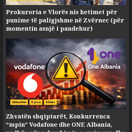
Prokuroria e Vlorës nis hetimet për
punime të paligjshme në Zvërnec (për
momentin asnjë i pandehur)
Aktualitet
E jona
Slider
Zhvatën shqiptarët, Konkurrenca
“mpin” Vodafone dhe ONE Albania,