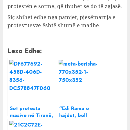
protestën e sotme, që thuhet se do të zgjasë.
Siç shihet edhe nga pamjet, pjesëmarrja e
protestuesve është shumë e madhe.
Lexo Edhe:
Sot protesta
“Edi Rama o
masive në Tiranë,
hajdut, boll
qytetarët
vodhe, shko në
mblidhen në
burg!”, nis