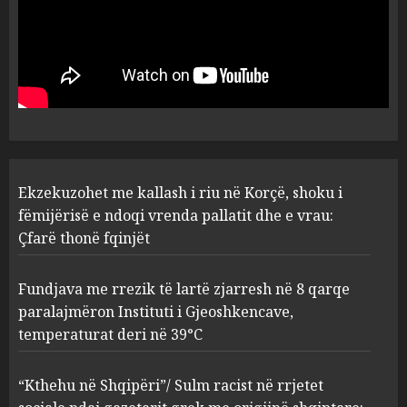
Ekzekuzohet me kallash i riu
në Korçë, shoku i fëmijërisë e
ndoqi vrenda pallatit dhe e
vrau: Çfarë thonë fqinjët
1
AUGUST 8, 2026
Fundjava me rrezik të lartë
Ekzekuzohet me kallash i riu në Korçë, shoku i
zjarresh në 8 qarqe
paralajmëron Instituti i
fëmijërisë e ndoqi vrenda pallatit dhe e vrau:
Gjeoshkencave, temperaturat
Çfarë thonë fqinjët
deri në 39°C
2
AUGUST 8, 2026
Fundjava me rrezik të lartë zjarresh në 8 qarqe
paralajmëron Instituti i Gjeoshkencave,
“Kthehu në Shqipëri”/ Sulm
temperaturat deri në 39°C
racist në rrjetet sociale ndaj
gazetarit grek me origjinë
shqiptare: Je mysafir këtu,
“Kthehu në Shqipëri”/ Sulm racist në rrjetet
nuk duhet të flasësh!
3