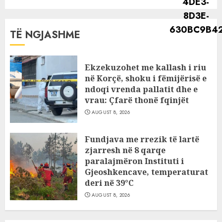
TË NGJASHME
Ekzekuzohet me kallash i riu
në Korçë, shoku i fëmijërisë e
ndoqi vrenda pallatit dhe e
vrau: Çfarë thonë fqinjët
AUGUST 8, 2026
Fundjava me rrezik të lartë
zjarresh në 8 qarqe
paralajmëron Instituti i
Gjeoshkencave, temperaturat
deri në 39°C
AUGUST 8, 2026