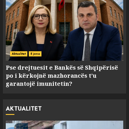
Aktualitet
E jona
Pse drejtuesit e Bankës së Shqipërisë
po i kërkojnë mazhorancës t’u
garantojë imunitetin?
AKTUALITET