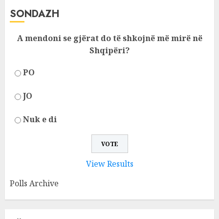
SONDAZH
A mendoni se gjërat do të shkojnë më mirë në
Shqipëri?
PO
JO
Nuk e di
View Results
Polls Archive