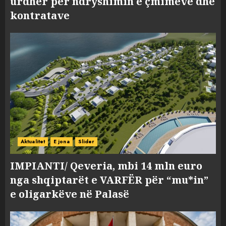
urdhër për ndryshimin e çmimeve dhe
kontratave
Aktualitet
E jona
Slider
IMPIANTI/ Qeveria, mbi 14 mln euro
nga shqiptarët e VARFËR për “mu*in”
e oligarkëve në Palasë