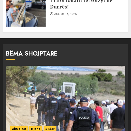
Tritol lokalit të Noizyt në
Durrës!
AUGUST 8, 2026
BËMA SHQIPTARE
Aktualitet
E jona
Slider