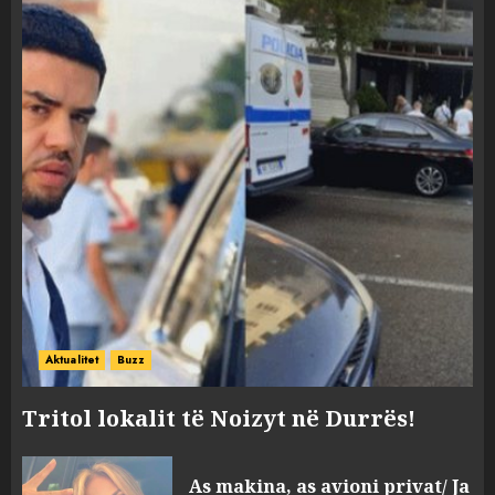
Aktualitet
Buzz
Tritol lokalit të Noizyt në Durrës!
As makina, as avioni privat/ Ja