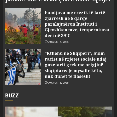
Fundjava me rrezik të lartë
zjarresh në 8 qarqe
paralajmëron Instituti i
Gjeoshkencave, temperaturat
deri në 39°C
AUGUST 8, 2026
“Kthehu në Shqipëri”/ Sulm
racist në rrjetet sociale ndaj
gazetarit grek me origjinë
shqiptare: Je mysafir këtu,
nuk duhet të flasësh!
AUGUST 8, 2026
BUZZ