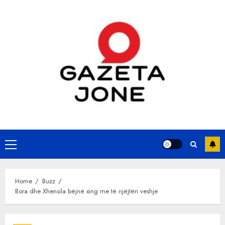
Skip
to
content
Primary
Menu
Home
Buzz
Bora dhe Xhensila bëjnë xing me të njëjtën veshje