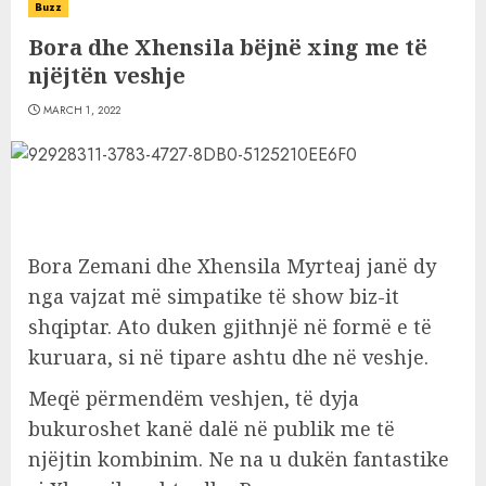
Buzz
Bora dhe Xhensila bëjnë xing me të
njëjtën veshje
MARCH 1, 2022
Bora Zemani dhe Xhensila Myrteaj janë dy
nga vajzat më simpatike të show biz-it
shqiptar. Ato duken gjithnjë në formë e të
kuruara, si në tipare ashtu dhe në veshje.
Meqë përmendëm veshjen, të dyja
bukuroshet kanë dalë në publik me të
njëjtin kombinim. Ne na u dukën fantastike