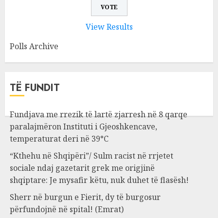
View Results
Polls Archive
TË FUNDIT
Fundjava me rrezik të lartë zjarresh në 8 qarqe
paralajmëron Instituti i Gjeoshkencave,
temperaturat deri në 39°C
“Kthehu në Shqipëri”/ Sulm racist në rrjetet
sociale ndaj gazetarit grek me origjinë
shqiptare: Je mysafir këtu, nuk duhet të flasësh!
Sherr në burgun e Fierit, dy të burgosur
përfundojnë në spital! (Emrat)