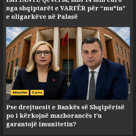
nga shqiptarët e VARFËR për “mu*in”
e oligarkëve në Palasë
Aktualitet
E jona
Pse drejtuesit e Bankës së Shqipërisë
po i kërkojnë mazhorancës t’u
garantojë imunitetin?