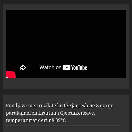
Tritol lokalit të Noizyt në
Durrës!
AUGUST 8, 2026
5
Fundjava me rrezik të lartë
zjarresh në 8 qarqe
paralajmëron Instituti i
Gjeoshkencave, temperaturat
deri në 39°C
1
AUGUST 8, 2026
“Kthehu në Shqipëri”/ Sulm
Fundjava me rrezik të lartë zjarresh në 8 qarqe
racist në rrjetet sociale ndaj
gazetarit grek me origjinë
paralajmëron Instituti i Gjeoshkencave,
shqiptare: Je mysafir këtu,
temperaturat deri në 39°C
nuk duhet të flasësh!
2
AUGUST 8, 2026