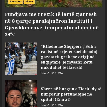
Aktualitet
Slider
Fundjava me rrezik të lartë zjarresh
në 8 qarqe paralajmëron Instituti i
Gjeoshkencave, temperaturat deri në
39°C
“Kthehu në Shqipëri”/ Sulm
racist në rrjetet sociale ndaj
gazetarit grek me origjinë
shqiptare: Je mysafir këtu,
nuk duhet të flasësh!
AUGUST 8, 2026
Sherr në burgun e Fierit, dy të
burgosur përfundojnë në
spital! (Emrat)
AUGUST 8, 2026