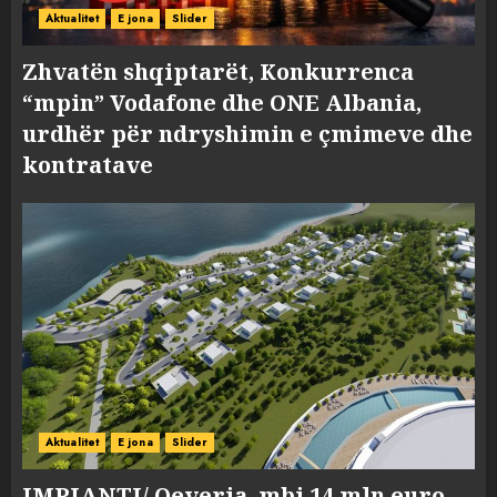
Aktualitet
E jona
Slider
Zhvatën shqiptarët, Konkurrenca
“mpin” Vodafone dhe ONE Albania,
urdhër për ndryshimin e çmimeve dhe
kontratave
Aktualitet
E jona
Slider
IMPIANTI/ Qeveria, mbi 14 mln euro