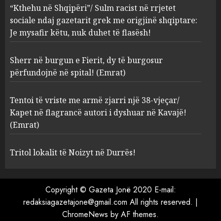
“Kthehu në Shqipëri”/ Sulm racist në rrjetet
sociale ndaj gazetarit grek me origjinë shqiptare:
Sherr në burgun e Fierit, dy të
Je mysafir këtu, nuk duhet të flasësh!
burgosur përfundojnë në
spital! (Emrat)
Sherr në burgun e Fierit, dy të burgosur
AUGUST 8, 2026
3
përfundojnë në spital! (Emrat)
Tentoi të vriste me armë
Tentoi të vriste me armë zjarri një 38-vjeçar/
zjarri një 38-vjeçar/ Kapet në
Kapet në flagrancë autori i dyshuar në Kavajë!
flagrancë autori i dyshuar në
(Emrat)
Kavajë! (Emrat)
4
AUGUST 8, 2026
Tritol lokalit të Noizyt në Durrës!
Tritol lokalit të Noizyt në
Copyright © Gazeta Jonë 2020 E-mail:
Durrës!
redaksiagazetajone@gmail.com All rights reserved.
|
AUGUST 8, 2026
ChromeNews
by AF themes.