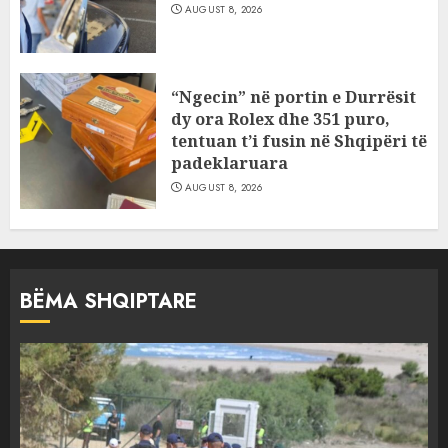
AUGUST 8, 2026
“Ngecin” në portin e Durrësit
dy ora Rolex dhe 351 puro,
tentuan t’i fusin në Shqipëri të
padeklaruara
AUGUST 8, 2026
BËMA SHQIPTARE