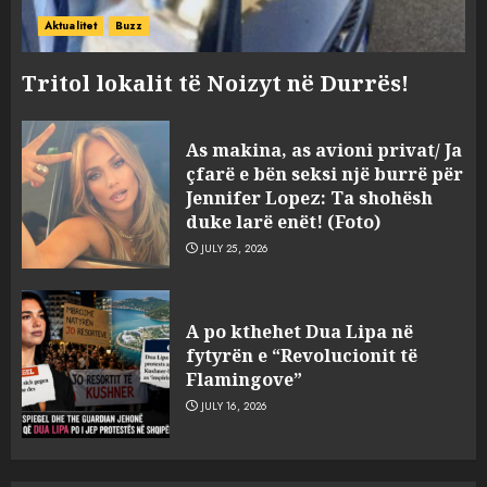
Aktualitet
Buzz
Tritol lokalit të Noizyt në Durrës!
As makina, as avioni privat/ Ja
çfarë e bën seksi një burrë për
Jennifer Lopez: Ta shohësh
duke larë enët! (Foto)
JULY 25, 2026
Sherr në burgun e Fierit, dy të
A po kthehet Dua Lipa në
burgosur përfundojnë në
fytyrën e “Revolucionit të
spital! (Emrat)
Flamingove”
AUGUST 8, 2026
3
JULY 16, 2026
Tentoi të vriste me armë