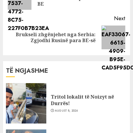
pos
BE
Next
Brukseli zhgënjehet nga Serbia:
Next
Zgjodhi Rusinë para BE-së
post:
TË NGJASHME
Tritol lokalit të Noizyt në
Durrës!
AUGUST 8, 2026