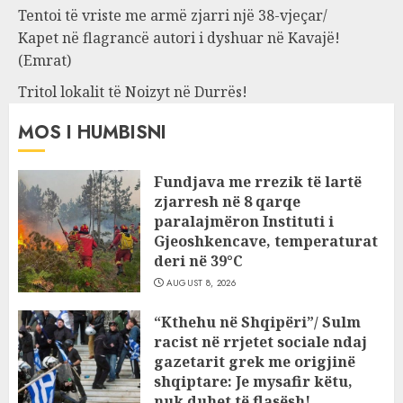
Tentoi të vriste me armë zjarri një 38-vjeçar/
Kapet në flagrancë autori i dyshuar në Kavajë!
(Emrat)
Tritol lokalit të Noizyt në Durrës!
MOS I HUMBISNI
Fundjava me rrezik të lartë
zjarresh në 8 qarqe
paralajmëron Instituti i
Gjeoshkencave, temperaturat
deri në 39°C
AUGUST 8, 2026
“Kthehu në Shqipëri”/ Sulm
racist në rrjetet sociale ndaj
gazetarit grek me origjinë
shqiptare: Je mysafir këtu,
nuk duhet të flasësh!