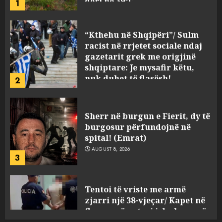
“Kthehu në Shqipëri”/ Sulm
racist në rrjetet sociale ndaj
gazetarit grek me origjinë
shqiptare: Je mysafir këtu,
nuk duhet të flasësh!
2
AUGUST 8, 2026
Sherr në burgun e Fierit, dy të
burgosur përfundojnë në
spital! (Emrat)
AUGUST 8, 2026
3
Tentoi të vriste me armë
zjarri një 38-vjeçar/ Kapet në
flagrancë autori i dyshuar në
Kavajë! (Emrat)
4
AUGUST 8, 2026