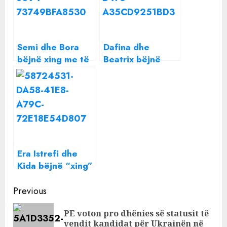
Semi dhe Bora
Dafina dhe
bëjnë xing me të
Beatrix bëjnë
njëjtën veshje,
“xing” me
por cilës i shkon
veshjen, cilës i
më shumë
shkon më shumë?
Era Istrefi dhe
Kida bëjnë “xing”
me veshjen e
Continue
tyre! Kujt i shkon
Previous
më shumë?
Reading
PE voton pro dhënies së statusit të
Pre
vendit kandidat për Ukrainën në