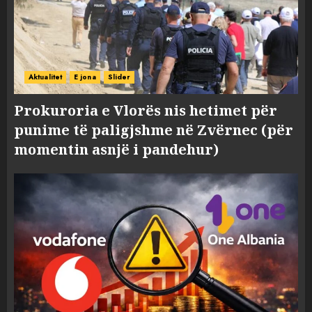
Aktualitet
E jona
Slider
Prokuroria e Vlorës nis hetimet për
punime të paligjshme në Zvërnec (për
momentin asnjë i pandehur)