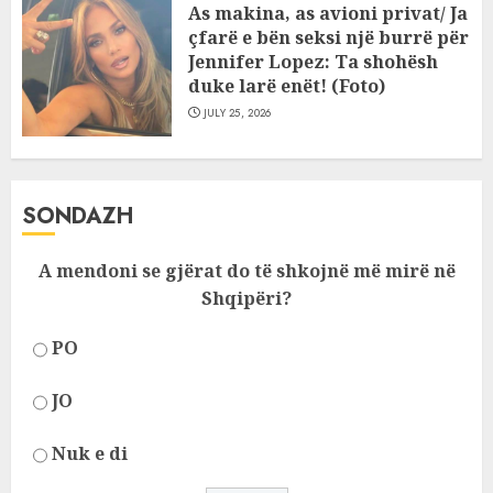
As makina, as avioni privat/ Ja
çfarë e bën seksi një burrë për
Jennifer Lopez: Ta shohësh
duke larë enët! (Foto)
JULY 25, 2026
SONDAZH
A mendoni se gjërat do të shkojnë më mirë në
Shqipëri?
PO
JO
Nuk e di