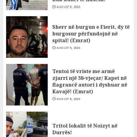
AUGUST 8, 2026
Sherr në burgun e Fierit, dy të
burgosur përfundojnë në
spital! (Emrat)
AUGUST 8, 2026
Tentoi të vriste me armë
zjarri një 38-vjeçar/ Kapet në
flagrancë autori i dyshuar në
Kavajë! (Emrat)
AUGUST 8, 2026
Tritol lokalit të Noizyt në
Durrës!