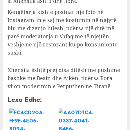
si Xhensila ashtu dhe Bora.
Këngëtarja kishte postuar një foto në
Instagram-in e saj me kostumin në ngjyrë
blu me dizenjo lulesh, ndërsa një ditë më
parë moderatorja u shfaq me të njëjtën
veshje në një restorant ku po konsumonte
sushi.
Xhensila është prej disa ditësh me pushime
bashkë me Besin dhe Ajkën, ndërsa Bora
vijon moderimin e Përputhen në Tiranë.
Lexo Edhe: