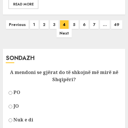
READ MORE
Posts
Previous
1
2
3
4
5
6
7
…
49
pagination
Next
SONDAZH
A mendoni se gjërat do të shkojnë më mirë në
Shqipëri?
PO
JO
Nuk e di