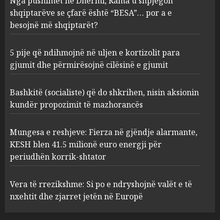
Nga pushimet në Dhërmi, Rama u shpjegon
kortizolit para gjumit dhe
shqiptarëve se çfarë është “BESA”… por a e
përmirësojnë cilësinë e gjumit
besojnë më shqiptarët?
AUGUST 6, 2026
2
5 pije që ndihmojnë në uljen e kortizolit para
gjumit dhe përmirësojnë cilësinë e gjumit
Bashkitë (socialiste) që do
shkrihen, nisin aksionin
kundër propozimit të
Bashkitë (socialiste) që do shkrihen, nisin aksionin
mazhorancës
kundër propozimit të mazhorancës
3
AUGUST 6, 2026
Mungesa e reshjeve: Fierza në gjëndje alarmante,
Mungesa e reshjeve: Fierza në
KESH blen 41.5 milionë euro energji për
gjëndje alarmante, KESH blen
periudhën korrik-shtator
41.5 milionë euro energji për
periudhën korrik-shtator
Vera të rrezikshme: Si po e ndryshojnë valët e të
4
AUGUST 6, 2026
nxehtit dhe zjarret jetën në Europë