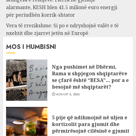
alarmante, KESH blen 41.5 milionë euro energji
për periudhën korrik-shtator
Vera të rrezikshme: Si po e ndryshojnë valët e të
nxehtit dhe zjarret jetën në Europë
MOS I HUMBISNI
Nga pushimet në Dhërmi,
Rama u shpjegon shqiptarëve
se çfarë është “BESA”… por a e
besojnë më shqiptarët?
AUGUST 6, 2026
5 pije që ndihmojnë në uljen e
kortizolit para gjumit dhe
përmirësojnë cilësinë e gjumit