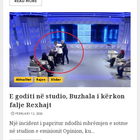
READ MORE
Aktualitet
Rajon
Slider
E goditi në studio, Buzhala i kërkon
falje Rexhajt
FEBRUARY 13, 2026
Një incident i papritur ndodhi mbrëmjen e sotme
në studion e emisionit Opinion, ku...