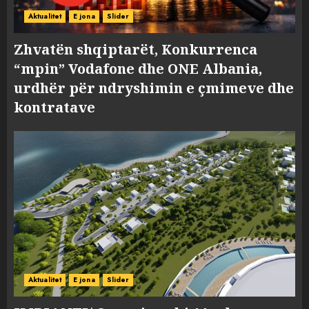
Aktualitet
E jona
Slider
Zhvatën shqiptarët, Konkurrenca
“mpin” Vodafone dhe ONE Albania,
urdhër për ndryshimin e çmimeve dhe
kontratave
Aktualitet
E jona
Slider