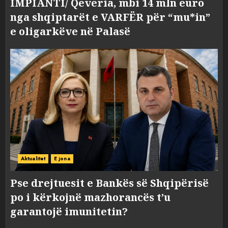
IMPIANTI/ Qeveria, mbi 14 mln euro
nga shqiptarët e VARFËR për “mu*in”
e oligarkëve në Palasë
Aktualitet
E jona
Pse drejtuesit e Bankës së Shqipërisë
po i kërkojnë mazhorancës t’u
garantojë imunitetin?