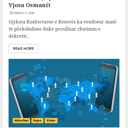
Vjosa Osmanit
MARCH 9, 2026
Gjykata Kushtetuese e Kosovës ka vendosur masë
të përkohshme duke pezulluar zbatimin e
dekretit...
READ MORE
Aktualitet
Rajon
Slider