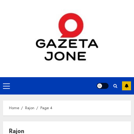
Skip
to
content
Primary
Menu
Home
Rajon
Page 4
Rajon