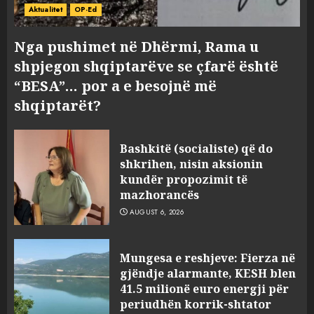
Aktualitet
OP-Ed
Nga pushimet në Dhërmi, Rama u
shpjegon shqiptarëve se çfarë është
“BESA”… por a e besojnë më
shqiptarët?
Bashkitë (socialiste) që do
shkrihen, nisin aksionin
kundër propozimit të
mazhorancës
AUGUST 6, 2026
Mungesa e reshjeve: Fierza në
gjëndje alarmante, KESH blen
41.5 milionë euro energji për
periudhën korrik-shtator