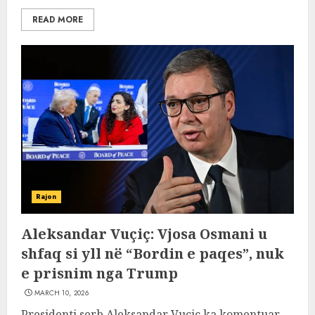
READ MORE
Rajon
Aleksandar Vuçiç: Vjosa Osmani u
shfaq si yll në “Bordin e paqes”, nuk
e prisnim nga Trump
MARCH 10, 2026
Presidenti serb Aleksandar Vuçiç ka komentuar