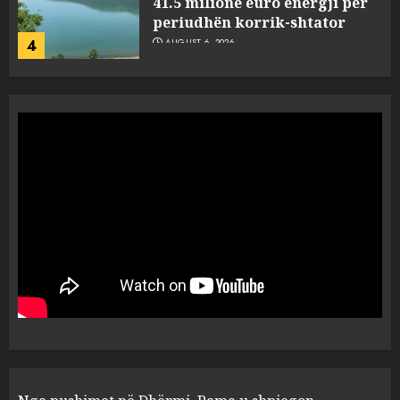
41.5 milionë euro energji për
periudhën korrik-shtator
4
AUGUST 6, 2026
Vera të rrezikshme: Si po e
ndryshojnë valët e të nxehtit
dhe zjarret jetën në Europë
AUGUST 6, 2026
5
Nga pushimet në Dhërmi,
Rama u shpjegon shqiptarëve
se çfarë është “BESA”… por a e
besojnë më shqiptarët?
1
AUGUST 6, 2026
5 pije që ndihmojnë në uljen e