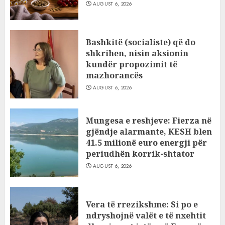
AUGUST 6, 2026
Bashkitë (socialiste) që do
shkrihen, nisin aksionin
kundër propozimit të
mazhorancës
AUGUST 6, 2026
Mungesa e reshjeve: Fierza në
gjëndje alarmante, KESH blen
41.5 milionë euro energji për
periudhën korrik-shtator
AUGUST 6, 2026
Vera të rrezikshme: Si po e
ndryshojnë valët e të nxehtit