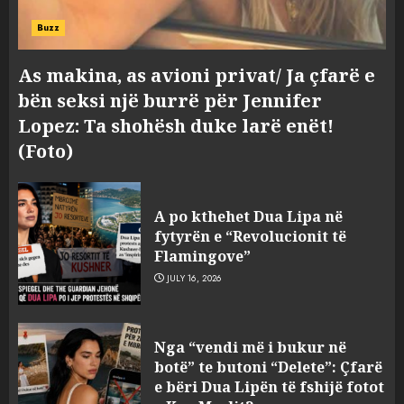
Buzz
As makina, as avioni privat/ Ja çfarë e
bën seksi një burrë për Jennifer
Lopez: Ta shohësh duke larë enët!
(Foto)
A po kthehet Dua Lipa në
fytyrën e “Revolucionit të
Flamingove”
JULY 16, 2026
Bashkitë (socialiste) që do
Nga “vendi më i bukur në
shkrihen, nisin aksionin
botë” te butoni “Delete”: Çfarë
kundër propozimit të
e bëri Dua Lipën të fshijë fotot
mazhorancës