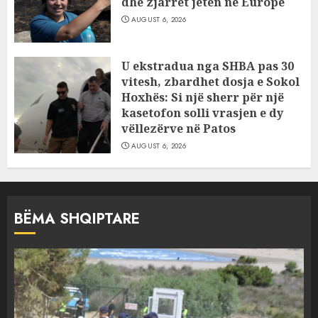
dhe zjarret jetën në Europë
AUGUST 6, 2026
U ekstradua nga SHBA pas 30
vitesh, zbardhet dosja e Sokol
Hoxhës: Si një sherr për një
kasetofon solli vrasjen e dy
vëllezërve në Patos
AUGUST 6, 2026
BËMA SHQIPTARE