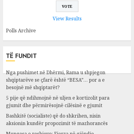
View Results
Polls Archive
TË FUNDIT
Nga pushimet në Dhërmi, Rama u shpjegon
shqiptarëve se çfarë është “BESA”… por a e
besojnë më shqiptarët?
5 pije që ndihmojnë në uljen e kortizolit para
gjumit dhe përmirësojnë cilësinë e gjumit
Bashkitë (socialiste) që do shkrihen, nisin
aksionin kundër propozimit të mazhorancës
Mungesa e reshjeve: Fierza në gjëndje