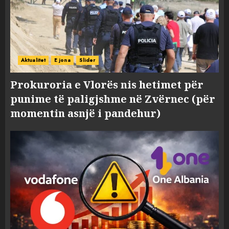
Aktualitet
E jona
Slider
Prokuroria e Vlorës nis hetimet për
punime të paligjshme në Zvërnec (për
momentin asnjë i pandehur)