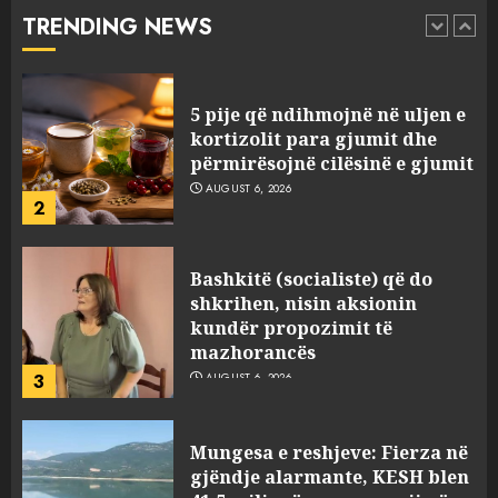
besojnë më shqiptarët?
TRENDING NEWS
1
AUGUST 6, 2026
5 pije që ndihmojnë në uljen e
kortizolit para gjumit dhe
përmirësojnë cilësinë e gjumit
AUGUST 6, 2026
2
Bashkitë (socialiste) që do
shkrihen, nisin aksionin
kundër propozimit të
mazhorancës
3
AUGUST 6, 2026
Mungesa e reshjeve: Fierza në
gjëndje alarmante, KESH blen