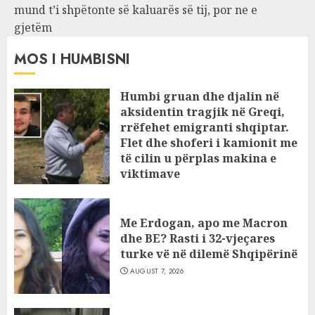
mund t’i shpëtonte së kaluarës së tij, por ne e
gjetëm
MOS I HUMBISNI
Humbi gruan dhe djalin në
aksidentin tragjik në Greqi,
rrëfehet emigranti shqiptar.
Flet dhe shoferi i kamionit me
të cilin u përplas makina e
viktimave
AUGUST 7, 2026
Me Erdogan, apo me Macron
dhe BE? Rasti i 32-vjeçares
turke vë në dilemë Shqipërinë
AUGUST 7, 2026