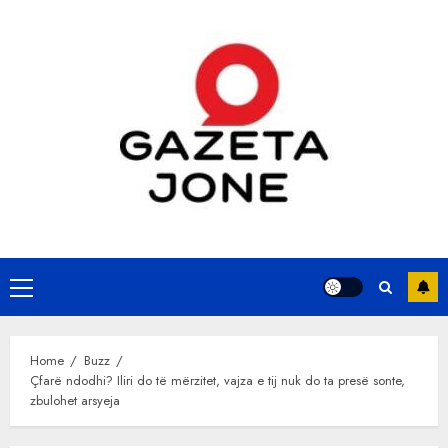
Skip
to
content
Primary
Menu
Home
Buzz
Çfarë ndodhi? Iliri do të mërzitet, vajza e tij nuk do ta presë sonte,
zbulohet arsyeja