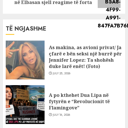
post:
në Elbasan sjell reagime të forta
TË NGJASHME
As makina, as avioni privat/ Ja
çfarë e bën seksi një burrë për
Jennifer Lopez: Ta shohësh
duke larë enët! (Foto)
JULY 25, 2026
A po kthehet Dua Lipa në
fytyrën e “Revolucionit të
Flamingove”
JULY 16, 2026