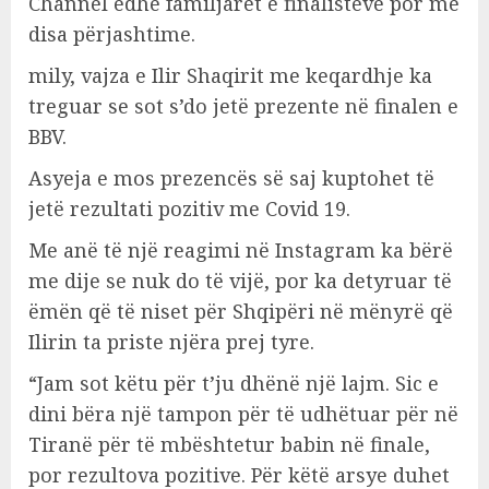
Channel edhe familjarët e finalistëve por me
disa përjashtime.
mily, vajza e Ilir Shaqirit me keqardhje ka
treguar se sot s’do jetë prezente në finalen e
BBV.
Asyeja e mos prezencës së saj kuptohet të
jetë rezultati pozitiv me Covid 19.
Me anë të një reagimi në Instagram ka bërë
me dije se nuk do të vijë, por ka detyruar të
ëmën që të niset për Shqipëri në mënyrë që
Ilirin ta priste njëra prej tyre.
“Jam sot këtu për t’ju dhënë një lajm. Sic e
dini bëra një tampon për të udhëtuar për në
Tiranë për të mbështetur babin në finale,
por rezultova pozitive. Për këtë arsye duhet