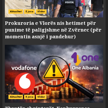
Aktualitet
E jona
Slider
Prokuroria e Vlorës nis hetimet për
punime të paligjshme në Zvërnec (për
momentin asnjë i pandehur)
Aktualitet
E jona
Slider