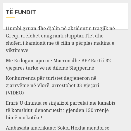
TË FUNDIT
Humbi gruan dhe djalin në aksidentin tragjik në
Greqi, rrëfehet emigranti shqiptar. Flet dhe
shoferi i kamionit me të cilin u përplas makina e
viktimave
Me Erdogan, apo me Macron dhe BE? Rasti i 32-
vjeçares turke vë në dilemë Shqipërinë
Konkurrenca për turistët degjeneron në
zjarrvënie në Vlorë, arrestohet 33-vjeçari
(VIDEO)
Emri/ U dhunua se sinjalizoi parcelat me kanabis
të komshiut, denoncuesit i gjenden 150 rrënjë
bimë narkotike!
Ambasada amerikane: Sokol Hoxha mendoi se