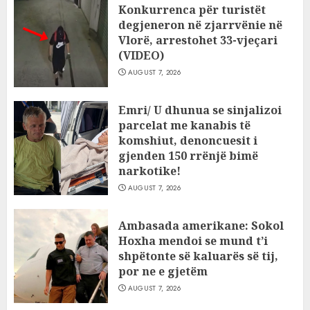
Konkurrenca për turistët
degjeneron në zjarrvënie në
Vlorë, arrestohet 33-vjeçari
(VIDEO)
AUGUST 7, 2026
Emri/ U dhunua se sinjalizoi
parcelat me kanabis të
komshiut, denoncuesit i
gjenden 150 rrënjë bimë
narkotike!
AUGUST 7, 2026
Ambasada amerikane: Sokol
Hoxha mendoi se mund t’i
shpëtonte së kaluarës së tij,
por ne e gjetëm
AUGUST 7, 2026