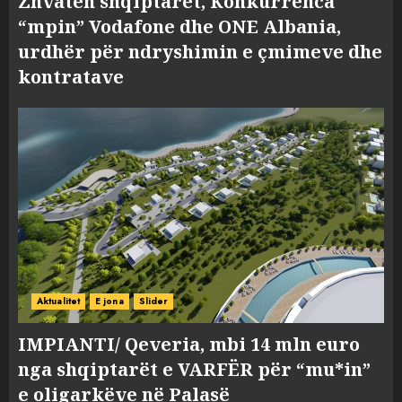
Zhvatën shqiptarët, Konkurrenca
“mpin” Vodafone dhe ONE Albania,
urdhër për ndryshimin e çmimeve dhe
kontratave
Aktualitet
E jona
Slider
IMPIANTI/ Qeveria, mbi 14 mln euro
nga shqiptarët e VARFËR për “mu*in”
e oligarkëve në Palasë