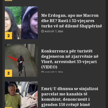
viktimave
AUGUST 7, 2026
Me Erdogan, apo me Macron
dhe BE? Rasti i 32-vjeçares
turke vë në dilemë Shqipërinë
AUGUST 7, 2026
2
Konkurrenca për turistët
degjeneron në zjarrvënie në
Vlorë, arrestohet 33-vjeçari
(VIDEO)
3
AUGUST 7, 2026
Emri/ U dhunua se sinjalizoi
parcelat me kanabis të
komshiut, denoncuesit i
gjenden 150 rrënjë bimë