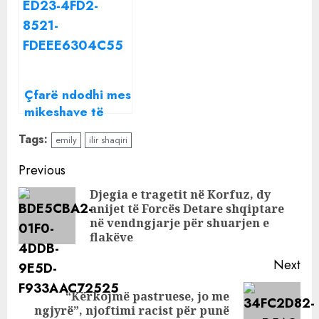
me Kiarën: Tani
Itali?
do shohim si
është mos të të
vij pas
Çfarë ndodhi mes
mikeshave të
mira? Zbulohet
Tags:
emily
ilir shaqiri
pse Jonida Maliqi
mungoi në
Continue
Previous
dasmën e Armina
Reading
Djegia e tragetit në Korfuz, dy
Mevlanit
anijet të Forcës Detare shqiptare
Pre
në vendngjarje për shuarjen e
pos
flakëve
Next
“Kërkojmë pastruese, jo me
Next
ngjyrë”, njoftimi racist për punë