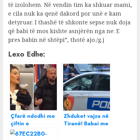
të izolohem. Në vendin tim ka shkuar mami,
e cila nuk ka qenë dakord por unë e kam
detyruar. I thashë të shkonte sepse nuk doja
që babi të mos kishte asnjërën nga ne: E
pres babin në shtëpi”, thotë ajo./g.j
Lexo Edhe:
Çfarë ndodhi me
Zhduket vajza në
çiftin e
Tiranë! Babai me
momentit/ Luizi
vrap në polici,
mërzitet papritur
çfarë i ndodhi në