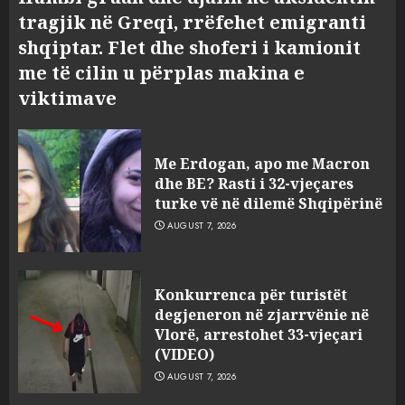
tragjik në Greqi, rrëfehet emigranti
shqiptar. Flet dhe shoferi i kamionit
me të cilin u përplas makina e
viktimave
Me Erdogan, apo me Macron
dhe BE? Rasti i 32-vjeçares
turke vë në dilemë Shqipërinë
AUGUST 7, 2026
Konkurrenca për turistët
degjeneron në zjarrvënie në
Vlorë, arrestohet 33-vjeçari
(VIDEO)
AUGUST 7, 2026