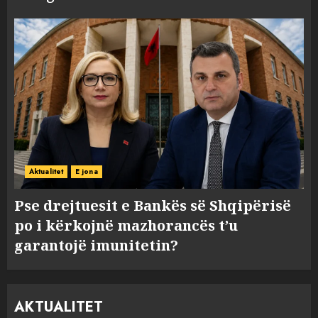
Aktualitet
E jona
Pse drejtuesit e Bankës së Shqipërisë
po i kërkojnë mazhorancës t’u
garantojë imunitetin?
AKTUALITET