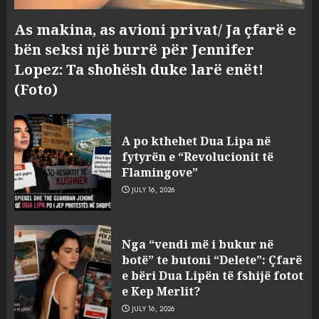
As makina, as avioni privat/ Ja çfarë e
bën seksi një burrë për Jennifer
Lopez: Ta shohësh duke larë enët!
(Foto)
A po kthehet Dua Lipa në
fytyrën e “Revolucionit të
Flamingove”
JULY 16, 2026
Konkurrenca për turistët
Nga “vendi më i bukur në
degjeneron në zjarrvënie në
botë” te butoni “Delete”: Çfarë
Vlorë, arrestohet 33-vjeçari
e bëri Dua Lipën të fshijë fotot
(VIDEO)
e Kep Merlit?
3
AUGUST 7, 2026
JULY 16, 2026