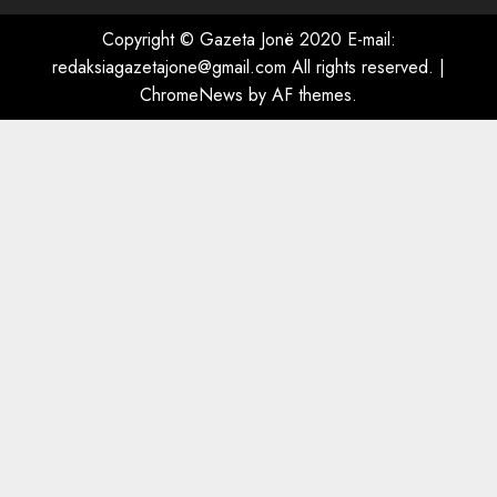
shpëtonte së kaluarës së tij,
por ne e gjetëm
Copyright © Gazeta Jonë 2020 E-mail:
5
AUGUST 7, 2026
redaksiagazetajone@gmail.com All rights reserved.
|
ChromeNews
by AF themes.