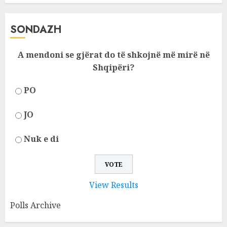
SONDAZH
A mendoni se gjërat do të shkojnë më mirë në
Shqipëri?
PO
JO
Nuk e di
View Results
Polls Archive