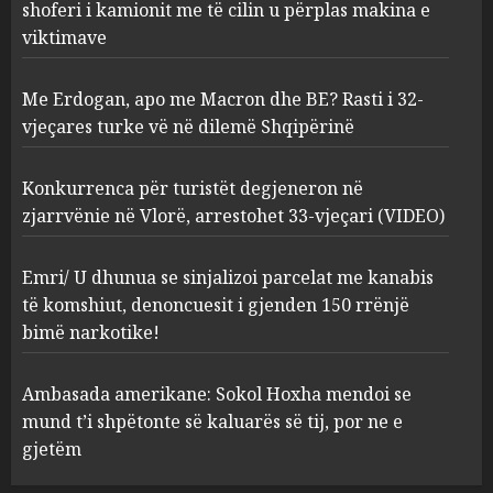
shoferi i kamionit me të cilin u përplas makina e
AUGUST 7, 2026
2
viktimave
Me Erdogan, apo me Macron dhe BE? Rasti i 32-
Konkurrenca për turistët
vjeçares turke vë në dilemë Shqipërinë
degjeneron në zjarrvënie në
Vlorë, arrestohet 33-vjeçari
(VIDEO)
Konkurrenca për turistët degjeneron në
3
AUGUST 7, 2026
zjarrvënie në Vlorë, arrestohet 33-vjeçari (VIDEO)
Emri/ U dhunua se sinjalizoi
Emri/ U dhunua se sinjalizoi parcelat me kanabis
parcelat me kanabis të
të komshiut, denoncuesit i gjenden 150 rrënjë
komshiut, denoncuesit i
bimë narkotike!
gjenden 150 rrënjë bimë
narkotike!
4
Ambasada amerikane: Sokol Hoxha mendoi se
AUGUST 7, 2026
mund t’i shpëtonte së kaluarës së tij, por ne e
Ambasada amerikane: Sokol
gjetëm
Hoxha mendoi se mund t’i