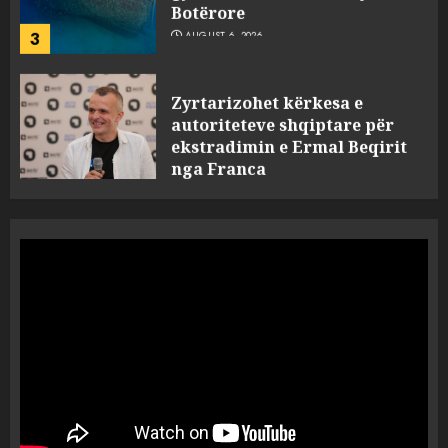
3
AUGUST 6, 2026
Zyrtarizohet kërkesa e
autoriteteve shqiptare për
ekstradimin e Ermal Beqirit
nga Franca
4
AUGUST 6, 2026
A do të ketë rrezik për Tokën?
Anija kozmike e SpaceX
përplaset në Hënë
AUGUST 6, 2026
5
A ishte i orkestruar politikisht
dhe kush mban përgjegjësi
për mësymjen kufitare në