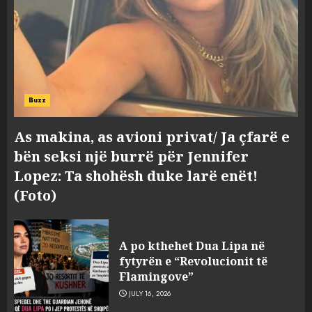
Buzz
As makina, as avioni privat/ Ja çfarë e
bën seksi një burrë për Jennifer
Lopez: Ta shohësh duke larë enët!
(Foto)
A po kthehet Dua Lipa në
fytyrën e “Revolucionit të
Flamingove”
JULY 16, 2026