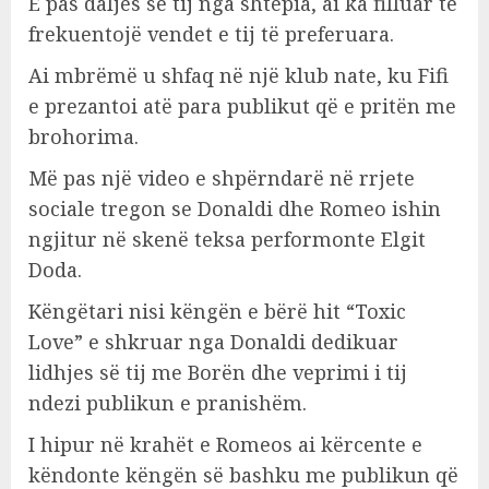
E pas daljes së tij nga shtëpia, ai ka filluar të
frekuentojë vendet e tij të preferuara.
Ai mbrëmë u shfaq në një klub nate, ku Fifi
e prezantoi atë para publikut që e pritën me
brohorima.
Më pas një video e shpërndarë në rrjete
sociale tregon se Donaldi dhe Romeo ishin
ngjitur në skenë teksa performonte Elgit
Doda.
Këngëtari nisi këngën e bërë hit “Toxic
Love” e shkruar nga Donaldi dedikuar
lidhjes së tij me Borën dhe veprimi i tij
ndezi publikun e pranishëm.
I hipur në krahët e Romeos ai kërcente e
këndonte këngën së bashku me publikun që