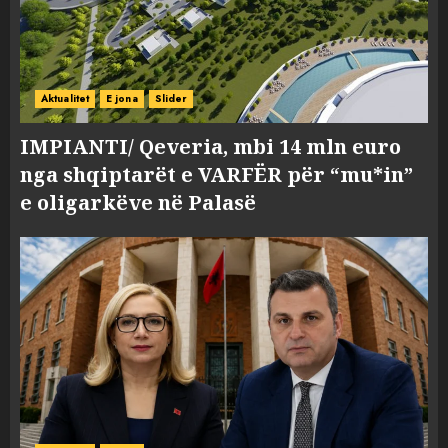
Aktualitet
E jona
Slider
IMPIANTI/ Qeveria, mbi 14 mln euro
nga shqiptarët e VARFËR për “mu*in”
e oligarkëve në Palasë