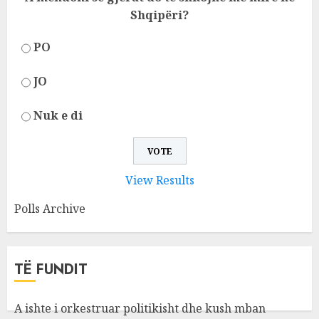
Shqipëri?
PO
JO
Nuk e di
View Results
Polls Archive
TË FUNDIT
A ishte i orkestruar politikisht dhe kush mban