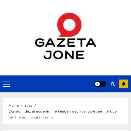
Skip
to
content
Primary
Menu
Home
Buzz
Donaldi ndez atmosferën me këngën dedikuar Borës në një klub
në Tiranë, mungon Beatrix