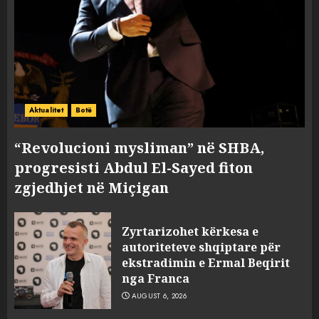
Aktualitet
Botë
“Revolucioni mysliman” në SHBA,
progresisti Abdul El-Sayed fiton
zgjedhjet në Miçigan
Zyrtarizohet kërkesa e
autoriteteve shqiptare për
ekstradimin e Ermal Beqirit
nga Franca
AUGUST 6, 2026