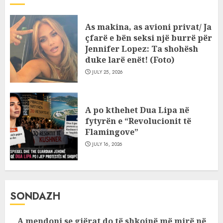
As makina, as avioni privat/ Ja
çfarë e bën seksi një burrë për
Jennifer Lopez: Ta shohësh
duke larë enët! (Foto)
JULY 25, 2026
A po kthehet Dua Lipa në
fytyrën e “Revolucionit të
Flamingove”
JULY 16, 2026
SONDAZH
A mendoni se gjërat do të shkojnë më mirë në