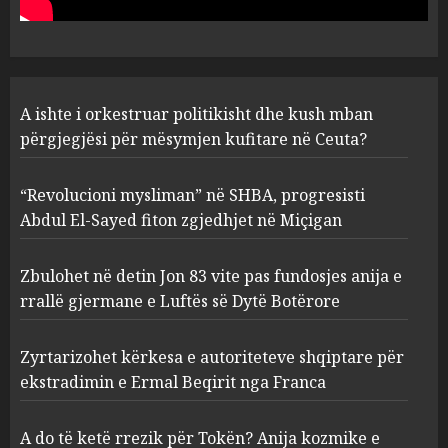
Ceuta?
1
AUGUST 6, 2026
“Revolucioni mysliman” në
A ishte i orkestruar politikisht dhe kush mban
SHBA, progresisti Abdul El-
Sayed fiton zgjedhjet në
përgjegjësi për mësymjen kufitare në Ceuta?
Miçigan
2
AUGUST 6, 2026
“Revolucioni mysliman” në SHBA, progresisti
Abdul El-Sayed fiton zgjedhjet në Miçigan
Zbulohet në detin Jon 83 vite
pas fundosjes anija e rrallë
Zbulohet në detin Jon 83 vite pas fundosjes anija e
gjermane e Luftës së Dytë
rrallë gjermane e Luftës së Dytë Botërore
Botërore
3
AUGUST 6, 2026
Zyrtarizohet kërkesa e autoriteteve shqiptare për
ekstradimin e Ermal Beqirit nga Franca
Zyrtarizohet kërkesa e
autoriteteve shqiptare për
A do të ketë rrezik për Tokën? Anija kozmike e