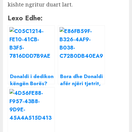
kishte ngritur duart lart.
Lexo Edhe:
Donaldi i dedikon
Bora dhe Donaldi
këngën Borës?
afër njëri tjetrit,
VIDEO nga BBV,
momenti kur
momenti kur i
aktori i ndez
tregon Semit për
cigaren
tekstin