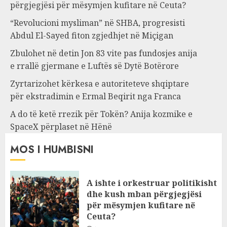
përgjegjësi për mësymjen kufitare në Ceuta?
“Revolucioni mysliman” në SHBA, progresisti
Abdul El-Sayed fiton zgjedhjet në Miçigan
Zbulohet në detin Jon 83 vite pas fundosjes anija
e rrallë gjermane e Luftës së Dytë Botërore
Zyrtarizohet kërkesa e autoriteteve shqiptare
për ekstradimin e Ermal Beqirit nga Franca
A do të ketë rrezik për Tokën? Anija kozmike e
SpaceX përplaset në Hënë
MOS I HUMBISNI
A ishte i orkestruar politikisht
dhe kush mban përgjegjësi
për mësymjen kufitare në
Ceuta?