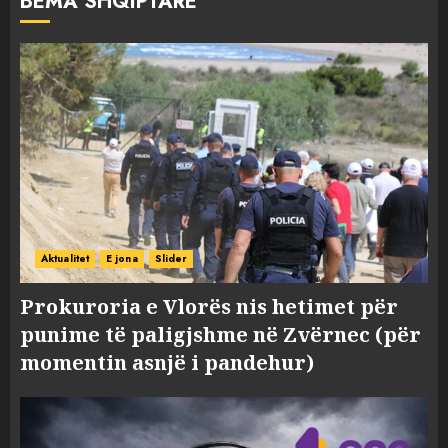
BËMA SHQIPTARE
Aktualitet
E jona
Slider
Prokuroria e Vlorës nis hetimet për
punime të paligjshme në Zvërnec (për
momentin asnjë i pandehur)