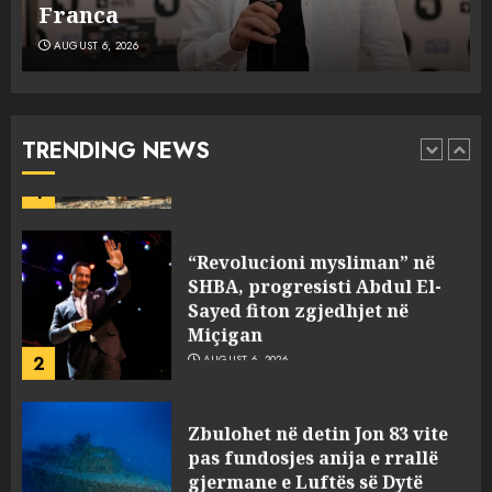
në Hënë
AUGUST 6, 2026
A ishte i orkestruar politikisht
dhe kush mban përgjegjësi
për mësymjen kufitare në
Ceuta?
TRENDING NEWS
1
AUGUST 6, 2026
“Revolucioni mysliman” në
SHBA, progresisti Abdul El-
Sayed fiton zgjedhjet në
Miçigan
2
AUGUST 6, 2026
Zbulohet në detin Jon 83 vite
pas fundosjes anija e rrallë
gjermane e Luftës së Dytë
Botërore