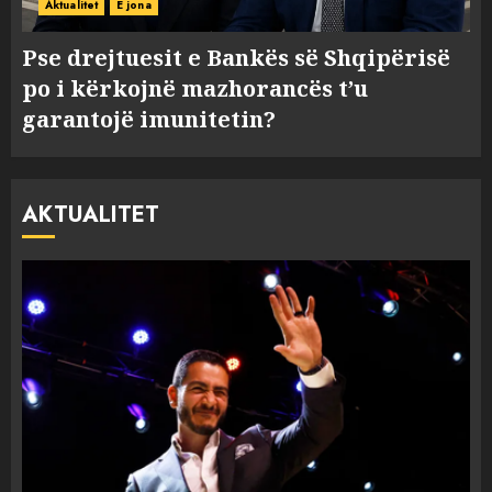
Aktualitet
E jona
Pse drejtuesit e Bankës së Shqipërisë
po i kërkojnë mazhorancës t’u
garantojë imunitetin?
AKTUALITET