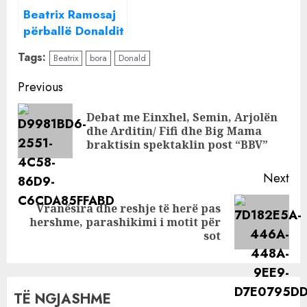
Beatrix Ramosaj
përballë Donaldit
dhe Borës në
Tags:
Beatrix
bora
Donald
formatin e
kërcimit
Continue
Previous
Reading
Debat me Einxhel, Semin, Arjolën
Pre
dhe Arditin/ Fifi dhe Big Mama
pos
braktisin spektaklin post “BBV”
Next
Vranësira dhe reshje të herë pas
Next
hershme, parashikimi i motit për
post:
sot
TË NGJASHME