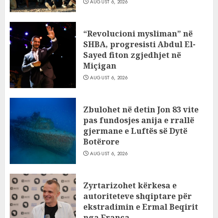
AUGUST 6, 2026
“Revolucioni mysliman” në
SHBA, progresisti Abdul El-
Sayed fiton zgjedhjet në
Miçigan
AUGUST 6, 2026
Zbulohet në detin Jon 83 vite
pas fundosjes anija e rrallë
gjermane e Luftës së Dytë
Botërore
AUGUST 6, 2026
Zyrtarizohet kërkesa e
autoriteteve shqiptare për
ekstradimin e Ermal Beqirit
nga Franca