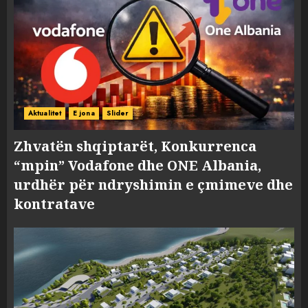
Aktualitet
E jona
Slider
Zhvatën shqiptarët, Konkurrenca
“mpin” Vodafone dhe ONE Albania,
urdhër për ndryshimin e çmimeve dhe
kontratave