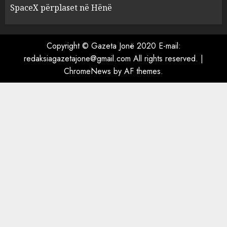
ekstradimin e Ermal Beqirit
SpaceX përplaset në Hënë
nga Franca
4
AUGUST 6, 2026
Copyright © Gazeta Jonë 2020 E-mail:
redaksiagazetajone@gmail.com All rights reserved.
|
A do të ketë rrezik për Tokën?
ChromeNews
by AF themes.
Anija kozmike e SpaceX
përplaset në Hënë
AUGUST 6, 2026
5