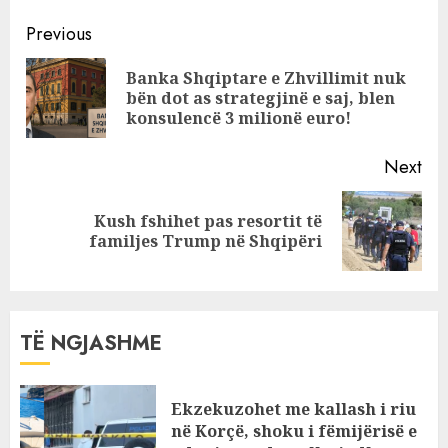
ankesa më e
Continue
madhe që
Previous
partnerët kanë
Reading
Banka Shqiptare e Zhvillimit nuk
për njëri-tjetrin
Pre
bën dot as strategjinë e saj, blen
kur bëhet fjalë
pos
konsulencë 3 milionë euro!
për seksin!
Next
Kush fshihet pas resortit të
Next
familjes Trump në Shqipëri
post:
TË NGJASHME
Ekzekuzohet me kallash i riu
në Korçë, shoku i fëmijërisë e