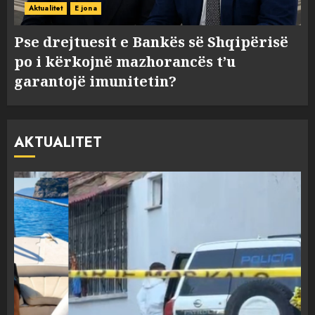
Aktualitet
E jona
Pse drejtuesit e Bankës së Shqipërisë
po i kërkojnë mazhorancës t’u
garantojë imunitetin?
AKTUALITET