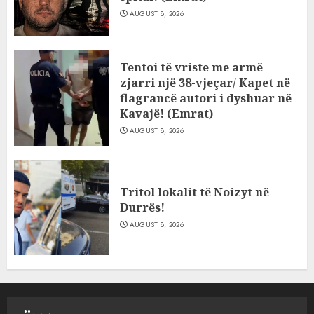
AUGUST 8, 2026
Tentoi të vriste me armë
zjarri një 38-vjeçar/ Kapet në
flagrancë autori i dyshuar në
Kavajë! (Emrat)
AUGUST 8, 2026
Tritol lokalit të Noizyt në
Durrës!
AUGUST 8, 2026