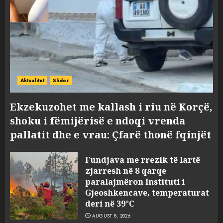
Aktualitet
Slider
Ekzekuzohet me kallash i riu në Korçë,
shoku i fëmijërisë e ndoqi vrenda
pallatit dhe e vrau: Çfarë thonë fqinjët
Fundjava me rrezik të lartë
zjarresh në 8 qarqe
paralajmëron Instituti i
Gjeoshkencave, temperaturat
deri në 39°C
AUGUST 8, 2026