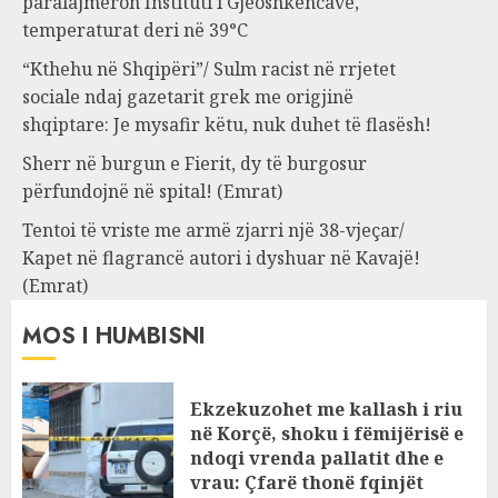
paralajmëron Instituti i Gjeoshkencave,
temperaturat deri në 39°C
“Kthehu në Shqipëri”/ Sulm racist në rrjetet
sociale ndaj gazetarit grek me origjinë
shqiptare: Je mysafir këtu, nuk duhet të flasësh!
Sherr në burgun e Fierit, dy të burgosur
përfundojnë në spital! (Emrat)
Tentoi të vriste me armë zjarri një 38-vjeçar/
Kapet në flagrancë autori i dyshuar në Kavajë!
(Emrat)
MOS I HUMBISNI
Ekzekuzohet me kallash i riu
në Korçë, shoku i fëmijërisë e
ndoqi vrenda pallatit dhe e
vrau: Çfarë thonë fqinjët