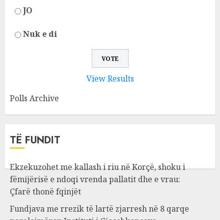
JO
Nuk e di
View Results
Polls Archive
TË FUNDIT
Ekzekuzohet me kallash i riu në Korçë, shoku i
fëmijërisë e ndoqi vrenda pallatit dhe e vrau:
Çfarë thonë fqinjët
Fundjava me rrezik të lartë zjarresh në 8 qarqe