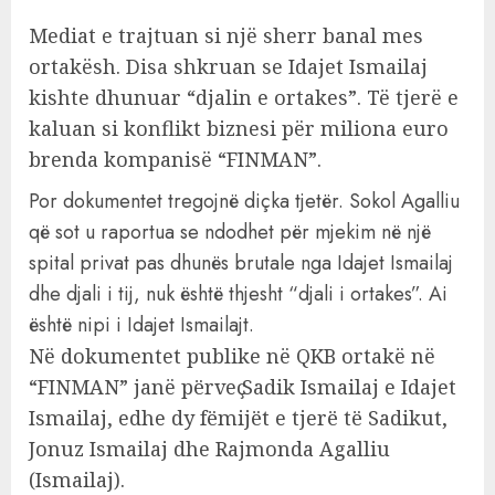
Mediat e trajtuan si një sherr banal mes
ortakësh. Disa shkruan se Idajet Ismailaj
kishte dhunuar “djalin e ortakes”. Të tjerë e
kaluan si konflikt biznesi për miliona euro
brenda kompanisë “FINMAN”.
Por dokumentet tregojnë diçka tjetër. Sokol Agalliu
qё sot u raportua se ndodhet pёr mjekim nё njё
spital privat pas dhunёs brutale nga Idajet Ismailaj
dhe djali i tij, nuk është thjesht “djali i ortakes”. Ai
është nipi i Idajet Ismailajt.
Në dokumentet publike në QKB ortakë në
“FINMAN” janë pёrveҫ Sadik Ismailaj e Idajet
Ismailaj, edhe dy fёmijёt e tjerё tё Sadikut,
Jonuz Ismailaj dhe Rajmonda Agalliu
(Ismailaj).