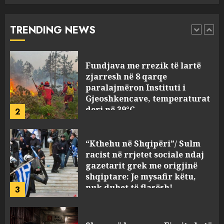
paralajmëron Instituti i
Gjeoshkencave, temperaturat
TRENDING NEWS
deri në 39°C
2
AUGUST 8, 2026
“Kthehu në Shqipëri”/ Sulm
racist në rrjetet sociale ndaj
gazetarit grek me origjinë
shqiptare: Je mysafir këtu,
nuk duhet të flasësh!
3
AUGUST 8, 2026
Sherr në burgun e Fierit, dy të
burgosur përfundojnë në
spital! (Emrat)
AUGUST 8, 2026
4
Tentoi të vriste me armë