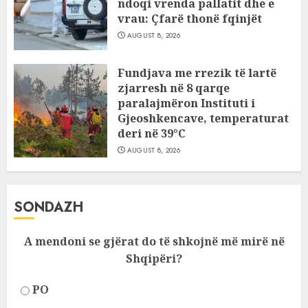
ndoqi vrenda pallatit dhe e
vrau: Çfarë thonë fqinjët
AUGUST 8, 2026
Fundjava me rrezik të lartë
zjarresh në 8 qarqe
paralajmëron Instituti i
Gjeoshkencave, temperaturat
deri në 39°C
AUGUST 8, 2026
SONDAZH
A mendoni se gjërat do të shkojnë më mirë në
Shqipëri?
PO