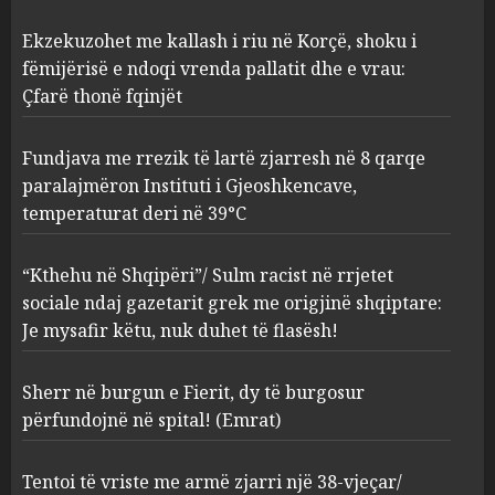
“Kthehu në Shqipëri”/ Sulm
Ekzekuzohet me kallash i riu në Korçë, shoku i
racist në rrjetet sociale ndaj
gazetarit grek me origjinë
fëmijërisë e ndoqi vrenda pallatit dhe e vrau:
shqiptare: Je mysafir këtu,
Çfarë thonë fqinjët
nuk duhet të flasësh!
3
AUGUST 8, 2026
Fundjava me rrezik të lartë zjarresh në 8 qarqe
paralajmëron Instituti i Gjeoshkencave,
Sherr në burgun e Fierit, dy të
temperaturat deri në 39°C
burgosur përfundojnë në
spital! (Emrat)
“Kthehu në Shqipëri”/ Sulm racist në rrjetet
AUGUST 8, 2026
4
sociale ndaj gazetarit grek me origjinë shqiptare:
Je mysafir këtu, nuk duhet të flasësh!
Tentoi të vriste me armë
zjarri një 38-vjeçar/ Kapet në
Sherr në burgun e Fierit, dy të burgosur
flagrancë autori i dyshuar në
përfundojnë në spital! (Emrat)
Kavajë! (Emrat)
5
AUGUST 8, 2026
Tentoi të vriste me armë zjarri një 38-vjeçar/