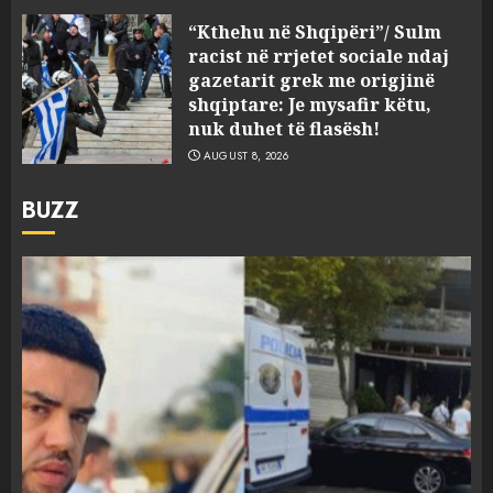
“Kthehu në Shqipëri”/ Sulm
racist në rrjetet sociale ndaj
gazetarit grek me origjinë
shqiptare: Je mysafir këtu,
nuk duhet të flasësh!
AUGUST 8, 2026
BUZZ