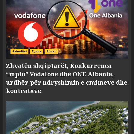
Aktualitet
E jona
Slider
Zhvatën shqiptarët, Konkurrenca
“mpin” Vodafone dhe ONE Albania,
urdhër për ndryshimin e çmimeve dhe
kontratave