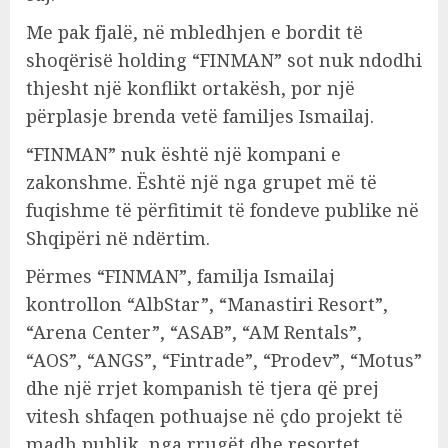
Me pak fjalë, në mbledhjen e bordit tё
shoqёrisё holding “FINMAN” sot nuk ndodhi
thjesht një konflikt ortakësh, por një
përplasje brenda vetë familjes Ismailaj.
“FINMAN” nuk është një kompani e
zakonshme. Është një nga grupet më të
fuqishme të përfitimit të fondeve publike në
Shqipëri nё ndёrtim.
Përmes “FINMAN”, familja Ismailaj
kontrollon “AlbStar”, “Manastiri Resort”,
“Arena Center”, “ASAB”, “AM Rentals”,
“AOS”, “ANGS”, “Fintrade”, “Prodev”, “Motus”
dhe një rrjet kompanish të tjera që prej
vitesh shfaqen pothuajse në çdo projekt të
madh publik, nga rrugët dhe resortet