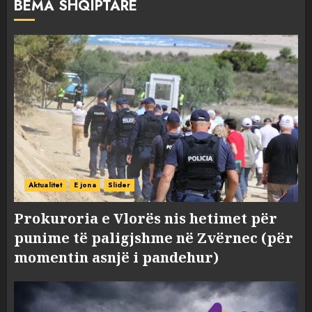
BËMA SHQIPTARE
Aktualitet
E jona
Slider
Prokuroria e Vlorës nis hetimet për
punime të paligjshme në Zvërnec (për
momentin asnjë i pandehur)