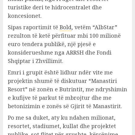
turistike deri te hidrocentralet dhe
koncesionet.
Sipas raportimit tё
Bold
, vetëm “AlbStar”
rezulton të ketë përfituar mbi 100 milionë
euro tendera publikë, një pjesë e
konsiderueshme nga ARRSH dhe Fondi
Shqiptar i Zhvillimit.
Emri i grupit është lidhur ndër vite me
projektin shumë të diskutuar “Manastiri
Resort” në zonën e Butrintit, me ndryshimin
e kufijve të parkut të mbrojtur dhe me
betonizimin e zonës së Gjirit të Manastirit.
Po me sa duket, aty ku ndahen milionat,
resortet, stadiumet, kullat dhe projektet
publike, sot flitet për grushte, kërcënime