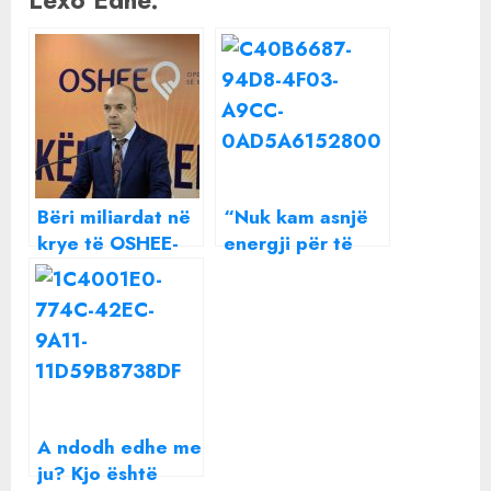
Lexo Edhe:
Bëri miliardat në
“Nuk kam asnjë
krye të OSHEE-
energji për të
së, Belinda
urryer një shpirt”
Balluku “ha”
Beatrix ndan një
Ardian Çelën:
mesazh të
Merr fund
rëndësishëm me
perandoria e tij
të gjithë
pas 9 vitesh
A ndodh edhe me
ju? Kjo është