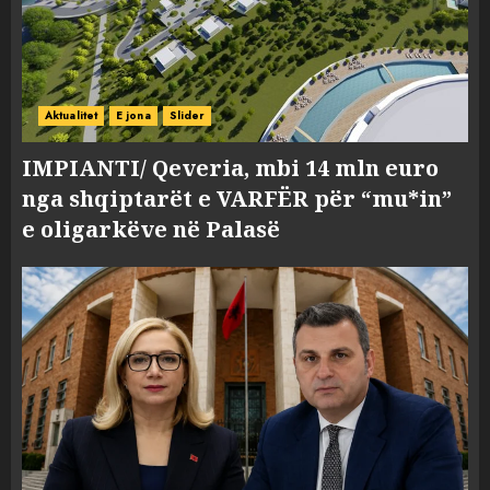
Aktualitet
E jona
Slider
IMPIANTI/ Qeveria, mbi 14 mln euro
nga shqiptarët e VARFËR për “mu*in”
e oligarkëve në Palasë