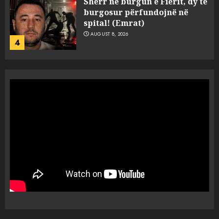
zjarri një 38-vjeçar/ Kapet në
flagrancë autori i dyshuar në
Kavajë! (Emrat)
5
AUGUST 8, 2026
Ekzekuzohet me kallash i riu
në Korçë, shoku i fëmijërisë e
ndoqi vrenda pallatit dhe e
vrau: Çfarë thonë fqinjët
1
AUGUST 8, 2026
Fundjava me rrezik të lartë
zjarresh në 8 qarqe
paralajmëron Instituti i
Gjeoshkencave, temperaturat
deri në 39°C
2
AUGUST 8, 2026