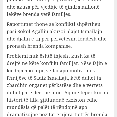
dhe akuza për vjedhje të qindra milionë
lekëve brenda vetë familjes.
Raportimet thonë se konflikti shpërtheu
pasi Sokol Agalliu akuzoi Idajet Ismailajn
dhe djalin e tij për përvetësim fondesh dhe
pronash brenda kompanisë.
Problemi nuk është thjesht kush ka të
drejtë në këtë konflikt familjar. Nëse fajin e
ka daja apo nipi, vëllai apo motra mes
fëmijëve të Sadik Ismailajt, këtë duhet ta
zbardhin organet përkatëse dhe e vërteta
duhet parë deri në fund. Aq më tepër kur në
histori të tilla gjithmonë ekziston edhe
mundësia që palët të rëndojnë apo
dramatizojnë pozitat e njëra-tjetrës brenda