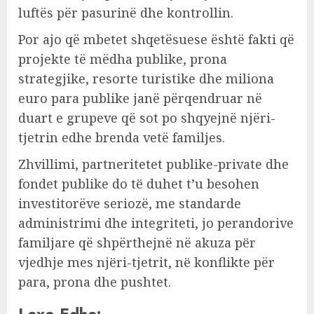
luftës për pasurinë dhe kontrollin.
Por ajo që mbetet shqetësuese është fakti që
projekte të mëdha publike, prona
strategjike, resorte turistike dhe miliona
euro para publike janë përqendruar në
duart e grupeve që sot po shqyejnë njëri-
tjetrin edhe brenda vetë familjes.
Zhvillimi, partneritetet publike-private dhe
fondet publike do tё duhet t’u besohen
investitorëve seriozë, me standarde
administrimi dhe integriteti, jo perandorive
familjare që shpërthejnë në akuza pёr
vjedhje mes njёri-tjetrit, nё konflikte për
para, prona dhe pushtet.