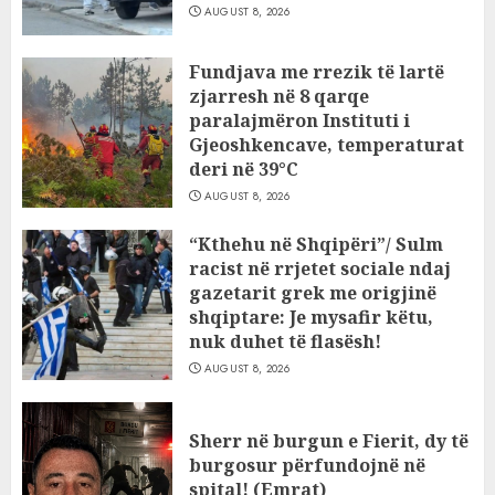
AUGUST 8, 2026
Fundjava me rrezik të lartë
zjarresh në 8 qarqe
paralajmëron Instituti i
Gjeoshkencave, temperaturat
deri në 39°C
AUGUST 8, 2026
“Kthehu në Shqipëri”/ Sulm
racist në rrjetet sociale ndaj
gazetarit grek me origjinë
shqiptare: Je mysafir këtu,
nuk duhet të flasësh!
AUGUST 8, 2026
Sherr në burgun e Fierit, dy të
burgosur përfundojnë në
spital! (Emrat)