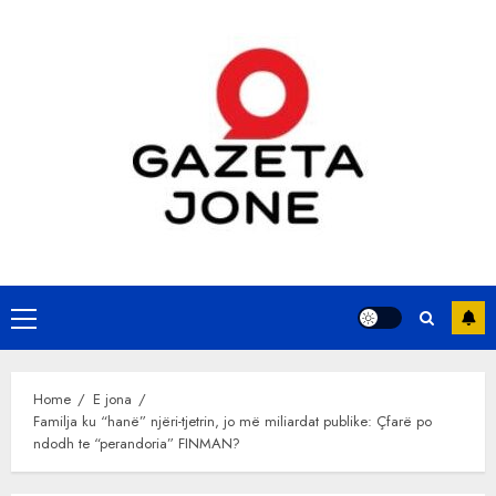
Skip
to
content
Primary
Menu
Home
E jona
Familja ku “hanё” njëri-tjetrin, jo mё miliardat publike: Çfarë po
ndodh te “perandoria” FINMAN?