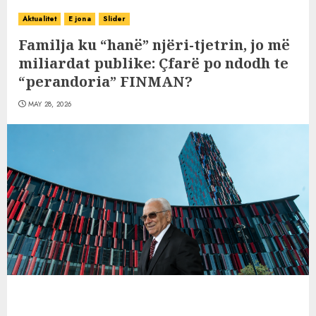
Aktualitet
E jona
Slider
Familja ku “hanё” njëri-tjetrin, jo mё
miliardat publike: Çfarë po ndodh te
“perandoria” FINMAN?
MAY 28, 2026