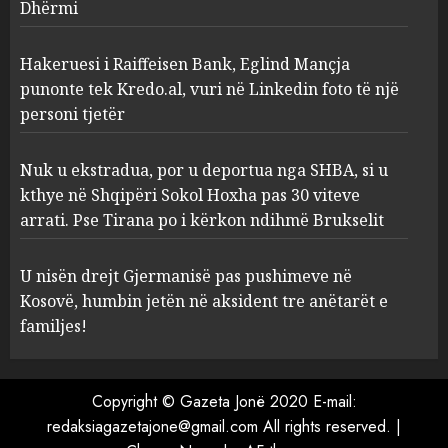
Dhërmi
Nuk u ekstradua, por u
deportua nga SHBA, si u kthye
në Shqipëri Sokol Hoxha pas
Hakeruesi i Raiffeisen Bank, Eglind Mançja
30 viteve arrati. Pse Tirana po
punonte tek Kredo.al, vuri në Linkedin foto të një
i kërkon ndihmë Brukselit
4
personi tjetër
AUGUST 7, 2026
U nisën drejt Gjermanisë pas
Nuk u ekstradua, por u deportua nga SHBA, si u
pushimeve në Kosovë, humbin
kthye në Shqipëri Sokol Hoxha pas 30 viteve
jetën në aksident tre anëtarët
arrati. Pse Tirana po i kërkon ndihmë Brukselit
e familjes!
5
AUGUST 7, 2026
U nisën drejt Gjermanisë pas pushimeve në
Kosovë, humbin jetën në aksident tre anëtarët e
familjes!
Copyright © Gazeta Jonë 2020 E-mail:
redaksiagazetajone@gmail.com All rights reserved.
|