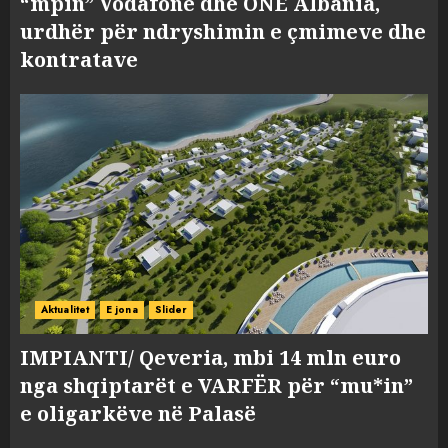
“mpin” Vodafone dhe ONE Albania,
urdhër për ndryshimin e çmimeve dhe
kontratave
Aktualitet
E jona
Slider
IMPIANTI/ Qeveria, mbi 14 mln euro
nga shqiptarët e VARFËR për “mu*in”
e oligarkëve në Palasë