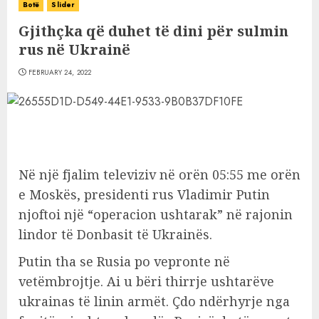
Botë
Slider
Gjithçka që duhet të dini për sulmin
rus në Ukrainë
FEBRUARY 24, 2022
Në një fjalim televiziv në orën 05:55 me orën
e Moskës, presidenti rus Vladimir Putin
njoftoi një “operacion ushtarak” në rajonin
lindor të Donbasit të Ukrainës.
Putin tha se Rusia po vepronte në
vetëmbrojtje. Ai u bëri thirrje ushtarëve
ukrainas të linin armët. Çdo ndërhyrje nga