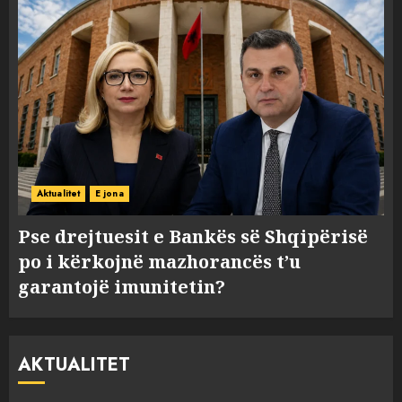
Aktualitet
E jona
Pse drejtuesit e Bankës së Shqipërisë
po i kërkojnë mazhorancës t’u
garantojë imunitetin?
AKTUALITET