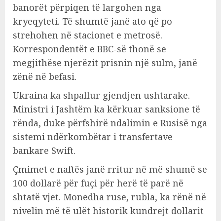
banorët përpiqen të largohen nga
kryeqyteti. Të shumtë janë ato që po
strehohen në stacionet e metrosë.
Korrespondentët e BBC-së thonë se
megjithëse njerëzit prisnin një sulm, janë
zënë në befasi.
Ukraina ka shpallur gjendjen ushtarake.
Ministri i Jashtëm ka kërkuar sanksione të
rënda, duke përfshirë ndalimin e Rusisë nga
sistemi ndërkombëtar i transfertave
bankare Swift.
Çmimet e naftës janë rritur në më shumë se
100 dollarë për fuçi për herë të parë në
shtatë vjet. Monedha ruse, rubla, ka rënë në
nivelin më të ulët historik kundrejt dollarit