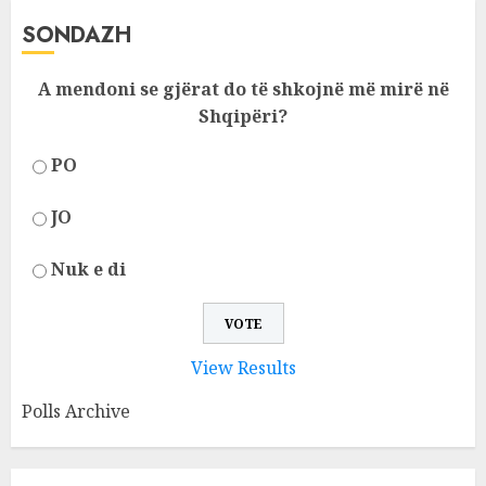
SONDAZH
A mendoni se gjërat do të shkojnë më mirë në
Shqipëri?
PO
JO
Nuk e di
View Results
Polls Archive