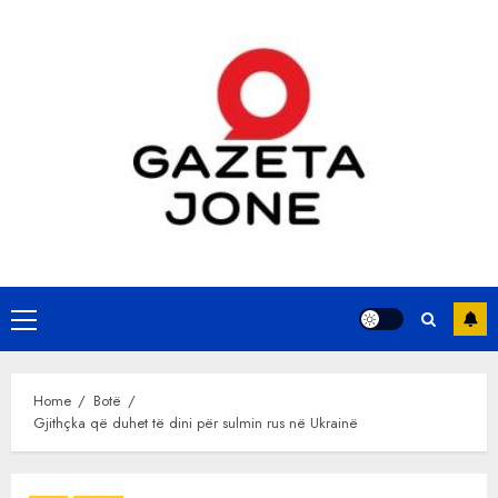
Skip
to
content
Primary
Menu
Home
Botë
Gjithçka që duhet të dini për sulmin rus në Ukrainë