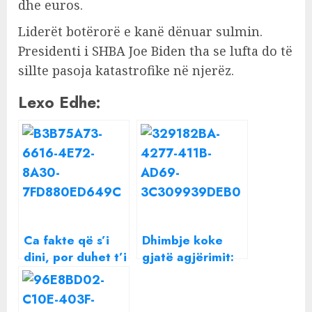
dhe euros.
Liderët botërorë e kanë dënuar sulmin.
Presidenti i SHBA Joe Biden tha se lufta do të
sillte pasoja katastrofike në njerëz.
Lexo Edhe:
Ca fakte që s’i
Dhimbje koke
dini, por duhet t’i
gjatë agjërimit:
dini me patjetër
Ç’duhet të dini
për vaginën