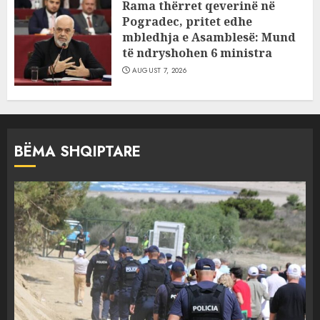
Rama thërret qeverinë në
Pogradec, pritet edhe
mbledhja e Asamblesë: Mund
të ndryshohen 6 ministra
AUGUST 7, 2026
BËMA SHQIPTARE