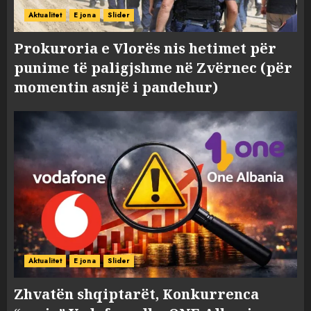
Aktualitet
E jona
Slider
Prokuroria e Vlorës nis hetimet për
punime të paligjshme në Zvërnec (për
momentin asnjë i pandehur)
Aktualitet
E jona
Slider
Zhvatën shqiptarët, Konkurrenca