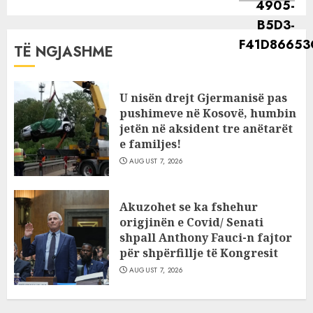
TË NGJASHME
U nisën drejt Gjermanisë pas
pushimeve në Kosovë, humbin
jetën në aksident tre anëtarët
e familjes!
AUGUST 7, 2026
Akuzohet se ka fshehur
origjinën e Covid/ Senati
shpall Anthony Fauci-n fajtor
për shpërfillje të Kongresit
AUGUST 7, 2026