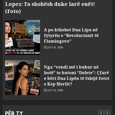
Lopez: Ta shohësh duke larë enët!
(Foto)
Hakeruesi i Raiffeisen Bank,
Eglind Mançja punonte tek
A po kthehet Dua Lipa në
Kredo.al, vuri në Linkedin
fytyrën e “Revolucionit të
foto të një personi tjetër
Flamingove”
3
AUGUST 7, 2026
JULY 16, 2026
Nuk u ekstradua, por u
Nga “vendi më i bukur në
deportua nga SHBA, si u kthye
botë” te butoni “Delete”: Çfarë
në Shqipëri Sokol Hoxha pas
e bëri Dua Lipën të fshijë fotot
30 viteve arrati. Pse Tirana po
e Kep Merlit?
i kërkon ndihmë Brukselit
4
JULY 16, 2026
AUGUST 7, 2026
U nisën drejt Gjermanisë pas
pushimeve në Kosovë, humbin
PËR TY
jetën në aksident tre anëtarët