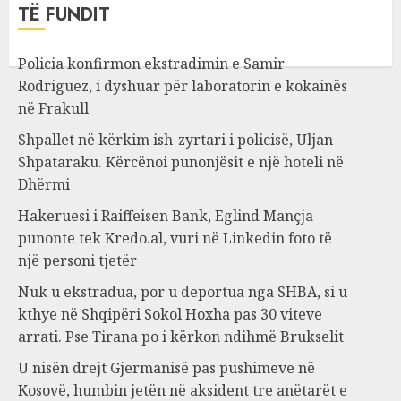
TË FUNDIT
Policia konfirmon ekstradimin e Samir
Rodriguez, i dyshuar për laboratorin e kokainës
në Frakull
Shpallet në kërkim ish-zyrtari i policisë, Uljan
Shpataraku. Kërcënoi punonjësit e një hoteli në
Dhërmi
Hakeruesi i Raiffeisen Bank, Eglind Mançja
punonte tek Kredo.al, vuri në Linkedin foto të
një personi tjetër
Nuk u ekstradua, por u deportua nga SHBA, si u
kthye në Shqipëri Sokol Hoxha pas 30 viteve
arrati. Pse Tirana po i kërkon ndihmë Brukselit
U nisën drejt Gjermanisë pas pushimeve në
Kosovë, humbin jetën në aksident tre anëtarët e