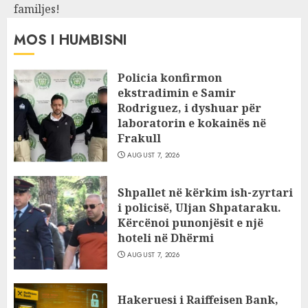
familjes!
MOS I HUMBISNI
Policia konfirmon
ekstradimin e Samir
Rodriguez, i dyshuar për
laboratorin e kokainës në
Frakull
AUGUST 7, 2026
Shpallet në kërkim ish-zyrtari
i policisë, Uljan Shpataraku.
Kërcënoi punonjësit e një
hoteli në Dhërmi
AUGUST 7, 2026
Hakeruesi i Raiffeisen Bank,