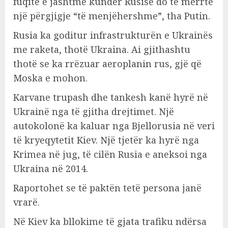
fuqitë e jashtme kundër Rusisë do të merrte
një përgjigje “të menjëhershme”, tha Putin.
Rusia ka goditur infrastrukturën e Ukrainës
me raketa, thotë Ukraina. Ai gjithashtu
thotë se ka rrëzuar aeroplanin rus, gjë që
Moska e mohon.
Karvane trupash dhe tankesh kanë hyrë në
Ukrainë nga të gjitha drejtimet. Një
autokolonë ka kaluar nga Bjellorusia në veri
të kryeqytetit Kiev. Një tjetër ka hyrë nga
Krimea në jug, të cilën Rusia e aneksoi nga
Ukraina në 2014.
Raportohet se të paktën tetë persona janë
vrarë.
Në Kiev ka bllokime të gjata trafiku ndërsa