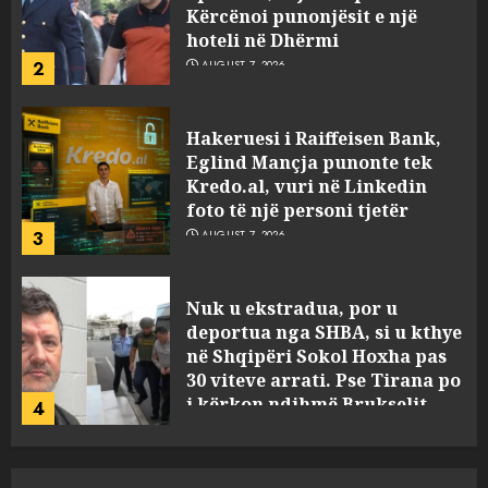
Kredo.al, vuri në Linkedin
foto të një personi tjetër
3
AUGUST 7, 2026
Nuk u ekstradua, por u
deportua nga SHBA, si u kthye
në Shqipëri Sokol Hoxha pas
30 viteve arrati. Pse Tirana po
i kërkon ndihmë Brukselit
4
AUGUST 7, 2026
U nisën drejt Gjermanisë pas
pushimeve në Kosovë, humbin
jetën në aksident tre anëtarët
e familjes!
5
AUGUST 7, 2026
Policia konfirmon