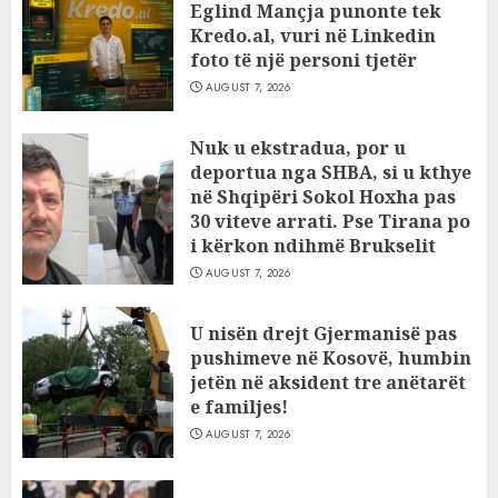
Eglind Mançja punonte tek
Kredo.al, vuri në Linkedin
foto të një personi tjetër
AUGUST 7, 2026
Nuk u ekstradua, por u
deportua nga SHBA, si u kthye
në Shqipëri Sokol Hoxha pas
30 viteve arrati. Pse Tirana po
i kërkon ndihmë Brukselit
AUGUST 7, 2026
U nisën drejt Gjermanisë pas
pushimeve në Kosovë, humbin
jetën në aksident tre anëtarët
e familjes!
AUGUST 7, 2026