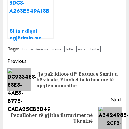
Si ta ndiqni
agjërimin me
ndërprerje?
Tags:
bombardime ne ukraine
lufte
rusia
tanke
Këshillat që
duhet t’i dini
Continue
Previous
Reading
“Je pak idiote ti!” Batuta e Semit u
Pre
bë virale, Einxhel ia kthen me të
pos
njëjtën monedhë
Next
Pezullohen të gjitha fluturimet në
Next
Ukrainë
post: