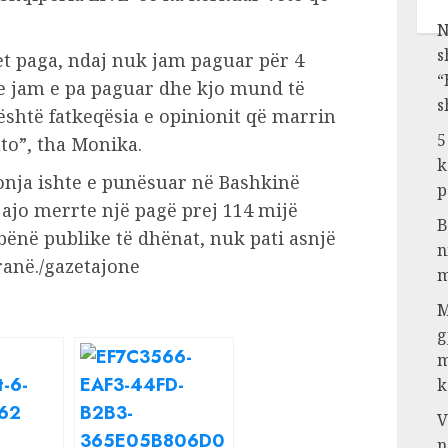
N
s
t paga, ndaj nuk jam paguar për 4
“
e jam e pa paguar dhe kjo mund të
s
është fatkeqësia e opinionit që marrin
5
uto”, tha Monika.
k
onja ishte e punësuar në Bashkinë
p
 ajo merrte një pagë prej 114 mijë
B
bënë publike të dhënat, nuk pati asnjë
n
ranë./gazetajone
m
M
g
m
k
V
n