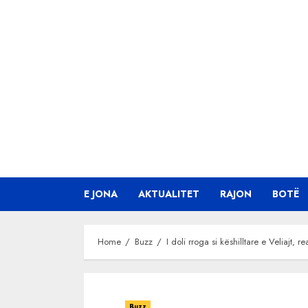
Skip
to
content
E JONA
AKTUALITET
RAJON
BOTË
Home
Buzz
I doli rroga si këshilltare e Veliajt
Buzz