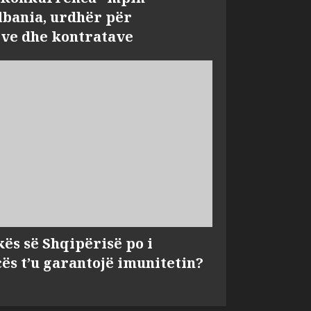
bania, urdhër për
ve dhe kontratave
kës së Shqipërisë po i
s t’u garantojë imunitetin?