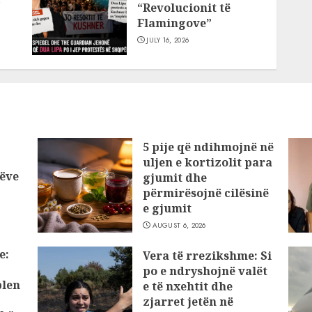
“Revolucionit të
Flamingove”
JULY 16, 2026
5 pije që ndihmojnë në
uljen e kortizolit para
ëve
gjumit dhe
përmirësojnë cilësinë
e gjumit
AUGUST 6, 2026
e:
Vera të rrezikshme: Si
po e ndryshojnë valët
blen
e të nxehtit dhe
zjarret jetën në