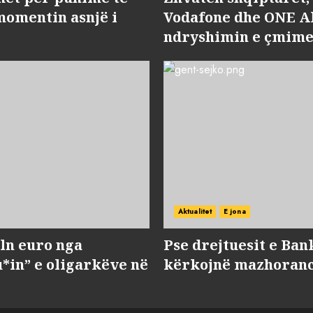
momentin asnjë i
Vodafone dhe ONE Al
ndryshimin e çmime
Aktualitet
E jona
ln euro nga
Pse drejtuesit e Ban
*in” e oligarkëve në
kërkojnë mazhorancë