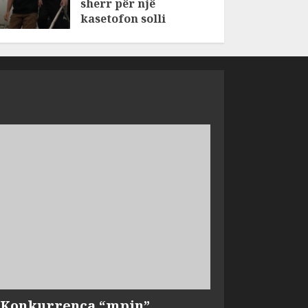
sherr për një
kasetofon solli
vrasjen e dy
vëllezërve në Patos
AUGUST 6, 2026
, Konkurrenca “mpin”