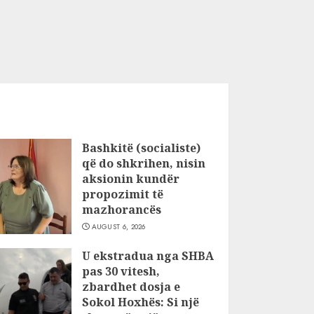
Bashkitë (socialiste)
që do shkrihen, nisin
aksionin kundër
propozimit të
mazhorancës
AUGUST 6, 2026
U ekstradua nga SHBA
pas 30 vitesh,
zbardhet dosja e
Sokol Hoxhës: Si një