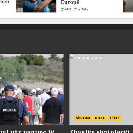
dhën
Europë
AUGUST 6, 2026
Aktualitet
E jona
Slider
met për punime të
Zhvatën shqiptarët