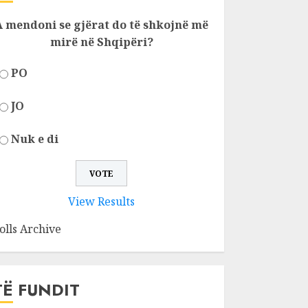
A mendoni se gjërat do të shkojnë më
mirë në Shqipëri?
PO
JO
Nuk e di
View Results
olls Archive
TË FUNDIT