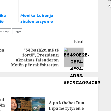
z
ika
Monika Lubonja
Më
zbulon arsyen e
i pse
prishjes së
lubonja
paga
se të
miqësisë së
Sabianit me Ilirin:
Next
ë
U habit, më tha
on
“Së bashku më të
ku e more vesh
fortë”, Presidenti
Previous
Next
ukrainas falenderon
post:
post:
Metën për mbështetjen
ni
A po kthehet Dua
bën
Lipa në fytyrën e
r