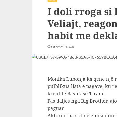
I doli rroga si
Veliajt, reago
habit me dekla
FEBRUARY 16, 2022
Monika Lubonja ka qenë një n
pulblikua lista e pagave, ku r
kreut të Bashkisë Tiranë.
Pas daljes nga Big Brother, aj
paguar.
Aktorja tha sot në emisionin 