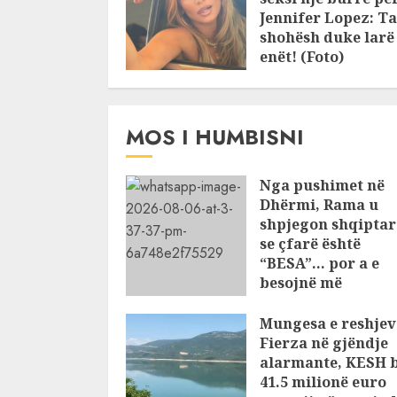
Jennifer Lopez: Ta
shohësh duke larë
enët! (Foto)
JULY 25, 2026
MOS I HUMBISNI
Nga pushimet në
Dhërmi, Rama u
shpjegon shqiptar
se çfarë është
“BESA”… por a e
besojnë më
shqiptarët?
Mungesa e reshjev
AUGUST 6, 2026
Fierza në gjëndje
alarmante, KESH 
41.5 milionë euro