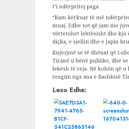
t’i ndërpritej paga.
“Kam kërkuar të më ndërprite
muaj. Edhe sot që jam me juv
vërtetohet lehtësisht dhe kjo 
diçka, e sjellin dhe e japin br
Kujtojmë se të dhënat që Lub
Tiranë u bënë publike, dhe se
lekësh të reja. Në kohën që u 
reagim nga ana e Bashkisë Ti
Lexo Edhe: