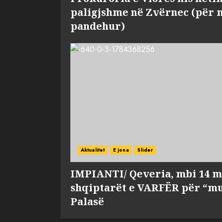
paligjshme në Zvërnec (për 
pandehur)
Aktualitet
E jona
Slider
IMPIANTI/ Qeveria, mbi 14 m
shqiptarët e VARFËR për “mu
Palasë