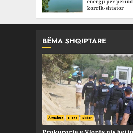
energji për periu
korrik-shtator
AUGUST 6, 2026
BËMA SHQIPTARE
Aktualitet
E jona
Slider
Prokuroria e Vlorës nis heti