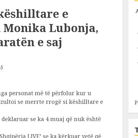
 këshilltare e
n Monika Lubonja,
ratën e saj
ga personat më të përfolur kur u
ezultoi se merrte rrogë si këshilltare e
P
o deklaruar se ka 4 muaj që nuk është
‘Shqipëria LIVE’ se ka kërkuar vetë që