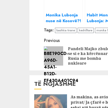
Monika Lubonja
Habit Mon
nuse në Kosovë?!
Lubonja: 
Einxhel Shkira
thotë mam
Tags:
bashkia tirane
keshilltare
monika 
bën deklaratën e
vjen vonë 
papritur, reagon
shohin
Continue
Previous
aktorja
komshinjt
Reading
Pandeli Majko zbul
se si e ka kërcënuar
Rusia me bomba
nukleare
TË NGJASHME
As makina, as avio
privat/ Ja çfarë e 
seksi një burrë pë