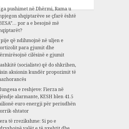
ga pushimet në Dhërmi, Rama u
hpjegon shqiptarëve se çfarë është
BESA”… por a e besojnë më
hqiptarët?
 pije që ndihmojnë në uljen e
ortizolit para gjumit dhe
ërmirësojnë cilësinë e gjumit
ashkitë (socialiste) që do shkrihen,
isin aksionin kundër propozimit të
azhorancës
ungesa e reshjeve: Fierza në
jëndje alarmante, KESH blen 41.5
ilionë euro energji për periudhën
orrik-shtator
era të rrezikshme: Si po e
dryshojnë valët e të nxehtit dhe