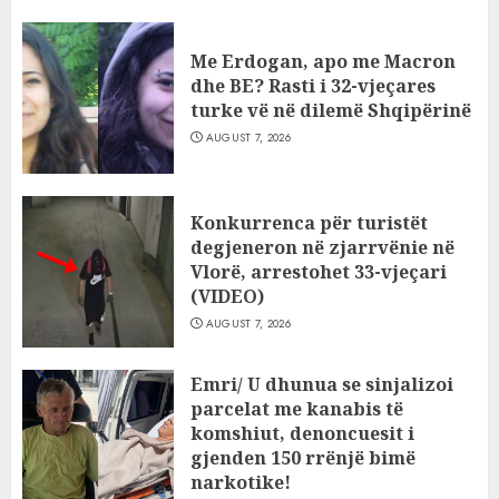
AUGUST 7, 2026
Me Erdogan, apo me Macron
dhe BE? Rasti i 32-vjeçares
turke vë në dilemë Shqipërinë
AUGUST 7, 2026
Konkurrenca për turistët
degjeneron në zjarrvënie në
Vlorë, arrestohet 33-vjeçari
(VIDEO)
AUGUST 7, 2026
Emri/ U dhunua se sinjalizoi
parcelat me kanabis të
komshiut, denoncuesit i
gjenden 150 rrënjë bimë
narkotike!