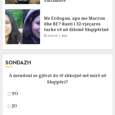
viktimave
AUGUST 7, 2026
Me Erdogan, apo me Macron
dhe BE? Rasti i 32-vjeçares
turke vë në dilemë Shqipërinë
AUGUST 7, 2026
SONDAZH
A mendoni se gjërat do të shkojnë më mirë në
Shqipëri?
PO
JO