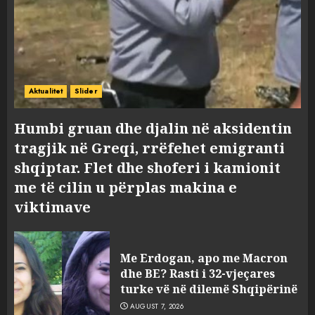
Aktualitet
Slider
Humbi gruan dhe djalin në aksidentin
tragjik në Greqi, rrëfehet emigranti
shqiptar. Flet dhe shoferi i kamionit
me të cilin u përplas makina e
viktimave
Me Erdogan, apo me Macron
dhe BE? Rasti i 32-vjeçares
turke vë në dilemë Shqipërinë
AUGUST 7, 2026