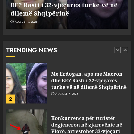
BE? Rasti i 32-vjeçares turke vë në
të cilin u përplas makina e
1
viktimave
dilemë Shqipërinë
AUGUST 7, 2026
AUGUST 7, 2026
Me Erdogan, apo me Macron
dhe BE? Rasti i 32-vjeçares
turke vë në dilemë Shqipërinë
AUGUST 7, 2026
TRENDING NEWS
2
Konkurrenca për turistët
degjeneron në zjarrvënie në
Vlorë, arrestohet 33-vjeçari
(VIDEO)
3
AUGUST 7, 2026
Emri/ U dhunua se sinjalizoi
parcelat me kanabis të
komshiut, denoncuesit i