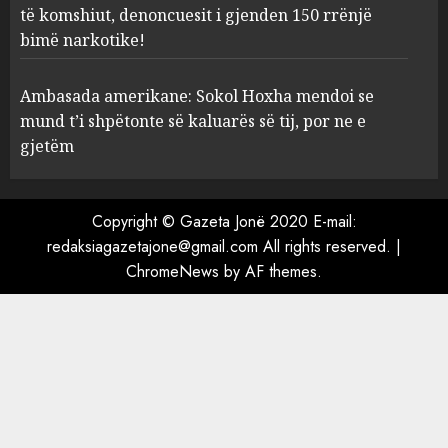
Hoxha mendoi se mund t’i
të komshiut, denoncuesit i gjenden 150 rrënjë
shpëtonte së kaluarës së tij,
bimë narkotike!
por ne e gjetëm
5
AUGUST 7, 2026
Ambasada amerikane: Sokol Hoxha mendoi se
mund t’i shpëtonte së kaluarës së tij, por ne e
gjetëm
Copyright © Gazeta Jonë 2020 E-mail:
redaksiagazetajone@gmail.com All rights reserved.
|
ChromeNews
by AF themes.