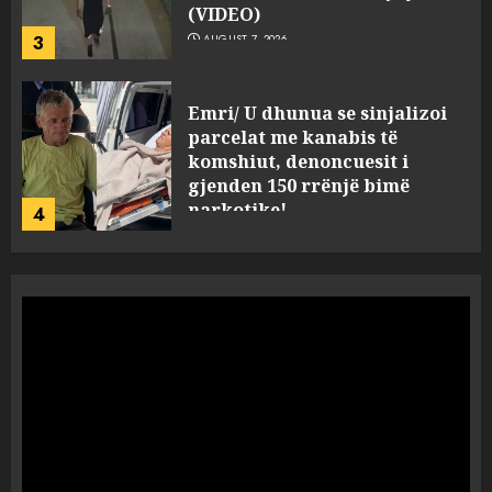
gjenden 150 rrënjë bimë
narkotike!
4
AUGUST 7, 2026
Ambasada amerikane: Sokol
Hoxha mendoi se mund t’i
shpëtonte së kaluarës së tij,
por ne e gjetëm
5
AUGUST 7, 2026
Humbi gruan dhe djalin në
aksidentin tragjik në Greqi,
rrëfehet emigranti shqiptar.
Flet dhe shoferi i kamionit me
të cilin u përplas makina e
1
viktimave
AUGUST 7, 2026
Me Erdogan, apo me Macron
dhe BE? Rasti i 32-vjeçares