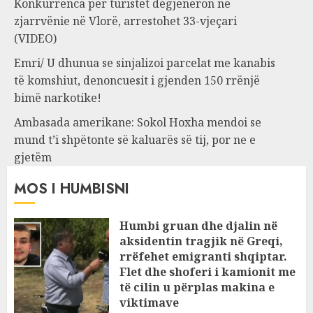
Konkurrenca për turistët degjeneron në
zjarrvënie në Vlorë, arrestohet 33-vjeçari
(VIDEO)
Emri/ U dhunua se sinjalizoi parcelat me kanabis
të komshiut, denoncuesit i gjenden 150 rrënjë
bimë narkotike!
Ambasada amerikane: Sokol Hoxha mendoi se
mund t’i shpëtonte së kaluarës së tij, por ne e
gjetëm
MOS I HUMBISNI
Humbi gruan dhe djalin në
aksidentin tragjik në Greqi,
rrëfehet emigranti shqiptar.
Flet dhe shoferi i kamionit me
të cilin u përplas makina e
viktimave