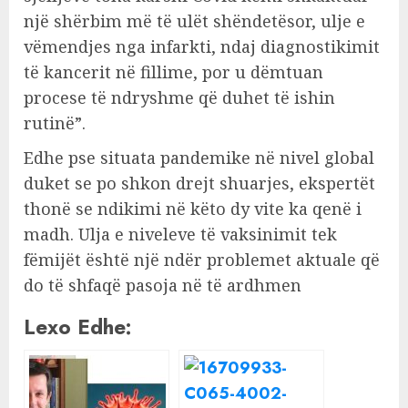
një shërbim më të ulët shëndetësor, ulje e
vëmendjes nga infarkti, ndaj diagnostikimit
të kancerit në fillime, por u dëmtuan
procese të ndryshme që duhet të ishin
rutinë”.
Edhe pse situata pandemike në nivel global
duket se po shkon drejt shuarjes, ekspertët
thonë se ndikimi në këto dy vite ka qenë i
madh. Ulja e niveleve të vaksinimit tek
fëmijët është një ndër problemet aktuale që
do të shfaqë pasoja në të ardhmen
Lexo Edhe: