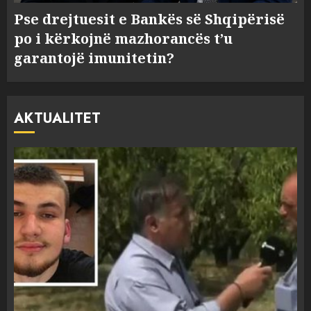
Pse drejtuesit e Bankës së Shqipërisë
po i kërkojnë mazhorancës t’u
garantojë imunitetin?
AKTUALITET