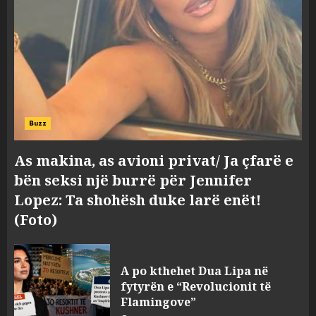
Buzz
As makina, as avioni privat/ Ja çfarë e
bën seksi një burrë për Jennifer
Lopez: Ta shohësh duke larë enët!
(Foto)
Konkurrenca për turistët
degjeneron në zjarrvënie në
A po kthehet Dua Lipa në
Vlorë, arrestohet 33-vjeçari
fytyrën e “Revolucionit të
(VIDEO)
Flamingove”
3
AUGUST 7, 2026