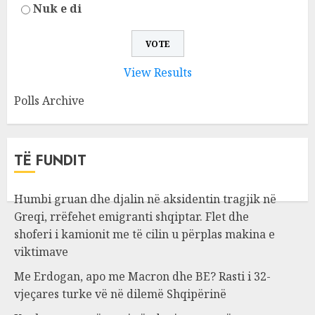
Nuk e di
View Results
Polls Archive
TË FUNDIT
Humbi gruan dhe djalin në aksidentin tragjik në
Greqi, rrëfehet emigranti shqiptar. Flet dhe
shoferi i kamionit me të cilin u përplas makina e
viktimave
Me Erdogan, apo me Macron dhe BE? Rasti i 32-
vjeçares turke vë në dilemë Shqipërinë