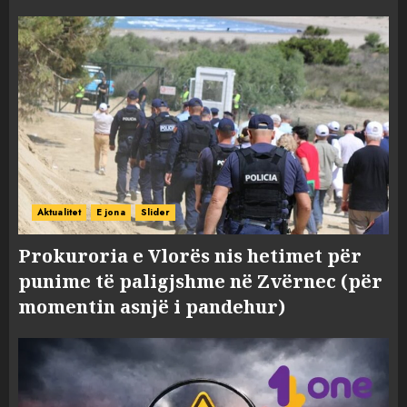
Aktualitet
E jona
Slider
Prokuroria e Vlorës nis hetimet për
punime të paligjshme në Zvërnec (për
momentin asnjë i pandehur)