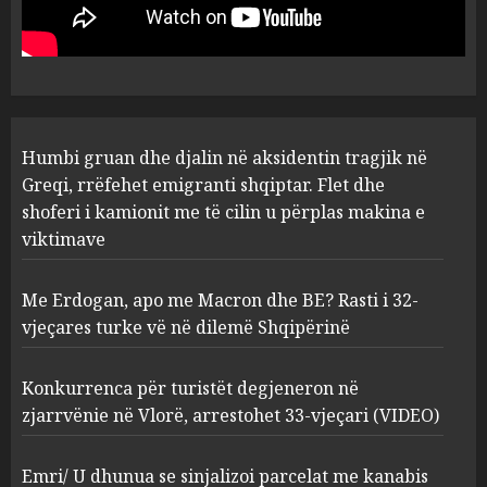
turke vë në dilemë Shqipërinë
AUGUST 7, 2026
2
Konkurrenca për turistët
Humbi gruan dhe djalin në aksidentin tragjik në
degjeneron në zjarrvënie në
Vlorë, arrestohet 33-vjeçari
Greqi, rrëfehet emigranti shqiptar. Flet dhe
(VIDEO)
shoferi i kamionit me të cilin u përplas makina e
3
AUGUST 7, 2026
viktimave
Me Erdogan, apo me Macron dhe BE? Rasti i 32-
Emri/ U dhunua se sinjalizoi
vjeçares turke vë në dilemë Shqipërinë
parcelat me kanabis të
komshiut, denoncuesit i
gjenden 150 rrënjë bimë
Konkurrenca për turistët degjeneron në
narkotike!
4
zjarrvënie në Vlorë, arrestohet 33-vjeçari (VIDEO)
AUGUST 7, 2026
Ambasada amerikane: Sokol
Emri/ U dhunua se sinjalizoi parcelat me kanabis