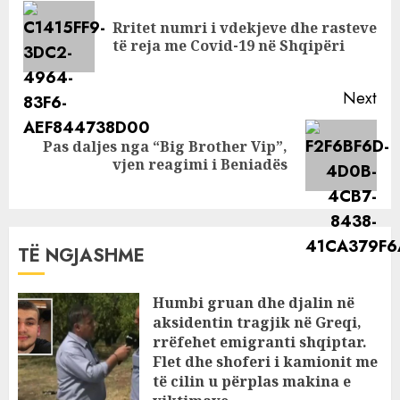
Reading
Rritet numri i vdekjeve dhe rasteve
Pre
të reja me Covid-19 në Shqipëri
pos
Next
Pas daljes nga “Big Brother Vip”,
Next
vjen reagimi i Beniadës
post:
TË NGJASHME
Humbi gruan dhe djalin në
aksidentin tragjik në Greqi,
rrëfehet emigranti shqiptar.
Flet dhe shoferi i kamionit me
të cilin u përplas makina e