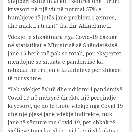
Shqipëri është infarkti i zemrës dhe i trurit
kryesori në një vit në normal 57% e
humbjeve të jetës janë problem i zemrës,
dhe infakti i trurit” tha Ilir Alimehmeti.
Vdekjet e shkaktuara nga Covid-19 bazuar
në statistikat e Ministrisë së Shëndetësisë
janë 15 herë më pak se totali, por ekspertët
mendojnë se situata e pandemisë ka
ndikuar në rritjen e fataliteteve për shkaqe
të ndryshme.
“Tek vdekjet është dhe ndikimi i pandemisë
Covid 19 në mënyrë direkte një përqindje
kryesore, që do të thotë vdekje nga Covid 19
dhe një pjesë janë vdekje indirekte, nuk
janë të sëmurë me Covid 19, për shkak të
sjelljeve tona karshi Covid kemi shkaktuar