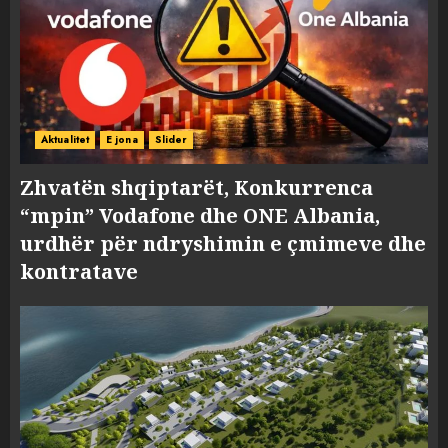
Aktualitet
E jona
Slider
Zhvatën shqiptarët, Konkurrenca
“mpin” Vodafone dhe ONE Albania,
urdhër për ndryshimin e çmimeve dhe
kontratave