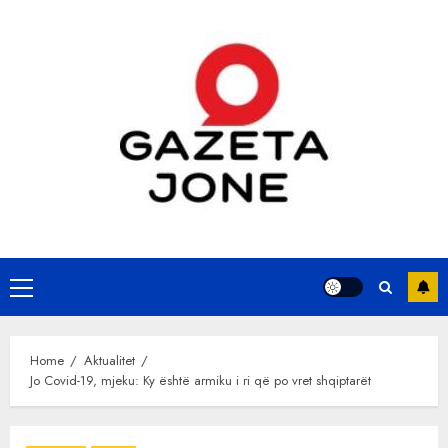
Skip
to
content
Primary
Menu
Home
Aktualitet
Jo Covid-19, mjeku: Ky është armiku i ri që po vret shqiptarët