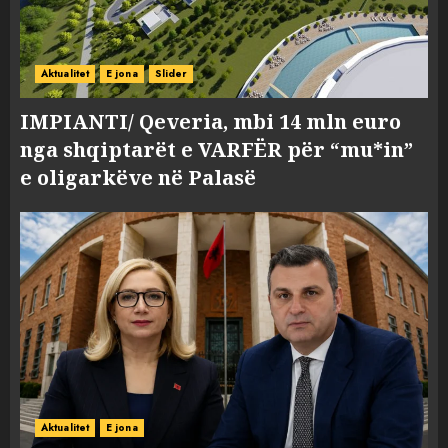
Aktualitet
E jona
Slider
IMPIANTI/ Qeveria, mbi 14 mln euro
nga shqiptarët e VARFËR për “mu*in”
e oligarkëve në Palasë
Aktualitet
E jona