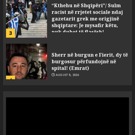
“Kthehu në Shqipëri”/ Sulm
racist në rrjetet sociale ndaj
gazetarit grek me origjinë
shqiptare: Je mysafir këtu,
nuk duhet të flasësh!
3
AUGUST 8, 2026
Sherr në burgun e Fierit, dy të
burgosur përfundojnë në
spital! (Emrat)
AUGUST 8, 2026
4
Tentoi të vriste me armë
zjarri një 38-vjeçar/ Kapet në
flagrancë autori i dyshuar në
Kavajë! (Emrat)
5
AUGUST 8, 2026