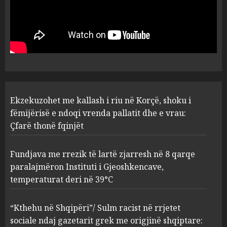
Ekzekuzohet me kallash i riu
në Korçë, shoku i fëmijërisë e
ndoqi vrenda pallatit dhe e
vrau: Çfarë thonë fqinjët
1
AUGUST 8, 2026
Fundjava me rrezik të lartë
Ekzekuzohet me kallash i riu në Korçë, shoku i
zjarresh në 8 qarqe
paralajmëron Instituti i
fëmijërisë e ndoqi vrenda pallatit dhe e vrau:
Gjeoshkencave, temperaturat
Çfarë thonë fqinjët
deri në 39°C
2
AUGUST 8, 2026
Fundjava me rrezik të lartë zjarresh në 8 qarqe
paralajmëron Instituti i Gjeoshkencave,
“Kthehu në Shqipëri”/ Sulm
temperaturat deri në 39°C
racist në rrjetet sociale ndaj
gazetarit grek me origjinë
shqiptare: Je mysafir këtu,
“Kthehu në Shqipëri”/ Sulm racist në rrjetet
nuk duhet të flasësh!
3
sociale ndaj gazetarit grek me origjinë shqiptare:
AUGUST 8, 2026