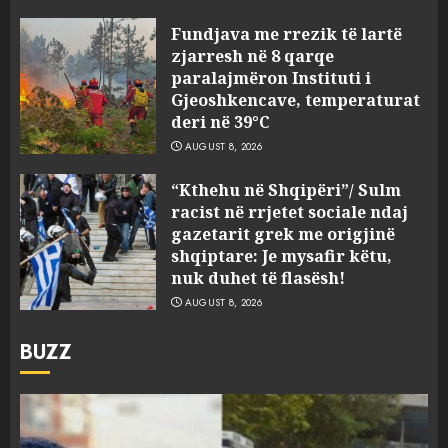
Fundjava me rrezik të lartë
zjarresh në 8 qarqe
paralajmëron Instituti i
Gjeoshkencave, temperaturat
deri në 39°C
AUGUST 8, 2026
“Kthehu në Shqipëri”/ Sulm
racist në rrjetet sociale ndaj
gazetarit grek me origjinë
shqiptare: Je mysafir këtu,
nuk duhet të flasësh!
AUGUST 8, 2026
BUZZ