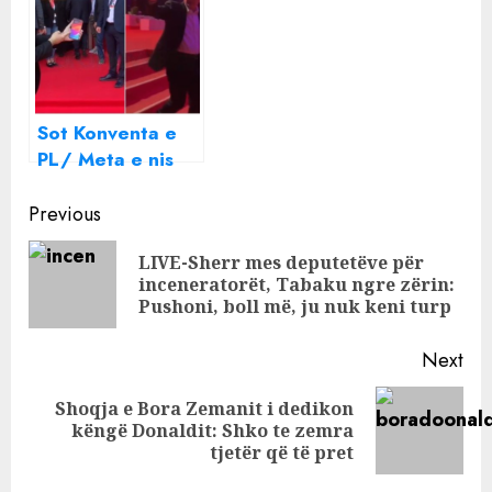
Sot Konventa e
PL/ Meta e nis
me ‘sherr’! Zihet
Continue
me
Previous
bashkëpunëtorin
Reading
LIVE-Sherr mes deputetëve për
dhe gazetarët!
Pre
inceneratorët, Tabaku ngre zërin:
Monika ul ‘armët’
pos
Pushoni, boll më, ju nuk keni turp
Next
Shoqja e Bora Zemanit i dedikon
Next
këngë Donaldit: Shko te zemra
post:
tjetër që të pret