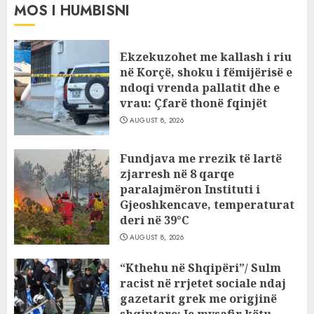
MOS I HUMBISNI
Ekzekuzohet me kallash i riu
në Korçë, shoku i fëmijërisë e
ndoqi vrenda pallatit dhe e
vrau: Çfarë thonë fqinjët
AUGUST 8, 2026
Fundjava me rrezik të lartë
zjarresh në 8 qarqe
paralajmëron Instituti i
Gjeoshkencave, temperaturat
deri në 39°C
AUGUST 8, 2026
“Kthehu në Shqipëri”/ Sulm
racist në rrjetet sociale ndaj
gazetarit grek me origjinë