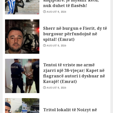
shqiptare: Je mysafir këtu,
nuk duhet të flasësh!
AUGUST 8, 2026
Sherr në burgun e Fierit, dy të
burgosur përfundojnë në
spital! (Emrat)
AUGUST 8, 2026
Tentoi të vriste me armë
zjarri një 38-vjeçar/ Kapet në
flagrancë autori i dyshuar në
Kavajë! (Emrat)
AUGUST 8, 2026
Tritol lokalit të Noizyt në