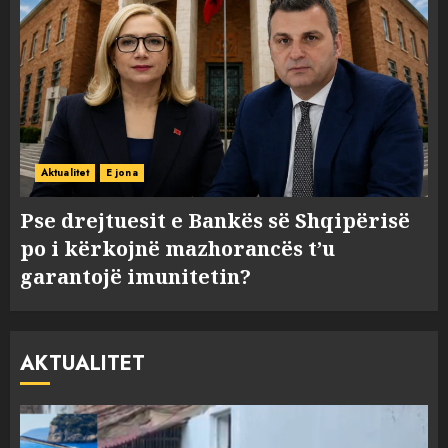
Aktualitet
E jona
Pse drejtuesit e Bankës së Shqipërisë
po i kërkojnë mazhorancës t’u
garantojë imunitetin?
AKTUALITET