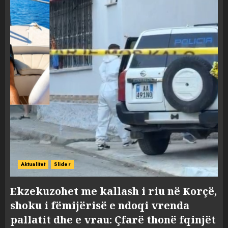
Aktualitet
Slider
Ekzekuzohet me kallash i riu në Korçë,
shoku i fëmijërisë e ndoqi vrenda
pallatit dhe e vrau: Çfarë thonë fqinjët