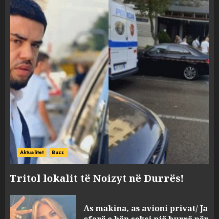
Aktualitet
Buzz
Tritol lokalit të Noizyt në Durrës!
As makina, as avioni privat/ Ja
çfarë e bën seksi një burrë për