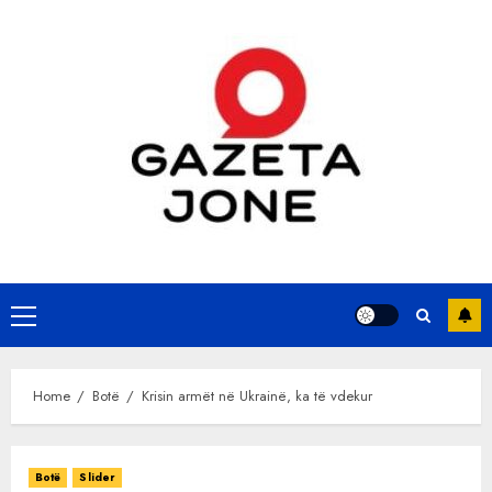
Skip
to
content
Primary
Menu
Home
Botë
Krisin armët në Ukrainë, ka të vdekur
Botë
Slider