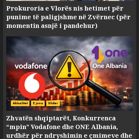
Prokuroria e Vlorës nis hetimet për
punime të paligjshme në Zvërnec (për
momentin asnjë i pandehur)
Aktualitet
E jona
Slider
Zhvatën shqiptarët, Konkurrenca
“mpin” Vodafone dhe ONE Albania,
urdhër për ndryshimin e çmimeve dhe