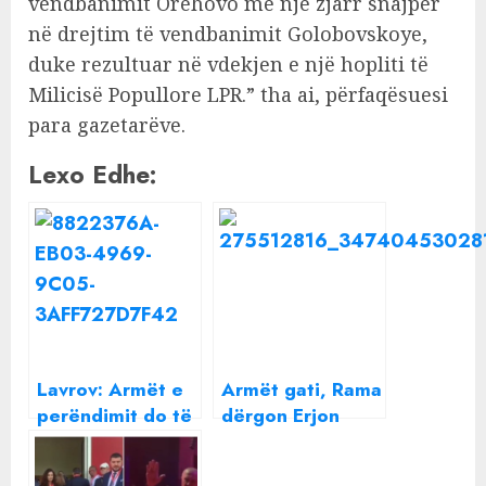
vendbanimit Orehovo me një zjarr snajper
në drejtim të vendbanimit Golobovskoye,
duke rezultuar në vdekjen e një hopliti të
Milicisë Popullore LPR.” tha ai, përfaqësuesi
para gazetarëve.
Lexo Edhe:
Lavrov: Armët e
Armët gati, Rama
perëndimit do të
dërgon Erjon
goditen sa të
Braçes misionin e
hyjnë në Ukrainë
pamundur