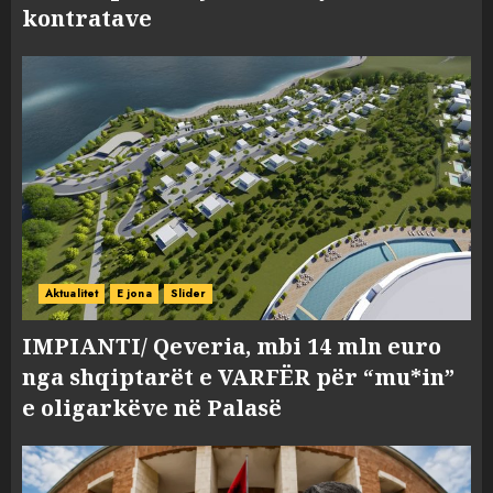
kontratave
Aktualitet
E jona
Slider
IMPIANTI/ Qeveria, mbi 14 mln euro
nga shqiptarët e VARFËR për “mu*in”
e oligarkëve në Palasë