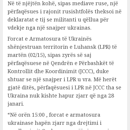
Në të njëjtën kohë, sipas mediave ruse, një
përfaqësues i rajonit rusishtfolës theksoi në
deklaratat e tij se militanti u qëllua për
vdekje nga një snajper ukrainas.
Forcat e Armatosura të Ukrainës
shënjestruan territorin e Luhansk (LPR) të
martën (02/15), sipas zyrës së saj
përfaqësuese në Qendrën e Përbashkët të
Kontrollit dhe Koordinimit (JCCC), duke
shtuar se një snajper i LPR u vra. Më herët
gjatë ditës, përfaqësuesi i LPR në JCCC tha se
Ukraina nuk kishte hapur zjarr që nga 28
janari.
“Në orën 15:00 , forcat e armatosura
ukrainase hapën zjarr nga drejtimi i