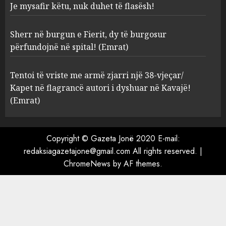
Je mysafir këtu, nuk duhet të flasësh!
Sherr në burgun e Fierit, dy të
Sherr në burgun e Fierit, dy të burgosur
burgosur përfundojnë në
spital! (Emrat)
përfundojnë në spital! (Emrat)
AUGUST 8, 2026
4
Tentoi të vriste me armë zjarri një 38-vjeçar/
Kapet në flagrancë autori i dyshuar në Kavajë!
Tentoi të vriste me armë
(Emrat)
zjarri një 38-vjeçar/ Kapet në
flagrancë autori i dyshuar në
Kavajë! (Emrat)
Copyright © Gazeta Jonë 2020 E-mail:
5
AUGUST 8, 2026
redaksiagazetajone@gmail.com All rights reserved.
|
ChromeNews
by AF themes.