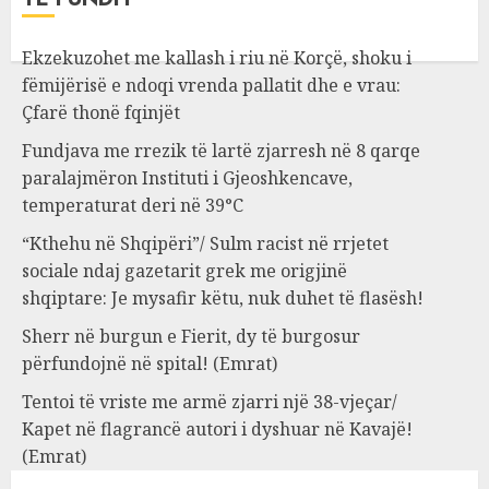
Ekzekuzohet me kallash i riu në Korçë, shoku i
fëmijërisë e ndoqi vrenda pallatit dhe e vrau:
Çfarë thonë fqinjët
Fundjava me rrezik të lartë zjarresh në 8 qarqe
paralajmëron Instituti i Gjeoshkencave,
temperaturat deri në 39°C
“Kthehu në Shqipëri”/ Sulm racist në rrjetet
sociale ndaj gazetarit grek me origjinë
shqiptare: Je mysafir këtu, nuk duhet të flasësh!
Sherr në burgun e Fierit, dy të burgosur
përfundojnë në spital! (Emrat)
Tentoi të vriste me armë zjarri një 38-vjeçar/
Kapet në flagrancë autori i dyshuar në Kavajë!
(Emrat)