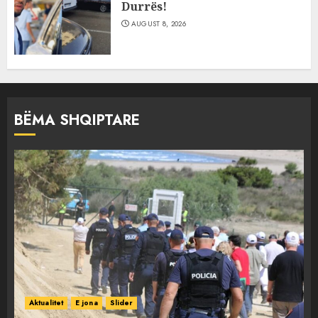
Durrës!
AUGUST 8, 2026
BËMA SHQIPTARE
Aktualitet
E jona
Slider