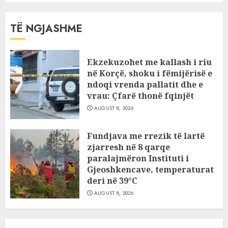
TË NGJASHME
Ekzekuzohet me kallash i riu
në Korçë, shoku i fëmijërisë e
ndoqi vrenda pallatit dhe e
vrau: Çfarë thonë fqinjët
AUGUST 8, 2026
Fundjava me rrezik të lartë
zjarresh në 8 qarqe
paralajmëron Instituti i
Gjeoshkencave, temperaturat
deri në 39°C
AUGUST 8, 2026