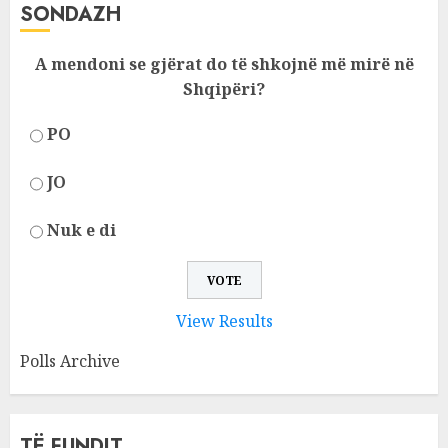
SONDAZH
A mendoni se gjërat do të shkojnë më mirë në
Shqipëri?
PO
JO
Nuk e di
View Results
Polls Archive
TË FUNDIT