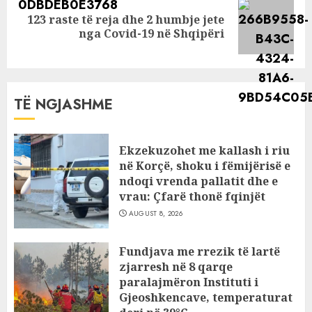
123 raste të reja dhe 2 humbje jete
Next
nga Covid-19 në Shqipëri
post:
TË NGJASHME
Ekzekuzohet me kallash i riu
në Korçë, shoku i fëmijërisë e
ndoqi vrenda pallatit dhe e
vrau: Çfarë thonë fqinjët
AUGUST 8, 2026
Fundjava me rrezik të lartë
zjarresh në 8 qarqe
paralajmëron Instituti i
Gjeoshkencave, temperaturat