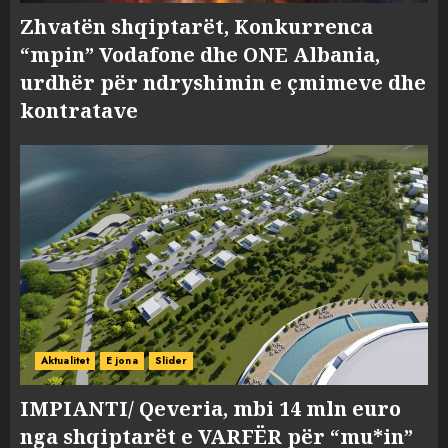
Zhvatën shqiptarët, Konkurrenca
“mpin” Vodafone dhe ONE Albania,
urdhër për ndryshimin e çmimeve dhe
kontratave
Aktualitet
E jona
Slider
IMPIANTI/ Qeveria, mbi 14 mln euro
nga shqiptarët e VARFËR për “mu*in”