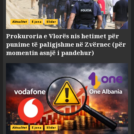
Aktualitet
E jona
Slider
Prokuroria e Vlorës nis hetimet për
punime të paligjshme në Zvërnec (për
momentin asnjë i pandehur)
Aktualitet
E jona
Slider