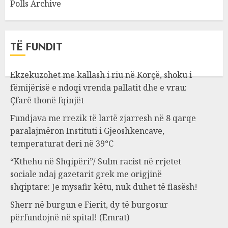
Polls Archive
TË FUNDIT
Ekzekuzohet me kallash i riu në Korçë, shoku i
fëmijërisë e ndoqi vrenda pallatit dhe e vrau:
Çfarë thonë fqinjët
Fundjava me rrezik të lartë zjarresh në 8 qarqe
paralajmëron Instituti i Gjeoshkencave,
temperaturat deri në 39°C
“Kthehu në Shqipëri”/ Sulm racist në rrjetet
sociale ndaj gazetarit grek me origjinë
shqiptare: Je mysafir këtu, nuk duhet të flasësh!
Sherr në burgun e Fierit, dy të burgosur
përfundojnë në spital! (Emrat)