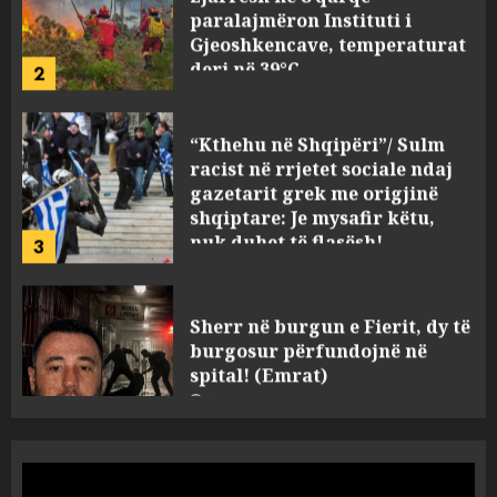
Gjeoshkencave, temperaturat
deri në 39°C
2
AUGUST 8, 2026
“Kthehu në Shqipëri”/ Sulm
racist në rrjetet sociale ndaj
gazetarit grek me origjinë
shqiptare: Je mysafir këtu,
nuk duhet të flasësh!
3
AUGUST 8, 2026
Sherr në burgun e Fierit, dy të
burgosur përfundojnë në
spital! (Emrat)
AUGUST 8, 2026
4
Tentoi të vriste me armë
zjarri një 38-vjeçar/ Kapet në