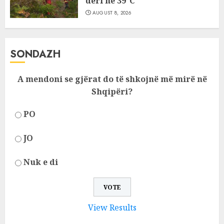
deri në 39°C
AUGUST 8, 2026
SONDAZH
A mendoni se gjërat do të shkojnë më mirë në
Shqipëri?
PO
JO
Nuk e di
View Results