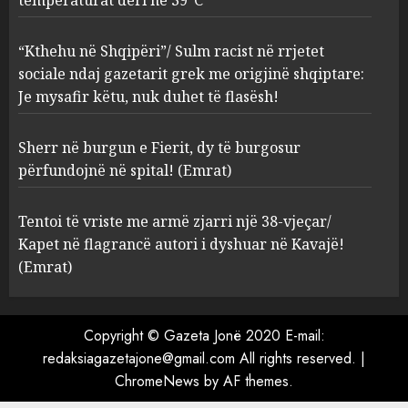
racist në rrjetet sociale ndaj
gazetarit grek me origjinë
shqiptare: Je mysafir këtu,
“Kthehu në Shqipëri”/ Sulm racist në rrjetet
nuk duhet të flasësh!
3
sociale ndaj gazetarit grek me origjinë shqiptare:
AUGUST 8, 2026
Je mysafir këtu, nuk duhet të flasësh!
Sherr në burgun e Fierit, dy të
Sherr në burgun e Fierit, dy të burgosur
burgosur përfundojnë në
spital! (Emrat)
përfundojnë në spital! (Emrat)
AUGUST 8, 2026
4
Tentoi të vriste me armë zjarri një 38-vjeçar/
Kapet në flagrancë autori i dyshuar në Kavajë!
Tentoi të vriste me armë
(Emrat)
zjarri një 38-vjeçar/ Kapet në
flagrancë autori i dyshuar në
Kavajë! (Emrat)
Copyright © Gazeta Jonë 2020 E-mail:
5
AUGUST 8, 2026
redaksiagazetajone@gmail.com All rights reserved.
|
ChromeNews
by AF themes.