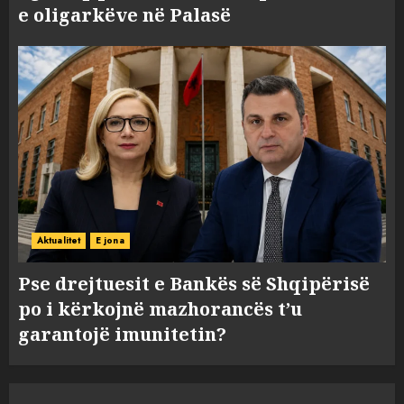
e oligarkëve në Palasë
Aktualitet
E jona
Pse drejtuesit e Bankës së Shqipërisë
po i kërkojnë mazhorancës t’u
garantojë imunitetin?