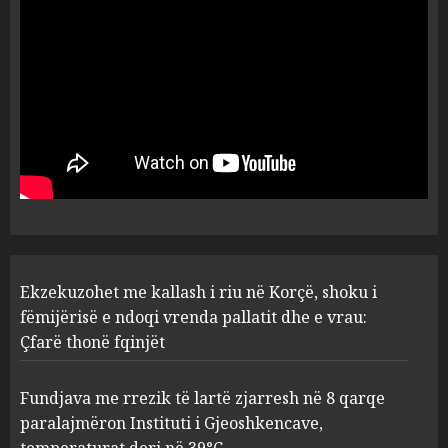
flagrancë autori i dyshuar në
Kavajë! (Emrat)
5
AUGUST 8, 2026
Ekzekuzohet me kallash i riu
në Korçë, shoku i fëmijërisë e
ndoqi vrenda pallatit dhe e
vrau: Çfarë thonë fqinjët
1
AUGUST 8, 2026
Fundjava me rrezik të lartë
Ekzekuzohet me kallash i riu në Korçë, shoku i
zjarresh në 8 qarqe
paralajmëron Instituti i
fëmijërisë e ndoqi vrenda pallatit dhe e vrau:
Gjeoshkencave, temperaturat
Çfarë thonë fqinjët
deri në 39°C
2
AUGUST 8, 2026
Fundjava me rrezik të lartë zjarresh në 8 qarqe
paralajmëron Instituti i Gjeoshkencave,
“Kthehu në Shqipëri”/ Sulm
temperaturat deri në 39°C