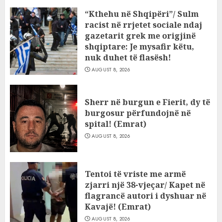
“Kthehu në Shqipëri”/ Sulm
racist në rrjetet sociale ndaj
gazetarit grek me origjinë
shqiptare: Je mysafir këtu,
nuk duhet të flasësh!
AUGUST 8, 2026
Sherr në burgun e Fierit, dy të
burgosur përfundojnë në
spital! (Emrat)
AUGUST 8, 2026
Tentoi të vriste me armë
zjarri një 38-vjeçar/ Kapet në
flagrancë autori i dyshuar në
Kavajë! (Emrat)
AUGUST 8, 2026