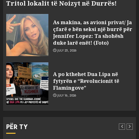
Tritol lokalit të Noizyt në Durrës!
As makina, as avioni privat/ Ja
çfarë e bën seksi një burrë për
Jennifer Lopez: Ta shohësh
duke larë enët! (Foto)
JULY 25, 2026
“Kthehu në Shqipëri”/ Sulm
racist në rrjetet sociale ndaj
A po kthehet Dua Lipa në
gazetarit grek me origjinë
fytyrën e “Revolucionit të
shqiptare: Je mysafir këtu,
Flamingove”
nuk duhet të flasësh!
3
JULY 16, 2026
AUGUST 8, 2026
Sherr në burgun e Fierit, dy të
burgosur përfundojnë në
PËR TY
spital! (Emrat)
AUGUST 8, 2026