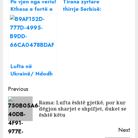
Po vjen nga veriu!
Tirana zyrtare
Kthesa e fortë e
thirrje Serbisë:
motit, qytetet ku
Kosova iku, lëre
do të bjerë shi
ushtrinë dhe ulu
(LIVE-Harta)
në dialog
Lufta në
Ukrainë/ Ndodh
ajo që pritej! Kina
Continue
i del në krah
Previous
Rusisë
Reading
Rama: Lufta është gjetkë, por kur
Pre
dëgjon sharjet e shpifjet, duket se
pos
është këtu
Next