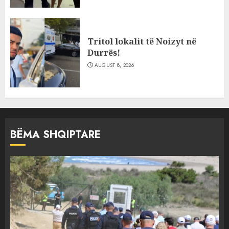
Tritol lokalit të Noizyt në
Durrës!
AUGUST 8, 2026
BËMA SHQIPTARE