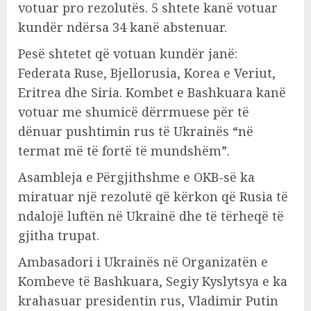
votuar pro rezolutës. 5 shtete kanë votuar
kundër ndërsa 34 kanë abstenuar.
Pesë shtetet që votuan kundër janë:
Federata Ruse, Bjellorusia, Korea e Veriut,
Eritrea dhe Siria. Kombet e Bashkuara kanë
votuar me shumicë dërrmuese për të
dënuar pushtimin rus të Ukrainës “në
termat më të fortë të mundshëm”.
Asambleja e Përgjithshme e OKB-së ka
miratuar një rezolutë që kërkon që Rusia të
ndalojë luftën në Ukrainë dhe të tërheqë të
gjitha trupat.
Ambasadori i Ukrainës në Organizatën e
Kombeve të Bashkuara, Segiy Kyslytsya e ka
krahasuar presidentin rus, Vladimir Putin