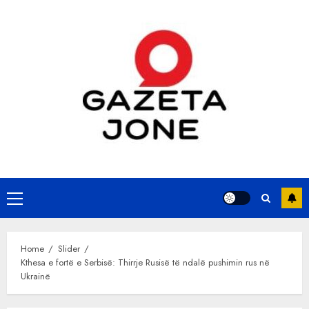
Skip
to
content
Primary
Menu
Home
Slider
Kthesa e fortë e Serbisë: Thirrje Rusisë të ndalë pushimin rus në
Ukrainë