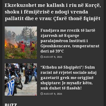
Ekzekuzohet me kallash i riu në Korçë,
shoku i fëmijërisë e ndoqi vrenda
pallatit dhe e vrau: Çfarë thonë fqinjët
Fundjava me rrezik të lartë
zjarresh në 8 qarqe
paralajmëron Instituti i
Gjeoshkencave, temperaturat
deri në 39°C
AUGUST 8, 2026
“Kthehu në Shqipëri”/ Sulm
racist në rrjetet sociale ndaj
gazetarit grek me origjinë
shqiptare: Je mysafir këtu,
nuk duhet të flasësh!
AUGUST 8, 2026
BUZZ