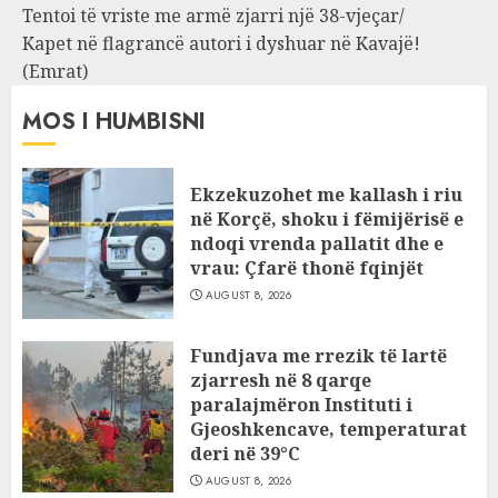
Tentoi të vriste me armë zjarri një 38-vjeçar/
Kapet në flagrancë autori i dyshuar në Kavajë!
(Emrat)
MOS I HUMBISNI
Ekzekuzohet me kallash i riu
në Korçë, shoku i fëmijërisë e
ndoqi vrenda pallatit dhe e
vrau: Çfarë thonë fqinjët
AUGUST 8, 2026
Fundjava me rrezik të lartë
zjarresh në 8 qarqe
paralajmëron Instituti i
Gjeoshkencave, temperaturat
deri në 39°C
AUGUST 8, 2026