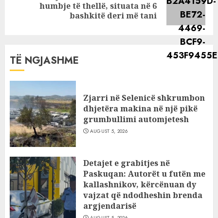
Next
humbje të thellë, situata në 6
post:
bashkitë deri më tani
TË NGJASHME
Zjarri në Selenicë shkrumbon
dhjetëra makina në një pikë
grumbullimi automjetesh
AUGUST 5, 2026
Detajet e grabitjes në
Paskuqan: Autorët u futën me
kallashnikov, kërcënuan dy
vajzat që ndodheshin brenda
argjendarisë
AUGUST 5, 2026