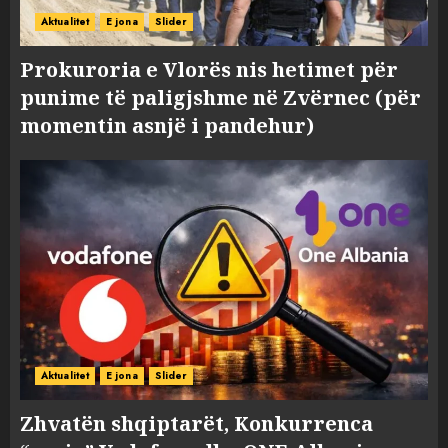
Aktualitet
E jona
Slider
Prokuroria e Vlorës nis hetimet për
punime të paligjshme në Zvërnec (për
momentin asnjë i pandehur)
Aktualitet
E jona
Slider
Zhvatën shqiptarët, Konkurrenca