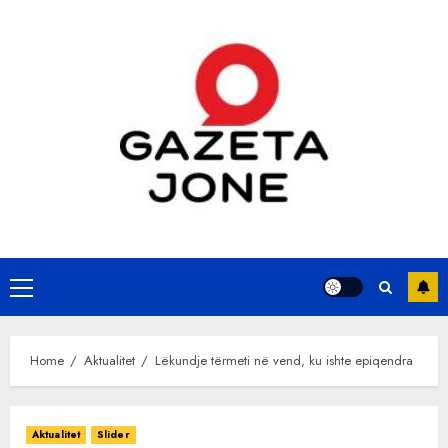
Skip
to
content
Primary
Menu
Home
Aktualitet
Lëkundje tërmeti në vend, ku ishte epiqendra
Aktualitet
Slider