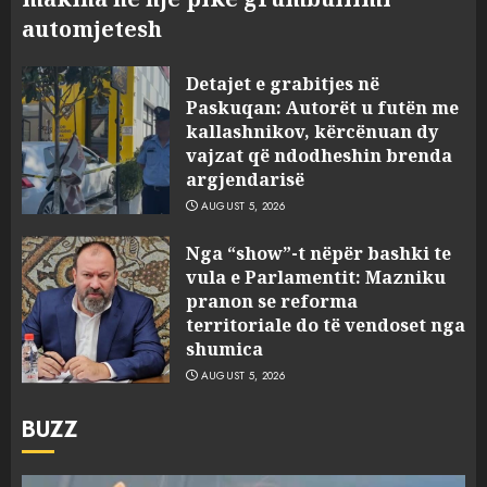
automjetesh
Detajet e grabitjes në
Paskuqan: Autorët u futën me
kallashnikov, kërcënuan dy
vajzat që ndodheshin brenda
argjendarisë
AUGUST 5, 2026
Nga “show”-t nëpër bashki te
vula e Parlamentit: Mazniku
pranon se reforma
territoriale do të vendoset nga
shumica
AUGUST 5, 2026
BUZZ