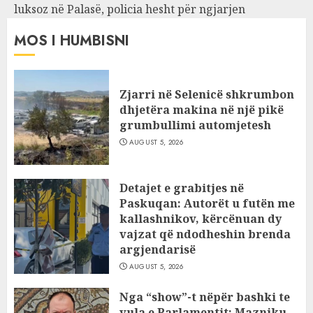
luksoz në Palasë, policia hesht për ngjarjen
MOS I HUMBISNI
Zjarri në Selenicë shkrumbon
dhjetëra makina në një pikë
grumbullimi automjetesh
AUGUST 5, 2026
Detajet e grabitjes në
Paskuqan: Autorët u futën me
kallashnikov, kërcënuan dy
vajzat që ndodheshin brenda
argjendarisë
AUGUST 5, 2026
Nga “show”-t nëpër bashki te
vula e Parlamentit: Mazniku