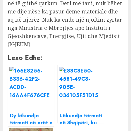
në të gjithë qarkun. Deri më tani, nuk bëhet
me dije nëse ka pasur dëme materiale dhe
aq në njerëz. Nuk ka ende një njoftim zyrtar
nga Ministria e Mbrojtjes apo Instituti i
Gjeoshkencave, Energjise, Ujit dhe Mjedisit
(IGJEUM).
Lexo Edhe:
Dy lëkundje
Lëkundje tërmeti
tërmeti në orët e
në Shqipëri, ku
para të mëngjesit
ishte epiqendra