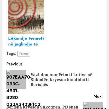
në vend, ja ku
ishte epiqendra
Lëkundje tërmeti
në juglindje të
Shqipërisë, ja ku
Tags:
Termet
ishte epiqendra
Continue
Previous
Reading
Vazhdon numërimi i kutive në
Pre
Shkodër, kryeson kandidati i
pos
Berishës
Next
Berisha kryeson Shkodrën, PD sheh