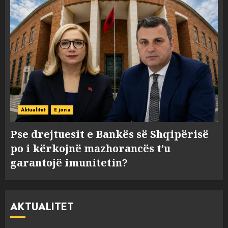
Aktualitet
E jona
Pse drejtuesit e Bankës së Shqipërisë
po i kërkojnë mazhorancës t’u
garantojë imunitetin?
AKTUALITET