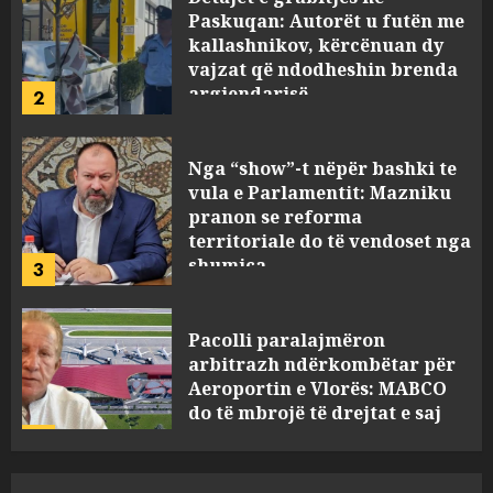
kallashnikov, kërcënuan dy
vajzat që ndodheshin brenda
argjendarisë
2
AUGUST 5, 2026
Nga “show”-t nëpër bashki te
vula e Parlamentit: Mazniku
pranon se reforma
territoriale do të vendoset nga
shumica
3
AUGUST 5, 2026
Pacolli paralajmëron
arbitrazh ndërkombëtar për
Aeroportin e Vlorës: MABCO
do të mbrojë të drejtat e saj
4
AUGUST 5, 2026
Turistja angleze humb jetën