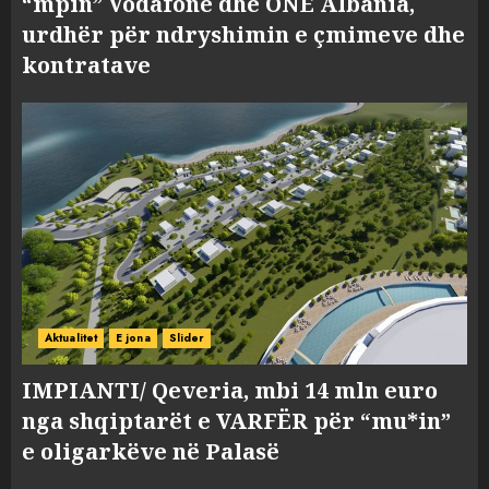
“mpin” Vodafone dhe ONE Albania,
urdhër për ndryshimin e çmimeve dhe
kontratave
Aktualitet
E jona
Slider
IMPIANTI/ Qeveria, mbi 14 mln euro
nga shqiptarët e VARFËR për “mu*in”
e oligarkëve në Palasë