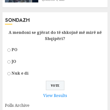
SONDAZH
A mendoni se gjërat do të shkojnë më mirë në
Shqipëri?
PO
JO
Nuk e di
View Results
Polls Archive