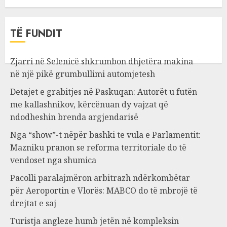
TË FUNDIT
Zjarri në Selenicë shkrumbon dhjetëra makina
në një pikë grumbullimi automjetesh
Detajet e grabitjes në Paskuqan: Autorët u futën
me kallashnikov, kërcënuan dy vajzat që
ndodheshin brenda argjendarisë
Nga “show”-t nëpër bashki te vula e Parlamentit:
Mazniku pranon se reforma territoriale do të
vendoset nga shumica
Pacolli paralajmëron arbitrazh ndërkombëtar
për Aeroportin e Vlorës: MABCO do të mbrojë të
drejtat e saj
Turistja angleze humb jetën në kompleksin