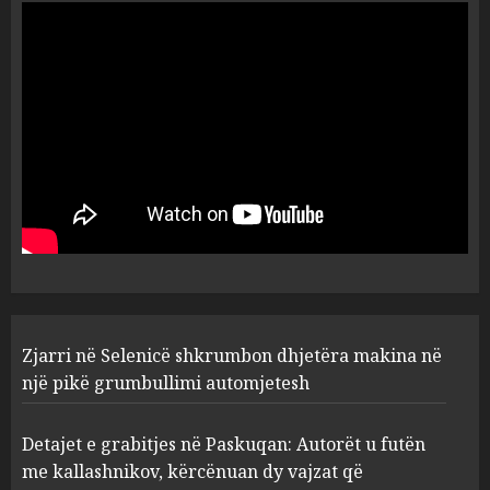
në kompleksin luksoz në
Palasë, policia hesht për
ngjarjen
5
AUGUST 5, 2026
Zjarri në Selenicë shkrumbon
dhjetëra makina në një pikë
grumbullimi automjetesh
AUGUST 5, 2026
1
Detajet e grabitjes në
Zjarri në Selenicë shkrumbon dhjetëra makina në
Paskuqan: Autorët u futën me
kallashnikov, kërcënuan dy
një pikë grumbullimi automjetesh
vajzat që ndodheshin brenda
argjendarisë
2
Detajet e grabitjes në Paskuqan: Autorët u futën
AUGUST 5, 2026
me kallashnikov, kërcënuan dy vajzat që