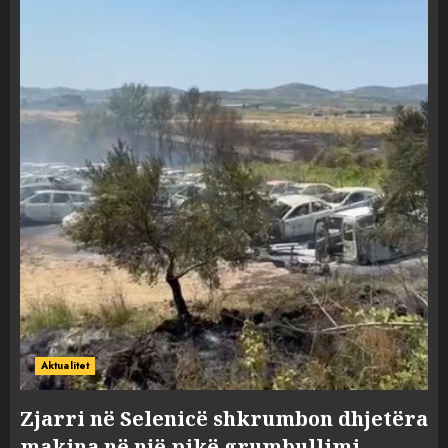
Aktualitet
Zjarri në Selenicë shkrumbon dhjetëra
makina në një pikë grumbullimi