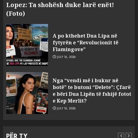
Lopez: Ta shohësh duke larë enët!
(Foto)
A po kthehet Dua Lipa në
fytyrën e “Revolucionit të
Flamingove”
JULY 16, 2026
Nga “show”-t nëpër bashki te
Nga “vendi më i bukur në
vula e Parlamentit: Mazniku
botë” te butoni “Delete”: Çfarë
pranon se reforma
e bëri Dua Lipën të fshijë fotot
territoriale do të vendoset nga
e Kep Merlit?
shumica
3
JULY 16, 2026
AUGUST 5, 2026
Pacolli paralajmëron
arbitrazh ndërkombëtar për
PËR TY
Aeroportin e Vlorës: MABCO