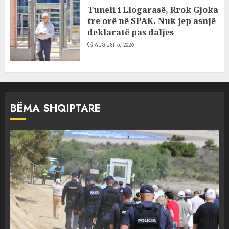
Tuneli i Llogarasë, Rrok Gjoka
tre orë në SPAK. Nuk jep asnjë
deklaratë pas daljes
AUGUST 5, 2026
BËMA SHQIPTARE