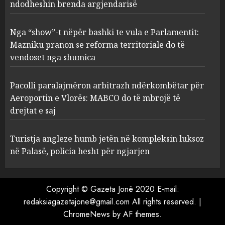
ndodheshin brenda argjendarisë
Nga “show”-t nëpër bashki te
vula e Parlamentit: Mazniku
pranon se reforma
Nga “show”-t nëpër bashki te vula e Parlamentit:
territoriale do të vendoset nga
Mazniku pranon se reforma territoriale do të
shumica
3
vendoset nga shumica
AUGUST 5, 2026
Pacolli paralajmëron
Pacolli paralajmëron arbitrazh ndërkombëtar për
arbitrazh ndërkombëtar për
Aeroportin e Vlorës: MABCO do të mbrojë të
Aeroportin e Vlorës: MABCO
drejtat e saj
do të mbrojë të drejtat e saj
4
AUGUST 5, 2026
Turistja angleze humb jetën në kompleksin luksoz
në Palasë, policia hesht për ngjarjen
Turistja angleze humb jetën
në kompleksin luksoz në
Palasë, policia hesht për
Copyright © Gazeta Jonë 2020 E-mail:
ngjarjen
redaksiagazetajone@gmail.com All rights reserved.
|
5
AUGUST 5, 2026
ChromeNews
by AF themes.