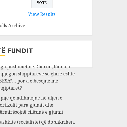
View Results
olls Archive
TË FUNDIT
ga pushimet në Dhërmi, Rama u
hpjegon shqiptarëve se çfarë është
BESA”… por a e besojnë më
hqiptarët?
 pije që ndihmojnë në uljen e
ortizolit para gjumit dhe
ërmirësojnë cilësinë e gjumit
ashkitë (socialiste) që do shkrihen,