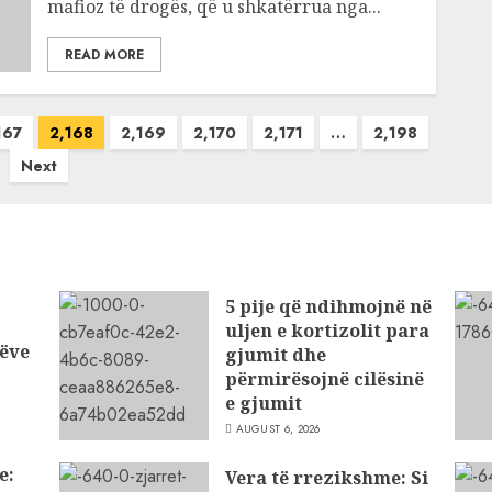
mafioz të drogës, që u shkatërrua nga...
READ MORE
167
2,168
2,169
2,170
2,171
…
2,198
Next
5 pije që ndihmojnë në
uljen e kortizolit para
ëve
gjumit dhe
përmirësojnë cilësinë
e gjumit
AUGUST 6, 2026
e:
Vera të rrezikshme: Si