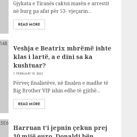
Gjykata e Tiranës caktoi masën e arrestit
në burg pa afat për 53- vjeçarin...
READ MORE
Veshja e Beatrix mbrëmë ishte
klas i lartë, a e dini sa ka
kushtuar?
FEBRUARY 19, 2022
Përveç finalistëve, në finalen e madhe të
Big Brother VIP ishin edhe të gjithë...
READ MORE
Harruan t’i jepnin çekun prej
10 mijë euro, Donaldi bën