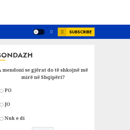
SUBSCRIBE
SONDAZH
A mendoni se gjërat do të shkojnë më
mirë në Shqipëri?
PO
JO
Nuk e di