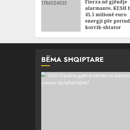
Fierza në gjëndje
alarmante, KESH 
41.5 milionë euro
energji për periu
korrik-shtator
AUGUST 6, 2026
BËMA SHQIPTARE