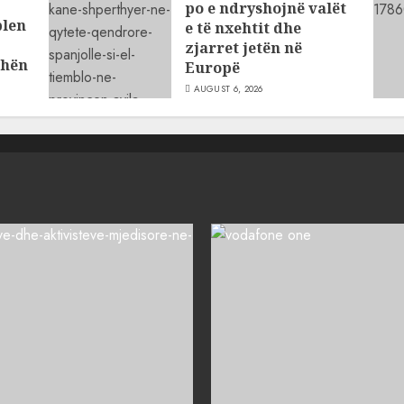
po e ndryshojnë valët
blen
e të nxehtit dhe
zjarret jetën në
dhën
Europë
AUGUST 6, 2026