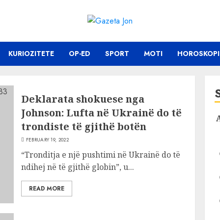
KURIOZITETE
OP-ED
SPORT
MOTI
HOROSKOPI
Deklarata shokuese nga
Johnson: Lufta në Ukrainë do të
trondiste të gjithë botën
FEBRUARY 19, 2022
“Tronditja e një pushtimi në Ukrainë do të
ndihej në të gjithë globin”, u...
READ MORE