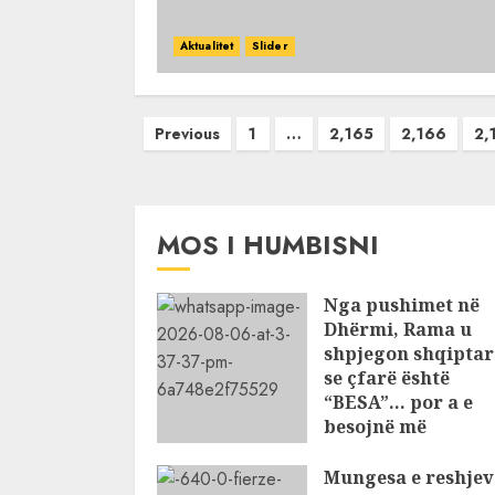
Aktualitet
Slider
Posts
Previous
1
…
2,165
2,166
2,
pagination
MOS I HUMBISNI
Nga pushimet në
Dhërmi, Rama u
shpjegon shqiptar
se çfarë është
“BESA”… por a e
besojnë më
shqiptarët?
Mungesa e reshjev
AUGUST 6, 2026