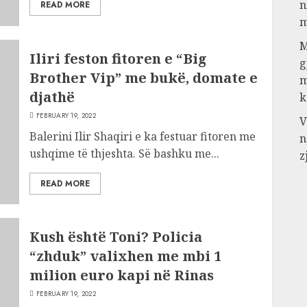
n
READ MORE
m
M
Iliri feston fitoren e “Big
g
Brother Vip” me bukë, domate e
m
djathë
k
FEBRUARY 19, 2022
V
Balerini Ilir Shaqiri e ka festuar fitoren me
n
ushqime të thjeshta. Së bashku me...
z
READ MORE
Kush është Toni? Policia
“zhduk” valixhen me mbi 1
milion euro kapi në Rinas
FEBRUARY 19, 2022