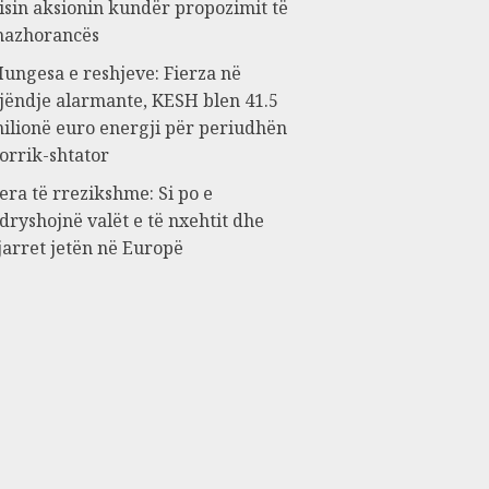
isin aksionin kundër propozimit të
azhorancës
ungesa e reshjeve: Fierza në
jëndje alarmante, KESH blen 41.5
ilionë euro energji për periudhën
orrik-shtator
era të rrezikshme: Si po e
dryshojnë valët e të nxehtit dhe
jarret jetën në Europë