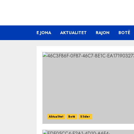
Skip
to
content
E JONA
AKTUALITET
RAJON
BOTË
Aktualitet
Botë
Slider