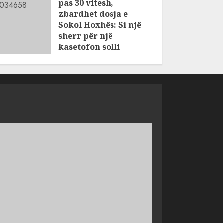
pas 30 vitesh,
zbardhet dosja e
Sokol Hoxhës: Si një
sherr për një
kasetofon solli
vrasjen e dy
vëllezërve në Patos
AUGUST 6, 2026