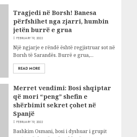
Tragjedi në Borsh! Banesa
përfshihet nga zjarri, humbin
jetën burrë e grua
FEBRUARY 19, 2022
Një ngjarje e rëndë është regjistruar sot në
Borsh të Sarandës. Burrë e grua,...
READ MORE
Merret vendimi: Bosi shqiptar
që mori “peng” shefin e
shërbimit sekret çohet në
Spanjë
FEBRUARY 19, 2022
Bashkim Osmani, bosi i dyshuar i grupit