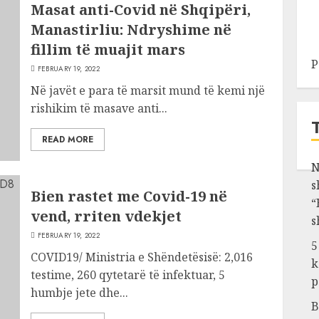
Masat anti-Covid në Shqipëri,
Manastirliu: Ndryshime në
fillim të muajit mars
P
FEBRUARY 19, 2022
Në javët e para të marsit mund të kemi një
rishikim të masave anti...
READ MORE
N
s
Bien rastet me Covid-19 në
“
vend, rriten vdekjet
s
FEBRUARY 19, 2022
5
COVID19/ Ministria e Shëndetësisë: 2,016
k
testime, 260 qytetarë të infektuar, 5
p
humbje jete dhe...
B