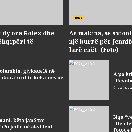
Buzz
t dy ora Rolex dhe
As makina, as avioni 
 Shqipëri të
një burrë për Jenni
larë enët! (Foto)
olumbia, gjykata lë në
A po kt
laboratorit të kokainës në
“Revolu
JULY 16, 20
Nga “ve
ani, këta janë tre
“Delete
bën jetën në aksident
fotot e