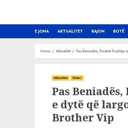
Skip
to
content
E JONA
AKTUALITET
RAJON
BOTË
Home
Aktualitet
Pas Beniadës, Einxhel finalistja
Aktualitet
Slider
Pas Beniadës, 
e dytë që larg
Brother Vip