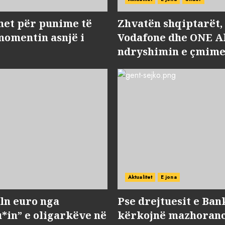
met për punime të
Zhvatën shqiptarët
momentin asnjë i
Vodafone dhe ONE Al
ndryshimin e çmime
Aktualitet
E jona
ln euro nga
Pse drejtuesit e Ban
*in” e oligarkëve në
kërkojnë mazhorancë