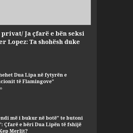
privat/ Ja çfarë e bën seksi
fer Lopez: Ta shohësh duke
hehet Dua Lipa në fytyrën e
cionit të Flamingove”
26
ndi më i bukur në botë” te butoni
”: Çfarë e bëri Dua Lipën të fshijë
 Kep Merlit?