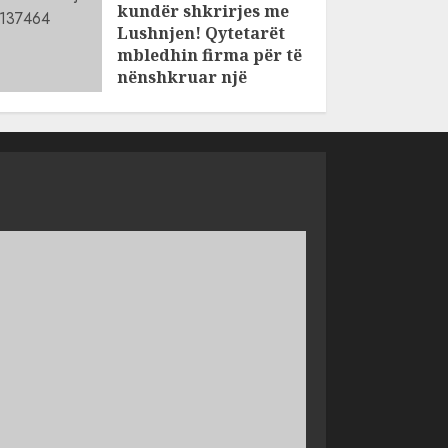
kundër shkrirjes me
Lushnjen! Qytetarët
mbledhin firma për të
nënshkruar një
peticion
AUGUST 8, 2026