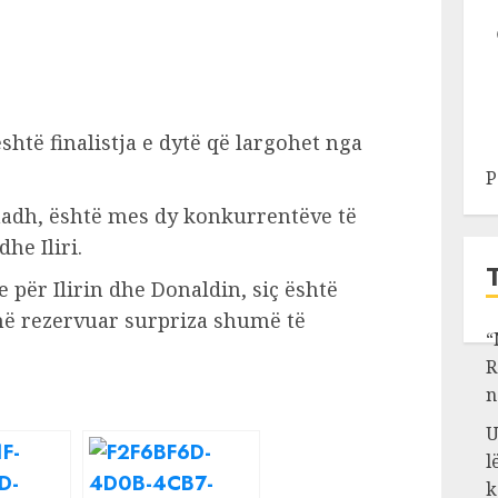
shtë finalistja e dytë që largohet nga
P
adh, është mes dy konkurrentëve të
he Iliri.
se për Ilirin dhe Donaldin, siç është
në rezervuar surpriza shumë të
“
R
n
U
l
k