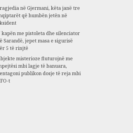
ragjedia në Gjermani, këta janë tre
hqiptarët që humbën jetën në
ksident
 kapën me pistoleta dhe silenciator
ë Sarandë, jepet masa e sigurisë
ër 5 të rinjtë
bjekte misterioze fluturojnë me
hpejtësi mbi lagje të banuara,
entagoni publikon dosje të reja mbi
FO-t