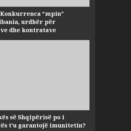
, Konkurrenca “mpin”
bania, urdhër për
ve dhe kontratave
kës së Shqipërisë po i
s t’u garantojë imunitetin?