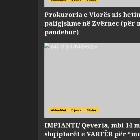
Prokuroria e Vlorës nis heti
paligjshme në Zvërnec (për 
pandehur)
Aktualitet
E jona
Slider
IMPIANTI/ Qeveria, mbi 14 m
shqiptarët e VARFËR për “mu