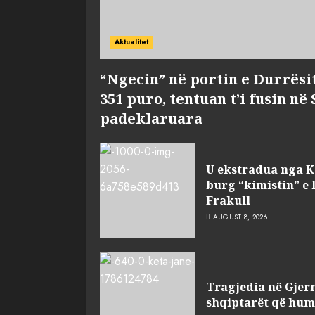
Aktualitet
“Ngecin” në portin e Durrësi
351 puro, tentuan t’i fusin në
padeklaruara
U ekstradua nga K
burg “kimistin” e 
Frakull
AUGUST 8, 2026
Tragjedia në Gjerm
shqiptarët që hum