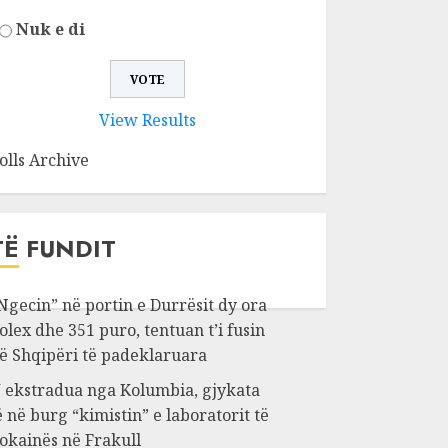
Nuk e di
View Results
olls Archive
TË FUNDIT
Ngecin” në portin e Durrësit dy ora
olex dhe 351 puro, tentuan t’i fusin
ë Shqipëri të padeklaruara
 ekstradua nga Kolumbia, gjykata
ë në burg “kimistin” e laboratorit të
okainës në Frakull