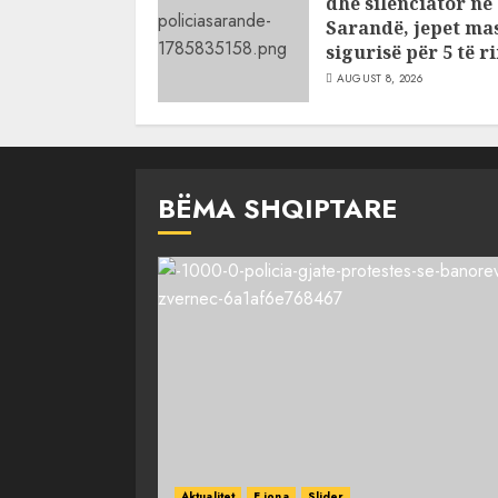
dhe silenciator në
Sarandë, jepet ma
sigurisë për 5 të ri
AUGUST 8, 2026
BËMA SHQIPTARE
Aktualitet
E jona
Slider