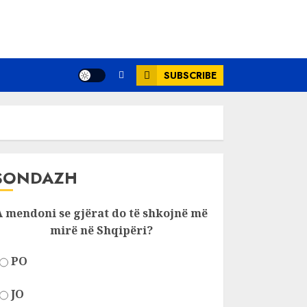
SUBSCRIBE
SONDAZH
A mendoni se gjërat do të shkojnë më
mirë në Shqipëri?
PO
JO