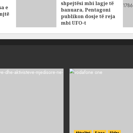
shpejtësi mbi lagje të
sa e
banuara, Pentagoni
njtë
publikon dosje të reja
mbi UFO-t
AUGUST 8, 2026
Aktualitet
E jona
Slider