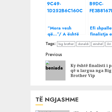
“Mora vesh
Efi shpalle
që…”/ A është
finalistja 
krisur vërtetë
BBV, larg
Tags:
big brother
donaldi
einxhel
iliri
miqësia mes
Kiara dhe 
Einxhel Shkirës
Continue
Previous
dhe Beniada
Reading
Nishanit? Ish-
Ky është finalisti i 
finalistja e Big
që u largua nga Big
Brother Vip
Brother Vip habit
me deklaratën
TË NGJASHME