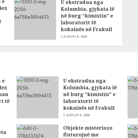
 e
U ekstradua nga
lex
Kolumbia, gjykata lë
në burg “kimistin” e
ë
laboratorit të
kokainës në Frakull
AUGUST 8, 2026
 e
U ekstradua nga
lex
Kolumbia, gjykata lë
tuan
në burg “kimistin” e
i të
laboratorit të
kokainës në Frakull
AUGUST 8, 2026
Objekte misterioze
eta
fluturojnë me