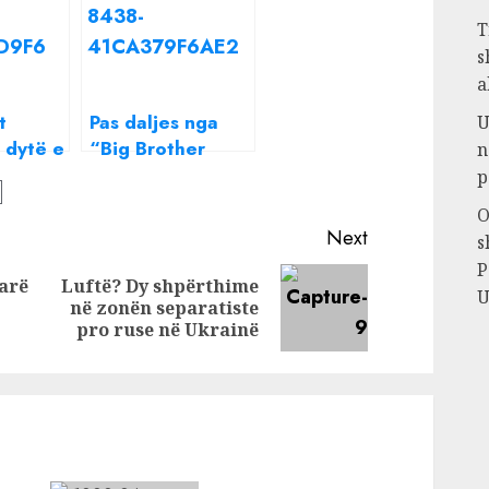
T
s
a
t
Pas daljes nga
U
e dytë e
“Big Brother
n
ohen
Vip”, vjen reagimi
p
Bledi
i Beniadës
O
Next
s
P
parë
Luftë? Dy shpërthime
U
Previous
Next
në zonën separatiste
post:
post:
pro ruse në Ukrainë