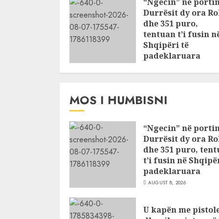
“Ngecin” në portin
Durrësit dy ora Ro
dhe 351 puro,
tentuan t’i fusin n
Shqipëri të
padeklaruara
AUGUST 8, 2026
MOS I HUMBISNI
“Ngecin” në portin
Durrësit dy ora Ro
dhe 351 puro, ten
t’i fusin në Shqipër
padeklaruara
AUGUST 8, 2026
U kapën me pistol