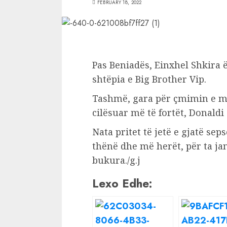
FEBRUARY 18, 2022
Pas Beniadës, Einxhel Shkira ë
shtëpia e Big Brother Vip.
Tashmë, gara për çmimin e m
cilësuar më të fortët, Donaldi d
Nata pritet të jetë e gjatë sep
thënë dhe më herët, për ta ja
bukura./g.j
Lexo Edhe: