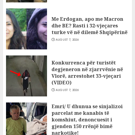
AUGUST 7, 2026
Me Erdogan, apo me Macron
dhe BE? Rasti i 32-vjeçares
turke vë në dilemë Shqipërinë
AUGUST 7, 2026
Konkurrenca për turistët
degjeneron në zjarrvënie në
Vlorë, arrestohet 33-vjeçari
(VIDEO)
AUGUST 7, 2026
Emri/ U dhunua se sinjalizoi
parcelat me kanabis të
komshiut, denoncuesit i
gjenden 150 rrënjë bimë
narkotike!