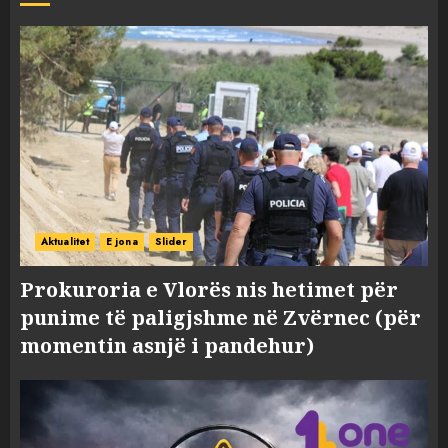
Aktualitet
E jona
Slider
Prokuroria e Vlorës nis hetimet për
punime të paligjshme në Zvërnec (për
momentin asnjë i pandehur)