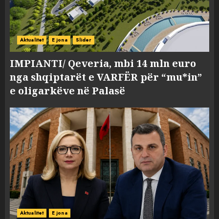
Aktualitet
E jona
Slider
IMPIANTI/ Qeveria, mbi 14 mln euro
nga shqiptarët e VARFËR për “mu*in”
e oligarkëve në Palasë
Aktualitet
E jona