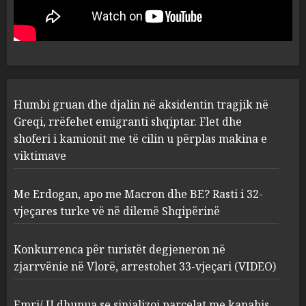
rrëfehet emigranti shqiptar.
Flet dhe shoferi i kamionit me
të cilin u përplas makina e
1
viktimave
AUGUST 7, 2026
Me Erdogan, apo me Macron
Humbi gruan dhe djalin në aksidentin tragjik në
dhe BE? Rasti i 32-vjeçares
Greqi, rrëfehet emigranti shqiptar. Flet dhe
turke vë në dilemë Shqipërinë
shoferi i kamionit me të cilin u përplas makina e
AUGUST 7, 2026
2
viktimave
Me Erdogan, apo me Macron dhe BE? Rasti i 32-
Konkurrenca për turistët
vjeçares turke vë në dilemë Shqipërinë
degjeneron në zjarrvënie në
Vlorë, arrestohet 33-vjeçari
(VIDEO)
Konkurrenca për turistët degjeneron në
3
AUGUST 7, 2026
zjarrvënie në Vlorë, arrestohet 33-vjeçari (VIDEO)
Emri/ U dhunua se sinjalizoi
Emri/ U dhunua se sinjalizoi parcelat me kanabis