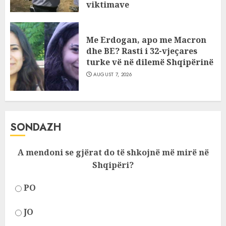
viktimave
AUGUST 7, 2026
Me Erdogan, apo me Macron
dhe BE? Rasti i 32-vjeçares
turke vë në dilemë Shqipërinë
AUGUST 7, 2026
SONDAZH
A mendoni se gjërat do të shkojnë më mirë në
Shqipëri?
PO
JO