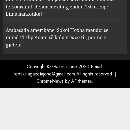
parcelat me kanabis të
të komshiut, denoncuesit i gjenden 150 rrënjë
komshiut, denoncuesit i
bimë narkotike!
gjenden 150 rrënjë bimë
narkotike!
4
Ambasada amerikane: Sokol Hoxha mendoi se
AUGUST 7, 2026
mund t’i shpëtonte së kaluarës së tij, por ne e
Ambasada amerikane: Sokol
gjetëm
Hoxha mendoi se mund t’i
shpëtonte së kaluarës së tij,
por ne e gjetëm
Copyright © Gazeta Jonë 2020 E-mail:
5
AUGUST 7, 2026
redaksiagazetajone@gmail.com All rights reserved.
|
ChromeNews
by AF themes.