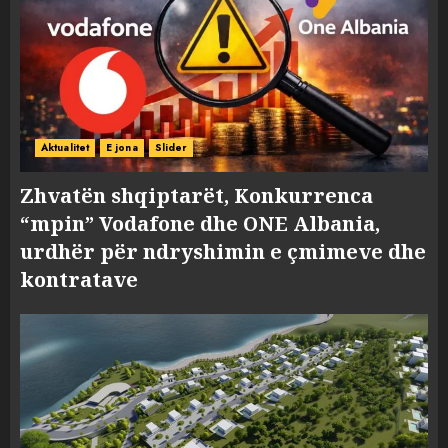
Aktualitet
E jona
Slider
Zhvatën shqiptarët, Konkurrenca
“mpin” Vodafone dhe ONE Albania,
urdhër për ndryshimin e çmimeve dhe
kontratave