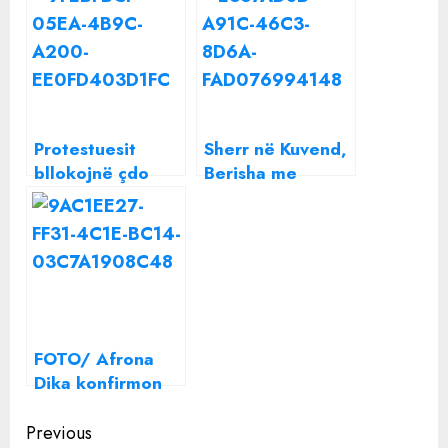
Protestuesit
Sherr në Kuvend,
bllokojnë çdo
Berisha me
gjë, mbyllen
grupin bllokojnë
dyqanet. Ja çfarë
foltoren
po ndodh
FOTO/ Afrona
Dika konfirmon
ndarjen nga
Continue
Blero, heq
Previous