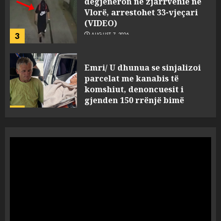
(VIDEO)
3
AUGUST 7, 2026
Emri/ U dhunua se sinjalizoi
parcelat me kanabis të
komshiut, denoncuesit i
gjenden 150 rrënjë bimë
narkotike!
4
AUGUST 7, 2026
Ambasada amerikane: Sokol
Hoxha mendoi se mund t’i
shpëtonte së kaluarës së tij,
por ne e gjetëm
5
AUGUST 7, 2026
Humbi gruan dhe djalin në
aksidentin tragjik në Greqi,