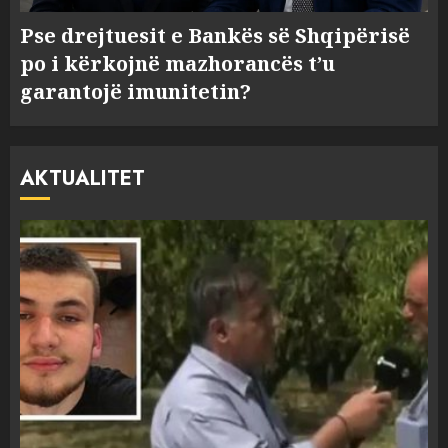
Pse drejtuesit e Bankës së Shqipërisë
po i kërkojnë mazhorancës t’u
garantojë imunitetin?
AKTUALITET