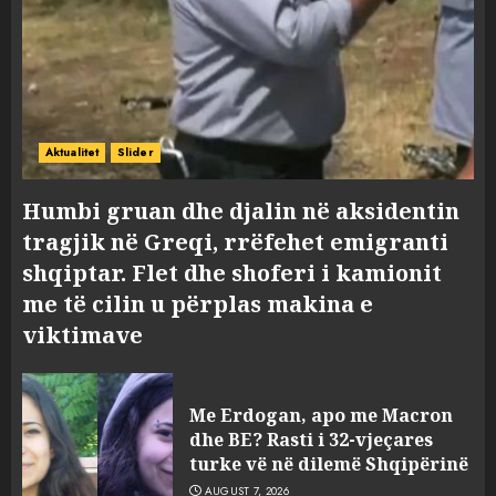
Aktualitet
Slider
Humbi gruan dhe djalin në aksidentin
tragjik në Greqi, rrëfehet emigranti
shqiptar. Flet dhe shoferi i kamionit
me të cilin u përplas makina e
viktimave
Me Erdogan, apo me Macron
dhe BE? Rasti i 32-vjeçares
turke vë në dilemë Shqipërinë
AUGUST 7, 2026