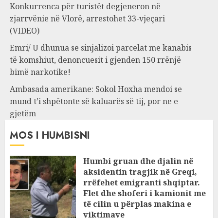
Konkurrenca për turistët degjeneron në
zjarrvënie në Vlorë, arrestohet 33-vjeçari
(VIDEO)
Emri/ U dhunua se sinjalizoi parcelat me kanabis
të komshiut, denoncuesit i gjenden 150 rrënjë
bimë narkotike!
Ambasada amerikane: Sokol Hoxha mendoi se
mund t’i shpëtonte së kaluarës së tij, por ne e
gjetëm
MOS I HUMBISNI
Humbi gruan dhe djalin në
aksidentin tragjik në Greqi,
rrëfehet emigranti shqiptar.
Flet dhe shoferi i kamionit me
të cilin u përplas makina e
viktimave