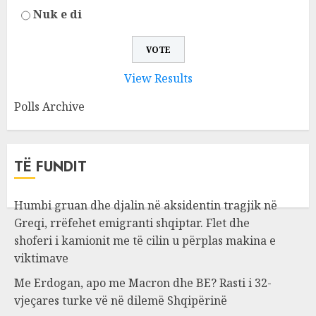
Nuk e di
View Results
Polls Archive
TË FUNDIT
Humbi gruan dhe djalin në aksidentin tragjik në
Greqi, rrëfehet emigranti shqiptar. Flet dhe
shoferi i kamionit me të cilin u përplas makina e
viktimave
Me Erdogan, apo me Macron dhe BE? Rasti i 32-
vjeçares turke vë në dilemë Shqipërinë