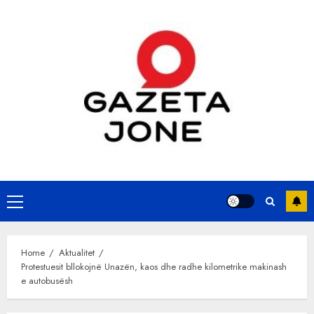
Skip
to
content
Primary
Menu
Home
Aktualitet
Protestuesit bllokojnë Unazën, kaos dhe radhe kilometrike makinash
e autobusësh