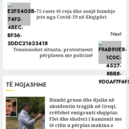
unazën e
Reading
martesës
75 raste të reja dhe asnjë humbje
Pre
jete nga Covid-19 në Shqipëri
pos
Next
Tensionohet situata, protestuesit
Next
përplasen me policinë
post:
TË NGJASHME
Humbi gruan dhe djalin në
aksidentin tragjik në Greqi,
rrëfehet emigranti shqiptar.
Flet dhe shoferi i kamionit me
të cilin u përplas makina e