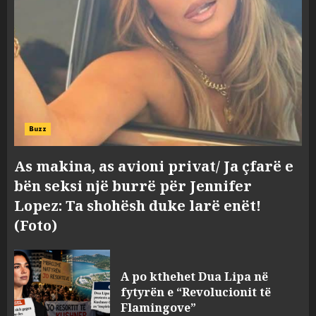
Buzz
As makina, as avioni privat/ Ja çfarë e
bën seksi një burrë për Jennifer
Lopez: Ta shohësh duke larë enët!
(Foto)
A po kthehet Dua Lipa në
fytyrën e “Revolucionit të
Flamingove”