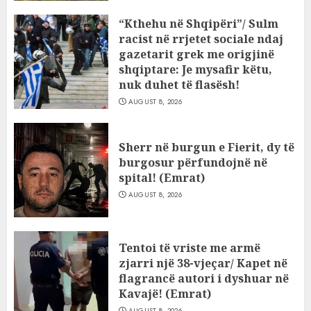
“Kthehu në Shqipëri”/ Sulm
racist në rrjetet sociale ndaj
gazetarit grek me origjinë
shqiptare: Je mysafir këtu,
nuk duhet të flasësh!
AUGUST 8, 2026
Sherr në burgun e Fierit, dy të
burgosur përfundojnë në
spital! (Emrat)
AUGUST 8, 2026
Tentoi të vriste me armë
zjarri një 38-vjeçar/ Kapet në
flagrancë autori i dyshuar në
Kavajë! (Emrat)
AUGUST 8, 2026