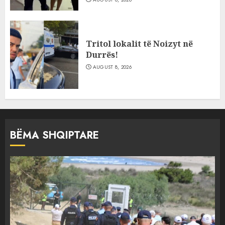
Tritol lokalit të Noizyt në
Durrës!
AUGUST 8, 2026
BËMA SHQIPTARE