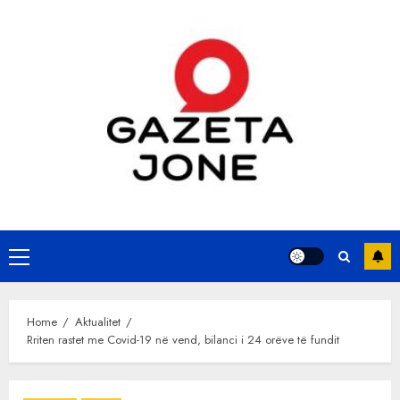
Skip
to
content
Primary
Menu
Home
Aktualitet
Rriten rastet me Covid-19 në vend, bilanci i 24 orëve të fundit