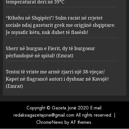
temperaturat deri në 39°C
racist në rrjetet sociale ndaj
gazetarit grek me origjinë
shqiptare: Je mysafir këtu,
“Kthehu në Shqipëri”/ Sulm racist në rrjetet
nuk duhet të flasësh!
3
sociale ndaj gazetarit grek me origjinë shqiptare:
AUGUST 8, 2026
Je mysafir këtu, nuk duhet të flasësh!
Sherr në burgun e Fierit, dy të
Sherr në burgun e Fierit, dy të burgosur
burgosur përfundojnë në
spital! (Emrat)
përfundojnë në spital! (Emrat)
AUGUST 8, 2026
4
Tentoi të vriste me armë zjarri një 38-vjeçar/
Kapet në flagrancë autori i dyshuar në Kavajë!
Tentoi të vriste me armë
(Emrat)
zjarri një 38-vjeçar/ Kapet në
flagrancë autori i dyshuar në
Kavajë! (Emrat)
Copyright © Gazeta Jonë 2020 E-mail:
5
AUGUST 8, 2026
redaksiagazetajone@gmail.com All rights reserved.
|
ChromeNews
by AF themes.