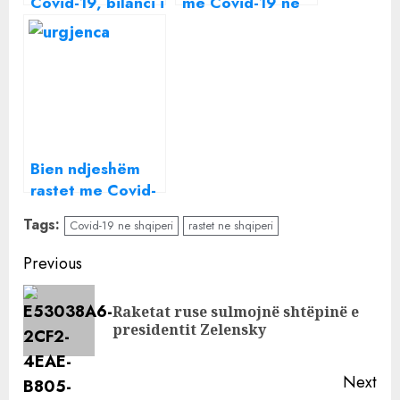
Covid-19, bilanci i
me Covid-19 në
24 orëve të
vend, bilanci i 24
fundit në
orëve të fundit
vendRriten rastet
me Covid-19,
bilanci i 24 orëve
të fundit në vend
Bien ndjeshëm
rastet me Covid-
19 në vend,
Tags:
Covid-19 ne shqiperi
rastet ne shqiperi
bilanci i 24 orëve
të fundit
Continue
Previous
Reading
Raketat ruse sulmojnë shtëpinë e
Pre
presidentit Zelensky
pos
Next