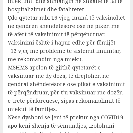
infektimit dhe shmangin në shkallë të lartë
hospitalizimet dhe fatalitetet.
Çdo qytetar mbi 16 vjeç, mund të vaksinohet
në qendrën shëndetësore ose në pikën më
të afërt të vaksinimit të përqëndruar.
Vaksinimi është i hapur edhe për fëmijët
+12 vjeç me probleme të sistemit imunitar,
me rekomandim nga mjeku.
MSHMS apelon të gjithë qytetarët e
vaksinuar me dy doza, të drejtohen në
qendrat shëndetësore ose pikat e vaksinimit
të përqëndruar, për t’u vaksinuar me dozën
e tretë përforcuese, sipas rekomandimit të
mjekut të familjes.
Nëse dyshoni se jeni të prekur nga COVID19
apo keni shenja të sëmundjes, izolohuni