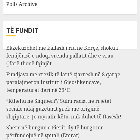
Polls Archive
TË FUNDIT
Ekzekuzohet me kallash i riu në Korçë, shoku i
fëmijërisë e ndoqi vrenda pallatit dhe e vrau:
Çfarë thonë fqinjët
Fundjava me rrezik të lartë zjarresh në 8 qarqe
paralajmëron Instituti i Gjeoshkencave,
temperaturat deri në 39°C
“Kthehu në Shqipëri”/ Sulm racist në rrjetet
sociale ndaj gazetarit grek me origjinë
shqiptare: Je mysafir këtu, nuk duhet të flasësh!
Sherr në burgun e Fierit, dy të burgosur
përfundojnë në spital! (Emrat)