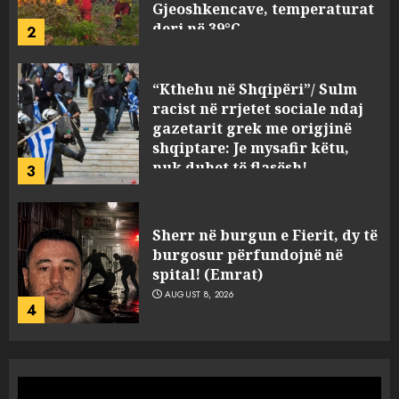
Gjeoshkencave, temperaturat
deri në 39°C
2
AUGUST 8, 2026
“Kthehu në Shqipëri”/ Sulm
racist në rrjetet sociale ndaj
gazetarit grek me origjinë
shqiptare: Je mysafir këtu,
nuk duhet të flasësh!
3
AUGUST 8, 2026
Sherr në burgun e Fierit, dy të
burgosur përfundojnë në
spital! (Emrat)
AUGUST 8, 2026
4
Tentoi të vriste me armë
zjarri një 38-vjeçar/ Kapet në