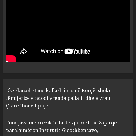
flagrancë autori i dyshuar në
Kavajë! (Emrat)
5
AUGUST 8, 2026
Ekzekuzohet me kallash i riu
në Korçë, shoku i fëmijërisë e
ndoqi vrenda pallatit dhe e
vrau: Çfarë thonë fqinjët
1
AUGUST 8, 2026
Fundjava me rrezik të lartë
Ekzekuzohet me kallash i riu në Korçë, shoku i
zjarresh në 8 qarqe
paralajmëron Instituti i
fëmijërisë e ndoqi vrenda pallatit dhe e vrau:
Gjeoshkencave, temperaturat
Çfarë thonë fqinjët
deri në 39°C
2
AUGUST 8, 2026
Fundjava me rrezik të lartë zjarresh në 8 qarqe
paralajmëron Instituti i Gjeoshkencave,
“Kthehu në Shqipëri”/ Sulm