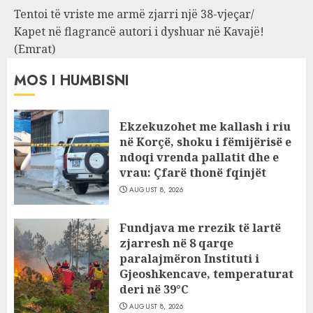
Tentoi të vriste me armë zjarri një 38-vjeçar/
Kapet në flagrancë autori i dyshuar në Kavajë!
(Emrat)
MOS I HUMBISNI
Ekzekuzohet me kallash i riu
në Korçë, shoku i fëmijërisë e
ndoqi vrenda pallatit dhe e
vrau: Çfarë thonë fqinjët
AUGUST 8, 2026
Fundjava me rrezik të lartë
zjarresh në 8 qarqe
paralajmëron Instituti i
Gjeoshkencave, temperaturat
deri në 39°C
AUGUST 8, 2026