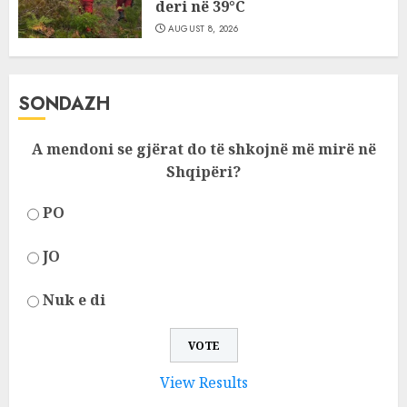
deri në 39°C
AUGUST 8, 2026
SONDAZH
A mendoni se gjërat do të shkojnë më mirë në
Shqipëri?
PO
JO
Nuk e di
View Results