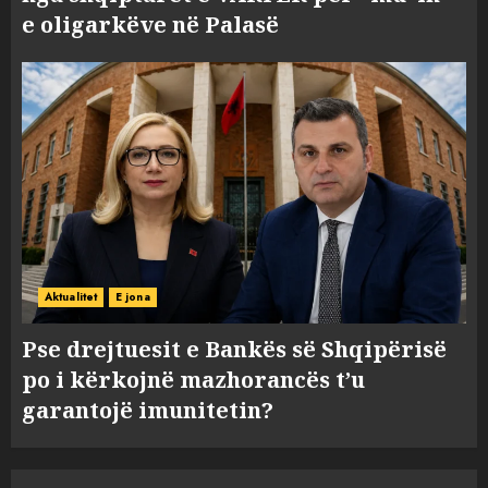
e oligarkëve në Palasë
Aktualitet
E jona
Pse drejtuesit e Bankës së Shqipërisë
po i kërkojnë mazhorancës t’u
garantojë imunitetin?