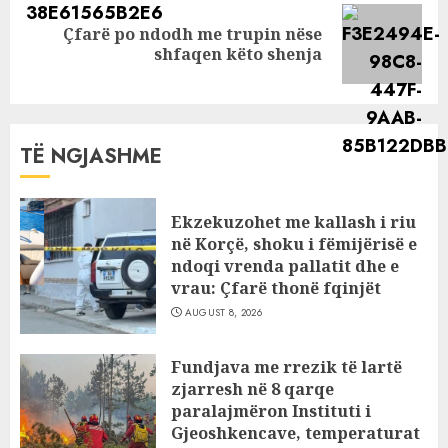
Çfarë po ndodh me trupin nëse
Next
shfaqen këto shenja
post:
TË NGJASHME
Ekzekuzohet me kallash i riu
në Korçë, shoku i fëmijërisë e
ndoqi vrenda pallatit dhe e
vrau: Çfarë thonë fqinjët
AUGUST 8, 2026
Fundjava me rrezik të lartë
zjarresh në 8 qarqe
paralajmëron Instituti i
Gjeoshkencave, temperaturat