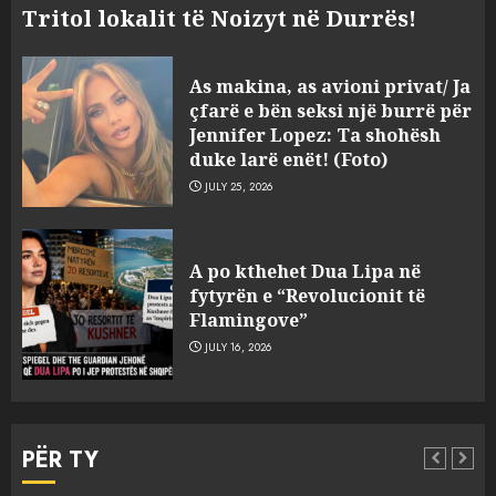
Tritol lokalit të Noizyt në Durrës!
As makina, as avioni privat/ Ja
çfarë e bën seksi një burrë për
Jennifer Lopez: Ta shohësh
duke larë enët! (Foto)
JULY 25, 2026
“Kthehu në Shqipëri”/ Sulm
racist në rrjetet sociale ndaj
A po kthehet Dua Lipa në
gazetarit grek me origjinë
fytyrën e “Revolucionit të
shqiptare: Je mysafir këtu,
Flamingove”
nuk duhet të flasësh!
3
JULY 16, 2026
AUGUST 8, 2026
Sherr në burgun e Fierit, dy të
burgosur përfundojnë në
PËR TY
spital! (Emrat)
AUGUST 8, 2026