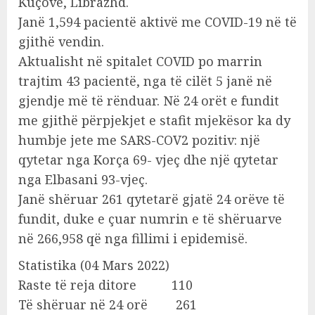
Kuçovë, Librazhd.
Janë 1,594 pacientë aktivë me COVID-19 në të
gjithë vendin.
Aktualisht në spitalet COVID po marrin
trajtim 43 pacientë, nga të cilët 5 janë në
gjendje më të rënduar. Në 24 orët e fundit
me gjithë përpjekjet e stafit mjekësor ka dy
humbje jete me SARS-COV2 pozitiv: një
qytetar nga Korça 69- vjeç dhe një qytetar
nga Elbasani 93-vjeç.
Janë shëruar 261 qytetarë gjatë 24 orëve të
fundit, duke e çuar numrin e të shëruarve
në 266,958 që nga fillimi i epidemisë.
Statistika (04 Mars 2022)
Raste të reja ditore 110
Të shëruar në 24 orë 261