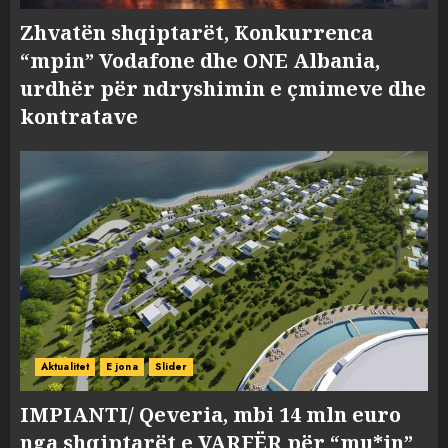
Zhvatën shqiptarët, Konkurrenca
“mpin” Vodafone dhe ONE Albania,
urdhër për ndryshimin e çmimeve dhe
kontratave
Aktualitet
E jona
Slider
IMPIANTI/ Qeveria, mbi 14 mln euro
nga shqiptarët e VARFËR për “mu*in”