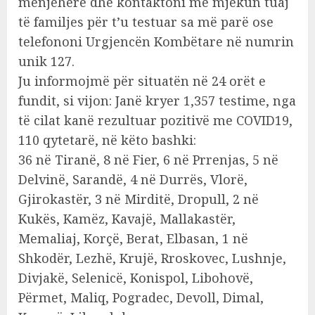
menjëherë dhe kontaktoni me mjekun tuaj
të familjes për t’u testuar sa më parë ose
telefononi Urgjencën Kombëtare në numrin
unik 127.
Ju informojmë për situatën në 24 orët e
fundit, si vijon: Janë kryer 1,357 testime, nga
të cilat kanë rezultuar pozitivë me COVID19,
110 qytetarë, në këto bashki:
36 në Tiranë, 8 në Fier, 6 në Prrenjas, 5 në
Delvinë, Sarandë, 4 në Durrës, Vlorë,
Gjirokastër, 3 në Mirditë, Dropull, 2 në
Kukës, Kamëz, Kavajë, Mallakastër,
Memaliaj, Korçë, Berat, Elbasan, 1 në
Shkodër, Lezhë, Krujë, Rroskovec, Lushnje,
Divjakë, Selenicë, Konispol, Libohovë,
Përmet, Maliq, Pogradec, Devoll, Dimal,