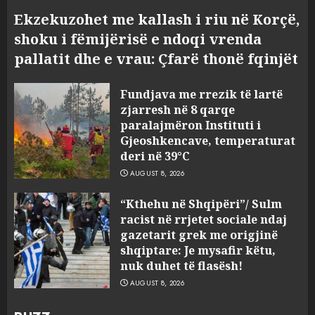
Ekzekuzohet me kallash i riu në Korçë,
shoku i fëmijërisë e ndoqi vrenda
pallatit dhe e vrau: Çfarë thonë fqinjët
Fundjava me rrezik të lartë
zjarresh në 8 qarqe
paralajmëron Instituti i
Gjeoshkencave, temperaturat
deri në 39°C
AUGUST 8, 2026
“Kthehu në Shqipëri”/ Sulm
racist në rrjetet sociale ndaj
gazetarit grek me origjinë
shqiptare: Je mysafir këtu,
nuk duhet të flasësh!
AUGUST 8, 2026