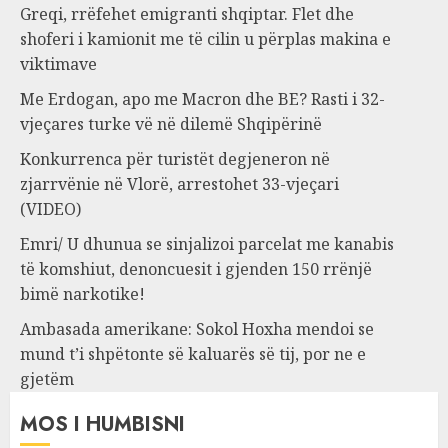
Greqi, rrëfehet emigranti shqiptar. Flet dhe
shoferi i kamionit me të cilin u përplas makina e
viktimave
Me Erdogan, apo me Macron dhe BE? Rasti i 32-
vjeçares turke vë në dilemë Shqipërinë
Konkurrenca për turistët degjeneron në
zjarrvënie në Vlorë, arrestohet 33-vjeçari
(VIDEO)
Emri/ U dhunua se sinjalizoi parcelat me kanabis
të komshiut, denoncuesit i gjenden 150 rrënjë
bimë narkotike!
Ambasada amerikane: Sokol Hoxha mendoi se
mund t’i shpëtonte së kaluarës së tij, por ne e
gjetëm
MOS I HUMBISNI