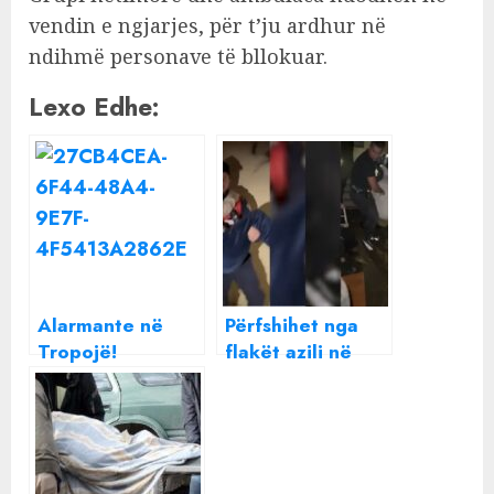
vendin e ngjarjes, për t’ju ardhur në
ndihmë personave të bllokuar.
Lexo Edhe:
Alarmante në
Përfshihet nga
Tropojë!
flakët azili në
Rrezikohen të
Tiranë, të
përmbyten 2
moshuarit
fshatra,
bllokohen
bllokohen 7
brenda, 4 të
familje! Si
lënduar