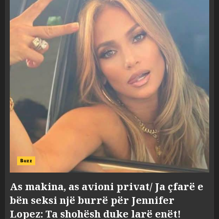
Buzz
As makina, as avioni privat/ Ja çfarë e
bën seksi një burrë për Jennifer
Lopez: Ta shohësh duke larë enët!