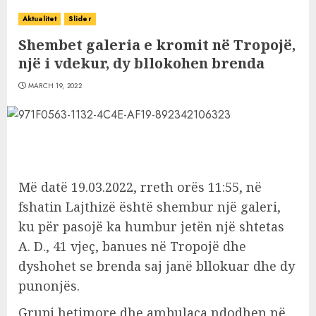
Aktualitet
Slider
Shembet galeria e kromit në Tropojë,
një i vdekur, dy bllokohen brenda
MARCH 19, 2022
Më datë 19.03.2022, rreth orës 11:55, në
fshatin Lajthizë është shembur një galeri,
ku për pasojë ka humbur jetën një shtetas
A. D., 41 vjeç, banues në Tropojë dhe
dyshohet se brenda saj janë bllokuar dhe dy
punonjës.
Grupi hetimore dhe ambulaca ndodhen në