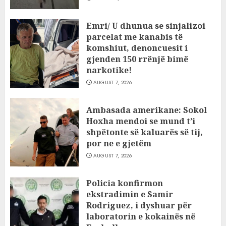
Emri/ U dhunua se sinjalizoi
parcelat me kanabis të
komshiut, denoncuesit i
gjenden 150 rrënjë bimë
narkotike!
AUGUST 7, 2026
Ambasada amerikane: Sokol
Hoxha mendoi se mund t’i
shpëtonte së kaluarës së tij,
por ne e gjetëm
AUGUST 7, 2026
Policia konfirmon
ekstradimin e Samir
Rodriguez, i dyshuar për
laboratorin e kokainës në