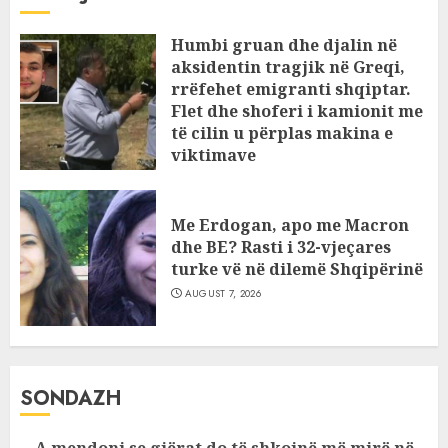
Humbi gruan dhe djalin në
aksidentin tragjik në Greqi,
rrëfehet emigranti shqiptar.
Flet dhe shoferi i kamionit me
të cilin u përplas makina e
viktimave
AUGUST 7, 2026
Me Erdogan, apo me Macron
dhe BE? Rasti i 32-vjeçares
turke vë në dilemë Shqipërinë
AUGUST 7, 2026
SONDAZH