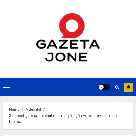
Skip
to
content
Primary
Menu
Home
Aktualitet
Shembet galeria e kromit në Tropojë, një i vdekur, dy bllokohen
brenda