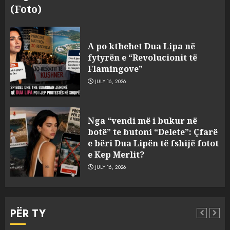
(Foto)
A po kthehet Dua Lipa në
fytyrën e “Revolucionit të
Flamingove”
JULY 16, 2026
Konkurrenca për turistët
Nga “vendi më i bukur në
degjeneron në zjarrvënie në
botë” te butoni “Delete”: Çfarë
Vlorë, arrestohet 33-vjeçari
e bëri Dua Lipën të fshijë fotot
(VIDEO)
e Kep Merlit?
3
AUGUST 7, 2026
JULY 16, 2026
Emri/ U dhunua se sinjalizoi
parcelat me kanabis të
PËR TY
komshiut, denoncuesit i
gjenden 150 rrënjë bimë