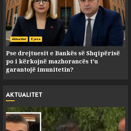
Aktualitet
E jona
Pse drejtuesit e Bankës së Shqipërisë
po i kërkojnë mazhorancës t’u
garantojë imunitetin?
AKTUALITET