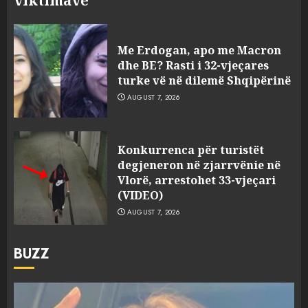
viktimave
Me Erdogan, apo me Macron
dhe BE? Rasti i 32-vjeçares
turke vë në dilemë Shqipërinë
AUGUST 7, 2026
Konkurrenca për turistët
degjeneron në zjarrvënie në
Vlorë, arrestohet 33-vjeçari
(VIDEO)
AUGUST 7, 2026
BUZZ