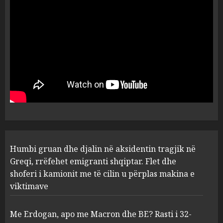
shpëtonte së kaluarës së tij,
por ne e gjetëm
5
AUGUST 7, 2026
Humbi gruan dhe djalin në
aksidentin tragjik në Greqi,
rrëfehet emigranti shqiptar.
Flet dhe shoferi i kamionit me
të cilin u përplas makina e
1
viktimave
AUGUST 7, 2026
Me Erdogan, apo me Macron
Humbi gruan dhe djalin në aksidentin tragjik në
dhe BE? Rasti i 32-vjeçares
Greqi, rrëfehet emigranti shqiptar. Flet dhe
turke vë në dilemë Shqipërinë
shoferi i kamionit me të cilin u përplas makina e
AUGUST 7, 2026
2
viktimave
Me Erdogan, apo me Macron dhe BE? Rasti i 32-
Konkurrenca për turistët