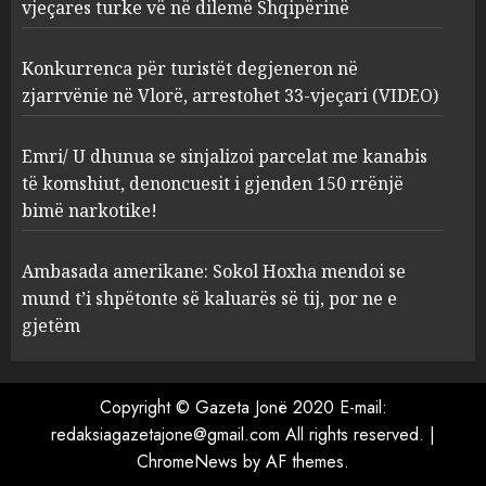
vjeçares turke vë në dilemë Shqipërinë
degjeneron në zjarrvënie në
Vlorë, arrestohet 33-vjeçari
(VIDEO)
Konkurrenca për turistët degjeneron në
3
AUGUST 7, 2026
zjarrvënie në Vlorë, arrestohet 33-vjeçari (VIDEO)
Emri/ U dhunua se sinjalizoi
Emri/ U dhunua se sinjalizoi parcelat me kanabis
parcelat me kanabis të
të komshiut, denoncuesit i gjenden 150 rrënjë
komshiut, denoncuesit i
bimë narkotike!
gjenden 150 rrënjë bimë
narkotike!
4
Ambasada amerikane: Sokol Hoxha mendoi se
AUGUST 7, 2026
mund t’i shpëtonte së kaluarës së tij, por ne e
Ambasada amerikane: Sokol
gjetëm
Hoxha mendoi se mund t’i
shpëtonte së kaluarës së tij,
por ne e gjetëm
Copyright © Gazeta Jonë 2020 E-mail:
5
AUGUST 7, 2026
redaksiagazetajone@gmail.com All rights reserved.
|
ChromeNews
by AF themes.