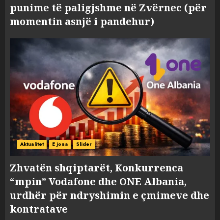
punime të paligjshme në Zvërnec (për
momentin asnjë i pandehur)
Aktualitet
E jona
Slider
Zhvatën shqiptarët, Konkurrenca
“mpin” Vodafone dhe ONE Albania,
urdhër për ndryshimin e çmimeve dhe
kontratave