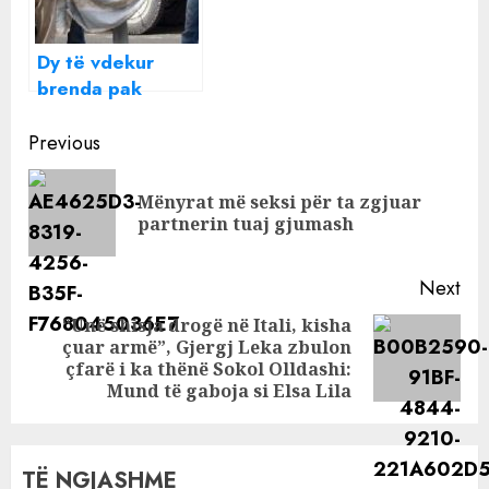
paraqitet situata
në Kukës dhe Has
Dy të vdekur
brenda pak
minutash në
Continue
Shqipëri
Previous
Reading
Mënyrat më seksi për ta zgjuar
Pre
partnerin tuaj gjumash
pos
Next
“Unë shisja drogë në Itali, kisha
çuar armë”, Gjergj Leka zbulon
Next
çfarë i ka thënë Sokol Olldashi:
post:
Mund të gaboja si Elsa Lila
TË NGJASHME