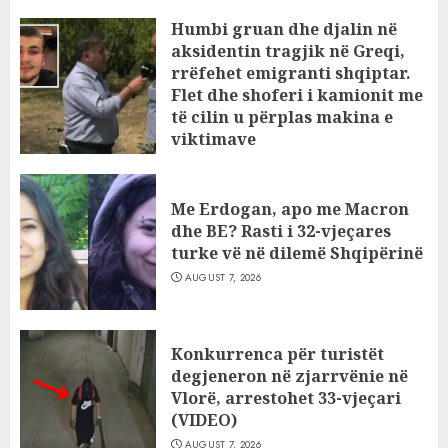
Humbi gruan dhe djalin në
aksidentin tragjik në Greqi,
rrëfehet emigranti shqiptar.
Flet dhe shoferi i kamionit me
të cilin u përplas makina e
viktimave
AUGUST 7, 2026
Me Erdogan, apo me Macron
dhe BE? Rasti i 32-vjeçares
turke vë në dilemë Shqipërinë
AUGUST 7, 2026
Konkurrenca për turistët
degjeneron në zjarrvënie në
Vlorë, arrestohet 33-vjeçari
(VIDEO)
AUGUST 7, 2026