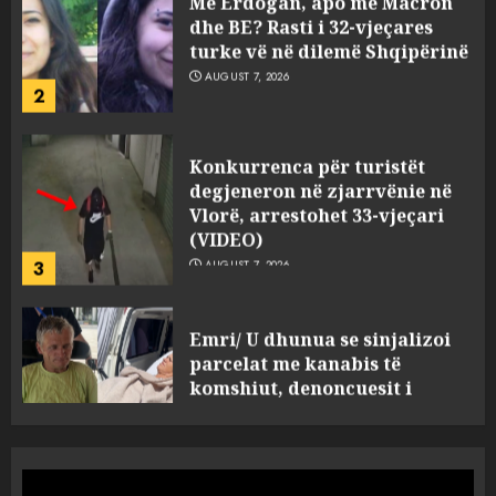
AUGUST 7, 2026
2
Konkurrenca për turistët
degjeneron në zjarrvënie në
Vlorë, arrestohet 33-vjeçari
(VIDEO)
3
AUGUST 7, 2026
Emri/ U dhunua se sinjalizoi
parcelat me kanabis të
komshiut, denoncuesit i
gjenden 150 rrënjë bimë
narkotike!
4
AUGUST 7, 2026
Ambasada amerikane: Sokol
Hoxha mendoi se mund t’i