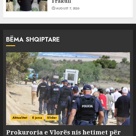
Frakull
AUGUST 7, 2026
BËMA SHQIPTARE
Aktualitet
E jona
Slider
Prokuroria e Vlorës nis hetimet për