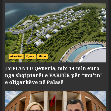
Aktualitet
E jona
Slider
IMPIANTI/ Qeveria, mbi 14 mln euro
nga shqiptarët e VARFËR për “mu*in”
e oligarkëve në Palasë