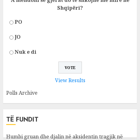
A mendoni se gjërat do të shkojnë më mirë në
Shqipëri?
PO
JO
Nuk e di
View Results
Polls Archive
TË FUNDIT
Humbi gruan dhe djalin në aksidentin tragjik në