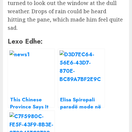
turned to look out the window at the dull
weather. Drops of rain could be heard
hitting the pane, which made him feel quite
sad.
Lexo Edhe:
This Chinese
Elisa Spiropali
Province Says It
paradë mode në
Faked Fiscal Data
Ukrainë, ndërron
for Several Years
3 kostume
brenda pak orësh