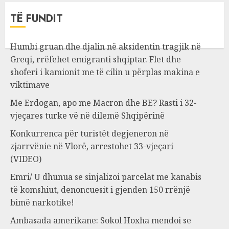
TË FUNDIT
Humbi gruan dhe djalin në aksidentin tragjik në
Greqi, rrëfehet emigranti shqiptar. Flet dhe
shoferi i kamionit me të cilin u përplas makina e
viktimave
Me Erdogan, apo me Macron dhe BE? Rasti i 32-
vjeçares turke vë në dilemë Shqipërinë
Konkurrenca për turistët degjeneron në
zjarrvënie në Vlorë, arrestohet 33-vjeçari
(VIDEO)
Emri/ U dhunua se sinjalizoi parcelat me kanabis
të komshiut, denoncuesit i gjenden 150 rrënjë
bimë narkotike!
Ambasada amerikane: Sokol Hoxha mendoi se