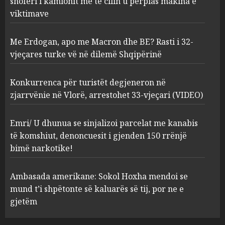
shoferi i kamionit me të cilin u përplas makina e
AUGUST 7, 2026
2
viktimave
Me Erdogan, apo me Macron dhe BE? Rasti i 32-
Konkurrenca për turistët
vjeçares turke vë në dilemë Shqipërinë
degjeneron në zjarrvënie në
Vlorë, arrestohet 33-vjeçari
(VIDEO)
Konkurrenca për turistët degjeneron në
3
AUGUST 7, 2026
zjarrvënie në Vlorë, arrestohet 33-vjeçari (VIDEO)
Emri/ U dhunua se sinjalizoi
Emri/ U dhunua se sinjalizoi parcelat me kanabis
parcelat me kanabis të
të komshiut, denoncuesit i gjenden 150 rrënjë
komshiut, denoncuesit i
bimë narkotike!
gjenden 150 rrënjë bimë
narkotike!
4
Ambasada amerikane: Sokol Hoxha mendoi se
AUGUST 7, 2026
mund t’i shpëtonte së kaluarës së tij, por ne e
Ambasada amerikane: Sokol
gjetëm
Hoxha mendoi se mund t’i
shpëtonte së kaluarës së tij,