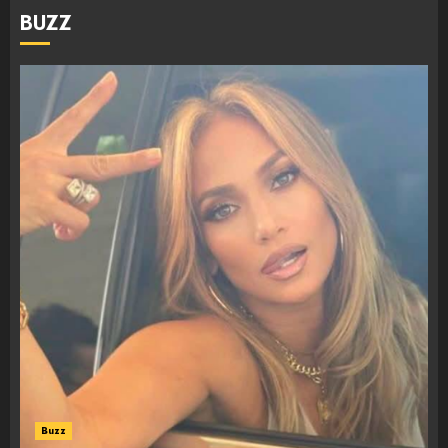
BUZZ
Buzz