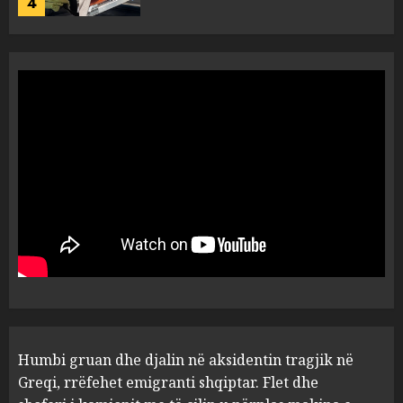
4
AUGUST 7, 2026
Ambasada amerikane: Sokol
Hoxha mendoi se mund t’i
shpëtonte së kaluarës së tij,
por ne e gjetëm
5
AUGUST 7, 2026
Humbi gruan dhe djalin në
aksidentin tragjik në Greqi,
rrëfehet emigranti shqiptar.
Flet dhe shoferi i kamionit me
të cilin u përplas makina e
1
viktimave
AUGUST 7, 2026
Me Erdogan, apo me Macron
Humbi gruan dhe djalin në aksidentin tragjik në
dhe BE? Rasti i 32-vjeçares
Greqi, rrëfehet emigranti shqiptar. Flet dhe
turke vë në dilemë Shqipërinë