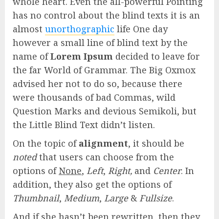
whole heart. Even the all-powerful Pointing
has no control about the blind texts it is an
almost
unorthographic
life One day
however a small line of blind text by the
name of
Lorem Ipsum
decided to leave for
the far World of Grammar. The Big Oxmox
advised her not to do so, because there
were thousands of bad Commas, wild
Question Marks and devious Semikoli, but
the Little Blind Text didn’t listen.
On the topic of
alignment
, it should be
noted
that users can choose from the
options of
None
,
Left
,
Right,
and
Center
. In
addition, they also get the options of
Thumbnail
,
Medium
,
Large
&
Fullsize
.
And if she hasn’t been rewritten, then they