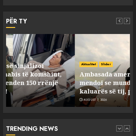
Emri/ U dhunua se sinjalizoi
parcelat me kanabis të
PËR TY
komshiut, denoncuesit i
gjenden 150 rrënjë bimë
narkotike!
4
AUGUST 7, 2026
Ambasada amerikane: Sokol
Hoxha mendoi se mund t’i
Aktualitet
Slider
shpëtonte së kaluarës së tij,
Ambasada amerikane: Sokol Hoxha
por ne e gjetëm
mendoi se mund t’i shpëtonte së
5
AUGUST 7, 2026
kaluarës së tij, por ne e gjetëm
AUGUST 7, 2026
Humbi gruan dhe djalin në
aksidentin tragjik në Greqi,
rrëfehet emigranti shqiptar.
Flet dhe shoferi i kamionit me
TRENDING NEWS
të cilin u përplas makina e
1