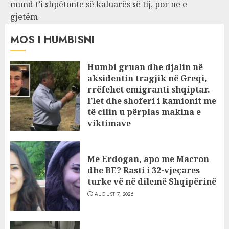
mund t’i shpëtonte së kaluarës së tij, por ne e
gjetëm
MOS I HUMBISNI
Humbi gruan dhe djalin në
aksidentin tragjik në Greqi,
rrëfehet emigranti shqiptar.
Flet dhe shoferi i kamionit me
të cilin u përplas makina e
viktimave
AUGUST 7, 2026
Me Erdogan, apo me Macron
dhe BE? Rasti i 32-vjeçares
turke vë në dilemë Shqipërinë
AUGUST 7, 2026