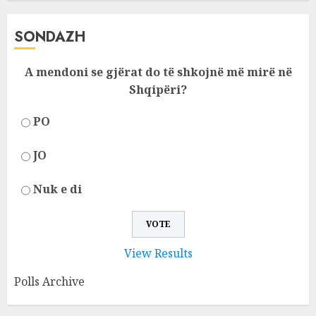
SONDAZH
A mendoni se gjërat do të shkojnë më mirë në
Shqipëri?
PO
JO
Nuk e di
View Results
Polls Archive