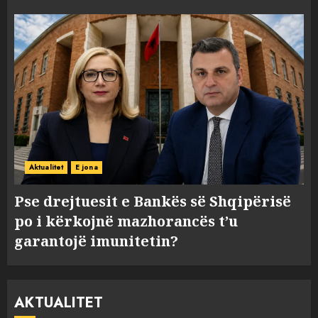
Aktualitet
E jona
Pse drejtuesit e Bankës së Shqipërisë
po i kërkojnë mazhorancës t’u
garantojë imunitetin?
AKTUALITET