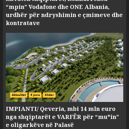
“mpin” Vodafone dhe ONE Albania,
urdhër për ndryshimin e çmimeve dhe
kontratave
Aktualitet
E jona
Slider
IMPIANTI/ Qeveria, mbi 14 mln euro
nga shqiptarët e VARFËR për “mu*in”
e oligarkëve në Palasë