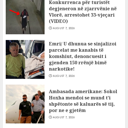
Konkurrenca për turistët
degjeneron në zjarrvënie në
Vlorë, arrestohet 33-vjeçari
(VIDEO)
AUGUST 7, 2026
Emri/ U dhunua se sinjalizoi
parcelat me kanabis të
komshiut, denoncuesit i
gjenden 150 rrënjë bimë
narkotike!
AUGUST 7, 2026
Ambasada amerikane: Sokol
Hoxha mendoi se mund t’i
shpëtonte së kaluarës së tij,
por ne e gjetëm
AUGUST 7, 2026