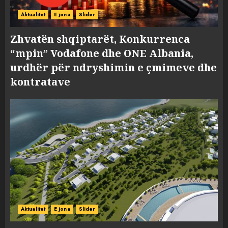
Aktualitet
E jona
Slider
Zhvatën shqiptarët, Konkurrenca
“mpin” Vodafone dhe ONE Albania,
urdhër për ndryshimin e çmimeve dhe
kontratave
Aktualitet
E jona
Slider