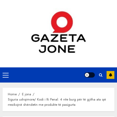
Skip
to
content
Primary
Menu
Home
E jona
Siguria ushqimore/ Kodi i Ri Penal: 4 vite burg për të gjitha ata që
rrezikojnë shëndetin me produkte të pasigurta