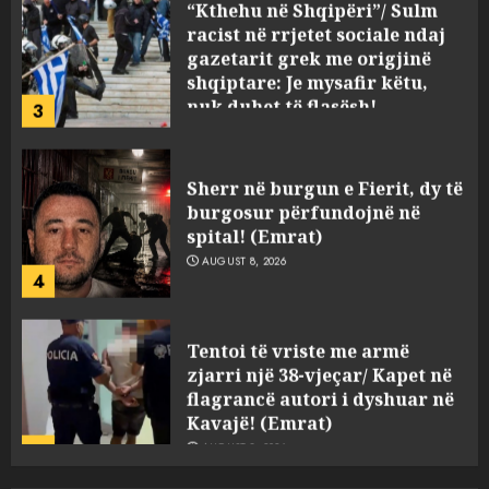
racist në rrjetet sociale ndaj
gazetarit grek me origjinë
shqiptare: Je mysafir këtu,
nuk duhet të flasësh!
3
AUGUST 8, 2026
Sherr në burgun e Fierit, dy të
burgosur përfundojnë në
spital! (Emrat)
AUGUST 8, 2026
4
Tentoi të vriste me armë
zjarri një 38-vjeçar/ Kapet në
flagrancë autori i dyshuar në
Kavajë! (Emrat)
5
AUGUST 8, 2026