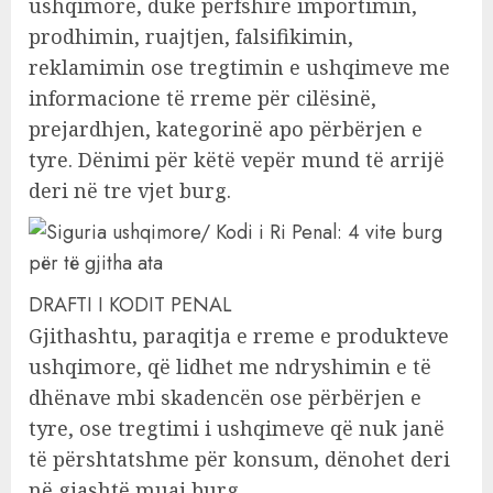
ushqimore, duke përfshirë importimin,
prodhimin, ruajtjen, falsifikimin,
reklamimin ose tregtimin e ushqimeve me
informacione të rreme për cilësinë,
prejardhjen, kategorinë apo përbërjen e
tyre. Dënimi për këtë vepër mund të arrijë
deri në tre vjet burg.
DRAFTI I KODIT PENAL
Gjithashtu, paraqitja e rreme e produkteve
ushqimore, që lidhet me ndryshimin e të
dhënave mbi skadencën ose përbërjen e
tyre, ose tregtimi i ushqimeve që nuk janë
të përshtatshme për konsum, dënohet deri
në gjashtë muaj burg.