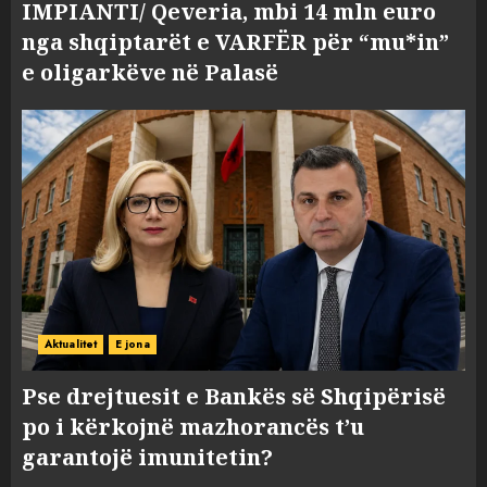
IMPIANTI/ Qeveria, mbi 14 mln euro
nga shqiptarët e VARFËR për “mu*in”
e oligarkëve në Palasë
Aktualitet
E jona
Pse drejtuesit e Bankës së Shqipërisë
po i kërkojnë mazhorancës t’u
garantojë imunitetin?