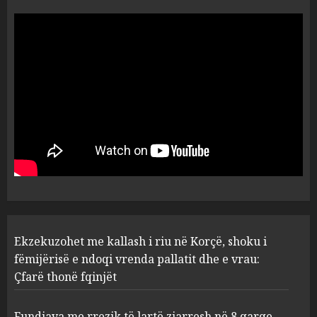
Ekzekuzohet me kallash i riu
në Korçë, shoku i fëmijërisë e
ndoqi vrenda pallatit dhe e
vrau: Çfarë thonë fqinjët
1
AUGUST 8, 2026
Fundjava me rrezik të lartë
zjarresh në 8 qarqe
paralajmëron Instituti i
Gjeoshkencave, temperaturat
deri në 39°C
2
AUGUST 8, 2026
“Kthehu në Shqipëri”/ Sulm
Ekzekuzohet me kallash i riu në Korçë, shoku i
racist në rrjetet sociale ndaj
gazetarit grek me origjinë
fëmijërisë e ndoqi vrenda pallatit dhe e vrau:
shqiptare: Je mysafir këtu,
Çfarë thonë fqinjët
nuk duhet të flasësh!
3
AUGUST 8, 2026
Fundjava me rrezik të lartë zjarresh në 8 qarqe