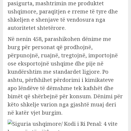
pasigurta, mashtrimin me produktet
ushqimore, paraqitjen e rreme të tyre dhe
shkeljen e shenjave të vendosura nga
autoritetet shtetërore.
Në nenin 458, parashikohen dënime me
burg për personat që prodhojnë,
përpunojnë, ruajnë, tregtojnë, importojnë
ose eksportojnë ushqime dhe pije në
kundërshtim me standardet ligjore. Po
ashtu, përfshihet përdorimi i kimikateve
apo lëndëve të dëmshme tek kafshët dhe
bimët që shërbejnë për konsum. Dënimi për
këto shkelje varion nga gjashtë muaj deri
në katër vjet burgim.