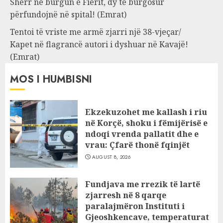
Sherr në burgun e Fierit, dy të burgosur
përfundojnë në spital! (Emrat)
Tentoi të vriste me armë zjarri një 38-vjeçar/
Kapet në flagrancë autori i dyshuar në Kavajë!
(Emrat)
MOS I HUMBISNI
Ekzekuzohet me kallash i riu
në Korçë, shoku i fëmijërisë e
ndoqi vrenda pallatit dhe e
vrau: Çfarë thonë fqinjët
AUGUST 8, 2026
Fundjava me rrezik të lartë
zjarresh në 8 qarqe
paralajmëron Instituti i
Gjeoshkencave, temperaturat