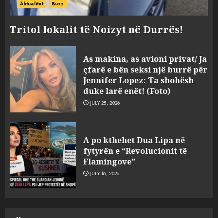
Aktualitet
Buzz
Tritol lokalit të Noizyt në Durrës!
“Kthehu në Shqipëri”/ Sulm
As makina, as avioni privat/ Ja
racist në rrjetet sociale ndaj
çfarë e bën seksi një burrë për
gazetarit grek me origjinë
Jennifer Lopez: Ta shohësh
shqiptare: Je mysafir këtu,
duke larë enët! (Foto)
nuk duhet të flasësh!
3
JULY 25, 2026
AUGUST 8, 2026
Sherr në burgun e Fierit, dy të
A po kthehet Dua Lipa në
burgosur përfundojnë në
fytyrën e “Revolucionit të
spital! (Emrat)
Flamingove”
AUGUST 8, 2026
4
JULY 16, 2026
Tentoi të vriste me armë
zjarri një 38-vjeçar/ Kapet në