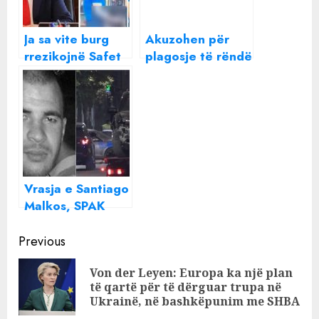
Ja sa vite burg
Akuzohen për
rrezikojnë Safet
plagosje të rëndë
Gjici dhe Alma
me dashje,
Kaçi dhe për
Donald dhe
çfarë akuzohen
Romeo Veshaj
rrezikojnë 10 vite
burg
Vrasja e Santiago
Malkos, SPAK
kërkon dënimin
Continue
me 25 vite burg
Previous
për Ilir Selmanin
Reading
Von der Leyen: Europa ka një plan
dhe 7 vite për
Pre
të qartë për të dërguar trupa në
Elvis Gacajn
pos
Ukrainë, në bashkëpunim me SHBA