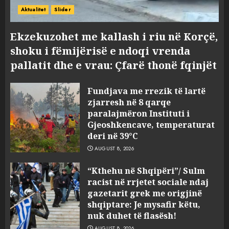
Aktualitet
Slider
Ekzekuzohet me kallash i riu në Korçë,
shoku i fëmijërisë e ndoqi vrenda
pallatit dhe e vrau: Çfarë thonë fqinjët
Fundjava me rrezik të lartë
zjarresh në 8 qarqe
paralajmëron Instituti i
Gjeoshkencave, temperaturat
deri në 39°C
AUGUST 8, 2026
“Kthehu në Shqipëri”/ Sulm
racist në rrjetet sociale ndaj
gazetarit grek me origjinë
shqiptare: Je mysafir këtu,
nuk duhet të flasësh!
AUGUST 8, 2026