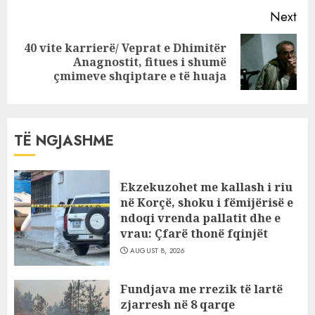
Next
40 vite karrierë/ Veprat e Dhimitër
Next
Anagnostit, fitues i shumë
post:
çmimeve shqiptare e të huaja
TË NGJASHME
Ekzekuzohet me kallash i riu
në Korçë, shoku i fëmijërisë e
ndoqi vrenda pallatit dhe e
vrau: Çfarë thonë fqinjët
AUGUST 8, 2026
Fundjava me rrezik të lartë
zjarresh në 8 qarqe