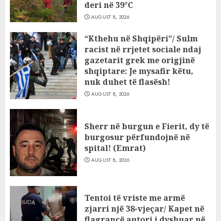
deri në 39°C
AUGUST 8, 2026
“Kthehu në Shqipëri”/ Sulm
racist në rrjetet sociale ndaj
gazetarit grek me origjinë
shqiptare: Je mysafir këtu,
nuk duhet të flasësh!
AUGUST 8, 2026
Sherr në burgun e Fierit, dy të
burgosur përfundojnë në
spital! (Emrat)
AUGUST 8, 2026
Tentoi të vriste me armë
zjarri një 38-vjeçar/ Kapet në
flagrancë autori i dyshuar në