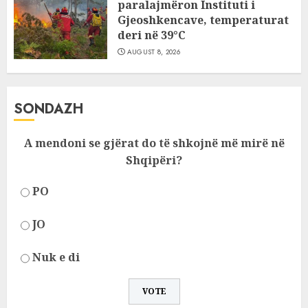
paralajmëron Instituti i
Gjeoshkencave, temperaturat
deri në 39°C
AUGUST 8, 2026
SONDAZH
A mendoni se gjërat do të shkojnë më mirë në
Shqipëri?
PO
JO
Nuk e di