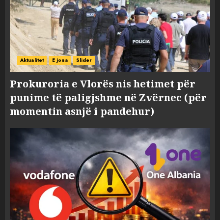
Aktualitet
E jona
Slider
Prokuroria e Vlorës nis hetimet për
punime të paligjshme në Zvërnec (për
momentin asnjë i pandehur)