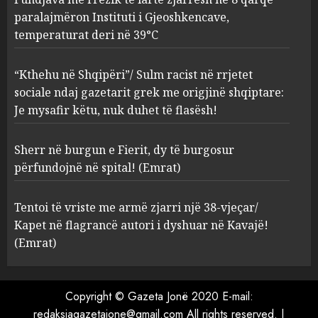
paralajmëron Instituti i Gjeoshkencave,
Sherr në burgun e Fierit, dy të
temperaturat deri në 39°C
burgosur përfundojnë në
spital! (Emrat)
“Kthehu në Shqipëri”/ Sulm racist në rrjetet
AUGUST 8, 2026
4
sociale ndaj gazetarit grek me origjinë shqiptare:
Je mysafir këtu, nuk duhet të flasësh!
Tentoi të vriste me armë
zjarri një 38-vjeçar/ Kapet në
Sherr në burgun e Fierit, dy të burgosur
flagrancë autori i dyshuar në
përfundojnë në spital! (Emrat)
Kavajë! (Emrat)
5
AUGUST 8, 2026
Tentoi të vriste me armë zjarri një 38-vjeçar/
Kapet në flagrancë autori i dyshuar në Kavajë!
(Emrat)
Copyright © Gazeta Jonë 2020 E-mail:
redaksiagazetajone@gmail.com All rights reserved.
|