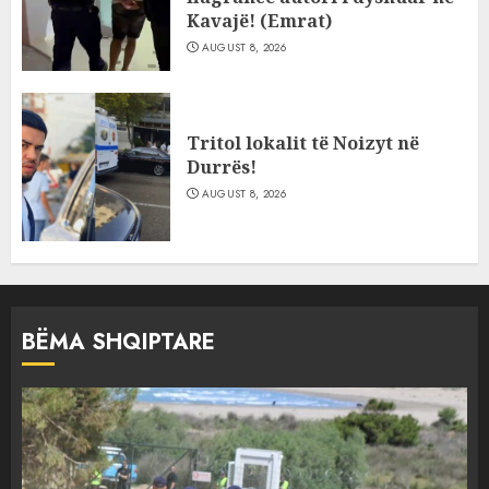
Kavajë! (Emrat)
AUGUST 8, 2026
Tritol lokalit të Noizyt në
Durrës!
AUGUST 8, 2026
BËMA SHQIPTARE