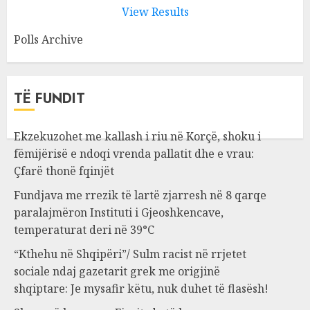
View Results
Polls Archive
TË FUNDIT
Ekzekuzohet me kallash i riu në Korçë, shoku i
fëmijërisë e ndoqi vrenda pallatit dhe e vrau:
Çfarë thonë fqinjët
Fundjava me rrezik të lartë zjarresh në 8 qarqe
paralajmëron Instituti i Gjeoshkencave,
temperaturat deri në 39°C
“Kthehu në Shqipëri”/ Sulm racist në rrjetet
sociale ndaj gazetarit grek me origjinë
shqiptare: Je mysafir këtu, nuk duhet të flasësh!