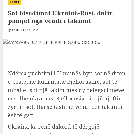
Slider
Sot bisedimet Ukrainë-Rusi, dalin
pamjet nga vendi i takimit
FEBRUARY 28, 2022
Ndërsa pushtimi i Ukrainës hyn sot në ditën
e pestë, në kufirin me Bjellorusinë, sot të
mbahet sot një takim mes dy delegacioneve,
rus dhe ukrainas. Bjellorusia në një njoftim
zyrtar sot, tha se tashmë vendi për takimin
është gati.
Ukraina ka rënë dakord të dërgojë