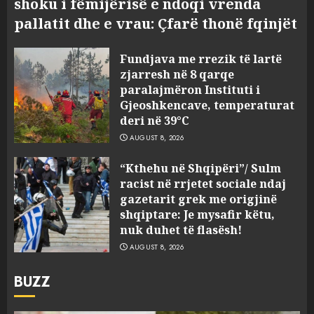
shoku i fëmijërisë e ndoqi vrenda
pallatit dhe e vrau: Çfarë thonë fqinjët
Fundjava me rrezik të lartë
zjarresh në 8 qarqe
paralajmëron Instituti i
Gjeoshkencave, temperaturat
deri në 39°C
AUGUST 8, 2026
“Kthehu në Shqipëri”/ Sulm
racist në rrjetet sociale ndaj
gazetarit grek me origjinë
shqiptare: Je mysafir këtu,
nuk duhet të flasësh!
AUGUST 8, 2026
BUZZ