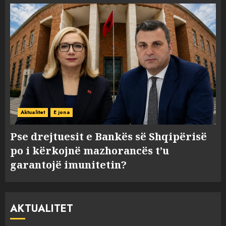
Aktualitet
E jona
Pse drejtuesit e Bankës së Shqipërisë
po i kërkojnë mazhorancës t’u
garantojë imunitetin?
AKTUALITET