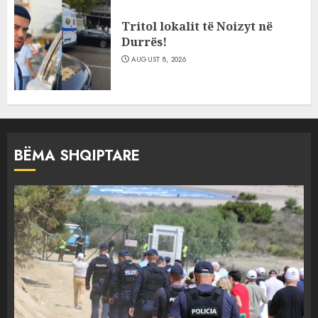
Tritol lokalit të Noizyt në
Durrës!
AUGUST 8, 2026
BËMA SHQIPTARE