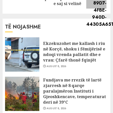
post:
e saj si velinë
TË NGJASHME
Ekzekuzohet me kallash i riu
në Korçë, shoku i fëmijërisë e
ndoqi vrenda pallatit dhe e
vrau: Çfarë thonë fqinjët
AUGUST 8, 2026
Fundjava me rrezik të lartë
zjarresh në 8 qarqe
paralajmëron Instituti i
Gjeoshkencave, temperaturat
deri në 39°C
AUGUST 8, 2026