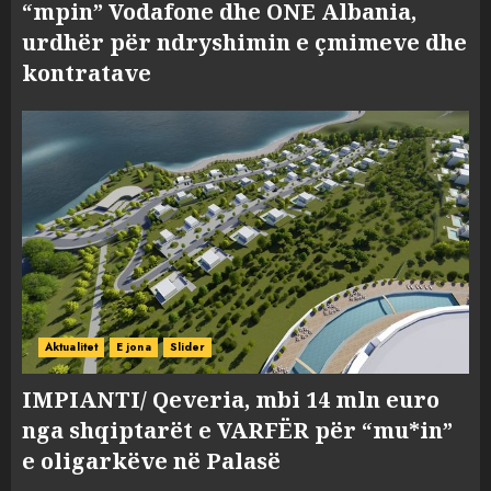
“mpin” Vodafone dhe ONE Albania,
urdhër për ndryshimin e çmimeve dhe
kontratave
Aktualitet
E jona
Slider
IMPIANTI/ Qeveria, mbi 14 mln euro
nga shqiptarët e VARFËR për “mu*in”
e oligarkëve në Palasë