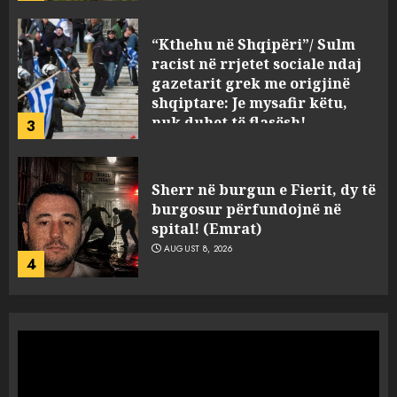
AUGUST 8, 2026
Sherr në burgun e Fierit, dy të
burgosur përfundojnë në
spital! (Emrat)
AUGUST 8, 2026
4
Tentoi të vriste me armë
zjarri një 38-vjeçar/ Kapet në
flagrancë autori i dyshuar në
Kavajë! (Emrat)
5
AUGUST 8, 2026
Ekzekuzohet me kallash i riu
në Korçë, shoku i fëmijërisë e
ndoqi vrenda pallatit dhe e
vrau: Çfarë thonë fqinjët