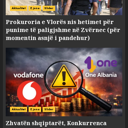
Aktualitet
E jona
Slider
Prokuroria e Vlorës nis hetimet për
punime të paligjshme në Zvërnec (për
momentin asnjë i pandehur)
Aktualitet
E jona
Slider
Zhvatën shqiptarët, Konkurrenca