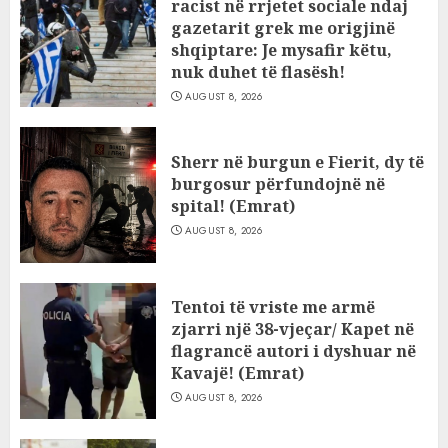
racist në rrjetet sociale ndaj
gazetarit grek me origjinë
shqiptare: Je mysafir këtu,
nuk duhet të flasësh!
AUGUST 8, 2026
Sherr në burgun e Fierit, dy të
burgosur përfundojnë në
spital! (Emrat)
AUGUST 8, 2026
Tentoi të vriste me armë
zjarri një 38-vjeçar/ Kapet në
flagrancë autori i dyshuar në
Kavajë! (Emrat)
AUGUST 8, 2026