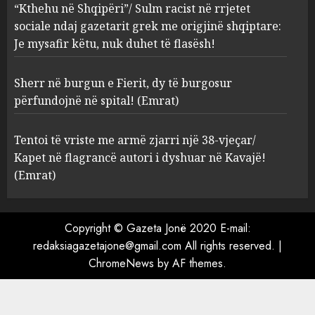
“Kthehu në Shqipëri”/ Sulm racist në rrjetet
AUGUST 8, 2026
4
sociale ndaj gazetarit grek me origjinë shqiptare:
Je mysafir këtu, nuk duhet të flasësh!
Tentoi të vriste me armë
zjarri një 38-vjeçar/ Kapet në
Sherr në burgun e Fierit, dy të burgosur
flagrancë autori i dyshuar në
përfundojnë në spital! (Emrat)
Kavajë! (Emrat)
5
AUGUST 8, 2026
Tentoi të vriste me armë zjarri një 38-vjeçar/
Kapet në flagrancë autori i dyshuar në Kavajë!
(Emrat)
Copyright © Gazeta Jonë 2020 E-mail:
redaksiagazetajone@gmail.com All rights reserved.
|
ChromeNews
by AF themes.