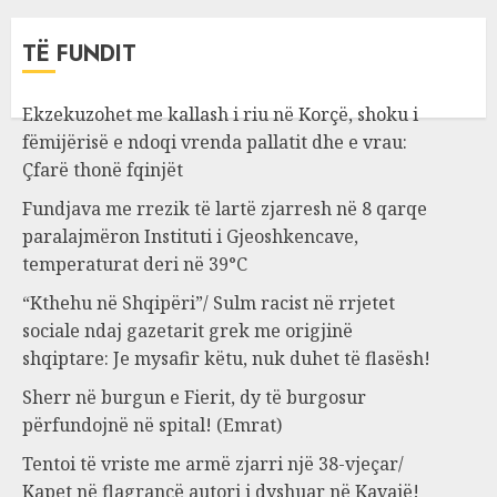
TË FUNDIT
Ekzekuzohet me kallash i riu në Korçë, shoku i
fëmijërisë e ndoqi vrenda pallatit dhe e vrau:
Çfarë thonë fqinjët
Fundjava me rrezik të lartë zjarresh në 8 qarqe
paralajmëron Instituti i Gjeoshkencave,
temperaturat deri në 39°C
“Kthehu në Shqipëri”/ Sulm racist në rrjetet
sociale ndaj gazetarit grek me origjinë
shqiptare: Je mysafir këtu, nuk duhet të flasësh!
Sherr në burgun e Fierit, dy të burgosur
përfundojnë në spital! (Emrat)
Tentoi të vriste me armë zjarri një 38-vjeçar/
Kapet në flagrancë autori i dyshuar në Kavajë!