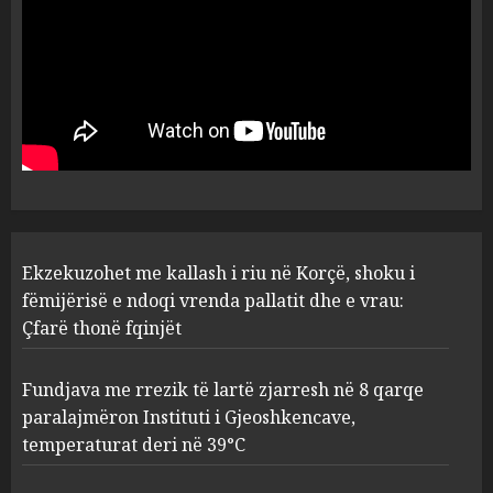
1
AUGUST 8, 2026
Fundjava me rrezik të lartë
zjarresh në 8 qarqe
paralajmëron Instituti i
Gjeoshkencave, temperaturat
deri në 39°C
2
AUGUST 8, 2026
“Kthehu në Shqipëri”/ Sulm
Ekzekuzohet me kallash i riu në Korçë, shoku i
racist në rrjetet sociale ndaj
gazetarit grek me origjinë
fëmijërisë e ndoqi vrenda pallatit dhe e vrau:
shqiptare: Je mysafir këtu,
Çfarë thonë fqinjët
nuk duhet të flasësh!
3
AUGUST 8, 2026
Fundjava me rrezik të lartë zjarresh në 8 qarqe
paralajmëron Instituti i Gjeoshkencave,
Sherr në burgun e Fierit, dy të
temperaturat deri në 39°C
burgosur përfundojnë në
spital! (Emrat)