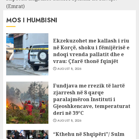
(Emrat)
MOS I HUMBISNI
Ekzekuzohet me kallash i riu
në Korçë, shoku i fëmijërisë e
ndoqi vrenda pallatit dhe e
vrau: Çfarë thonë fqinjët
AUGUST 8, 2026
Fundjava me rrezik të lartë
zjarresh në 8 qarqe
paralajmëron Instituti i
Gjeoshkencave, temperaturat
deri në 39°C
AUGUST 8, 2026
“Kthehu në Shqipëri”/ Sulm