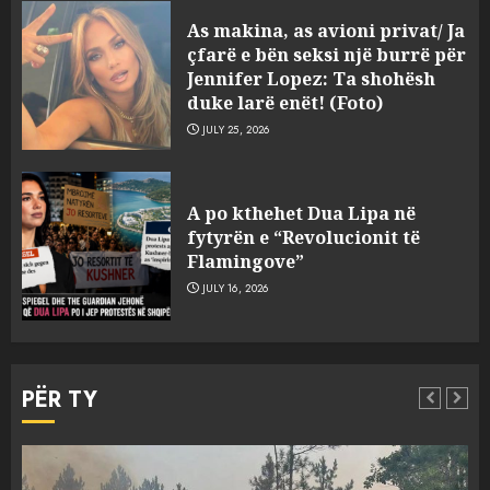
“Kthehu në Shqipëri”/ Sulm
As makina, as avioni privat/ Ja
racist në rrjetet sociale ndaj
çfarë e bën seksi një burrë për
gazetarit grek me origjinë
Jennifer Lopez: Ta shohësh
shqiptare: Je mysafir këtu,
duke larë enët! (Foto)
nuk duhet të flasësh!
3
JULY 25, 2026
AUGUST 8, 2026
Sherr në burgun e Fierit, dy të
A po kthehet Dua Lipa në
burgosur përfundojnë në
fytyrën e “Revolucionit të
spital! (Emrat)
Flamingove”
AUGUST 8, 2026
4
JULY 16, 2026
Tentoi të vriste me armë
zjarri një 38-vjeçar/ Kapet në
PËR TY
flagrancë autori i dyshuar në
Kavajë! (Emrat)
5
AUGUST 8, 2026