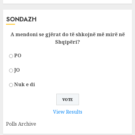
SONDAZH
A mendoni se gjërat do të shkojnë më mirë në
Shqipëri?
PO
JO
Nuk e di
View Results
Polls Archive