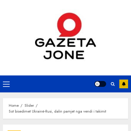
Skip
to
content
Primary
Menu
Home
Slider
Sot bisedimet Ukrainë-Rusi, dalin pamjet nga vendi i takimit