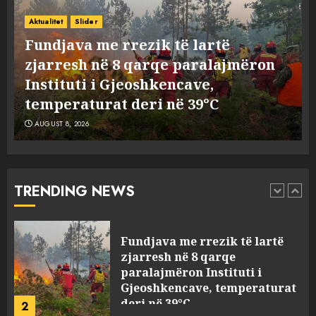
Ekzekuzohet me kallash i riu
Aktualitet
Slider
në Korçë, shoku i fëmijërisë e
Fundjava me rrezik të lartë
ndoqi vrenda pallatit dhe e
zjarresh në 8 qarqe paralajmëron
vrau: Çfarë thonë fqinjët
Instituti i Gjeoshkencave,
1
AUGUST 8, 2026
temperaturat deri në 39°C
AUGUST 8, 2026
Fundjava me rrezik të lartë
zjarresh në 8 qarqe
paralajmëron Instituti i
Gjeoshkencave, temperaturat
TRENDING NEWS
deri në 39°C
2
AUGUST 8, 2026
“Kthehu në Shqipëri”/ Sulm
racist në rrjetet sociale ndaj
gazetarit grek me origjinë
shqiptare: Je mysafir këtu,
nuk duhet të flasësh!
3