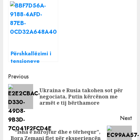
luftën Rusi-
Ukrainë, arrihet
Ukrainë?
marrëveshja e
parë
Përshkallëzimi i
tensioneve
Ukrainë-Rusi,
Continue
NATO zhvendos
Previous
stafin nga Kievi
Reading
Ukraina e Rusia takohen sot për
Pre
negociata, Putin kërcënon me
pos
armët e tij bërthamore
Next
“Isha e ndrojtur dhe e tërhequr”,
Next
Bora Zemani flet për eksperiencën