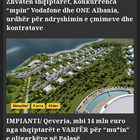
Zhvatën shqiptarët, Konkurrenca
“mpin” Vodafone dhe ONE Albania,
urdhër për ndryshimin e çmimeve dhe
kontratave
Aktualitet
E jona
Slider
IMPIANTI/ Qeveria, mbi 14 mln euro
nga shqiptarët e VARFËR për “mu*in”
e oligarkëve në Palasë