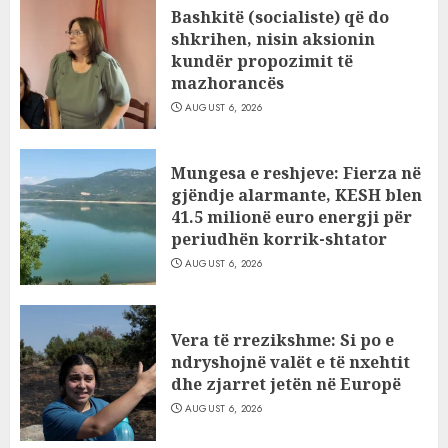
Bashkitë (socialiste) që do
shkrihen, nisin aksionin
kundër propozimit të
mazhorancës
AUGUST 6, 2026
Mungesa e reshjeve: Fierza në
gjëndje alarmante, KESH blen
41.5 milionë euro energji për
periudhën korrik-shtator
AUGUST 6, 2026
Vera të rrezikshme: Si po e
ndryshojnë valët e të nxehtit
dhe zjarret jetën në Europë
AUGUST 6, 2026