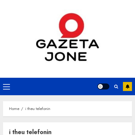
Skip
to
content
Primary
Menu
Home
i theu telefonin
i theu telefonin