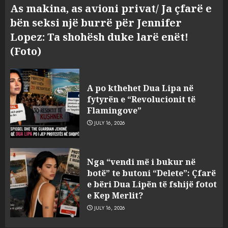
As makina, as avioni privat/ Ja çfarë e
bën seksi një burrë për Jennifer
Lopez: Ta shohësh duke larë enët!
(Foto)
A po kthehet Dua Lipa në
fytyrën e “Revolucionit të
Flamingove”
JULY 16, 2026
Bashkitë (socialiste) që do
Nga “vendi më i bukur në
shkrihen, nisin aksionin
botë” te butoni “Delete”: Çfarë
kundër propozimit të
e bëri Dua Lipën të fshijë fotot
mazhorancës
e Kep Merlit?
3
AUGUST 6, 2026
JULY 16, 2026