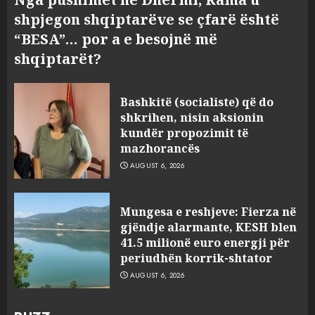
shpjegon shqiptarëve se çfarë është
“BESA”… por a e besojnë më
shqiptarët?
Bashkitë (socialiste) që do
shkrihen, nisin aksionin
kundër propozimit të
mazhorancës
AUGUST 6, 2026
Mungesa e reshjeve: Fierza në
gjëndje alarmante, KESH blen
41.5 milionë euro energji për
periudhën korrik-shtator
AUGUST 6, 2026