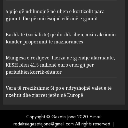
2
5 pije që ndihmojnë në uljen e kortizolit para
gjumit dhe përmirësojnë cilësinë e gjumit
Bashkitë (socialiste) që do
shkrihen, nisin aksionin
kundër propozimit të
Bashkitë (socialiste) që do shkrihen, nisin aksionin
mazhorancës
kundër propozimit të mazhorancës
3
AUGUST 6, 2026
Mungesa e reshjeve: Fierza në gjëndje alarmante,
Mungesa e reshjeve: Fierza në
KESH blen 41.5 milionë euro energji për
gjëndje alarmante, KESH blen
periudhën korrik-shtator
41.5 milionë euro energji për
periudhën korrik-shtator
Vera të rrezikshme: Si po e ndryshojnë valët e të
4
AUGUST 6, 2026
nxehtit dhe zjarret jetën në Europë
Vera të rrezikshme: Si po e
Copyright © Gazeta Jonë 2020 E-mail:
ndryshojnë valët e të nxehtit
dhe zjarret jetën në Europë
redaksiagazetajone@gmail.com All rights reserved.
|