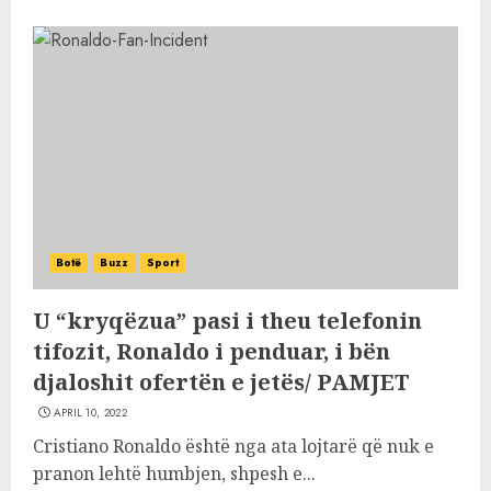
Botë
Buzz
Sport
U “kryqëzua” pasi i theu telefonin
tifozit, Ronaldo i penduar, i bën
djaloshit ofertën e jetës/ PAMJET
APRIL 10, 2022
Cristiano Ronaldo është nga ata lojtarë që nuk e
pranon lehtë humbjen, shpesh e...