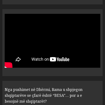
Vera të rrezikshme: Si po e
ndryshojnë valët e të nxehtit
dhe zjarret jetën në Europë
AUGUST 6, 2026
5
Nga pushimet në Dhërmi,
Rama u shpjegon shqiptarëve
se çfarë është “BESA”… por a e
besojnë më shqiptarët?
1
AUGUST 6, 2026
5 pije që ndihmojnë në uljen e
Nga pushimet në Dhërmi, Rama u shpjegon
kortizolit para gjumit dhe
shqiptarëve se çfarë është “BESA”… por a e
përmirësojnë cilësinë e gjumit
besojnë më shqiptarët?
AUGUST 6, 2026