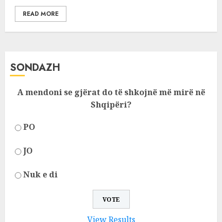
READ MORE
SONDAZH
A mendoni se gjërat do të shkojnë më mirë në
Shqipëri?
PO
JO
Nuk e di
View Results