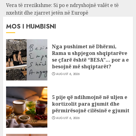
Vera të rrezikshme: Si po e ndryshojnë valët e të
nxehtit dhe zjarret jetën në Europë
MOS I HUMBISNI
Nga pushimet në Dhërmi,
Rama u shpjegon shqiptarëve
se çfarë është “BESA”… por a e
besojnë më shqiptarët?
AUGUST 6, 2026
5 pije që ndihmojnë në uljen e
kortizolit para gjumit dhe
përmirësojnë cilësinë e gjumit
AUGUST 6, 2026