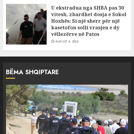
U ekstradua nga SHBA pas 30
vitesh, zbardhet dosja e Sokol
Hoxhës: Si një sherr për një
kasetofon solli vrasjen e dy
vëllezërve në Patos
AUGUST 6, 2026
BËMA SHQIPTARE