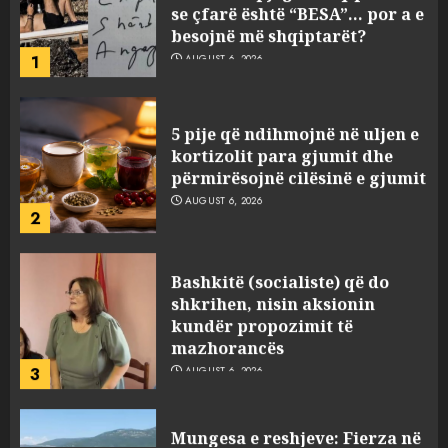
5 pije që ndihmojnë në uljen e
kortizolit para gjumit dhe
përmirësojnë cilësinë e gjumit
AUGUST 6, 2026
2
Bashkitë (socialiste) që do
shkrihen, nisin aksionin
kundër propozimit të
mazhorancës
3
AUGUST 6, 2026
Mungesa e reshjeve: Fierza në
gjëndje alarmante, KESH blen
41.5 milionë euro energji për
periudhën korrik-shtator
4
AUGUST 6, 2026