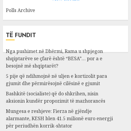
Polls Archive
TË FUNDIT
Nga pushimet në Dhërmi, Rama u shpjegon
shqiptarëve se çfarë është “BESA”… por a e
besojnë më shqiptarët?
5 pije që ndihmojnë në uljen e kortizolit para
gjumit dhe përmirësojnë cilësinë e gjumit
Bashkitë (socialiste) që do shkrihen, nisin
aksionin kundër propozimit të mazhorancës
Mungesa e reshjeve: Fierza në gjëndje
alarmante, KESH blen 41.5 milionë euro energji
për periudhën korrik-shtator