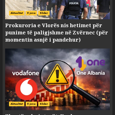
Aktualitet
E jona
Slider
Prokuroria e Vlorës nis hetimet për
punime të paligjshme në Zvërnec (për
momentin asnjë i pandehur)
Aktualitet
E jona
Slider