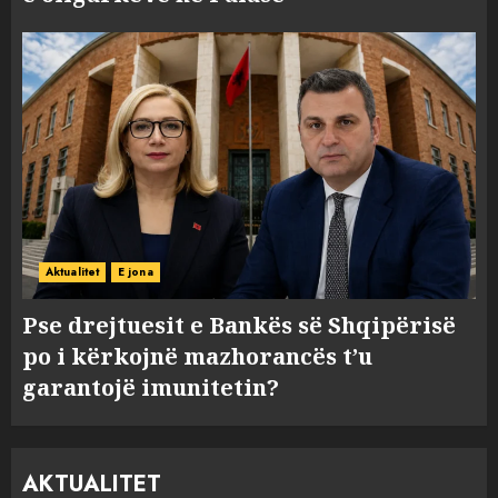
Aktualitet
E jona
Pse drejtuesit e Bankës së Shqipërisë
po i kërkojnë mazhorancës t’u
garantojë imunitetin?
AKTUALITET