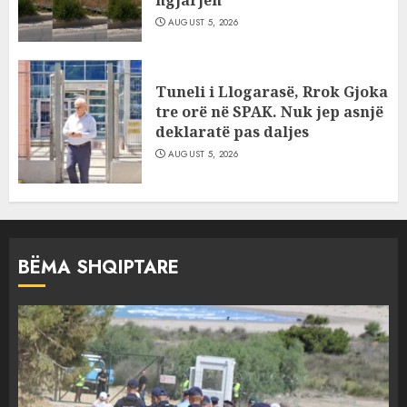
ngjarjen
AUGUST 5, 2026
Tuneli i Llogarasë, Rrok Gjoka
tre orë në SPAK. Nuk jep asnjë
deklaratë pas daljes
AUGUST 5, 2026
BËMA SHQIPTARE