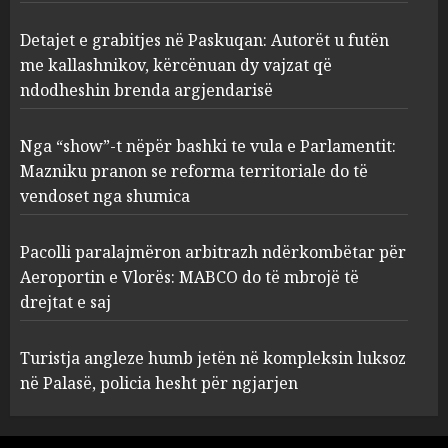
vajzat që ndodheshin brenda
argjendarisë
2
Detajet e grabitjes në Paskuqan: Autorët u futën
AUGUST 5, 2026
me kallashnikov, kërcënuan dy vajzat që
ndodheshin brenda argjendarisë
Nga “show”-t nëpër bashki te
vula e Parlamentit: Mazniku
pranon se reforma
Nga “show”-t nëpër bashki te vula e Parlamentit:
territoriale do të vendoset nga
Mazniku pranon se reforma territoriale do të
shumica
3
vendoset nga shumica
AUGUST 5, 2026
Pacolli paralajmëron
Pacolli paralajmëron arbitrazh ndërkombëtar për
arbitrazh ndërkombëtar për
Aeroportin e Vlorës: MABCO do të mbrojë të
Aeroportin e Vlorës: MABCO
drejtat e saj
do të mbrojë të drejtat e saj
4
AUGUST 5, 2026
Turistja angleze humb jetën në kompleksin luksoz
në Palasë, policia hesht për ngjarjen
Turistja angleze humb jetën
në kompleksin luksoz në