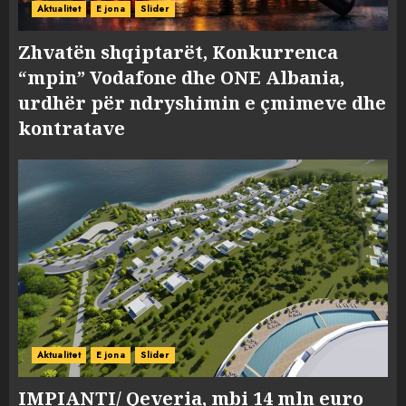
Aktualitet
E jona
Slider
Zhvatën shqiptarët, Konkurrenca
“mpin” Vodafone dhe ONE Albania,
urdhër për ndryshimin e çmimeve dhe
kontratave
Aktualitet
E jona
Slider
IMPIANTI/ Qeveria, mbi 14 mln euro