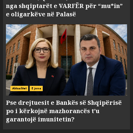
nga shqiptarët e VARFËR për “mu*in”
e oligarkëve në Palasë
Aktualitet
E jona
Pse drejtuesit e Bankës së Shqipërisë
po i kërkojnë mazhorancës t’u
garantojë imunitetin?