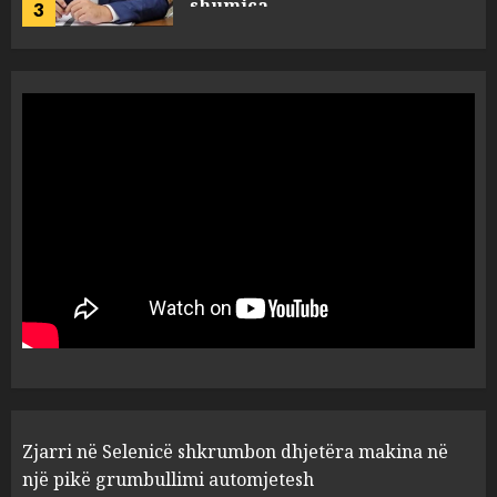
4
AUGUST 5, 2026
Turistja angleze humb jetën
në kompleksin luksoz në
Palasë, policia hesht për
ngjarjen
5
AUGUST 5, 2026
Zjarri në Selenicë shkrumbon
dhjetëra makina në një pikë
grumbullimi automjetesh
AUGUST 5, 2026
1
Detajet e grabitjes në
Zjarri në Selenicë shkrumbon dhjetëra makina në
Paskuqan: Autorët u futën me
kallashnikov, kërcënuan dy
një pikë grumbullimi automjetesh