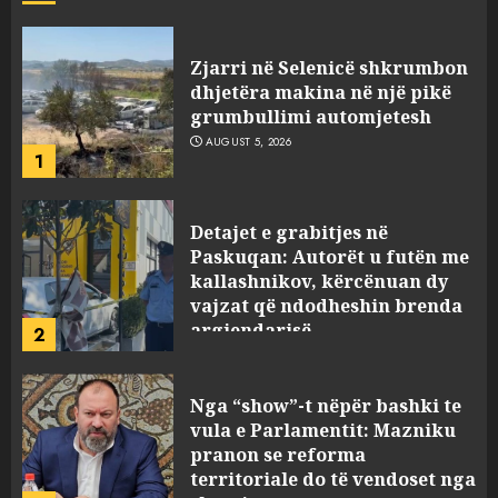
Detajet e grabitjes në
Paskuqan: Autorët u futën me
kallashnikov, kërcënuan dy
vajzat që ndodheshin brenda
argjendarisë
2
AUGUST 5, 2026
Nga “show”-t nëpër bashki te
vula e Parlamentit: Mazniku
pranon se reforma
territoriale do të vendoset nga
shumica
3
AUGUST 5, 2026
Pacolli paralajmëron
arbitrazh ndërkombëtar për
Aeroportin e Vlorës: MABCO
do të mbrojë të drejtat e saj