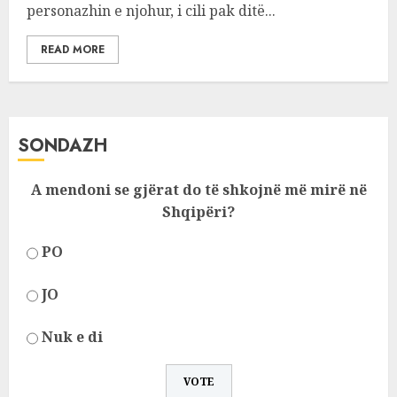
personazhin e njohur, i cili pak ditë...
READ MORE
SONDAZH
A mendoni se gjërat do të shkojnë më mirë në
Shqipëri?
PO
JO
Nuk e di