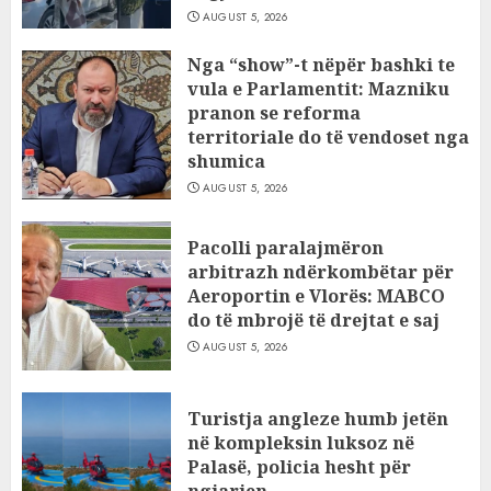
AUGUST 5, 2026
Nga “show”-t nëpër bashki te
vula e Parlamentit: Mazniku
pranon se reforma
territoriale do të vendoset nga
shumica
AUGUST 5, 2026
Pacolli paralajmëron
arbitrazh ndërkombëtar për
Aeroportin e Vlorës: MABCO
do të mbrojë të drejtat e saj
AUGUST 5, 2026
Turistja angleze humb jetën
në kompleksin luksoz në
Palasë, policia hesht për