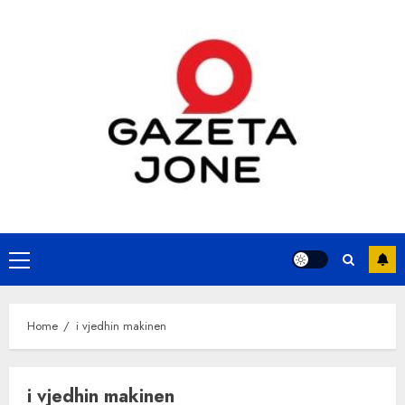
Skip
to
content
Primary
Menu
Home
i vjedhin makinen
i vjedhin makinen