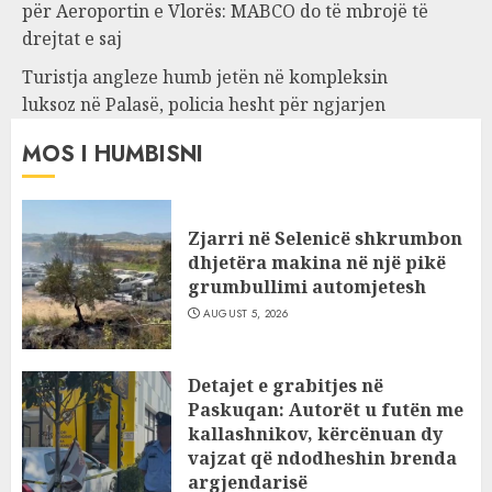
për Aeroportin e Vlorës: MABCO do të mbrojë të
drejtat e saj
Turistja angleze humb jetën në kompleksin
luksoz në Palasë, policia hesht për ngjarjen
MOS I HUMBISNI
Zjarri në Selenicë shkrumbon
dhjetëra makina në një pikë
grumbullimi automjetesh
AUGUST 5, 2026
Detajet e grabitjes në
Paskuqan: Autorët u futën me
kallashnikov, kërcënuan dy
vajzat që ndodheshin brenda
argjendarisë