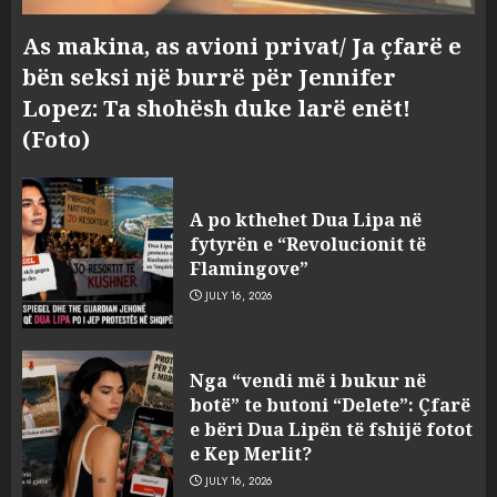
As makina, as avioni privat/ Ja çfarë e
bën seksi një burrë për Jennifer
Lopez: Ta shohësh duke larë enët!
(Foto)
A po kthehet Dua Lipa në
fytyrën e “Revolucionit të
Flamingove”
JULY 16, 2026
Nga “show”-t nëpër bashki te
Nga “vendi më i bukur në
vula e Parlamentit: Mazniku
botë” te butoni “Delete”: Çfarë
pranon se reforma
e bëri Dua Lipën të fshijë fotot
territoriale do të vendoset nga
e Kep Merlit?
shumica
3
JULY 16, 2026
AUGUST 5, 2026