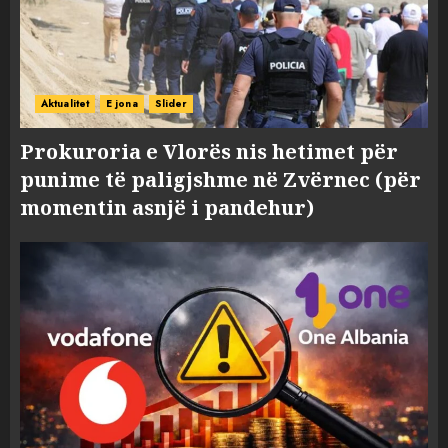
Aktualitet
E jona
Slider
Prokuroria e Vlorës nis hetimet për
punime të paligjshme në Zvërnec (për
momentin asnjë i pandehur)