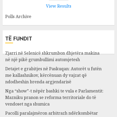
View Results
Polls Archive
TË FUNDIT
Zjarri në Selenicë shkrumbon dhjetëra makina
në një pikë grumbullimi automjetesh
Detajet e grabitjes në Paskuqan: Autorët u futën
me kallashnikov, kërcënuan dy vajzat që
ndodheshin brenda argjendarisë
Nga “show”-t nëpër bashki te vula e Parlamentit:
Mazniku pranon se reforma territoriale do të
vendoset nga shumica
Pacolli paralajmëron arbitrazh ndërkombëtar