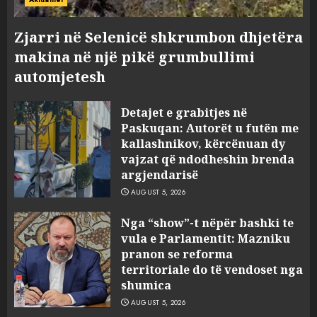
Zjarri në Selenicë shkrumbon dhjetëra
makina në një pikë grumbullimi
automjetesh
Detajet e grabitjes në
Paskuqan: Autorët u futën me
kallashnikov, kërcënuan dy
vajzat që ndodheshin brenda
argjendarisë
AUGUST 5, 2026
Nga “show”-t nëpër bashki te
vula e Parlamentit: Mazniku
pranon se reforma
territoriale do të vendoset nga
shumica
AUGUST 5, 2026