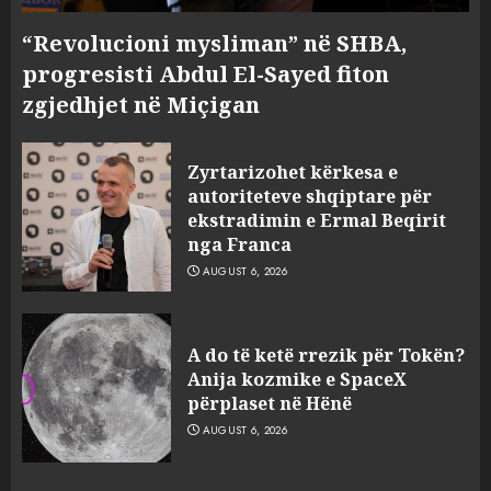
“Revolucioni mysliman” në SHBA,
progresisti Abdul El-Sayed fiton
zgjedhjet në Miçigan
Zyrtarizohet kërkesa e
autoriteteve shqiptare për
ekstradimin e Ermal Beqirit
nga Franca
AUGUST 6, 2026
A do të ketë rrezik për Tokën?
Anija kozmike e SpaceX
përplaset në Hënë
AUGUST 6, 2026