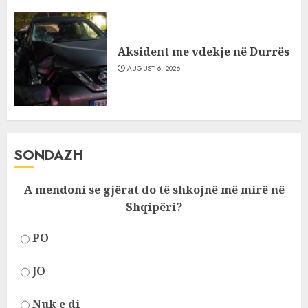
Aksident me vdekje në Durrës
AUGUST 6, 2026
SONDAZH
A mendoni se gjërat do të shkojnë më mirë në
Shqipëri?
PO
JO
Nuk e di