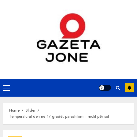
Skip
to
content
Primary
Menu
Home
Slider
Temperaturat deri në 17 gradë, parashikimi i motit për sot