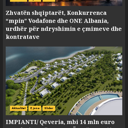
Zhvatën shqiptarët, Konkurrenca
“mpin” Vodafone dhe ONE Albania,
urdhër për ndryshimin e çmimeve dhe
kontratave
Aktualitet
E jona
Slider
IMPIANTI/ Qeveria, mbi 14 mln euro