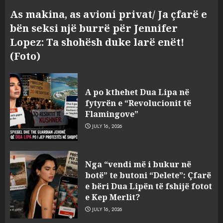
As makina, as avioni privat/ Ja çfarë e
bën seksi një burrë për Jennifer
Lopez: Ta shohësh duke larë enët!
(Foto)
A po kthehet Dua Lipa në
fytyrën e “Revolucionit të
Flamingove”
JULY 16, 2026
Zbulohet në detin Jon 83 vite
Nga “vendi më i bukur në
pas fundosjes anija e rrallë
botë” te butoni “Delete”: Çfarë
gjermane e Luftës së Dytë
e bëri Dua Lipën të fshijë fotot
Botërore
e Kep Merlit?
3
AUGUST 6, 2026
JULY 16, 2026