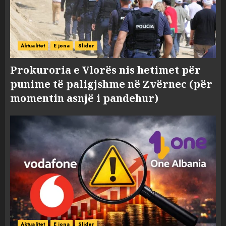
Aktualitet
E jona
Slider
Prokuroria e Vlorës nis hetimet për
punime të paligjshme në Zvërnec (për
momentin asnjë i pandehur)
Aktualitet
E jona
Slider