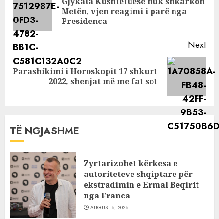
Gjykata Kushtetuese nuk shkarkon
Pre
Metën, vjen reagimi i parë nga
pos
Presidenca
Next
Parashikimi i Horoskopit 17 shkurt
Next
2022, shenjat më me fat sot
post:
TË NGJASHME
Zyrtarizohet kërkesa e
autoriteteve shqiptare për
ekstradimin e Ermal Beqirit
nga Franca
AUGUST 6, 2026