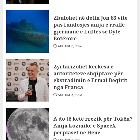
Zbulohet në detin Jon 83 vite
pas fundosjes anija e rrallë
gjermane e Luftës së Dytë
Botërore
AUGUST 6, 2026
Zyrtarizohet kërkesa e
autoriteteve shqiptare për
ekstradimin e Ermal Beqirit
nga Franca
AUGUST 6, 2026
A do të ketë rrezik për Tokën?
Anija kozmike e SpaceX
përplaset në Hënë