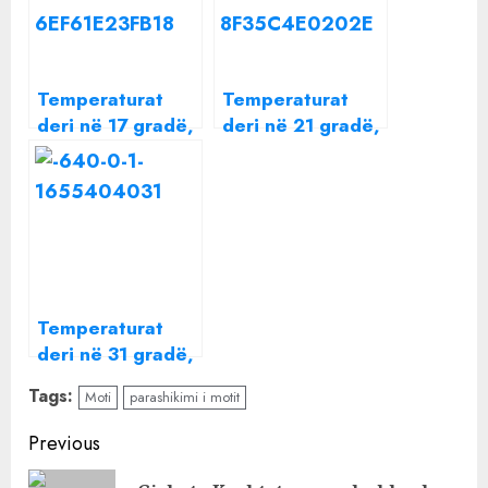
Temperaturat
Temperaturat
deri në 17 gradë,
deri në 21 gradë,
parashikimi i
parashikimi i
motit për sot
motit për sot
Temperaturat
deri në 31 gradë,
parashikimi i
Tags:
Moti
parashikimi i motit
motit për sot
Continue
Previous
Reading