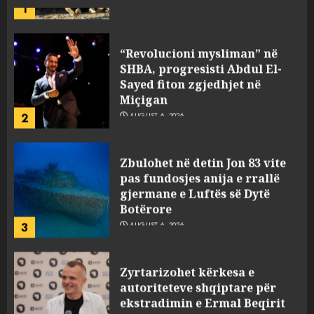
“Revolucioni mysliman” në
SHBA, progresisti Abdul El-
Sayed fiton zgjedhjet në
Miçigan
2
AUGUST 6, 2026
Zbulohet në detin Jon 83 vite
pas fundosjes anija e rrallë
gjermane e Luftës së Dytë
Botërore
3
AUGUST 6, 2026
Zyrtarizohet kërkesa e
autoriteteve shqiptare për
ekstradimin e Ermal Beqirit
nga Franca
4
AUGUST 6, 2026