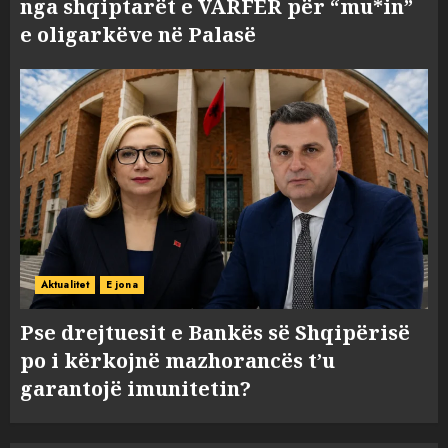
nga shqiptarët e VARFËR për “mu*in”
e oligarkëve në Palasë
Aktualitet
E jona
Pse drejtuesit e Bankës së Shqipërisë
po i kërkojnë mazhorancës t’u
garantojë imunitetin?