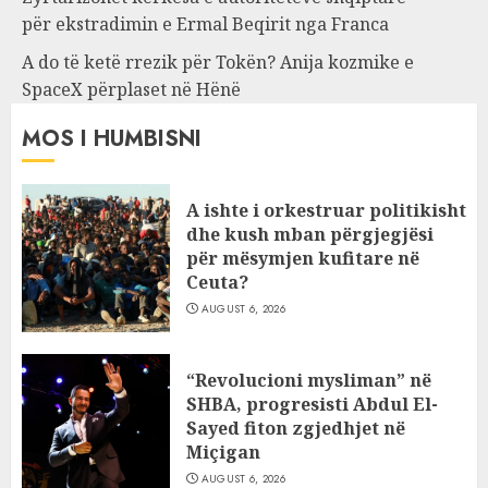
për ekstradimin e Ermal Beqirit nga Franca
A do të ketë rrezik për Tokën? Anija kozmike e
SpaceX përplaset në Hënë
MOS I HUMBISNI
A ishte i orkestruar politikisht
dhe kush mban përgjegjësi
për mësymjen kufitare në
Ceuta?
AUGUST 6, 2026
“Revolucioni mysliman” në
SHBA, progresisti Abdul El-
Sayed fiton zgjedhjet në
Miçigan
AUGUST 6, 2026