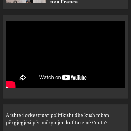
A do të ketë rrezik për Tokën?
Anija kozmike e SpaceX
përplaset në Hënë
AUGUST 6, 2026
5
A ishte i orkestruar politikisht
dhe kush mban përgjegjësi
për mësymjen kufitare në
Ceuta?
1
AUGUST 6, 2026
“Revolucioni mysliman” në
A ishte i orkestruar politikisht dhe kush mban
SHBA, progresisti Abdul El-
Sayed fiton zgjedhjet në
përgjegjësi për mësymjen kufitare në Ceuta?
Miçigan