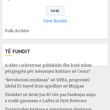
View Results
Polls Archive
TË FUNDIT
A ishte i orkestruar politikisht dhe kush mban
përgjegjësi për mësymjen kufitare në Ceuta?
“Revolucioni mysliman” në SHBA, progresisti
Abdul El-Sayed fiton zgjedhjet në Miçigan
Zbulohet në detin Jon 83 vite pas fundosjes anija
e rrallë gjermane e Luftës së Dytë Botërore
Zyrtarizohet kërkesa e autoriteteve shqiptare