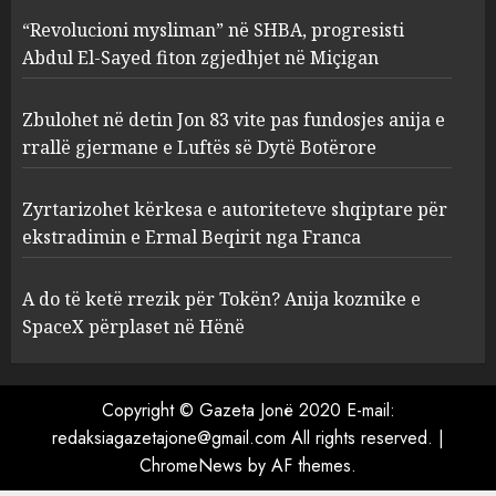
2
AUGUST 6, 2026
“Revolucioni mysliman” në SHBA, progresisti
Abdul El-Sayed fiton zgjedhjet në Miçigan
Zbulohet në detin Jon 83 vite
pas fundosjes anija e rrallë
Zbulohet në detin Jon 83 vite pas fundosjes anija e
gjermane e Luftës së Dytë
rrallë gjermane e Luftës së Dytë Botërore
Botërore
3
AUGUST 6, 2026
Zyrtarizohet kërkesa e autoriteteve shqiptare për
ekstradimin e Ermal Beqirit nga Franca
Zyrtarizohet kërkesa e
autoriteteve shqiptare për
A do të ketë rrezik për Tokën? Anija kozmike e
ekstradimin e Ermal Beqirit
SpaceX përplaset në Hënë
nga Franca
4
AUGUST 6, 2026
Copyright © Gazeta Jonë 2020 E-mail:
redaksiagazetajone@gmail.com All rights reserved.
|
A do të ketë rrezik për Tokën?
ChromeNews
by AF themes.
Anija kozmike e SpaceX
përplaset në Hënë