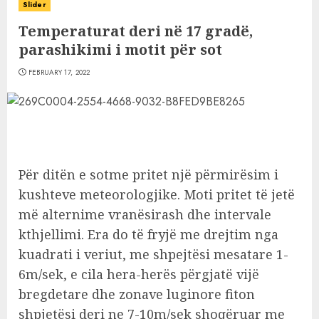
Slider
Temperaturat deri në 17 gradë,
parashikimi i motit për sot
FEBRUARY 17, 2022
Për ditën e sotme pritet një përmirësim i
kushteve meteorologjike. Moti pritet të jetë
më alternime vranësirash dhe intervale
kthjellimi. Era do të fryjë me drejtim nga
kuadrati i veriut, me shpejtësi mesatare 1-
6m/sek, e cila hera-herës përgjatë vijë
bregdetare dhe zonave luginore fiton
shpjetësi deri ne 7-10m/sek shoqëruar me