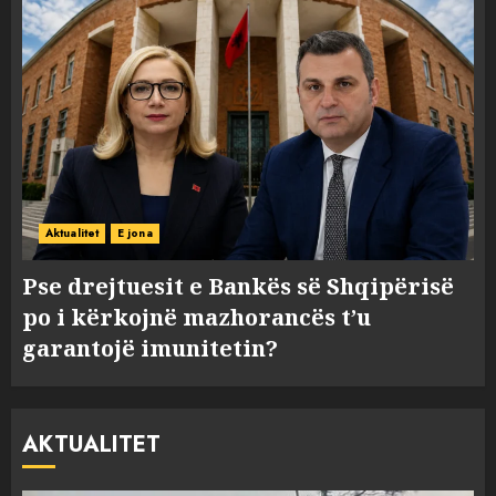
Aktualitet
E jona
Pse drejtuesit e Bankës së Shqipërisë
po i kërkojnë mazhorancës t’u
garantojë imunitetin?
AKTUALITET