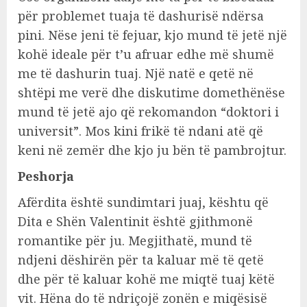
për problemet tuaja të dashurisë ndërsa
pini. Nëse jeni të fejuar, kjo mund të jetë një
kohë ideale për t’u afruar edhe më shumë
me të dashurin tuaj. Një natë e qetë në
shtëpi me verë dhe diskutime domethënëse
mund të jetë ajo që rekomandon “doktori i
universit”. Mos kini frikë të ndani atë që
keni në zemër dhe kjo ju bën të pambrojtur.
Peshorja
Afërdita është sundimtari juaj, kështu që
Dita e Shën Valentinit është gjithmonë
romantike për ju. Megjithatë, mund të
ndjeni dëshirën për ta kaluar më të qetë
dhe për të kaluar kohë me miqtë tuaj këtë
vit. Hëna do të ndriçojë zonën e miqësisë