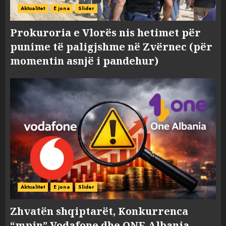
Aktualitet
E jona
Slider
Prokuroria e Vlorës nis hetimet për
punime të paligjshme në Zvërnec (për
momentin asnjë i pandehur)
Aktualitet
E jona
Slider
Zhvatën shqiptarët, Konkurrenca
“mpin” Vodafone dhe ONE Albania,