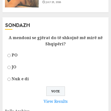
JULY 25, 2026
SONDAZH
A mendoni se gjërat do të shkojnë më mirë në
Shqipëri?
PO
JO
Nuk e di
View Results