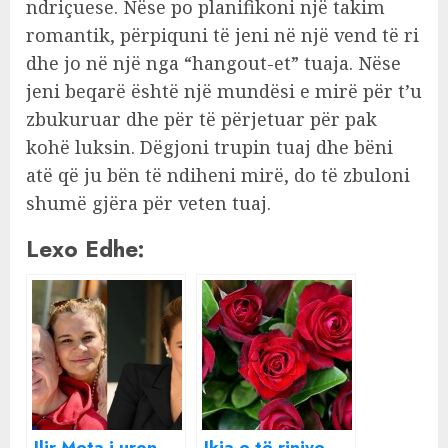
ndriçuese. Nëse po planifikoni një takim
romantik, përpiquni të jeni në një vend të ri
dhe jo në një nga “hangout-et” tuaja. Nëse
jeni beqarë është një mundësi e mirë për t’u
zbukuruar dhe për të përjetuar për pak
kohë luksin. Dëgjoni trupin tuaj dhe bëni
atë që ju bën të ndiheni mirë, do të zbuloni
shumë gjëra për veten tuaj.
Lexo Edhe:
Ilir Meta i uron
Ikja e të rinjve