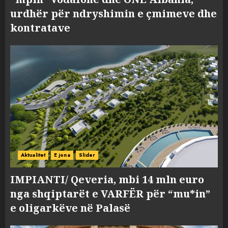
urdhër për ndryshimin e çmimeve dhe
kontratave
Aktualitet
E jona
Slider
IMPIANTI/ Qeveria, mbi 14 mln euro
nga shqiptarët e VARFËR për “mu*in”
e oligarkëve në Palasë