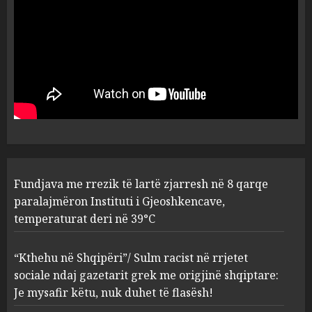
5
Fundjava me rrezik të lartë
zjarresh në 8 qarqe
paralajmëron Instituti i
Gjeoshkencave, temperaturat
deri në 39°C
1
AUGUST 8, 2026
“Kthehu në Shqipëri”/ Sulm
Fundjava me rrezik të lartë zjarresh në 8 qarqe
racist në rrjetet sociale ndaj
gazetarit grek me origjinë
paralajmëron Instituti i Gjeoshkencave,
shqiptare: Je mysafir këtu,
temperaturat deri në 39°C
nuk duhet të flasësh!
2
AUGUST 8, 2026
“Kthehu në Shqipëri”/ Sulm racist në rrjetet
sociale ndaj gazetarit grek me origjinë shqiptare:
Sherr në burgun e Fierit, dy të
Je mysafir këtu, nuk duhet të flasësh!
burgosur përfundojnë në