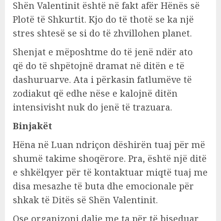
Shën Valentinit është në fakt afër Hënës së
Plotë të Shkurtit. Kjo do të thotë se ka një
stres shtesë se si do të zhvillohen planet.
Shenjat e mëposhtme do të jenë ndër ato
që do të shpëtojnë dramat në ditën e të
dashuruarve. Ata i përkasin fatlumëve të
zodiakut që edhe nëse e kalojnë ditën
intensivisht nuk do jenë të trazuara.
Binjakët
Hëna në Luan ndriçon dëshirën tuaj për më
shumë takime shoqërore. Pra, është një ditë
e shkëlqyer për të kontaktuar miqtë tuaj me
disa mesazhe të buta dhe emocionale për
shkak të Ditës së Shën Valentinit.
Ose organizoni dalje me ta për të biseduar