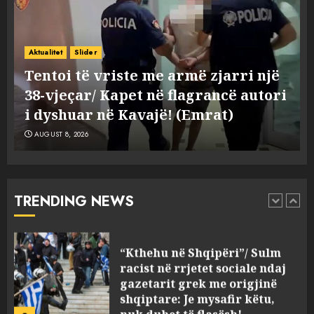
Tritol lokalit të Noizyt në
Durrës!
AUGUST 8, 2026
i
Aktualitet
Buzz
5
Tritol lokalit të Noizyt në Durrës!
AUGUST 8, 2026
Fundjava me rrezik të lartë
zjarresh në 8 qarqe
paralajmëron Instituti i
Gjeoshkencave, temperaturat
TRENDING NEWS
deri në 39°C
1
AUGUST 8, 2026
“Kthehu në Shqipëri”/ Sulm
racist në rrjetet sociale ndaj
gazetarit grek me origjinë
shqiptare: Je mysafir këtu,
nuk duhet të flasësh!