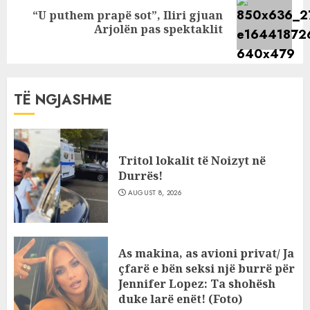
“U puthem prapë sot”, Iliri gjuan
Next
Arjolën pas spektaklit
post:
TË NGJASHME
Tritol lokalit të Noizyt në
Durrës!
AUGUST 8, 2026
As makina, as avioni privat/ Ja
çfarë e bën seksi një burrë për
Jennifer Lopez: Ta shohësh
duke larë enët! (Foto)