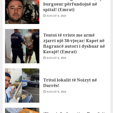
burgosur përfundojnë në
spital! (Emrat)
AUGUST 8, 2026
Tentoi të vriste me armë
zjarri një 38-vjeçar/ Kapet në
flagrancë autori i dyshuar në
Kavajë! (Emrat)
AUGUST 8, 2026
Tritol lokalit të Noizyt në
Durrës!
AUGUST 8, 2026