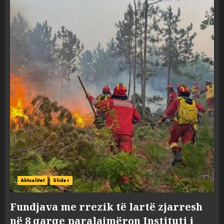
Aktualitet
Slider
Fundjava me rrezik të lartë zjarresh
në 8 qarqe paralajmëron Instituti i