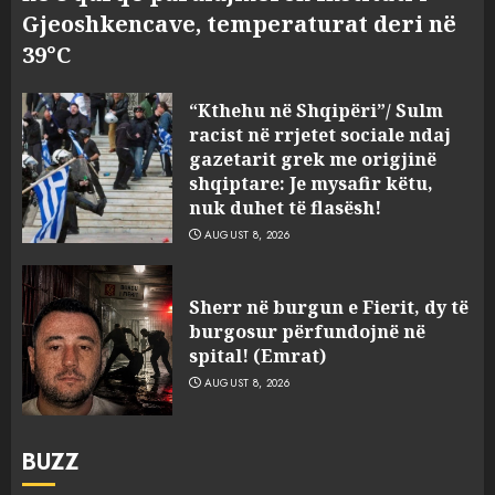
Gjeoshkencave, temperaturat deri në
39°C
“Kthehu në Shqipëri”/ Sulm
racist në rrjetet sociale ndaj
gazetarit grek me origjinë
shqiptare: Je mysafir këtu,
nuk duhet të flasësh!
AUGUST 8, 2026
Sherr në burgun e Fierit, dy të
burgosur përfundojnë në
spital! (Emrat)
AUGUST 8, 2026
BUZZ