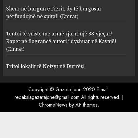
spital! (Emrat)
Sherr në burgun e Fierit, dy të burgosur
AUGUST 8, 2026
3
përfundojnë në spital! (Emrat)
Tentoi të vriste me armë
Tentoi të vriste me armë zjarri një 38-vjeçar/
zjarri një 38-vjeçar/ Kapet në
Kapet në flagrancë autori i dyshuar në Kavajë!
flagrancë autori i dyshuar në
(Emrat)
Kavajë! (Emrat)
4
AUGUST 8, 2026
Tritol lokalit të Noizyt në Durrës!
Tritol lokalit të Noizyt në
Copyright © Gazeta Jonë 2020 E-mail:
Durrës!
redaksiagazetajone@gmail.com All rights reserved.
|
AUGUST 8, 2026
ChromeNews
by AF themes.
5