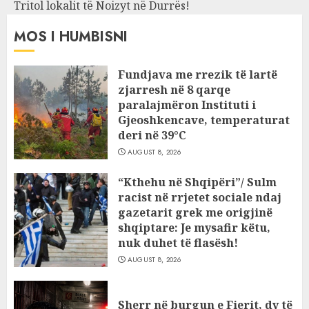
Tritol lokalit të Noizyt në Durrës!
MOS I HUMBISNI
Fundjava me rrezik të lartë
zjarresh në 8 qarqe
paralajmëron Instituti i
Gjeoshkencave, temperaturat
deri në 39°C
AUGUST 8, 2026
“Kthehu në Shqipëri”/ Sulm
racist në rrjetet sociale ndaj
gazetarit grek me origjinë
shqiptare: Je mysafir këtu,
nuk duhet të flasësh!
AUGUST 8, 2026
Sherr në burgun e Fierit, dy të