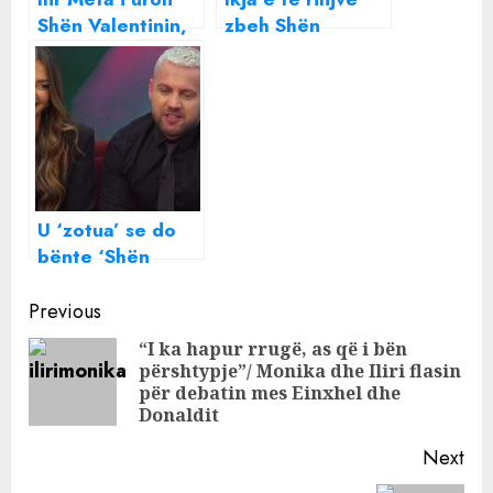
Shën Valentinin,
zbeh Shën
Monikës “bio”
Valentinin, lule
dhe jo asaj të
po dhurojnë
bërë nga
emigrantët; Bien
operacionet
prenotimet në
restorante
U ‘zotua’ se do
bënte ‘Shën
Valentinin
Continue
historik’,
Previous
këngëtari i njohur
Reading
“I ka hapur rrugë, as që i bën
zbulon surprizën
përshtypje”/ Monika dhe Iliri flasin
Pre
e Luizit për
për debatin mes Einxhel dhe
pos
Kiarën
Donaldit
Next