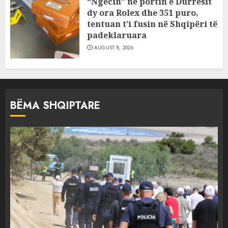
“Ngecin” në portin e Durrësit
dy ora Rolex dhe 351 puro,
tentuan t’i fusin në Shqipëri të
padeklaruara
AUGUST 8, 2026
BËMA SHQIPTARE