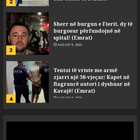
2
AUGUST 8, 2026
Sherr në burgun e Fierit, dy të
burgosur përfundojnë në
spital! (Emrat)
AUGUST 8, 2026
3
Tentoi të vriste me armë
zjarri një 38-vjeçar/ Kapet në
flagrancë autori i dyshuar në
Kavajë! (Emrat)
4
AUGUST 8, 2026
Tritol lokalit të Noizyt në
Durrës!
AUGUST 8, 2026