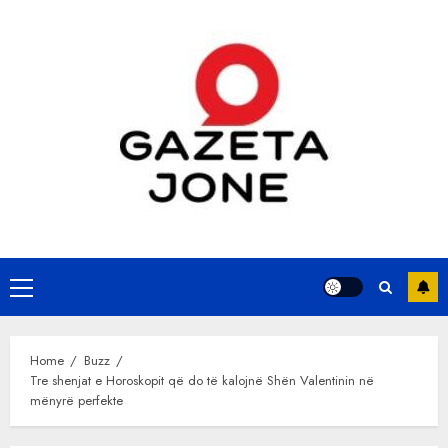
Skip
to
content
Primary
Menu
Home
Buzz
Tre shenjat e Horoskopit që do të kalojnë Shën Valentinin në
mënyrë perfekte