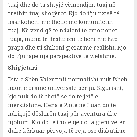
tuaj dhe do ta shtyjë vëmendjen tuaj në
rrethin tuaj shoqëror. Kjo do t’ju nxisë të
bashkoheni më thellë me komunitetin
tuaj. Në vend që të ndaleni te emocionet
tuaja, mund të dëshironi të bëni një hap
prapa dhe t’i shikoni gjërat më realisht. Kjo
do t’ju japë një perspektivë të vlefshme.
Shigjetari
Dita e Shën Valentinit normalisht nuk fsheh
ndonjë dramë universale për ju. Sigurisht,
kjo nuk do të thotë se do të jetë e
mërzitshme. Hëna e Plotë në Luan do të
ndriçojë dëshirën tuaj për aventura dhe
njohuri. Kjo do të thotë që do ta gjeni veten
duke kërkuar përvoja të reja ose diskutime