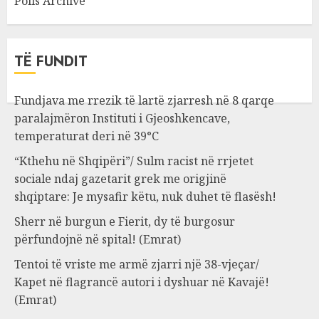
Polls Archive
TË FUNDIT
Fundjava me rrezik të lartë zjarresh në 8 qarqe
paralajmëron Instituti i Gjeoshkencave,
temperaturat deri në 39°C
“Kthehu në Shqipëri”/ Sulm racist në rrjetet
sociale ndaj gazetarit grek me origjinë
shqiptare: Je mysafir këtu, nuk duhet të flasësh!
Sherr në burgun e Fierit, dy të burgosur
përfundojnë në spital! (Emrat)
Tentoi të vriste me armë zjarri një 38-vjeçar/
Kapet në flagrancë autori i dyshuar në Kavajë!
(Emrat)