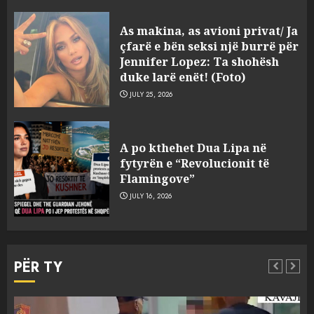
As makina, as avioni privat/ Ja
çfarë e bën seksi një burrë për
Jennifer Lopez: Ta shohësh
duke larë enët! (Foto)
JULY 25, 2026
Sherr në burgun e Fierit, dy të
A po kthehet Dua Lipa në
burgosur përfundojnë në
fytyrën e “Revolucionit të
spital! (Emrat)
Flamingove”
AUGUST 8, 2026
3
JULY 16, 2026
Tentoi të vriste me armë
zjarri një 38-vjeçar/ Kapet në
PËR TY
flagrancë autori i dyshuar në
Kavajë! (Emrat)
4
AUGUST 8, 2026