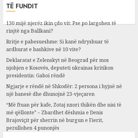
TË FUNDIT
130 mijë njerëz ikin çdo vit: Pse po largohen të
rinjtë nga Ballkani?
Rritje e pabesueshme: Si kanë ndryshuar të
ardhurat e bashkive në 10 vite?
Deklaratat e Zelenskyt në Beograd për mos
njohjen e Kosovës, deputeti ukrainas kritikon
presidentin: Gaboi rëndë
Ngjarje e rëndë në Shkodër: 2 persona i hyjnë në
një banesë dhe dhunojnë 23-vjeçaren
“Më ftuan për kafe, Zotaj nxori thikën dhe nisi të
më qëllonte” – Zbardhet dëshmia e Denis
Brajoviçit për sherrin në burgun e Fierit,
pezullohen 4 punonjës