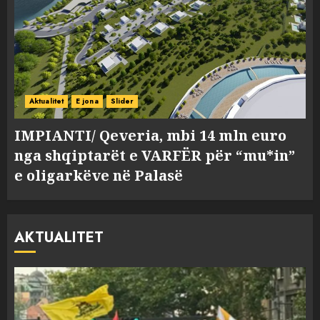
Aktualitet
E jona
Slider
IMPIANTI/ Qeveria, mbi 14 mln euro
nga shqiptarët e VARFËR për “mu*in”
e oligarkëve në Palasë
AKTUALITET