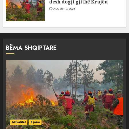
desh dogji gjithë Krujën
AUGUST 9, 2026
BËMA SHQIPTARE
Aktualitet
E jona