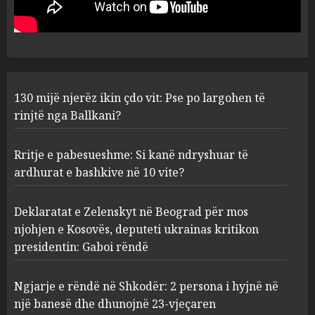
Ballkani?
AUGUST 10, 2026
1
Rritje e pabesueshme: Si kanë
130 mijë njerëz ikin çdo vit: Pse po largohen të
ndryshuar të ardhurat e
rinjtë nga Ballkani?
bashkive në 10 vite?
AUGUST 10, 2026
2
Rritje e pabesueshme: Si kanë ndryshuar të
ardhurat e bashkive në 10 vite?
Deklaratat e Zelenskyt në
Beograd për mos njohjen e
Deklaratat e Zelenskyt në Beograd për mos
Kosovës, deputeti ukrainas
njohjen e Kosovës, deputeti ukrainas kritikon
kritikon presidentin: Gaboi
presidentin: Gaboi rëndë
rëndë
3
AUGUST 10, 2026
Ngjarje e rëndë në Shkodër: 2 persona i hyjnë në
një banesë dhe dhunojnë 23-vjeçaren
Ngjarje e rëndë në Shkodër: 2