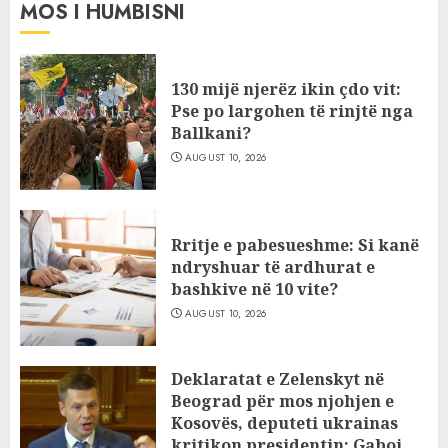
MOS I HUMBISNI
130 mijë njerëz ikin çdo vit:
Pse po largohen të rinjtë nga
Ballkani?
AUGUST 10, 2026
Rritje e pabesueshme: Si kanë
ndryshuar të ardhurat e
bashkive në 10 vite?
AUGUST 10, 2026
Deklaratat e Zelenskyt në
Beograd për mos njohjen e
Kosovës, deputeti ukrainas
kritikon presidentin: Gaboi