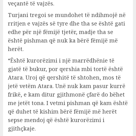
veçantë të vajzës.
Turjani tregoi se mundohet të ndihmojë në
rritjen e vajzës së tyre dhe tha se është gati
edhe për një fëmijë tjetër, madje tha se
është pishman që nuk ka bërë fëmijë më
herët.
“Është kurorëzimi i një marrëdhënie të
gjatë të bukur, por qershia mbi tortë është
Atara. Uroj që qershitë të shtohen, mos të
jetë vetëm Atara. Unë nuk kam pasur kurrë
frikë, e kam ditur gjithmonë çfarë do bëhet
me jetët tona. I vetmi pishman që kam është
që duhet të kishim bërë fëmijë më herët
sepse mendoj që është kurorëzimi i
gjithçkaje.