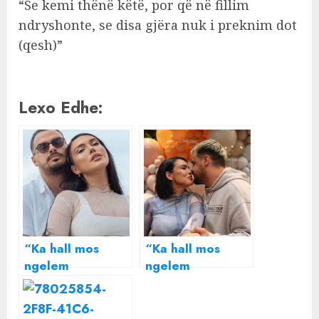
“Se kemi thënë këtë, por që në fillim
ndryshonte, se disa gjëra nuk i preknim dot
(qesh)”
Lexo Edhe:
“Ka hall mos
“Ka hall mos
ngelem
ngelem
shtatzënë sërish
shtatzënë sërish
me një te
me një te
prekme”/ Si ka
prekme”/ Si ka