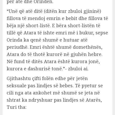
për atë dhe Orindën.
“Unë që atë ditë (ditën kur zbuloi gjininë)
fillova të mendoj emrin e bebit dhe fillova të
bëja një short-listë. E bëra short-listën të
tillë që Atara të ishte emri më i bukur, sepse
Orinda ka qenë shumë e hutuar atë
periudhë. Emri është shumë domethënës,
Atara do të thotë kurorë në gjuhën hebre.
Në fund të ditës Atara është kurora jonë,
kurora e dashurisë tonë.”- zbuloi ai.
Gjithashtu çifti folën edhe për jetën
seksuale pas lindjes së bebes. Të pyetur se
cili nga ata ankohet më shumë se jeta në
shtrat ka ndryshuar pas lindjes së Atarës,
Turi tha: