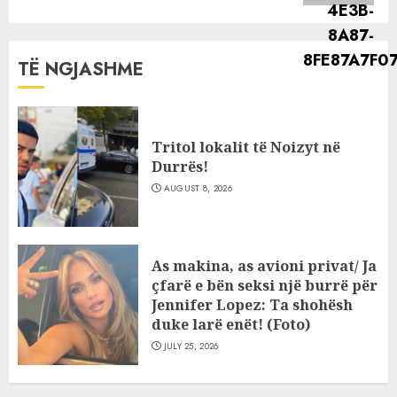
TË NGJASHME
Tritol lokalit të Noizyt në
Durrës!
AUGUST 8, 2026
As makina, as avioni privat/ Ja
çfarë e bën seksi një burrë për
Jennifer Lopez: Ta shohësh
duke larë enët! (Foto)
JULY 25, 2026