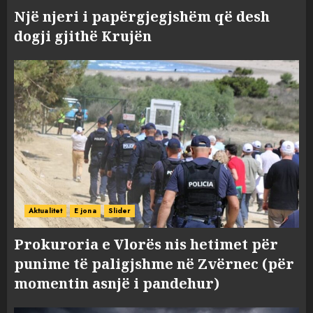
Një njeri i papërgjegjshëm që desh
dogji gjithë Krujën
Aktualitet
E jona
Slider
Prokuroria e Vlorës nis hetimet për
punime të paligjshme në Zvërnec (për
momentin asnjë i pandehur)