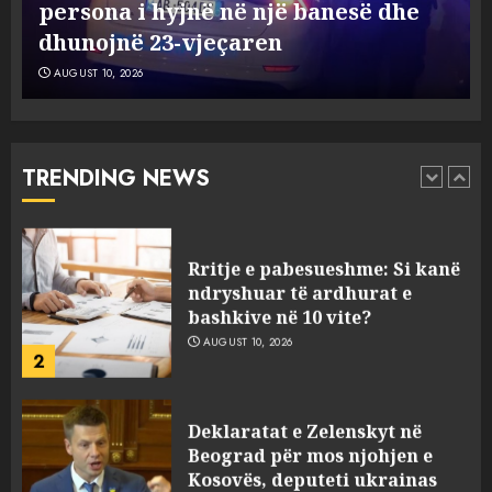
Brajoviçit për sherrin në burgun e
në burgun e Fierit, pezullohen
5
4 punonjës
Fierit, pezullohen 4 punonjës
AUGUST 9, 2026
AUGUST 9, 2026
130 mijë njerëz ikin çdo vit:
Pse po largohen të rinjtë nga
Ballkani?
AUGUST 10, 2026
TRENDING NEWS
1
Rritje e pabesueshme: Si kanë
ndryshuar të ardhurat e
bashkive në 10 vite?
AUGUST 10, 2026
2
Deklaratat e Zelenskyt në
Beograd për mos njohjen e
Kosovës, deputeti ukrainas