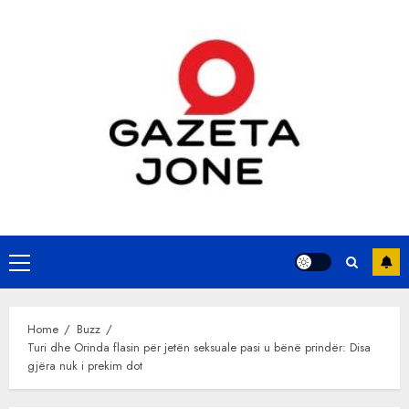
Skip
to
content
Primary
Menu
Home
Buzz
Turi dhe Orinda flasin për jetën seksuale pasi u bënë prindër: Disa
gjëra nuk i prekim dot