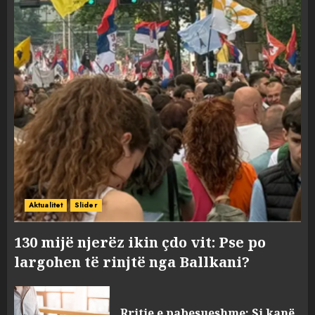
Aktualitet
Slider
130 mijë njerëz ikin çdo vit: Pse po
largohen të rinjtë nga Ballkani?
Rritje e pabesueshme: Si kanë