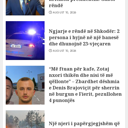
rëndë
AUGUST 10, 2026
Ngjarje e rëndë në Shkodër: 2
persona i hyjnë në një banesë
dhe dhunojnë 23-vjeçaren
AUGUST 10, 2026
“Më ftuan për kafe, Zotaj
nxori thikën dhe nisi të më
qëllonte” – Zbardhet dëshmia
e Denis Brajoviçit për sherrin
në burgun e Fierit, pezullohen
4 punonjës
AUGUST 9, 2026
Një njeri i papërgjegjshëm që