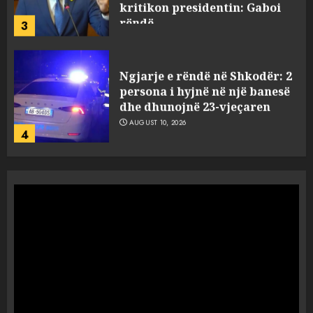
kritikon presidentin: Gaboi
rëndë
3
AUGUST 10, 2026
Ngjarje e rëndë në Shkodër: 2
persona i hyjnë në një banesë
dhe dhunojnë 23-vjeçaren
AUGUST 10, 2026
4
“Më ftuan për kafe, Zotaj
nxori thikën dhe nisi të më
qëllonte” – Zbardhet dëshmia
e Denis Brajoviçit për sherrin
në burgun e Fierit, pezullohen
5
4 punonjës
AUGUST 9, 2026
130 mijë njerëz ikin çdo vit:
Pse po largohen të rinjtë nga