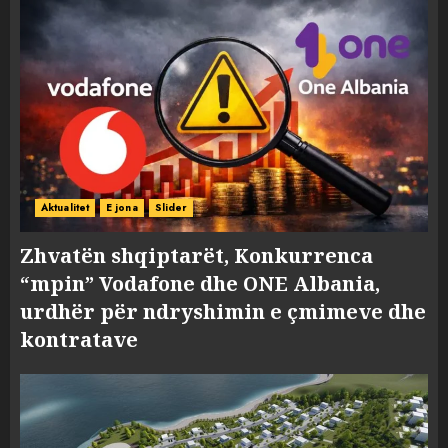
Aktualitet
E jona
Slider
Zhvatën shqiptarët, Konkurrenca
“mpin” Vodafone dhe ONE Albania,
urdhër për ndryshimin e çmimeve dhe
kontratave