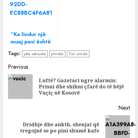
ndryshuar jeta
ndryshuar jeta
s*ksuale e
s*ksuale e
Einxhel dhe Dagz
Einxhel dhe Dagz
pasi u bënë
pasi u bënë
“Ka lindur një
prindër!
prindër!
muaj pasi është
vrarë vëllai”,
Tags:
jeta seksuale
prinder
Turi orinda
bënë namin në
rrjet, flasin
Continue
Previous
xhaxhallarët që i
Reading
dhuruan mbesës
Luftë? Gazetari ngre alarmin:
Pre
58 mijë € në
Prisni dhe shihni çfarë do të bëjë
pos
Vuçiç në Kosovë
dasmë
Next
Dridhje dhe ankth, shenjat që
Next
tregojnë se po pini shumë kafe
post: