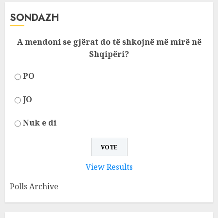
SONDAZH
A mendoni se gjërat do të shkojnë më mirë në
Shqipëri?
PO
JO
Nuk e di
View Results
Polls Archive