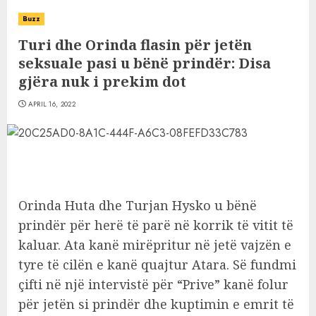
Buzz
Turi dhe Orinda flasin për jetën
seksuale pasi u bënë prindër: Disa
gjëra nuk i prekim dot
APRIL 16, 2022
Orinda Huta dhe Turjan Hysko u bënë
prindër për herë të parë në korrik të vitit të
kaluar. Ata kanë mirëpritur në jetë vajzën e
tyre të cilën e kanë quajtur Atara. Së fundmi
çifti në një intervistë për “Prive” kanë folur
për jetën si prindër dhe kuptimin e emrit të