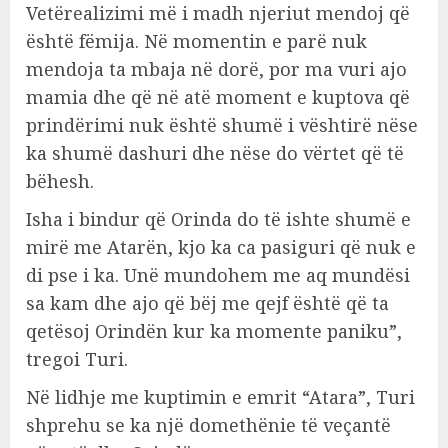
Vetërealizimi më i madh njeriut mendoj që
është fëmija. Në momentin e parë nuk
mendoja ta mbaja në dorë, por ma vuri ajo
mamia dhe që në atë moment e kuptova që
prindërimi nuk është shumë i vështirë nëse
ka shumë dashuri dhe nëse do vërtet që të
bëhesh.
Isha i bindur që Orinda do të ishte shumë e
mirë me Atarën, kjo ka ca pasiguri që nuk e
di pse i ka. Unë mundohem me aq mundësi
sa kam dhe ajo që bëj me qejf është që ta
qetësoj Orindën kur ka momente paniku”,
tregoi Turi.
Në lidhje me kuptimin e emrit “Atara”, Turi
shprehu se ka një domethënie të veçantë