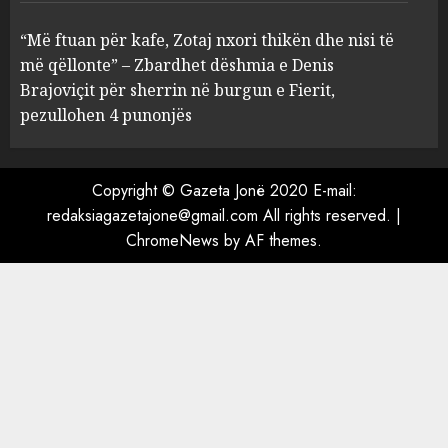
persona i hyjnë në një banesë
dhe dhunojnë 23-vjeçaren
“Më ftuan për kafe, Zotaj nxori thikën dhe nisi të
AUGUST 10, 2026
më qëllonte” – Zbardhet dëshmia e Denis
4
Brajoviçit për sherrin në burgun e Fierit,
pezullohen 4 punonjës
“Më ftuan për kafe, Zotaj
nxori thikën dhe nisi të më
qëllonte” – Zbardhet dëshmia
Copyright © Gazeta Jonë 2020 E-mail:
e Denis Brajoviçit për sherrin
redaksiagazetajone@gmail.com All rights reserved.
|
në burgun e Fierit, pezullohen
5
ChromeNews
by AF themes.
4 punonjës
AUGUST 9, 2026