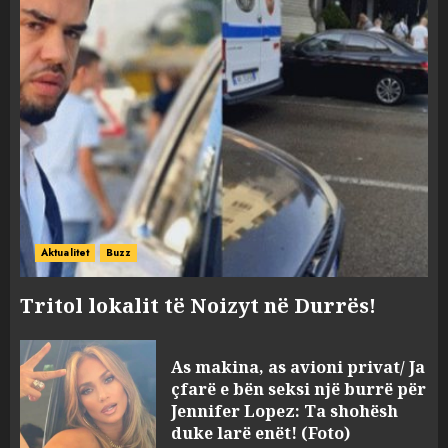
Aktualitet
Buzz
Tritol lokalit të Noizyt në Durrës!
As makina, as avioni privat/ Ja
çfarë e bën seksi një burrë për
Jennifer Lopez: Ta shohësh
duke larë enët! (Foto)