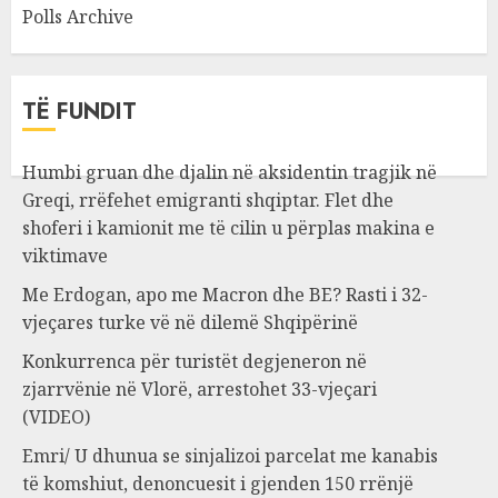
Polls Archive
TË FUNDIT
Humbi gruan dhe djalin në aksidentin tragjik në
Greqi, rrëfehet emigranti shqiptar. Flet dhe
shoferi i kamionit me të cilin u përplas makina e
viktimave
Me Erdogan, apo me Macron dhe BE? Rasti i 32-
vjeçares turke vë në dilemë Shqipërinë
Konkurrenca për turistët degjeneron në
zjarrvënie në Vlorë, arrestohet 33-vjeçari
(VIDEO)
Emri/ U dhunua se sinjalizoi parcelat me kanabis
të komshiut, denoncuesit i gjenden 150 rrënjë