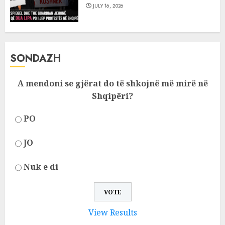
JULY 16, 2026
SONDAZH
A mendoni se gjërat do të shkojnë më mirë në
Shqipëri?
PO
JO
Nuk e di
View Results