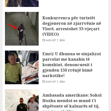
Konkurrenca për turistët
degjeneron në zjarrvënie në
Vlorë, arrestohet 33-vjeçari
(VIDEO)
AUGUST 7, 2026
Emri/ U dhunua se sinjalizoi
parcelat me kanabis të
komshiut, denoncuesit i
gjenden 150 rrënjë bimë
narkotike!
AUGUST 7, 2026
Ambasada amerikane: Sokol
Hoxha mendoi se mund t’i
shpëtonte së kaluarës së tij,