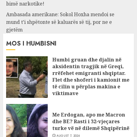
bimë narkotike!
Ambasada amerikane: Sokol Hoxha mendoi se
mund t’i shpëtonte së kaluarës së tij, por ne e
gjetëm
MOS I HUMBISNI
Humbi gruan dhe djalin në
aksidentin tragjik në Greqi,
rrëfehet emigranti shqiptar.
Flet dhe shoferi i kamionit me
të cilin u përplas makina e
viktimave
AUGUST 7, 2026
Me Erdogan, apo me Macron
dhe BE? Rasti i 32-vjeçares
turke vë në dilemë Shqipërinë
AUGUST 7, 2026