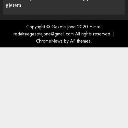
Ambasada amerikane: Sokol
gjetëm
Hoxha mendoi se mund t’i
shpëtonte së kaluarës së tij,
por ne e gjetëm
Copyright © Gazeta Jonë 2020 E-mail:
5
AUGUST 7, 2026
redaksiagazetajone@gmail.com All rights reserved.
|
ChromeNews
by AF themes.