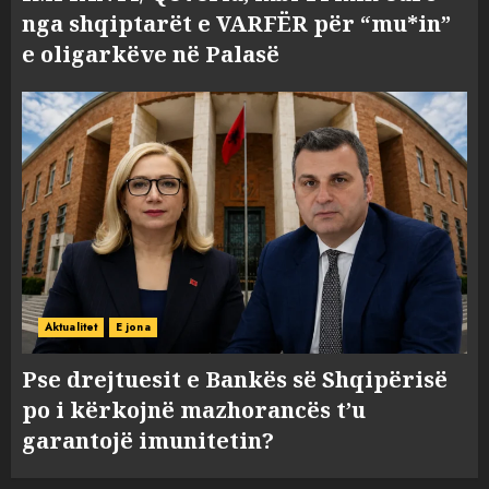
nga shqiptarët e VARFËR për “mu*in”
e oligarkëve në Palasë
Aktualitet
E jona
Pse drejtuesit e Bankës së Shqipërisë
po i kërkojnë mazhorancës t’u
garantojë imunitetin?