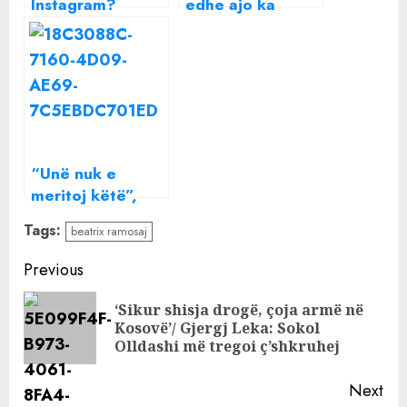
Instagram?
edhe ajo ka
Këngëtari bën
shprehur
deklaratën e
dëshirën!” Kledi
papritur për
bën deklaratën e
Beatrix: Zemrën e
papritur për
lënduar nga
Beatrix pas
Donaldi nuk e…
ndarjes nga
Donaldi
“Unë nuk e
meritoj këtë”,
Beatrix shfaqet e
Tags:
beatrix ramosaj
përlotur, flet për
sulmet online dhe
Continue
Previous
bën
Reading
paralajmërimin e
‘Sikur shisja drogë, çoja armë në
Pre
fortë
Kosovë’/ Gjergj Leka: Sokol
pos
Olldashi më tregoi ç’shkruhej
Next