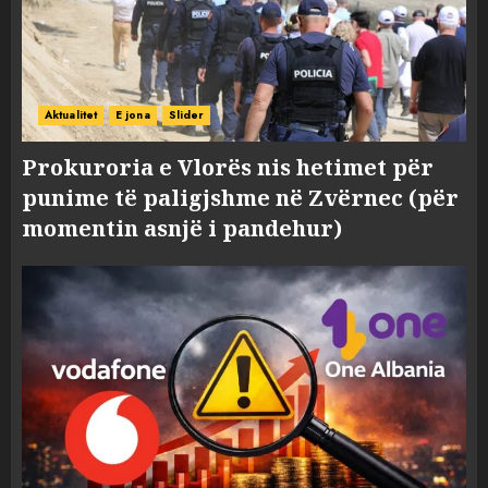
Aktualitet
E jona
Slider
Prokuroria e Vlorës nis hetimet për
punime të paligjshme në Zvërnec (për
momentin asnjë i pandehur)