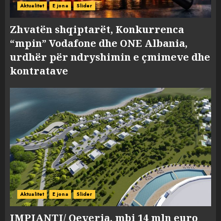
Aktualitet
E jona
Slider
Zhvatën shqiptarët, Konkurrenca
“mpin” Vodafone dhe ONE Albania,
urdhër për ndryshimin e çmimeve dhe
kontratave
Aktualitet
E jona
Slider
IMPIANTI/ Qeveria, mbi 14 mln euro