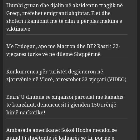
Me Erdogan, apo me Macron
Humbi gruan dhe djalin në aksidentin tragjik në
dhe BE? Rasti i 32-vjeçares
Greqi, rrëfehet emigranti shqiptar. Flet dhe
turke vë në dilemë Shqipërinë
shoferi i kamionit me të cilin u përplas makina e
AUGUST 7, 2026
2
viktimave
Me Erdogan, apo me Macron dhe BE? Rasti i 32-
Konkurrenca për turistët
vjeçares turke vë në dilemë Shqipërinë
degjeneron në zjarrvënie në
Vlorë, arrestohet 33-vjeçari
(VIDEO)
Konkurrenca për turistët degjeneron në
3
AUGUST 7, 2026
zjarrvënie në Vlorë, arrestohet 33-vjeçari (VIDEO)
Emri/ U dhunua se sinjalizoi
Emri/ U dhunua se sinjalizoi parcelat me kanabis
parcelat me kanabis të
të komshiut, denoncuesit i gjenden 150 rrënjë
komshiut, denoncuesit i
bimë narkotike!
gjenden 150 rrënjë bimë
narkotike!
4
Ambasada amerikane: Sokol Hoxha mendoi se
AUGUST 7, 2026
mund t’i shpëtonte së kaluarës së tij, por ne e