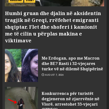
Aktualitet
Slider
Humbi gruan dhe djalin në aksidentin
tragjik në Greqi, rrëfehet emigranti
shqiptar. Flet dhe shoferi i kamionit
me të cilin u përplas makina e
viktimave
Me Erdogan, apo me Macron
dhe BE? Rasti i 32-vjeçares
turke vë në dilemë Shqipërinë
AUGUST 7, 2026
Konkurrenca për turistët
degjeneron në zjarrvënie në
Vlorë, arrestohet 33-vjeçari