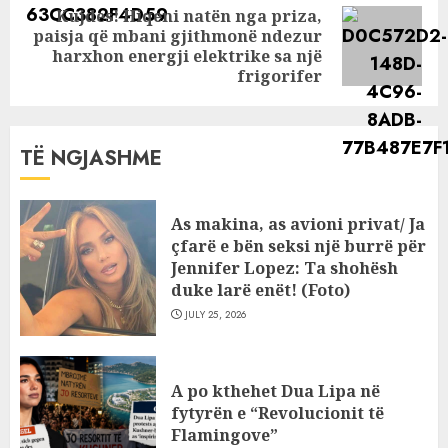
Kujdes! Hiqeni natën nga priza,
paisja që mbani gjithmonë ndezur
Next
harxhon energji elektrike sa një
post:
frigorifer
TË NGJASHME
As makina, as avioni privat/ Ja
çfarë e bën seksi një burrë për
Jennifer Lopez: Ta shohësh
duke larë enët! (Foto)
JULY 25, 2026
A po kthehet Dua Lipa në
fytyrën e “Revolucionit të
Flamingove”