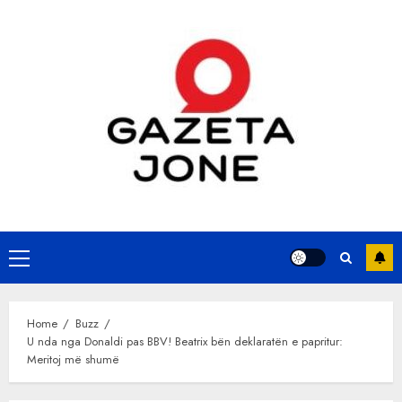
Skip
to
content
Primary
Menu
Home
Buzz
U nda nga Donaldi pas BBV! Beatrix bën deklaratën e papritur:
Meritoj më shumë