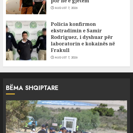
por ne e gjetëm
AUGUST 7, 2026
Policia konfirmon
ekstradimin e Samir
Rodriguez, i dyshuar për
laboratorin e kokainës në
Frakull
AUGUST 7, 2026
BËMA SHQIPTARE