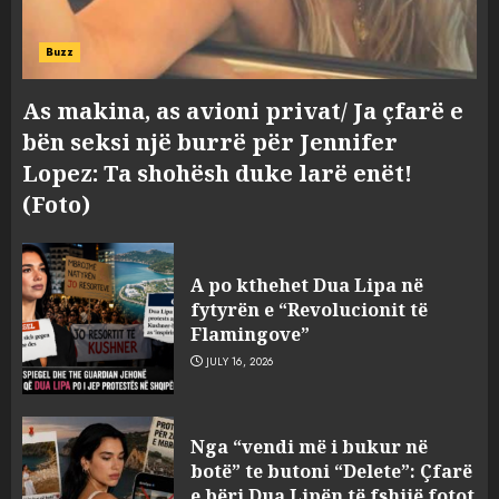
Buzz
As makina, as avioni privat/ Ja çfarë e
bën seksi një burrë për Jennifer
Lopez: Ta shohësh duke larë enët!
(Foto)
A po kthehet Dua Lipa në
fytyrën e “Revolucionit të
Flamingove”
JULY 16, 2026
Konkurrenca për turistët
Nga “vendi më i bukur në
degjeneron në zjarrvënie në
botë” te butoni “Delete”: Çfarë
Vlorë, arrestohet 33-vjeçari
e bëri Dua Lipën të fshijë fotot