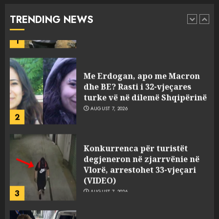
Flet dhe shoferi i kamionit me
TRENDING NEWS
të cilin u përplas makina e
1
viktimave
AUGUST 7, 2026
Me Erdogan, apo me Macron
dhe BE? Rasti i 32-vjeçares
turke vë në dilemë Shqipërinë
AUGUST 7, 2026
2
Konkurrenca për turistët
degjeneron në zjarrvënie në
Vlorë, arrestohet 33-vjeçari
(VIDEO)
3
AUGUST 7, 2026
Emri/ U dhunua se sinjalizoi
parcelat me kanabis të