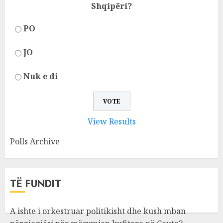
Shqipëri?
PO
JO
Nuk e di
View Results
Polls Archive
TË FUNDIT
A ishte i orkestruar politikisht dhe kush mban