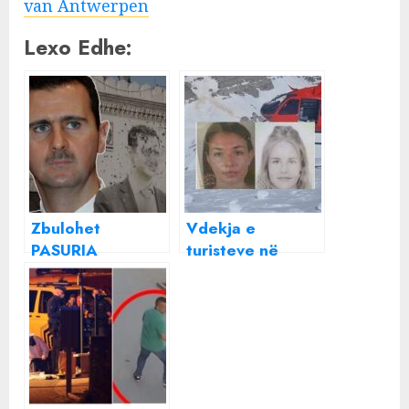
van Antwerpen
Lexo Edhe:
Zbulohet
Vdekja e
PASURIA
turisteve në
marramendëse e
Valbonë, mediat
Assad: 200 tonë
belge: Patën fatin
ar, 75
e një gjermani!
apartamente e
jahte luksoze!