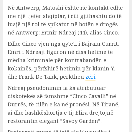
Në Antwerp, Matoshi është në kontakt edhe
me një tjetër shqiptar, i cili gjithashtu do të
luajë një rol të spikatur në botën e drogës
në Antwerp: Ermir Ndreaj (44), alias Cinco.
Edhe Cinco vjen nga qyteti i Bajram Currit.
Emri i Ndreajt figuron në disa hetime të
mëdha kriminale për kontrabandën e
kokainës, përfshirë hetimin për klanin Y.
dhe Frank De Tank, përktheu
zëri
.
Ndreaj pseudonimin ia ka atribuuuar
diskotekës së famshme “Cinco Cavalli” në
Durrës, të cilën e ka në pronësi. Në Tiranë,
ai dhe bashkëshortja e tij Elira drejtojnë
restorantin elegant “Savoy Garden”.