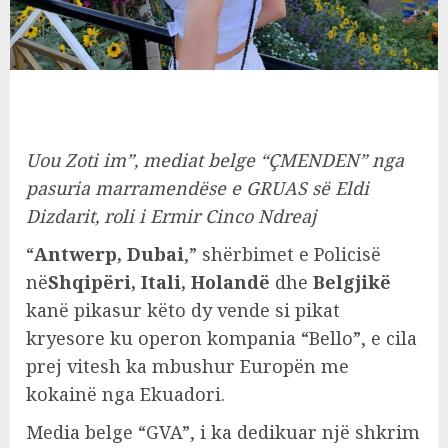
Uou Zoti im”, mediat belge “ÇMENDEN” nga
pasuria marramendëse e GRUAS së Eldi
Dizdarit, roli i Ermir Cinco Ndreaj
“
Antwerp, Dubai
,” shërbimet e Policisë
në
Shqipëri, Itali, Holandë
dhe
Belgjikë
kanë pikasur këto dy vende si pikat
kryesore ku operon kompania “Bello”, e cila
prej vitesh ka mbushur Europën me
kokainë nga Ekuadori.
Media belge “GVA”, i ka dedikuar një shkrim