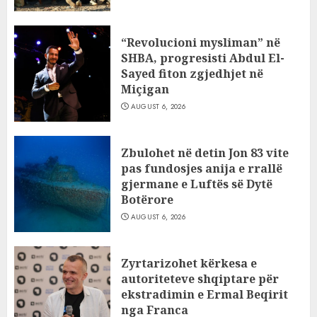
“Revolucioni mysliman” në
SHBA, progresisti Abdul El-
Sayed fiton zgjedhjet në
Miçigan
AUGUST 6, 2026
Zbulohet në detin Jon 83 vite
pas fundosjes anija e rrallë
gjermane e Luftës së Dytë
Botërore
AUGUST 6, 2026
Zyrtarizohet kërkesa e
autoriteteve shqiptare për
ekstradimin e Ermal Beqirit
nga Franca