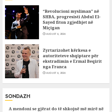
“Revolucioni mysliman” në
SHBA, progresisti Abdul El-
Sayed fiton zgjedhjet në
Miçigan
AUGUST 6, 2026
Zyrtarizohet kërkesa e
autoriteteve shqiptare për
ekstradimin e Ermal Beqirit
nga Franca
AUGUST 6, 2026
SONDAZH
A mendoni se gjërat do të shkojnë më mirë në