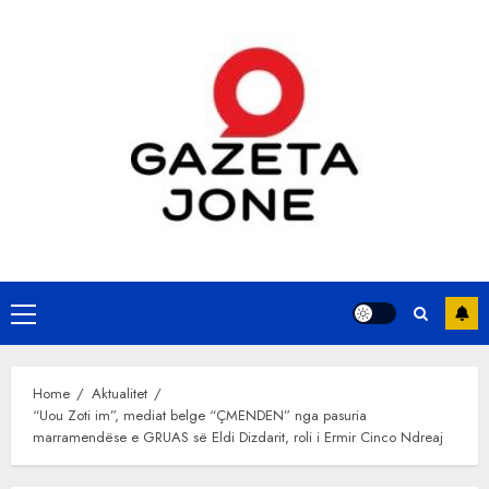
Skip
to
content
Primary
Menu
Home
Aktualitet
“Uou Zoti im”, mediat belge “ÇMENDEN” nga pasuria
marramendëse e GRUAS së Eldi Dizdarit, roli i Ermir Cinco Ndreaj