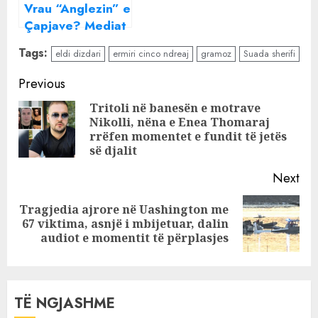
Vrau “Anglezin” e
Çapjave? Mediat
belge: Shqiptari i
Tags:
eldi dizdari
ermiri cinco ndreaj
gramoz
Suada sherifi
arrestuar në
Spanjë dyshohet
Continue
Previous
si i përfshirë në
Reading
Tritoli në banesën e motrave
ekzekutimin e
Nikolli, nëna e Enea Thomaraj
Pre
Bledar Muçës
rrëfen momentet e fundit të jetës
pos
së djalit
Next
Tragjedia ajrore në Uashington me
Next
67 viktima, asnjë i mbijetuar, dalin
post:
audiot e momentit të përplasjes
TË NGJASHME