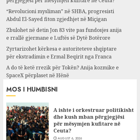
përgjegjësi për mësymjen kufitare në Ceuta?
“Revolucioni mysliman” në SHBA, progresisti
Abdul El-Sayed fiton zgjedhjet në Miçigan
Zbulohet në detin Jon 83 vite pas fundosjes anija
e rrallë gjermane e Luftës së Dytë Botërore
Zyrtarizohet kërkesa e autoriteteve shqiptare
për ekstradimin e Ermal Beqirit nga Franca
A do të ketë rrezik për Tokën? Anija kozmike e
SpaceX përplaset në Hënë
MOS I HUMBISNI
A ishte i orkestruar politikisht
dhe kush mban përgjegjësi
për mësymjen kufitare në
Ceuta?
AUGUST 6, 2026