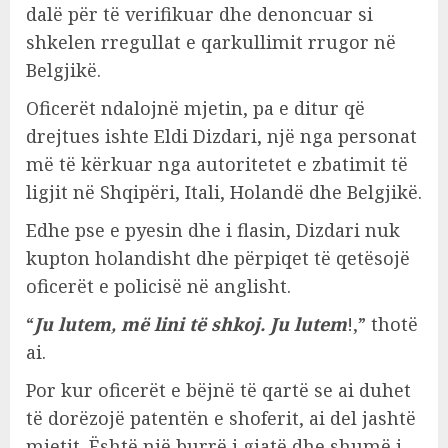
dalë për të verifikuar dhe denoncuar si
shkelen rregullat e qarkullimit rrugor në
Belgjikë.
Oficerët ndalojnë mjetin, pa e ditur që
drejtues ishte Eldi Dizdari, një nga personat
më të kërkuar nga autoritetet e zbatimit të
ligjit në Shqipëri, Itali, Holandë dhe Belgjikë.
Edhe pse e pyesin dhe i flasin, Dizdari nuk
kupton holandisht dhe përpiqet të qetësojë
oficerët e policisë në anglisht.
“
Ju lutem, më lini të shkoj. Ju lutem
!,” thotë
ai.
Por kur oficerët e bëjnë të qartë se ai duhet
të dorëzojë patentën e shoferit, ai del jashtë
mjetit. Është një burrë i gjatë dhe shumë i