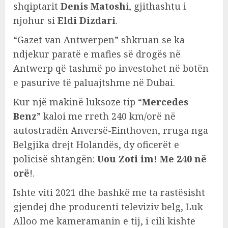
shqiptarit
Denis Matosh
i, gjithashtu i
njohur si
Eldi Dizdari
.
“Gazet van Antwerpen” shkruan se ka
ndjekur paratë e mafies së drogës në
Antwerp që tashmë po investohet në botën
e pasurive të paluajtshme në Dubai.
Kur një makinë luksoze tip “
Mercedes
Benz
” kaloi me rreth 240 km/orë në
autostradën Anversë-Einthoven, rruga nga
Belgjika drejt Holandës, dy oficerët e
policisë shtangën:
Uou Zoti im! Me 240 në
orë
!.
Ishte viti 2021 dhe bashkë me ta rastësisht
gjendej dhe producenti televiziv belg, Luk
Alloo me kameramanin e tij, i cili kishte