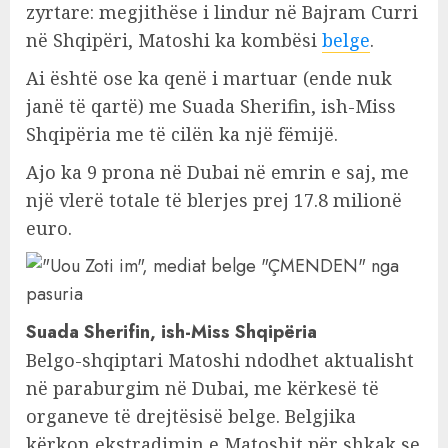
zyrtare: megjithëse i lindur në Bajram Curri
në Shqipëri, Matoshi ka kombësi
belge
.
Ai është ose ka qenë i martuar (ende nuk
janë të qartë) me Suada Sherifin, ish-Miss
Shqipëria me të cilën ka një fëmijë.
Ajo ka 9 prona në Dubai në emrin e saj, me
një vlerë totale të blerjes prej 17.8 milionë
euro.
Suada Sherifin, ish-Miss Shqipëria
Belgo-shqiptari Matoshi ndodhet aktualisht
në paraburgim në Dubai, me kërkesë të
organeve të drejtësisë belge. Belgjika
kërkon ekstradimin e Matoshit për shkak se