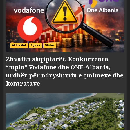
Aktualitet
E jona
Slider
Zhvatën shqiptarët, Konkurrenca
“mpin” Vodafone dhe ONE Albania,
urdhër për ndryshimin e çmimeve dhe
kontratave