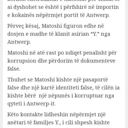
ai dyshohet se është i përfshirë në importin
e kokainës nëpërmjet portit të Antwerp.
Përveç kësaj, Matoshi figuron edhe në
dosjen e madhe të klanit asirian “Y.” nga
Antwerp.
Matoshi në atë rast po ndiqet penalisht për
korrupsion dhe përdorim të dokumenteve
false.
Thuhet se Matoshi kishte një pasaportë
false dhe një kartë identiteti false, të cilën ia
kishte bërë një nëpunës i korruptuar nga
qyteti i Antwerp-it.
Këto kontakte lidheshin nëpërmjet një
anëtari të familjes Y., i cili shpesh kishte