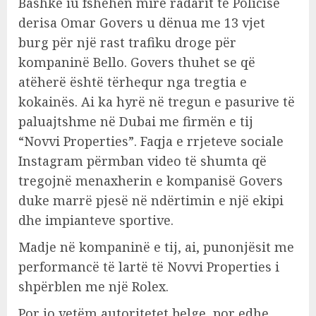
Bashkë iu fshehën mirë radarit të Policisë
derisa Omar Govers u dënua me 13 vjet
burg për një rast trafiku droge për
kompaninë Bello. Govers thuhet se që
atëherë është tërhequr nga tregtia e
kokainës. Ai ka hyrë në tregun e pasurive të
paluajtshme në Dubai me firmën e tij
“Novvi Properties”. Faqja e rrjeteve sociale
Instagram përmban video të shumta që
tregojnë menaxherin e kompanisë Govers
duke marrë pjesë në ndërtimin e një ekipi
dhe impianteve sportive.
Madje në kompaninë e tij, ai, punonjësit me
performancë të lartë të Novvi Properties i
shpërblen me një Rolex.
Por jo vetëm autoritetet belge, por edhe