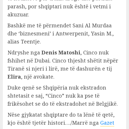
parash, por shqiptari nuk është i vetmi i
akuzuar.
Bashkë me të përmendet Sani Al Murdaa
dhe ‘biznesmeni’ i Antwerpenit, Yasin M.,
alias Teentje.
Ndryshe nga
Denis Matoshi
, Cinco nuk
fshihet në Dubai. Cinco thjesht shëtit nëpër
Tiranë si njeri i lirë, me të dashurën e tij
Elira
, një avokate.
Duke qenë se Shqipëria nuk ekstradon
shtetasit e saj, “Cinco” nuk ka pse të
frikësohet se do të ekstradohet në Belgjikë.
Nëse gjykatat shqiptare do ta lënë të qetë,
kjo është tjetër histori…./Marrë nga
Gazet