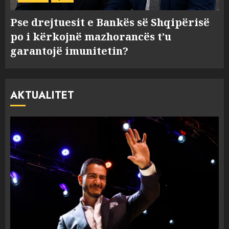
Pse drejtuesit e Bankës së Shqipërisë
po i kërkojnë mazhorancës t’u
garantojë imunitetin?
AKTUALITET