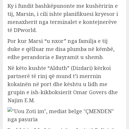
Ky i fundit bashkëpunonte me kushëririn e
tij, Marsin, i cili ishte planifikuesi kryesor i
menaxherit nga terminalet e kontejnerëve
të DPworld.
Por kur Marsi “u nxor” nga familja e tij
duke e qëlluar me disa plumba në këmbë,
edhe perandoria e Bayramit u shemb.
Në këto kushte “Alduth” (Dizdari) kërkoi
partnerë të rinj që mund t’i merrnin
kokainën në port dhe kështu u lidh me
grupin e ish-kikboksierit Omar Govers dhe
Najim E.M.