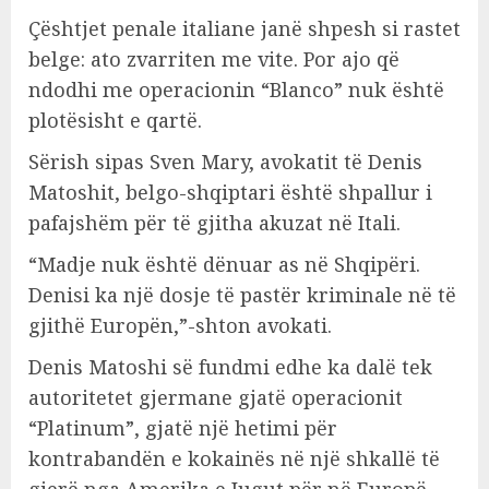
Çështjet penale italiane janë shpesh si rastet
belge: ato zvarriten me vite. Por ajo që
ndodhi me operacionin “Blanco” nuk është
plotësisht e qartë.
Sërish sipas Sven Mary, avokatit të Denis
Matoshit, belgo-shqiptari është shpallur i
pafajshëm për të gjitha akuzat në Itali.
“Madje nuk është dënuar as në Shqipëri.
Denisi ka një dosje të pastër kriminale në të
gjithë Europën,”-shton avokati.
Denis Matoshi së fundmi edhe ka dalë tek
autoritetet gjermane gjatë operacionit
“Platinum”, gjatë një hetimi për
kontrabandën e kokainës në një shkallë të
gjerë nga Amerika e Jugut për në Europë.