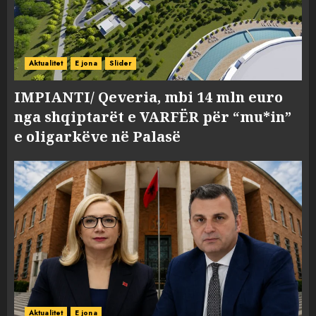
Aktualitet
E jona
Slider
IMPIANTI/ Qeveria, mbi 14 mln euro
nga shqiptarët e VARFËR për “mu*in”
e oligarkëve në Palasë
Aktualitet
E jona