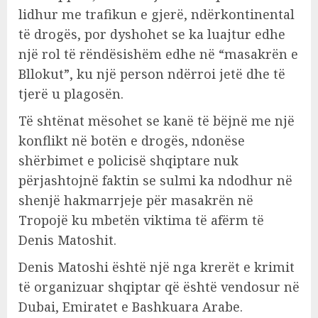
lidhur me trafikun e gjerë, ndërkontinental
të drogës, por dyshohet se ka luajtur edhe
një rol të rëndësishëm edhe në “masakrën e
Bllokut”, ku një person ndërroi jetë dhe të
tjerë u plagosën.
Të shtënat mësohet se kanë të bëjnë me një
konflikt në botën e drogës, ndonëse
shërbimet e policisë shqiptare nuk
përjashtojnë faktin se sulmi ka ndodhur në
shenjë hakmarrjeje për masakrën në
Tropojë ku mbetën viktima të afërm të
Denis Matoshit.
Denis Matoshi është një nga krerët e krimit
të organizuar shqiptar që është vendosur në
Dubai, Emiratet e Bashkuara Arabe.