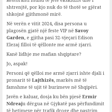
Restoranti mund të jetë ekskluziv dhe i
shtrenjtë, por kjo nuk do të thotë se gjërat
shkojnë gjithmonë mirë.
Në verën e vitit 2024, disa persona u
plagosën gjatë një feste VIP në
Savoy
Garden
, e gjitha pasi 32-vjeçari Edison
Elezaj filloi të qëllonte me armë zjarri.
Kanë lidhje me mafian shqiptare?
Jo, aspak!
Personi që qëlloi me armë zjarri ishte djali i
pronarit të
Lajthizës
, markës më të
famshme të ujit të burimeve në Shqipëri.
Javën e kaluar, dosja ku bën pjesë
Ermir
Ndreaj
u dërgua në Gjykatë pas përfundimit
të hetimeve për trafik droge dhe pastrim