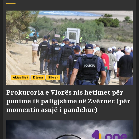
Aktualitet
E jona
Slider
Prokuroria e Vlorës nis hetimet për
punime të paligjshme në Zvërnec (për
momentin asnjë i pandehur)