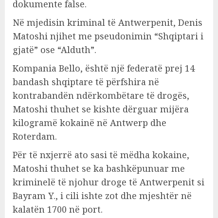
dokumente false.
Në mjedisin kriminal të Antwerpenit, Denis
Matoshi njihet me pseudonimin “Shqiptari i
gjatë” ose “Alduth”.
Kompania Bello, është një federatë prej 14
bandash shqiptare të përfshira në
kontrabandën ndërkombëtare të drogës,
Matoshi thuhet se kishte dërguar mijëra
kilogramë kokainë në Antwerp dhe
Roterdam.
Për të nxjerrë ato sasi të mëdha kokaine,
Matoshi thuhet se ka bashkëpunuar me
kriminelë të njohur droge të Antwerpenit si
Bayram Y., i cili ishte zot dhe mjeshtër në
kalatën 1700 në port.