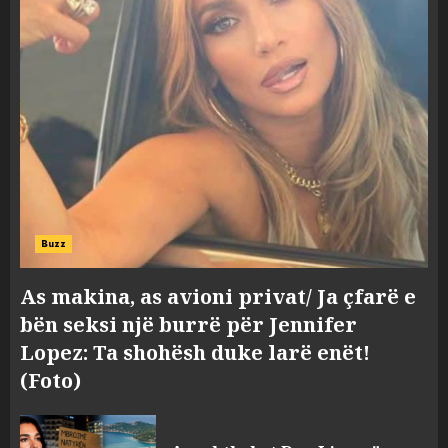
Buzz
As makina, as avioni privat/ Ja çfarë e
bën seksi një burrë për Jennifer
Lopez: Ta shohësh duke larë enët!
(Foto)