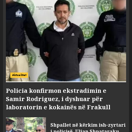
Aktualitet
Policia konfirmon ekstradimin e
Samir Rodriguez, i dyshuar për
laboratorin e kokainës në Frakull
Shpallet në kërkim ish-zyrtari
i policisë, Uljan Shpataraku.