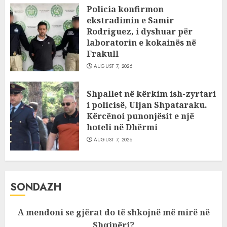
Policia konfirmon
ekstradimin e Samir
Rodriguez, i dyshuar për
laboratorin e kokainës në
Frakull
AUGUST 7, 2026
Shpallet në kërkim ish-zyrtari
i policisë, Uljan Shpataraku.
Kërcënoi punonjësit e një
hoteli në Dhërmi
AUGUST 7, 2026
SONDAZH
A mendoni se gjërat do të shkojnë më mirë në
Shqipëri?