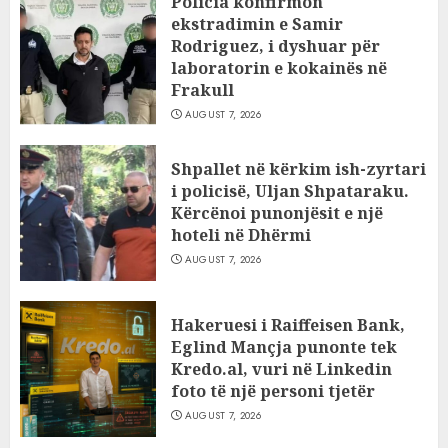
Policia konfirmon
ekstradimin e Samir
Rodriguez, i dyshuar për
laboratorin e kokainës në
Frakull
AUGUST 7, 2026
Shpallet në kërkim ish-zyrtari
i policisë, Uljan Shpataraku.
Kërcënoi punonjësit e një
hoteli në Dhërmi
AUGUST 7, 2026
Hakeruesi i Raiffeisen Bank,
Eglind Mançja punonte tek
Kredo.al, vuri në Linkedin
foto të një personi tjetër
AUGUST 7, 2026