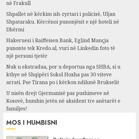
në Frakull
Shpallet në kërkim ish-zyrtari i policisë, Uljan
Shpataraku. Kërcënoi punonjësit e një hoteli në
Dhërmi
Hakeruesi i Raiffeisen Bank, Eglind Mançja
punonte tek Kredo.al, vuri në Linkedin foto të
një personi tjetër
Nuk u ekstradua, por u deportua nga SHBA, si u
kthye në Shqipëri Sokol Hoxha pas 30 viteve
arrati. Pse Tirana po i kërkon ndihmë Brukselit
U nisën drejt Gjermanisë pas pushimeve në
Kosovë, humbin jetën në aksident tre anëtarët e
familjes!
MOS I HUMBISNI