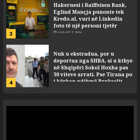
Hakeruesi i Raiffeisen Bank,
Eglind Mançja punonte tek
Kredo.al, vuri në Linkedin
foto të një personi tjetër
3
AUGUST 7, 2026
Nuk u ekstradua, por u
deportua nga SHBA, si u kthye
në Shqipëri Sokol Hoxha pas
30 viteve arrati. Pse Tirana po
i kërkon ndihmë Brukselit
4
AUGUST 7, 2026
U nisën drejt Gjermanisë pas
pushimeve në Kosovë, humbin
jetën në aksident tre anëtarët
e familjes!
5
AUGUST 7, 2026