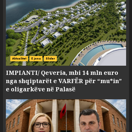
Aktualitet
E jona
Slider
IMPIANTI/ Qeveria, mbi 14 mln euro
nga shqiptarët e VARFËR për “mu*in”
e oligarkëve në Palasë