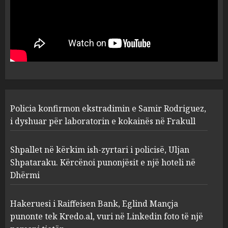
Policia konfirmon
ekstradimin e Samir
Rodriguez, i dyshuar për
laboratorin e kokainës në
Frakull
1
AUGUST 7, 2026
Shpallet në kërkim ish-zyrtari
Policia konfirmon ekstradimin e Samir Rodriguez,
i policisë, Uljan Shpataraku.
Kërcënoi punonjësit e një
i dyshuar për laboratorin e kokainës në Frakull
hoteli në Dhërmi
2
AUGUST 7, 2026
Shpallet në kërkim ish-zyrtari i policisë, Uljan
Shpataraku. Kërcënoi punonjësit e një hoteli në
Dhërmi
Hakeruesi i Raiffeisen Bank,
Eglind Mançja punonte tek
Kredo.al, vuri në Linkedin
Hakeruesi i Raiffeisen Bank, Eglind Mançja
foto të një personi tjetër
punonte tek Kredo.al, vuri në Linkedin foto të një
3
AUGUST 7, 2026