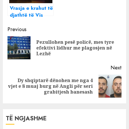
Vrasja e krahut të
djathtë të Vis
Martinajt, GJKKO
Continue
dënon me 28 vite
Previous
burg Ilir Selmanin
Reading
Pezullohen pesë policë, mes tyre
dhe 7 vite Elvis
Pre
efektivi lidhur me plagosjen në
Gacajn
pos
Lezhë
Next
Dy shqiptarë dënohen me nga 4
Next
vjet e 8 muaj burg në Angli për seri
post:
grabitjesh banesash
TË NGJASHME