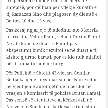
tre persona e ndoqën deri në afërsi të
shtëpisë, por qëlluan për vdekje kunatin e
tij Ramazan Sino dhe plagosën dy djemtë e
Bejtjes 10 dhe 13 vjeç.
Pas kësaj ngjarjeje të ndodhur me 3 korrik
u arrestua Valter Bami, vëllai i Durim Bamit.
Në atë kohë në duart e Bamit pas
ekspertimit kimik rezultoi se në duart e tij
kishte gjurmë baruti, por as kjo nuk mjaftoi
për ta mbajtur atë në burg.
Për Policinë e Shtetit 43-vjecari Gentjan
Bejtja ka qenë i dyshuar si i përfshirë edhe
në vjedhjen e automjetit që u përdor në
vrasjen e komisarit të policisë Dritan Lamaj.
Pas serisë së atentateve ai kërkoi azil në
Norvegji e Suedi, por kërkesat e tij i ishin