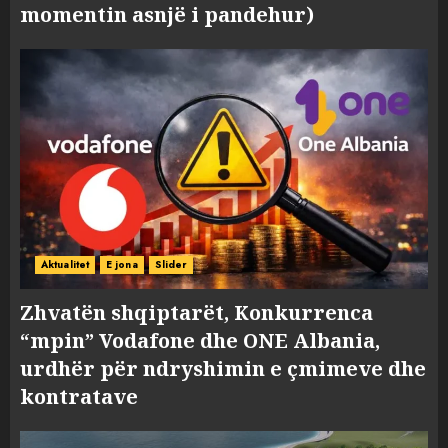
momentin asnjë i pandehur)
Aktualitet
E jona
Slider
Zhvatën shqiptarët, Konkurrenca
“mpin” Vodafone dhe ONE Albania,
urdhër për ndryshimin e çmimeve dhe
kontratave