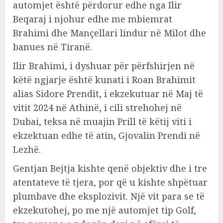
automjet është përdorur edhe nga Ilir
Beqaraj i njohur edhe me mbiemrat
Brahimi dhe Mançellari lindur në Milot dhe
banues në Tiranë.
Ilir Brahimi, i dyshuar për përfshirjen në
këtë ngjarje është kunati i Roan Brahimit
alias Sidore Prendit, i ekzekutuar në Maj të
vitit 2024 në Athinë, i cili strehohej në
Dubai, teksa në muajin Prill të këtij viti i
ekzektuan edhe të atin, Gjovalin Prendi në
Lezhë.
Gentjan Bejtja kishte qenë objektiv dhe i tre
atentateve të tjera, por që u kishte shpëtuar
plumbave dhe eksplozivit. Një vit para se të
ekzekutohej, po me një automjet tip Golf,