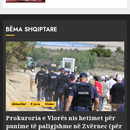
BËMA SHQIPTARE
Aktualitet
E jona
Slider
Prokuroria e Vlorës nis hetimet për
punime të paligjshme në Zvërnec (për