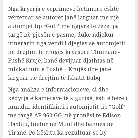
Nga kryerja e veprimeve hetimore është
vërtetuar se autorët janë larguar me një
automjet tip “Golf” me ngjyrë të zezë, pa
targë në pjesën e pasme, duke ndjekur
itinerarin nga vendi i djegies së automjetit
në drejtim të rrugës kryesore Thumanë-
Fushë Krujë, kanë devijuar djathtas në
mbikalimin e Fushë – Krujës dhe janë
larguar në drejtim të fshatit Bubq.
Nga analiza e informacioneve, si dhe
këqyrja e kamerave të sigurisë, është bërë i
mundur identifikimi i automjetit tip “Golf”
me targë AB 960 GG, në pronësi të Edison
Haxhiu, lindur në Milot dhe banues në
Tiranë. Po kështu ka rezultuar se ky