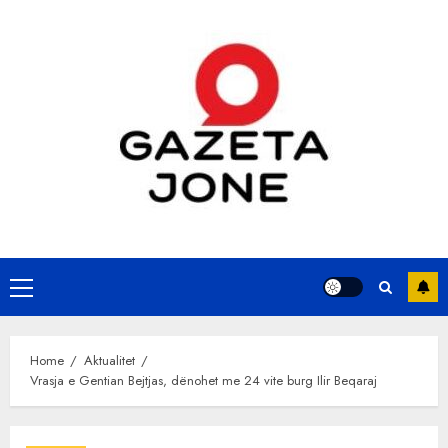
Skip
to
content
Primary
Menu
Home
Aktualitet
Vrasja e Gentian Bejtjas, dënohet me 24 vite burg Ilir Beqaraj