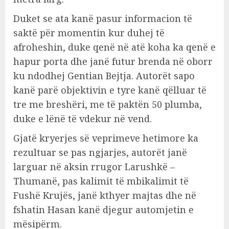
Duket se ata kanë pasur informacion të
saktë për momentin kur duhej të
afroheshin, duke qenë në atë koha ka qenë e
hapur porta dhe janë futur brenda në oborr
ku ndodhej Gentian Bejtja. Autorët sapo
kanë parë objektivin e tyre kanë qëlluar të
tre me breshëri, me të paktën 50 plumba,
duke e lënë të vdekur në vend.
Gjatë kryerjes së veprimeve hetimore ka
rezultuar se pas ngjarjes, autorët janë
larguar në aksin rrugor Larushkë –
Thumanë, pas kalimit të mbikalimit të
Fushë Krujës, janë kthyer majtas dhe në
fshatin Hasan kanë djegur automjetin e
mësipërm.