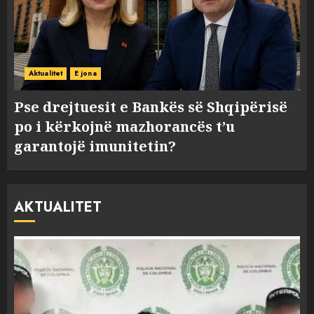
Aktualitet
E jona
Pse drejtuesit e Bankës së Shqipërisë
po i kërkojnë mazhorancës t’u
garantojë imunitetin?
AKTUALITET