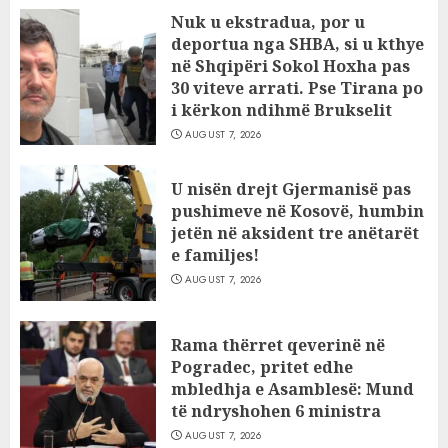
Nuk u ekstradua, por u
deportua nga SHBA, si u kthye
në Shqipëri Sokol Hoxha pas
30 viteve arrati. Pse Tirana po
i kërkon ndihmë Brukselit
AUGUST 7, 2026
U nisën drejt Gjermanisë pas
pushimeve në Kosovë, humbin
jetën në aksident tre anëtarët
e familjes!
AUGUST 7, 2026
Rama thërret qeverinë në
Pogradec, pritet edhe
mbledhja e Asamblesë: Mund
të ndryshohen 6 ministra
AUGUST 7, 2026