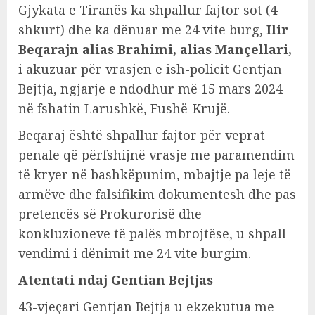
Gjykata e Tiranës ka shpallur fajtor sot (4
shkurt) dhe ka dënuar me 24 vite burg,
Ilir
Beqarajn
alias Brahimi, alias Mançellari,
i akuzuar për vrasjen e ish-policit Gentjan
Bejtja, ngjarje e ndodhur më 15 mars 2024
në fshatin Larushkë, Fushë-Krujë.
Beqaraj është shpallur fajtor për veprat
penale që përfshijnë vrasje me paramendim
të kryer në bashkëpunim, mbajtje pa leje të
armëve dhe falsifikim dokumentesh dhe pas
pretencës së Prokurorisë dhe
konkluzioneve të palës mbrojtëse, u shpall
vendimi i dënimit me 24 vite burgim.
Atentati ndaj Gentian Bejtjas
43-vjeçari Gentjan Bejtja u ekzekutua me