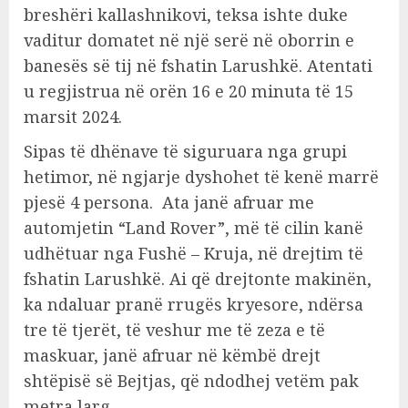
breshëri kallashnikovi, teksa ishte duke
vaditur domatet në një serë në oborrin e
banesës së tij në fshatin Larushkë. Atentati
u regjistrua në orën 16 e 20 minuta të 15
marsit 2024.
Sipas të dhënave të siguruara nga grupi
hetimor, në ngjarje dyshohet të kenë marrë
pjesë 4 persona. Ata janë afruar me
automjetin “Land Rover”, më të cilin kanë
udhëtuar nga Fushë – Kruja, në drejtim të
fshatin Larushkë. Ai që drejtonte makinën,
ka ndaluar pranë rrugës kryesore, ndërsa
tre të tjerët, të veshur me të zeza e të
maskuar, janë afruar në këmbë drejt
shtëpisë së Bejtjas, që ndodhej vetëm pak
metra larg.