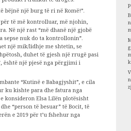
p
të bëjnë një burg të ri në Romë!”.
B
 për të më kontrolluar, më njohin,
n
a. Në një rast “më dhanë një gjobë
m
 sepse nuk do ta kontrollonin”.
M
et një mik/lidhje me shtetin, se
g
shpëtosh, duhet të gjesh një rrugë pasi
m
k
 është një pjesë nga përgjimi i
V
n
mbante “Kutinë e Babagjyshit”, e cila
z
r ku kishte para dhe fatura nga
 e konsideron Elsa Lilën plotësisht
dhe “person të besuar” të Bocit, të
 verën e 2019 për t’u fshehur nga