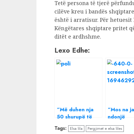
Tetë persona të tjerë përfundu
cilëve kreu i bandës shqiptare,
është i arratisur. Për hetuesit 
Këngëtares shqiptare pritet q
ditët e ardhshme.
Lexo Edhe:
“Më duhen nja
“Mos na j
50 shurupë të
ndonjë
tjerë”, zbardhen
kakërdhi”
Tags:
Elsa lila
Pergjimet e elsa liles
përgjimet që
Zbardhen