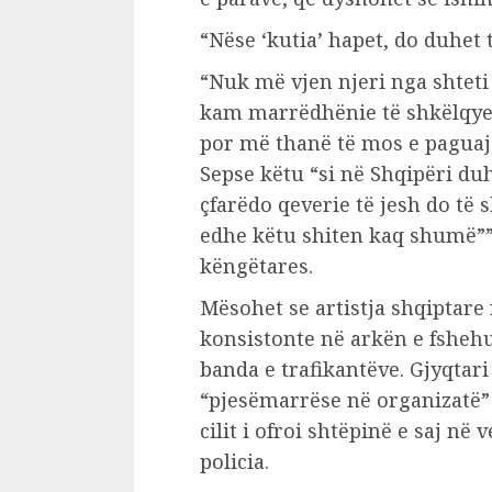
“Nëse ‘kutia’ hapet, do duhet 
“Nuk më vjen njeri nga shteti
kam marrëdhënie të shkëlqyer
por më thanë të mos e paguaja
Sepse këtu “si në Shqipëri duh
çfarëdo qeverie të jesh do të 
edhe këtu shiten kaq shumë””,
këngëtares.
Mësohet se artistja shqiptare 
konsistonte në arkën e fshehu
banda e trafikantëve. Gjyqtari
“pjesëmarrëse në organizatë” 
cilit i ofroi shtëpinë e saj në
policia.