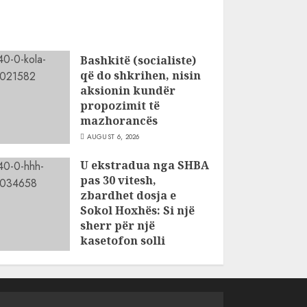
Bashkitë (socialiste)
që do shkrihen, nisin
aksionin kundër
propozimit të
mazhorancës
AUGUST 6, 2026
U ekstradua nga SHBA
pas 30 vitesh,
zbardhet dosja e
Sokol Hoxhës: Si një
sherr për një
kasetofon solli
vrasjen e dy
vëllezërve në Patos
AUGUST 6, 2026