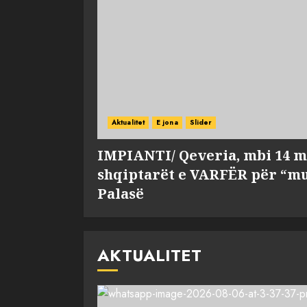
Aktualitet
E jona
Slider
IMPIANTI/ Qeveria, mbi 14 m
shqiptarët e VARFËR për “mu
Palasë
AKTUALITET