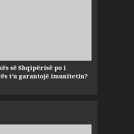
kës së Shqipërisë po i
s t’u garantojë imunitetin?