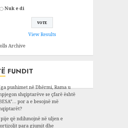
Nuk e di
View Results
olls Archive
TË FUNDIT
ga pushimet në Dhërmi, Rama u
hpjegon shqiptarëve se çfarë është
BESA”… por a e besojnë më
hqiptarët?
 pije që ndihmojnë në uljen e
ortizolit para gjumit dhe