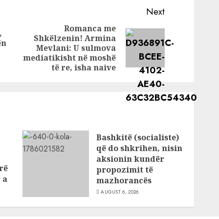
 që
Lilën: Kërkuese
Next
deri në çmendi
Romanca me
n e
,
Shkëlzenin! Armina
Previous
 së
ën
Next
Mevlani: U sulmova
post:
isë: Po
post:
mediatikisht në moshë
ën
të re, isha naive
Bashkitë (socialiste)
që do shkrihen, nisin
aksionin kundër
rë
propozimit të
 a
mazhorancës
AUGUST 6, 2026