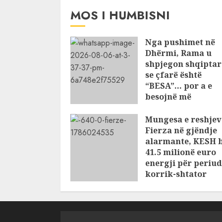
MOS I HUMBISNI
Nga pushimet në
Dhërmi, Rama u
shpjegon shqiptar
se çfarë është
“BESA”… por a e
besojnë më
shqiptarët?
Mungesa e reshjev
AUGUST 6, 2026
Fierza në gjëndje
alarmante, KESH 
41.5 milionë euro
energji për periu
korrik-shtator
AUGUST 6, 2026