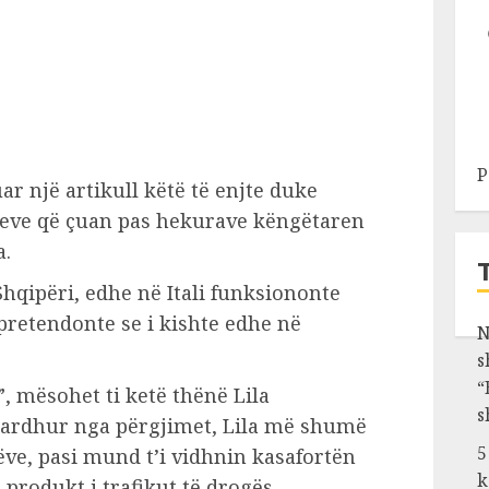
P
r një artikull këtë të enjte duke
meve që çuan pas hekurave këngëtaren
a.
 Shqipëri, edhe në Itali funksiononte
 pretendonte se i kishte edhe në
N
s
“
, mësohet ti ketë thënë Lila
s
 zbardhur nga përgjimet, Lila më shumë
5
tëve, pasi mund t’i vidhnin kasafortën
k
 produkt i trafikut të drogës.