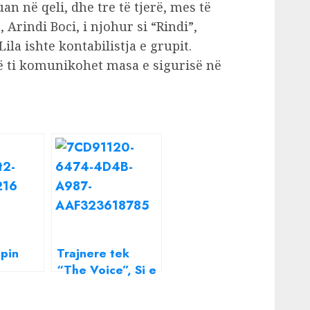
an në qeli, dhe tre të tjerë, mes të
 Arindi Boci, i njohur si “Rindi”,
Lila ishte kontabilistja e grupit.
ë ti komunikohet masa e sigurisë në
apin
Trajnere tek
“The Voice”, Si e
/
përshkruante
Ledion Liço Elsa