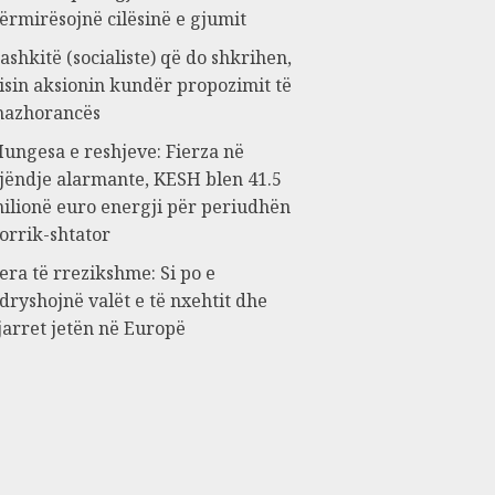
ërmirësojnë cilësinë e gjumit
ashkitë (socialiste) që do shkrihen,
isin aksionin kundër propozimit të
azhorancës
ungesa e reshjeve: Fierza në
jëndje alarmante, KESH blen 41.5
ilionë euro energji për periudhën
orrik-shtator
era të rrezikshme: Si po e
dryshojnë valët e të nxehtit dhe
jarret jetën në Europë