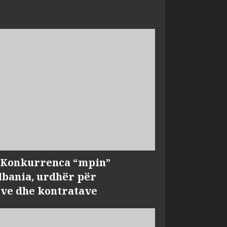
, Konkurrenca “mpin”
bania, urdhër për
ve dhe kontratave