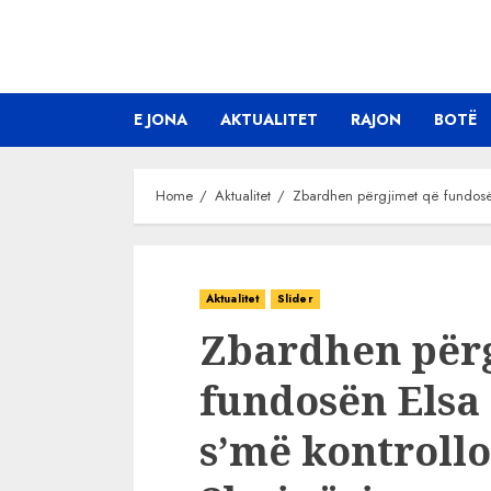
Skip
to
content
E JONA
AKTUALITET
RAJON
BOTË
Home
Aktualitet
Zbardhen përgjimet që fundosën 
Aktualitet
Slider
Zbardhen për
fundosën Elsa 
s’më kontrollon