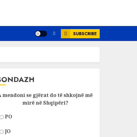
SUBSCRIBE
SONDAZH
A mendoni se gjërat do të shkojnë më
mirë në Shqipëri?
PO
JO