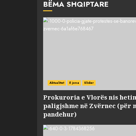
BËMA SHQIPTARE
Aktualitet
E jona
Slider
Prokuroria e Vlorës nis heti
paligjshme në Zvërnec (për 
pandehur)