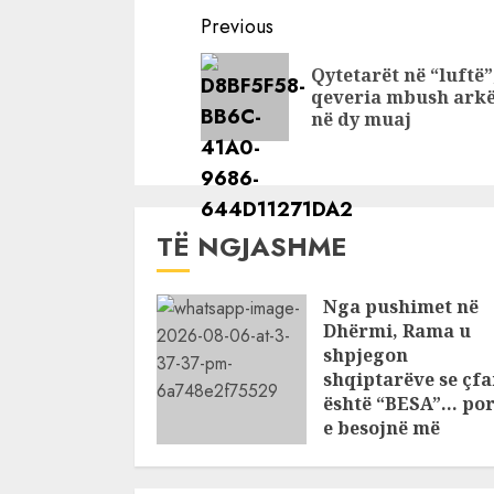
fundosën
përgjimet
Continue
Previous
kontrabanduesit
fundosën
Reading
e ilaçeve
sekretare
Qytetarët në “luftë”
Ministrisë
qeveria mbush ark
në dy muaj
Shëndetës
ti ke Joan
atje…
TË NGJASHME
Nga pushimet në
Dhërmi, Rama u
shpjegon
shqiptarëve se çfa
është “BESA”… por
e besojnë më
shqiptarët?
AUGUST 6, 2026