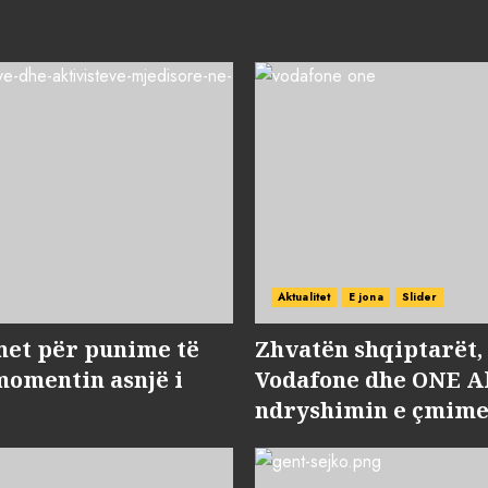
Aktualitet
E jona
Slider
met për punime të
Zhvatën shqiptarët
momentin asnjë i
Vodafone dhe ONE Al
ndryshimin e çmime