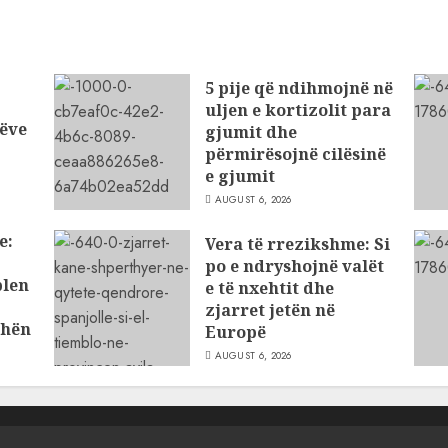
5 pije që ndihmojnë në
uljen e kortizolit para
ëve
gjumit dhe
përmirësojnë cilësinë
e gjumit
AUGUST 6, 2026
e:
Vera të rrezikshme: Si
po e ndryshojnë valët
blen
e të nxehtit dhe
zjarret jetën në
dhën
Europë
AUGUST 6, 2026