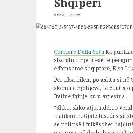
Shqipëri
MARCH 17, 2022
Corriere Della Sera
ka publikua
zbardhur një pjesë të përgji
e famshme shqiptare, Elsa Lil
Për Elsa Lilën, po ashtu si në
skema e njohjeve, të cilat ajo
Italinë fqinje ku u arrestua.
“Shko, shko atje, ndërro vend”
trafikantit. Gjatë bisedës së
se policisë i frikësohej hajdu
e parave, që dyshohet se ishin