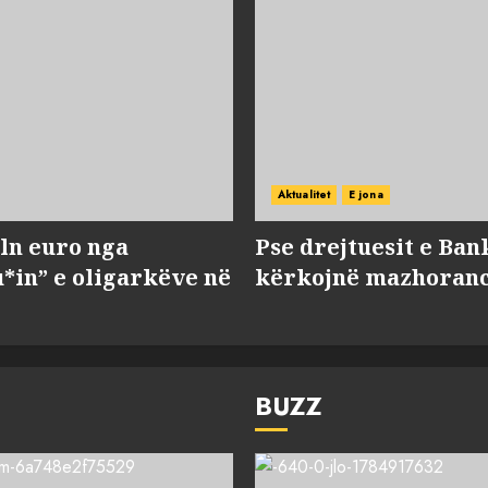
Aktualitet
E jona
ln euro nga
Pse drejtuesit e Ban
*in” e oligarkëve në
kërkojnë mazhorancë
BUZZ