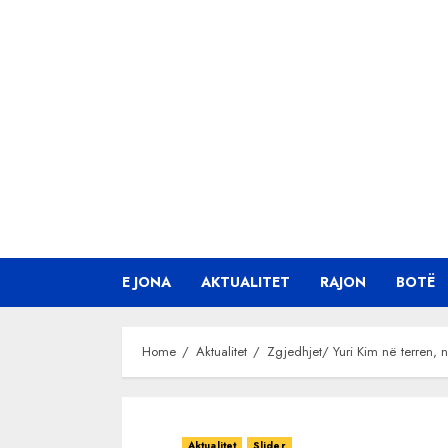
Skip
to
content
E JONA
AKTUALITET
RAJON
BOTË
Home
Aktualitet
Zgjedhjet/ Yuri Kim në terren, 
Aktualitet
Slider