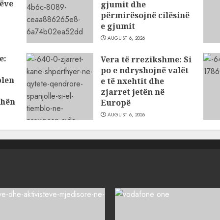
ëve
gjumit dhe
përmirësojnë cilësinë
e gjumit
AUGUST 6, 2026
e:
Vera të rrezikshme: Si
po e ndryshojnë valët
blen
e të nxehtit dhe
zjarret jetën në
dhën
Europë
AUGUST 6, 2026