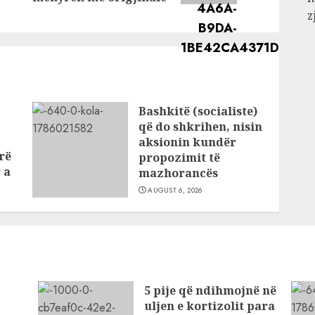
hshme
z
Bashkitë (socialiste)
që do shkrihen, nisin
aksionin kundër
rë
propozimit të
 a
mazhorancës
AUGUST 6, 2026
5 pije që ndihmojnë në
uljen e kortizolit para