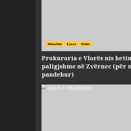
Aktualitet
E jona
Slider
Prokuroria e Vlorës nis heti
paligjshme në Zvërnec (për 
pandehur)