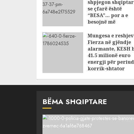
shpjegon shqiptar
se çfarë është
“BESA”… por a e
besojnë më
shqiptarët?
Mungesa e reshjev
AUGUST 6, 2026
Fierza në gjëndje
alarmante, KESH 
41.5 milionë euro
energji për periu
korrik-shtator
AUGUST 6, 2026
BËMA SHQIPTARE