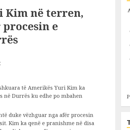
i Kim në terren,
 procesin e
rrës
shkuara të Amerikës Yuri Kim ka
ës në Durrës ku edhe po mbahen
P
të duke vëzhguar nga afër procesin
sit. Kim ka qenë e pranishme në disa