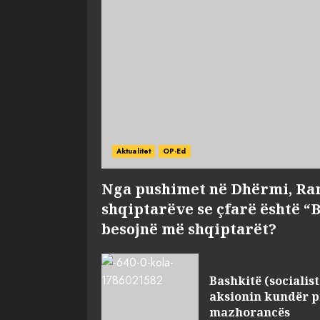
Aktualitet
OP-Ed
Nga pushimet në Dhërmi, Ra
shqiptarëve se çfarë është “
besojnë më shqiptarët?
Bashkitë (socialist
aksionin kundër p
mazhorancës