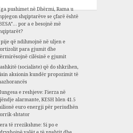
ga pushimet në Dhërmi, Rama u
hpjegon shqiptarëve se çfarë është
BESA”… por a e besojnë më
hqiptarët?
 pije që ndihmojnë në uljen e
ortizolit para gjumit dhe
ërmirësojnë cilësinë e gjumit
ashkitë (socialiste) që do shkrihen,
isin aksionin kundër propozimit të
azhorancës
ungesa e reshjeve: Fierza në
jëndje alarmante, KESH blen 41.5
ilionë euro energji për periudhën
orrik-shtator
era të rrezikshme: Si po e
dryshojnë valët e të nxehtit dhe