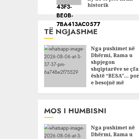
historik
të madh të lirisë
e parako
TË NGJASHME
Nga pushimet në
Dhërmi, Rama u
shpjegon
shqiptarëve se çfa
është “BESA”… por
e besojnë më
shqiptarët?
AUGUST 6, 2026
MOS I HUMBISNI
Nga pushimet në
Dhërmi, Rama u