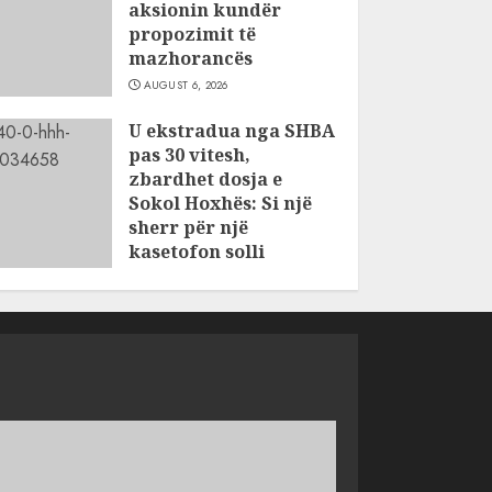
aksionin kundër
propozimit të
mazhorancës
AUGUST 6, 2026
U ekstradua nga SHBA
pas 30 vitesh,
zbardhet dosja e
Sokol Hoxhës: Si një
sherr për një
kasetofon solli
vrasjen e dy
vëllezërve në Patos
AUGUST 6, 2026