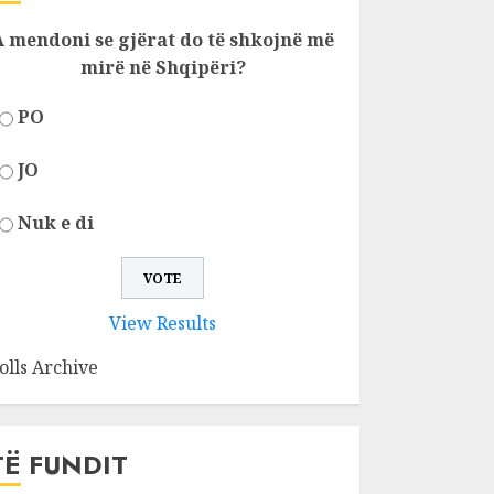
A mendoni se gjërat do të shkojnë më
mirë në Shqipëri?
PO
JO
Nuk e di
View Results
olls Archive
TË FUNDIT