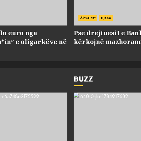
Aktualitet
E jona
ln euro nga
Pse drejtuesit e Ban
*in” e oligarkëve në
kërkojnë mazhorancë
BUZZ