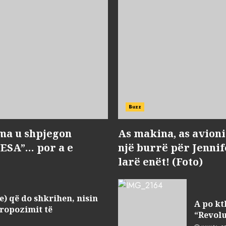
Buzz
ma u shpjegon
As makina, as avioni 
BESA”… por a e
një burrë për Jenni
larë enët! (Foto)
e) që do shkrihen, nisin
A po kt
ropozimit të
“Revolu