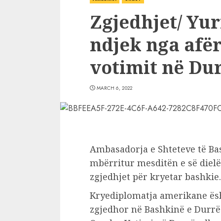
Zgjedhjet/ Yur
ndjek nga afër
votimit në Du
MARCH 6, 2022
Ambasadorja e Shteteve të Ba
mbërritur mesditën e së diel
zgjedhjet për kryetar bashkie.
Kryediplomatja amerikane ësh
zgjedhor në Bashkinë e Durrë