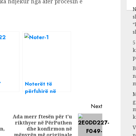
ka ndjekur nga afër procesin e
N
s
“
s
5
k
p
B
n
’
Noterët të
m
përfshirë në
M
procesin e
g
,
pastrimit të
Next
m
” për
parave
Ada merr ftesën për t’u
k
ë dhe
rikthyer në PërPuthen
Next
Previous
Macron
V
n,
dhe konfirmon në
post:
edhjet
post:
mënyrën më origjinale
n