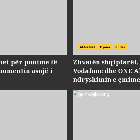
Aktualitet
E jona
Slider
met për punime të
Zhvatën shqiptarët
momentin asnjë i
Vodafone dhe ONE Al
ndryshimin e çmime