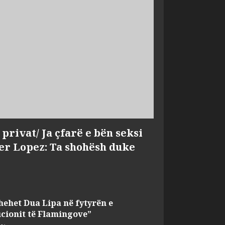
privat/ Ja çfarë e bën seksi
fer Lopez: Ta shohësh duke
hehet Dua Lipa në fytyrën e
cionit të Flamingove”