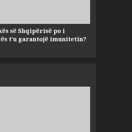
kës së Shqipërisë po i
s t’u garantojë imunitetin?