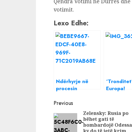
Qendra Votimi në Durrës dhe 
votimit.
Lexo Edhe:
Ndërhyrje në
‘Tronditet
procesin
Europa!
gjyqësor për PD?
Zgjedhjet
Continue
Berisha i
europiane
Previous
përgjigjet sërish
“shuplakë
Reading
Zelensky: Rusia po
Yuri Kim: Nuk
Gjermanin
bëhet gati të
është kurrë
Francën, 
bombardojë Odessa
orientim i vendit
shpall zgj
ky do të jetë krim