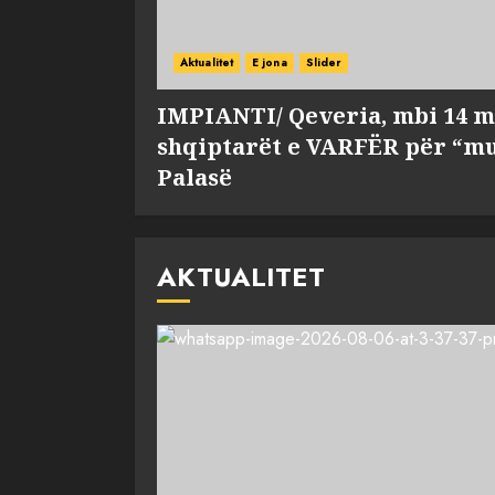
Aktualitet
E jona
Slider
IMPIANTI/ Qeveria, mbi 14 m
shqiptarët e VARFËR për “mu
Palasë
AKTUALITET