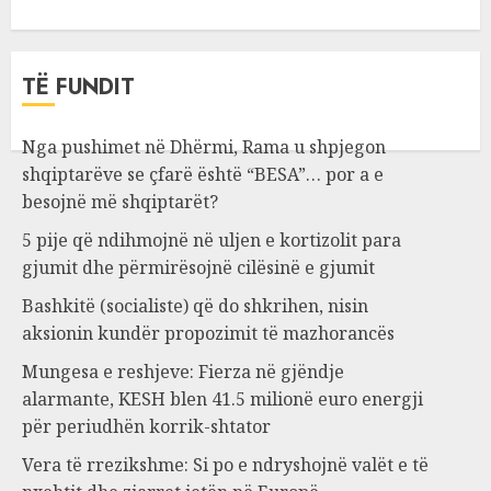
TË FUNDIT
Nga pushimet në Dhërmi, Rama u shpjegon
shqiptarëve se çfarë është “BESA”… por a e
besojnë më shqiptarët?
5 pije që ndihmojnë në uljen e kortizolit para
gjumit dhe përmirësojnë cilësinë e gjumit
Bashkitë (socialiste) që do shkrihen, nisin
aksionin kundër propozimit të mazhorancës
Mungesa e reshjeve: Fierza në gjëndje
alarmante, KESH blen 41.5 milionë euro energji
për periudhën korrik-shtator
Vera të rrezikshme: Si po e ndryshojnë valët e të