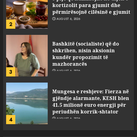
kortizolit para gjumit dhe
përmirësojnë cilësinë e gjumit
AUGUST 6, 2026
2
Bashkitë (socialiste) që do
shkrihen, nisin aksionin
kundër propozimit të
mazhorancës
3
AUGUST 6, 2026
Mungesa e reshjeve: Fierza në
gjëndje alarmante, KESH blen
41.5 milionë euro energji për
periudhën korrik-shtator
4
AUGUST 6, 2026