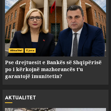
Aktualitet
E jona
Pse drejtuesit e Bankës së Shqipërisë
po i kërkojnë mazhorancës t’u
garantojë imunitetin?
AKTUALITET