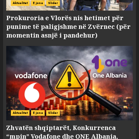
Aktualitet
E jona
Slider
Prokuroria e Vlorës nis hetimet për
punime të paligjshme në Zvërnec (për
momentin asnjë i pandehur)
Aktualitet
E jona
Slider
Zhvatën shqiptarët, Konkurrenca
“mpin” Vodafone dhe ONE Albania,