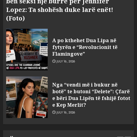
bën seksi një burrë për Jennifer
Lopez: Ta shohësh duke larë enët!
(Foto)
A po kthehet Dua Lipa në
fytyrën e “Revolucionit të
Flamingove”
JULY 16, 2026
Bashkitë (socialiste) që do
Nga “vendi më i bukur në
shkrihen, nisin aksionin
botë” te butoni “Delete”: Çfarë
kundër propozimit të
e bëri Dua Lipën të fshijë fotot
mazhorancës
e Kep Merlit?
3
AUGUST 6, 2026
JULY 16, 2026
Mungesa e reshjeve: Fierza në
gjëndje alarmante, KESH blen