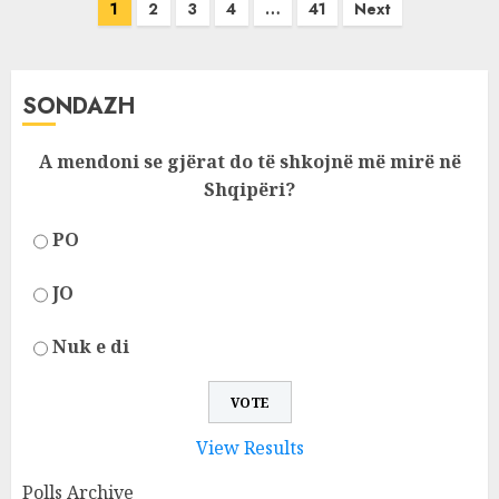
Posts
1
2
3
4
…
41
Next
pagination
SONDAZH
A mendoni se gjërat do të shkojnë më mirë në
Shqipëri?
PO
JO
Nuk e di
View Results
Polls Archive