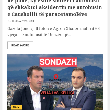
në punë, ky është shoferi i autobusit
që shkaktoi aksidentin me autobusin
e Caushollit të paracetamolëve
FEBRUARY 28, 2023
Gazeta Jone sjell foton e Agron Xhafës shoferit 63-
vjeçar të autobusit të Unazës, që...
READ MORE
Slider