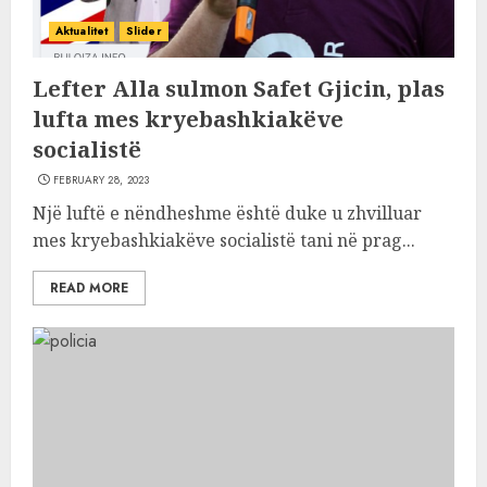
Aktualitet
Slider
Lefter Alla sulmon Safet Gjicin, plas
lufta mes kryebashkiakëve
socialistë
FEBRUARY 28, 2023
Një luftë e nëndheshme është duke u zhvilluar
mes kryebashkiakëve socialistë tani në prag...
READ MORE