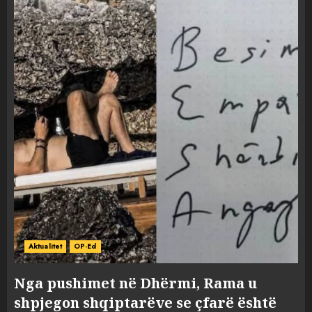
Aktualitet
OP-Ed
Nga pushimet në Dhërmi, Rama u
shpjegon shqiptarëve se çfarë është