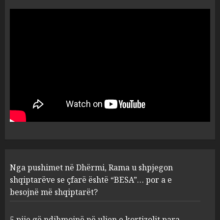
Vera të rrezikshme: Si po e
ndryshojnë valët e të nxehtit
dhe zjarret jetën në Europë
AUGUST 6, 2026
5
Nga pushimet në Dhërmi,
Rama u shpjegon shqiptarëve
se çfarë është “BESA”… por a e
besojnë më shqiptarët?
1
AUGUST 6, 2026
5 pije që ndihmojnë në uljen e
Nga pushimet në Dhërmi, Rama u shpjegon
kortizolit para gjumit dhe
shqiptarëve se çfarë është “BESA”… por a e
përmirësojnë cilësinë e gjumit
besojnë më shqiptarët?
AUGUST 6, 2026
2
5 pije që ndihmojnë në uljen e kortizolit para