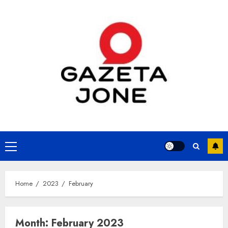
Skip
to
content
Primary
Menu
Home
2023
February
Month:
February 2023