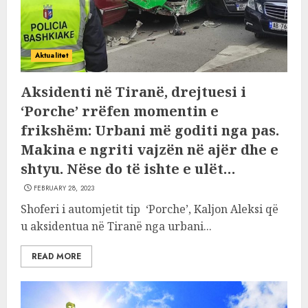
Aktualitet
Aksidenti në Tiranë, drejtuesi i
‘Porche’ rrëfen momentin e
frikshëm: Urbani më goditi nga pas.
Makina e ngriti vajzën në ajër dhe e
shtyu. Nëse do të ishte e ulët…
FEBRUARY 28, 2023
Shoferi i automjetit tip ‘Porche’, Kaljon Aleksi që
u aksidentua në Tiranë nga urbani...
READ MORE