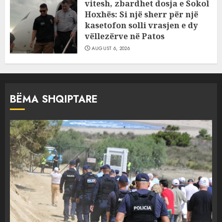
vitesh, zbardhet dosja e Sokol
Hoxhës: Si një sherr për një
kasetofon solli vrasjen e dy
vëllezërve në Patos
AUGUST 6, 2026
BËMA SHQIPTARE