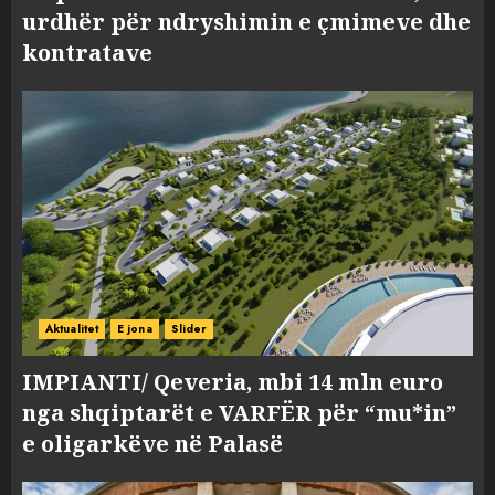
urdhër për ndryshimin e çmimeve dhe
kontratave
Aktualitet
E jona
Slider
IMPIANTI/ Qeveria, mbi 14 mln euro
nga shqiptarët e VARFËR për “mu*in”
e oligarkëve në Palasë