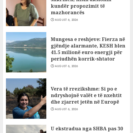
kundër propozimit të
mazhorancës
AUGUST 6, 2026
Mungesa e reshjeve: Fierza në
gjëndje alarmante, KESH blen
41.5 milionë euro energji për
periudhën korrik-shtator
AUGUST 6, 2026
Vera të rrezikshme: Si po e
ndryshojnë valët e të nxehtit
dhe zjarret jetën në Europë
AUGUST 6, 2026
U ekstradua nga SHBA pas 30