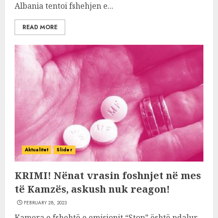
Albania tentoi fshehjen e...
READ MORE
Aktualitet
Slider
KRIMI! Nënat vrasin foshnjet në mes
të Kamzës, askush nuk reagon!
FEBRUARY 28, 2023
Kamera e fshehtë e emisionit “Stop” është ndalur