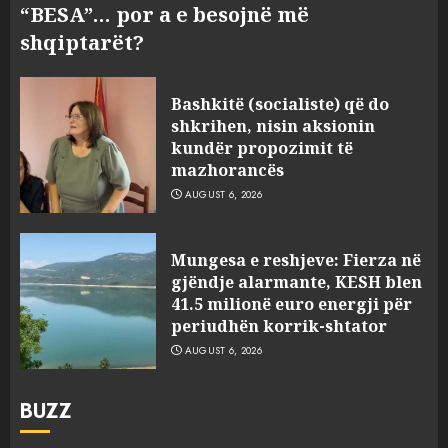
“BESA”… por a e besojnë më
shqiptarët?
Bashkitë (socialiste) që do
shkrihen, nisin aksionin
kundër propozimit të
mazhorancës
AUGUST 6, 2026
Mungesa e reshjeve: Fierza në
gjëndje alarmante, KESH blen
41.5 milionë euro energji për
periudhën korrik-shtator
AUGUST 6, 2026
BUZZ