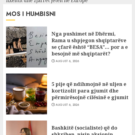
nxehtit dhe zjarret jetën në Europë
MOS I HUMBISNI
Nga pushimet në Dhërmi,
Rama u shpjegon shqiptarëve
se çfarë është “BESA”… por a e
besojnë më shqiptarët?
AUGUST 6, 2026
5 pije që ndihmojnë në uljen e
kortizolit para gjumit dhe
përmirësojnë cilësinë e gjumit
AUGUST 6, 2026
Bashkitë (socialiste) që do
shkrihen, nisin aksionin