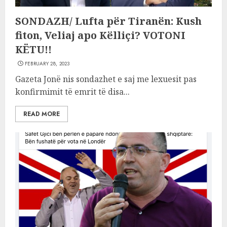
SONDAZH/ Lufta për Tiranën: Kush
fiton, Veliaj apo Këlliçi? VOTONI
KËTU!!
FEBRUARY 28, 2023
Gazeta Jonë nis sondazhet e saj me lexuesit pas
konfirmimit të emrit të disa...
READ MORE