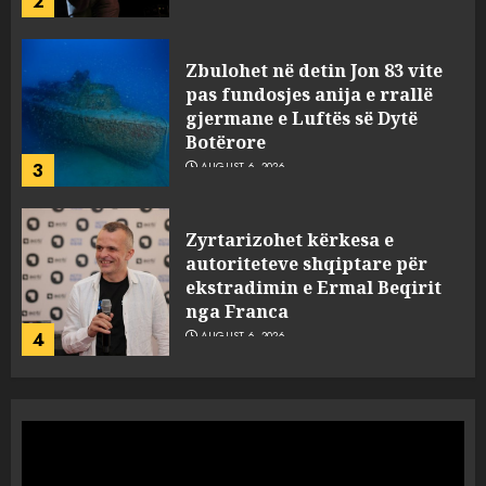
2
Zbulohet në detin Jon 83 vite
pas fundosjes anija e rrallë
gjermane e Luftës së Dytë
Botërore
3
AUGUST 6, 2026
Zyrtarizohet kërkesa e
autoriteteve shqiptare për
ekstradimin e Ermal Beqirit
nga Franca
4
AUGUST 6, 2026
A do të ketë rrezik për Tokën?
Anija kozmike e SpaceX
përplaset në Hënë