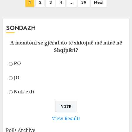
Posts
1
2
3
4
…
39
Next
pagination
SONDAZH
A mendoni se gjërat do të shkojnë më mirë në
Shqipëri?
PO
JO
Nuk e di
View Results
Polls Archive