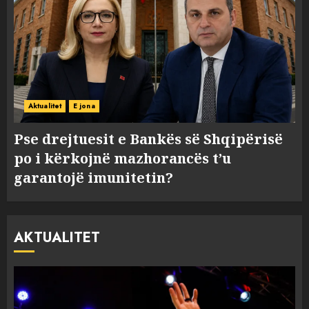
Aktualitet
E jona
Pse drejtuesit e Bankës së Shqipërisë
po i kërkojnë mazhorancës t’u
garantojë imunitetin?
AKTUALITET