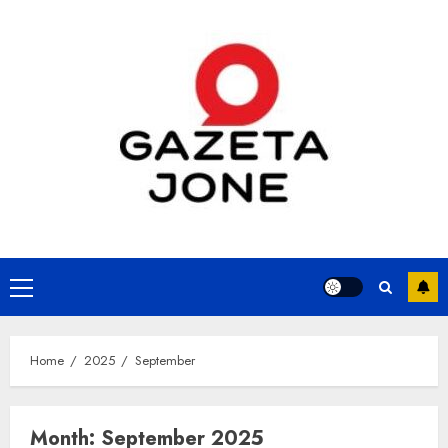
Skip
to
content
Primary
Menu
Home
2025
September
Month:
September 2025