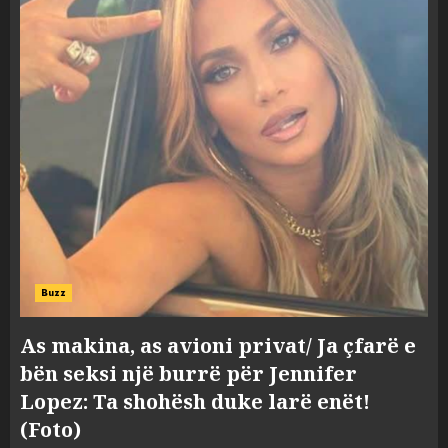
Buzz
As makina, as avioni privat/ Ja çfarë e
bën seksi një burrë për Jennifer
Lopez: Ta shohësh duke larë enët!
(Foto)