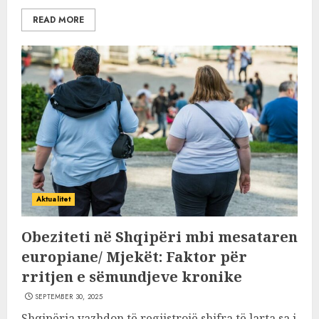
READ MORE
Aktualitet
Obeziteti në Shqipëri mbi mesataren
europiane/ Mjekët: Faktor për
rritjen e sëmundjeve kronike
SEPTEMBER 30, 2025
Shqipëria vazhdon të regjistrojë shifra të larta sa i