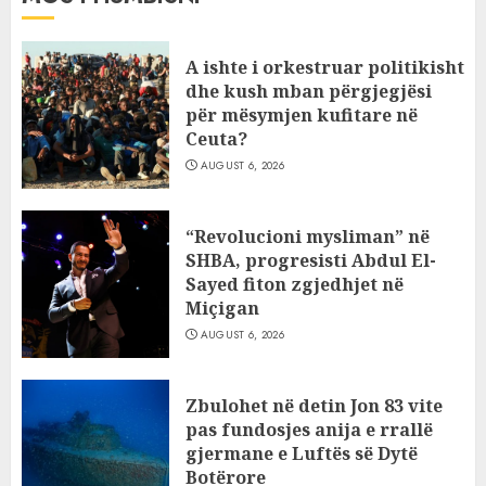
A ishte i orkestruar politikisht
dhe kush mban përgjegjësi
për mësymjen kufitare në
Ceuta?
AUGUST 6, 2026
“Revolucioni mysliman” në
SHBA, progresisti Abdul El-
Sayed fiton zgjedhjet në
Miçigan
AUGUST 6, 2026
Zbulohet në detin Jon 83 vite
pas fundosjes anija e rrallë
gjermane e Luftës së Dytë
Botërore