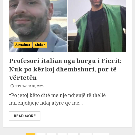
Aktualitet
Slider
Profesori italian nga burgu i Fierit:
Nuk po kërkoj dhembshuri, por të
vërtetën
SEPTEMBER 30, 2025
“Po jetoj këto ditë me një ndjenjë të thellë
mirënjohjeje ndaj atyre që më...
READ MORE