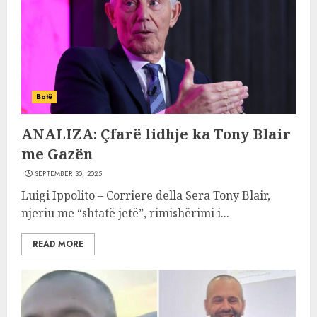
Botë
ANALIZA: Çfarë lidhje ka Tony Blair
me Gazën
SEPTEMBER 30, 2025
Luigi Ippolito – Corriere della Sera Tony Blair,
njeriu me “shtatë jetë”, rimishërimi i...
READ MORE