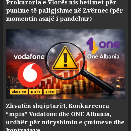
Prokuroria e Vlorës nis hetimet për
punime të paligjshme në Zvërnec (për
momentin asnjë i pandehur)
Aktualitet
E jona
Slider
Zhvatën shqiptarët, Konkurrenca
“mpin” Vodafone dhe ONE Albania,
urdhër për ndryshimin e çmimeve dhe
kontratave