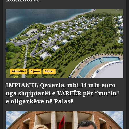
Aktualitet
E jona
Slider
IMPIANTI/ Qeveria, mbi 14 mln euro
nga shqiptarët e VARFËR për “mu*in”
e oligarkëve në Palasë