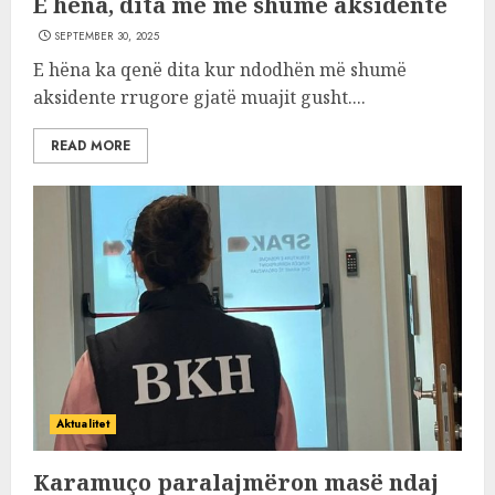
E hëna, dita me më shumë aksidente
SEPTEMBER 30, 2025
E hëna ka qenë dita kur ndodhën më shumë
aksidente rrugore gjatë muajit gusht....
READ MORE
Aktualitet
Karamuço paralajmëron masë ndaj