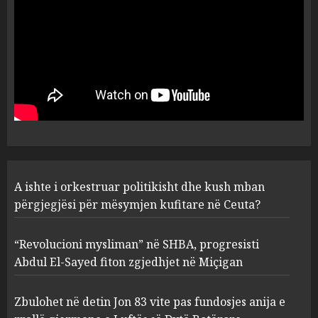
AUGUST 6, 2026
5
A ishte i orkestruar politikisht
dhe kush mban përgjegjësi
për mësymjen kufitare në
Ceuta?
1
AUGUST 6, 2026
“Revolucioni mysliman” në
A ishte i orkestruar politikisht dhe kush mban
SHBA, progresisti Abdul El-
Sayed fiton zgjedhjet në
përgjegjësi për mësymjen kufitare në Ceuta?
Miçigan
2
AUGUST 6, 2026
“Revolucioni mysliman” në SHBA, progresisti
Abdul El-Sayed fiton zgjedhjet në Miçigan
Zbulohet në detin Jon 83 vite
pas fundosjes anija e rrallë
Zbulohet në detin Jon 83 vite pas fundosjes anija e
gjermane e Luftës së Dytë