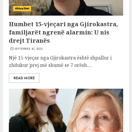
Aktualitet
Humbet 15-vjeçari nga Gjirokastra,
familjarët ngrenë alarmin: U nis
drejt Tiranës
SEPTEMBER 30, 2025
Një 15-vjeçar nga Gjirokastra është shpallur i
zhdukur prej më shumë se 7 orësh....
READ MORE