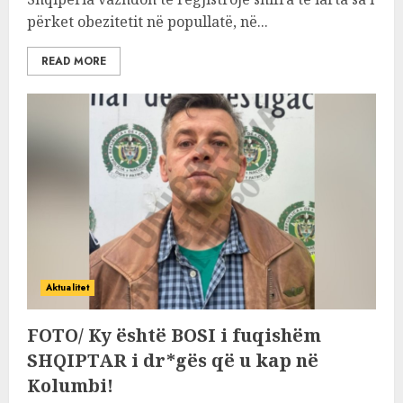
përket obezitetit në popullatë, në...
READ MORE
Aktualitet
FOTO/ Ky është BOSI i fuqishëm
SHQIPTAR i dr*gës që u kap në
Kolumbi!