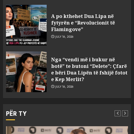
A po kthehet Dua Lipa në
fytyrën e “Revolucionit të
Flamingove”
JULY 16, 2026
Zbulohet në detin Jon 83 vite
Nga “vendi më i bukur në
pas fundosjes anija e rrallë
botë” te butoni “Delete”: Çfarë
gjermane e Luftës së Dytë
e bëri Dua Lipën të fshijë fotot
Botërore
e Kep Merlit?
3
AUGUST 6, 2026
JULY 16, 2026
Zyrtarizohet kërkesa e
autoriteteve shqiptare për
PËR TY
ekstradimin e Ermal Beqirit
nga Franca
4
AUGUST 6, 2026