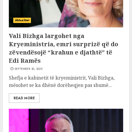
Aktualitet
Vali Bizhga largohet nga
Kryeministria, emri surprizë që do
zëvendësojë “krahun e djathtë” të
Edi Ramës
SEPTEMBER 30, 2025
Shefja e kabinetit të kryeministrit, Vali Bizhga,
mësohet se ka dhënë dorëheqjen pas shumë...
READ MORE