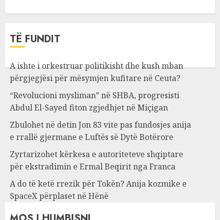
TË FUNDIT
A ishte i orkestruar politikisht dhe kush mban
përgjegjësi për mësymjen kufitare në Ceuta?
“Revolucioni mysliman” në SHBA, progresisti
Abdul El-Sayed fiton zgjedhjet në Miçigan
Zbulohet në detin Jon 83 vite pas fundosjes anija
e rrallë gjermane e Luftës së Dytë Botërore
Zyrtarizohet kërkesa e autoriteteve shqiptare
për ekstradimin e Ermal Beqirit nga Franca
A do të ketë rrezik për Tokën? Anija kozmike e
SpaceX përplaset në Hënë
MOS I HUMBISNI