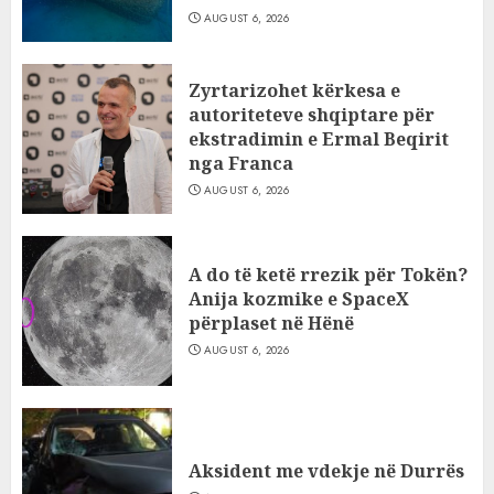
AUGUST 6, 2026
Zyrtarizohet kërkesa e
autoriteteve shqiptare për
ekstradimin e Ermal Beqirit
nga Franca
AUGUST 6, 2026
A do të ketë rrezik për Tokën?
Anija kozmike e SpaceX
përplaset në Hënë
AUGUST 6, 2026
Aksident me vdekje në Durrës