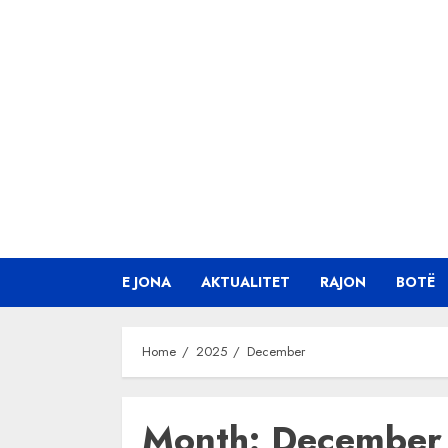
Skip
to
content
E JONA
AKTUALITET
RAJON
BOTË
Home
2025
December
Month:
December