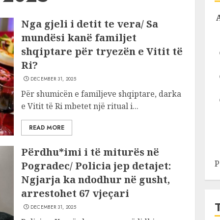
Nga gjeli i detit te vera/ Sa
mundësi kanë familjet
shqiptare për tryezën e Vitit të
Ri?
DECEMBER 31, 2025
Për shumicën e familjeve shqiptare, darka
e Vitit të Ri mbetet një ritual i...
READ MORE
Përdhu*imi i të miturës në
P
Pogradec/ Policia jep detajet:
Ngjarja ka ndodhur në gusht,
arrestohet 67 vjeçari
DECEMBER 31, 2025