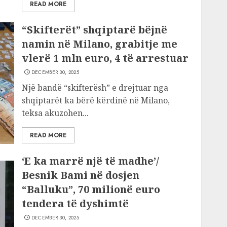
READ MORE
“Skifterët” shqiptarë bëjnë
namin në Milano, grabitje me
vlerë 1 mln euro, 4 të arrestuar
DECEMBER 30, 2025
Një bandë “skifterësh” e drejtuar nga
shqiptarët ka bërë kërdinë në Milano,
teksa akuzohen...
READ MORE
‘E ka marrë një të madhe’/
Besnik Bami në dosjen
“Balluku”, 70 milionë euro
tendera të dyshimtë
DECEMBER 30, 2025