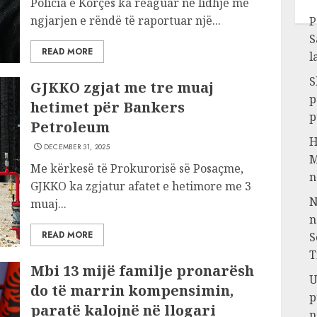
Policia e Korçës ka reaguar në lidhje me
ngjarjen e rëndë të raportuar një...
P
S
READ MORE
l
S
GJKKO zgjat me tre muaj
p
hetimet për Bankers
p
Petroleum
H
DECEMBER 31, 2025
M
Me kërkesë të Prokurorisë së Posaçme,
n
GJKKO ka zgjatur afatet e hetimore me 3
N
muaj...
n
READ MORE
S
T
Mbi 13 mijë familje pronarësh
U
do të marrin kompensimin,
p
paratë kalojnë në llogari
n