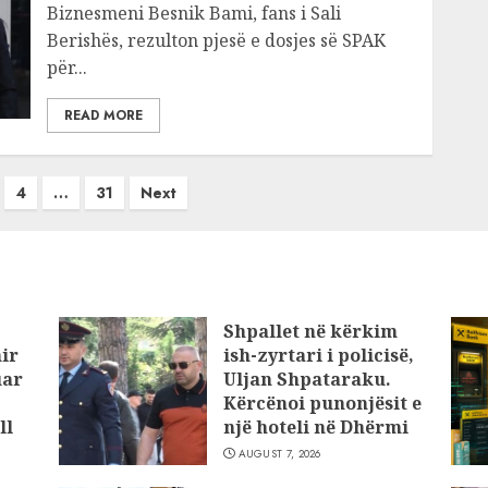
Biznesmeni Besnik Bami, fans i Sali
Berishës, rezulton pjesë e dosjes së SPAK
për...
READ MORE
4
…
31
Next
Shpallet në kërkim
ir
ish-zyrtari i policisë,
uar
Uljan Shpataraku.
Kërcënoi punonjësit e
ll
një hoteli në Dhërmi
AUGUST 7, 2026