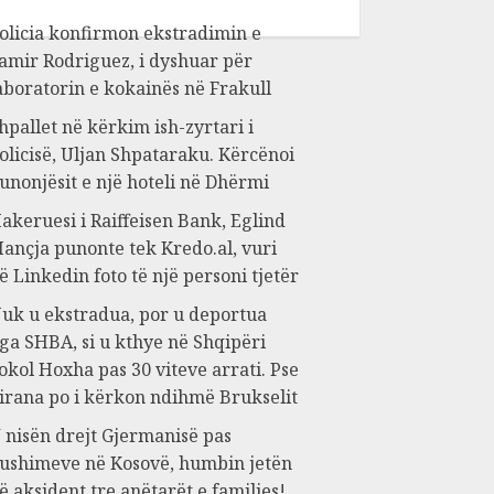
olicia konfirmon ekstradimin e
amir Rodriguez, i dyshuar për
aboratorin e kokainës në Frakull
hpallet në kërkim ish-zyrtari i
olicisë, Uljan Shpataraku. Kërcënoi
unonjësit e një hoteli në Dhërmi
akeruesi i Raiffeisen Bank, Eglind
ançja punonte tek Kredo.al, vuri
ë Linkedin foto të një personi tjetër
uk u ekstradua, por u deportua
ga SHBA, si u kthye në Shqipëri
okol Hoxha pas 30 viteve arrati. Pse
irana po i kërkon ndihmë Brukselit
 nisën drejt Gjermanisë pas
ushimeve në Kosovë, humbin jetën
ë aksident tre anëtarët e familjes!