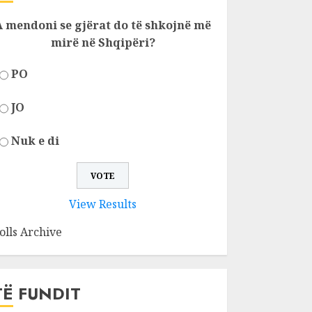
A mendoni se gjërat do të shkojnë më
mirë në Shqipëri?
PO
JO
Nuk e di
View Results
olls Archive
TË FUNDIT