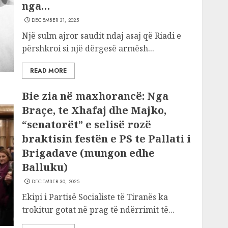
nga…
DECEMBER 31, 2025
Një sulm ajror saudit ndaj asaj që Riadi e
përshkroi si një dërgesë armësh...
READ MORE
Bie zia në maxhorancë: Nga
Braçe, te Xhafaj dhe Majko,
“senatorët” e selisë rozë
braktisin festën e PS te Pallati i
Brigadave (mungon edhe
Balluku)
DECEMBER 30, 2025
Ekipi i Partisë Socialiste të Tiranës ka
trokitur gotat në prag të ndërrimit të...