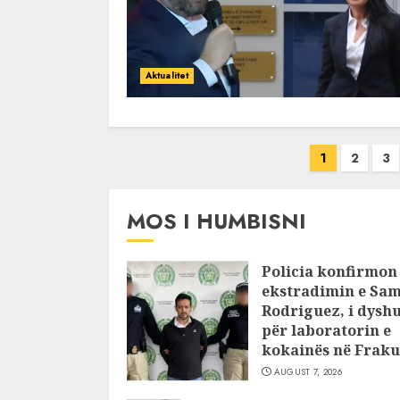
Aktualitet
Posts
1
2
3
pagination
MOS I HUMBISNI
Policia konfirmon
ekstradimin e Sam
Rodriguez, i dysh
për laboratorin e
kokainës në Fraku
AUGUST 7, 2026