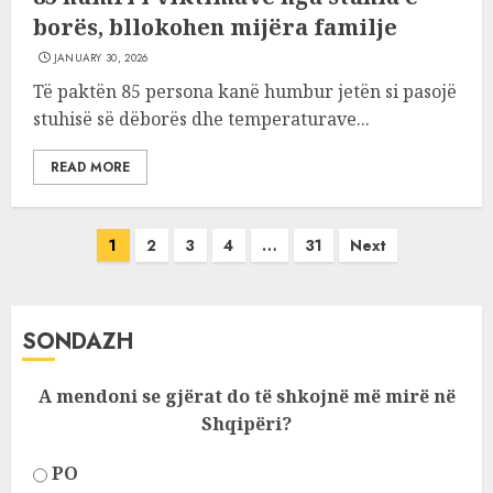
borës, bllokohen mijëra familje
JANUARY 30, 2026
Të paktën 85 persona kanë humbur jetën si pasojë
stuhisë së dëborës dhe temperaturave...
READ MORE
Posts
1
2
3
4
…
31
Next
pagination
SONDAZH
A mendoni se gjërat do të shkojnë më mirë në
Shqipëri?
PO