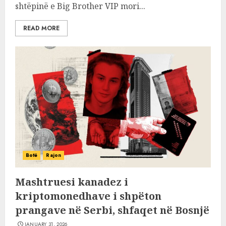
shtëpinë e Big Brother VIP mori...
READ MORE
Botë
Rajon
Mashtruesi kanadez i
kriptomonedhave i shpëton
prangave në Serbi, shfaqet në Bosnjë
JANUARY 31, 2026