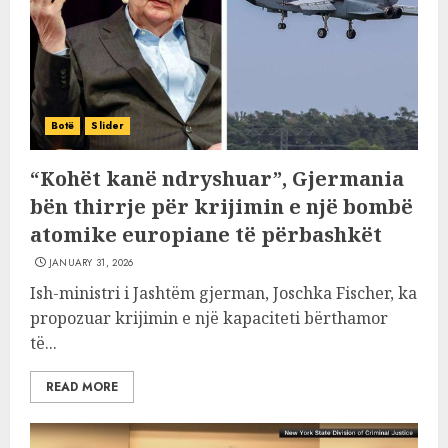
Botë
Slider
“Kohët kanë ndryshuar”, Gjermania
bën thirrje për krijimin e një bombë
atomike europiane të përbashkët
JANUARY 31, 2026
Ish-ministri i Jashtëm gjerman, Joschka Fischer, ka
propozuar krijimin e një kapaciteti bërthamor
të...
READ MORE