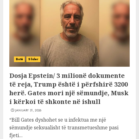
Botë
Slider
Dosja Epstein/ 3 milionë dokumente
të reja, Trump është i përfshirë 3200
herë. Gates mori një sëmundje, Musk
i kërkoi të shkonte në ishull
JANUARY 31, 2026
“Bill Gates dyshohet se u infektua me një
sëmundje seksualisht të transmetueshme pasi
fjeti...