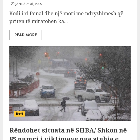
JANUARY 31, 2026
Kodi i ri Penal dhe një mori me ndryshimesh që
priten të miratohen ka...
READ MORE
Botë
Rëndohet situata në SHBA/ Shkon në
85 numri i viktimave nga stuhia e