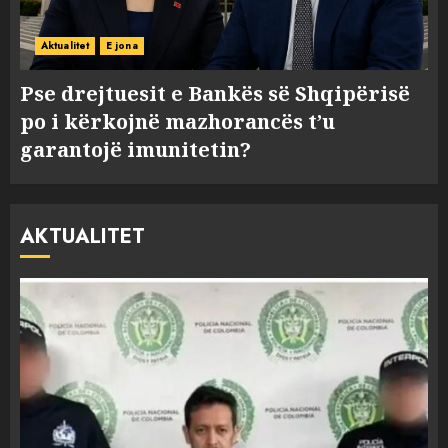
Aktualitet
E jona
Pse drejtuesit e Bankës së Shqipërisë
po i kërkojnë mazhorancës t’u
garantojë imunitetin?
AKTUALITET