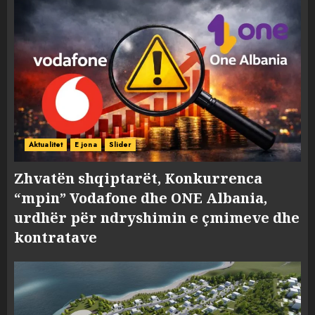
Aktualitet
E jona
Slider
Zhvatën shqiptarët, Konkurrenca
“mpin” Vodafone dhe ONE Albania,
urdhër për ndryshimin e çmimeve dhe
kontratave