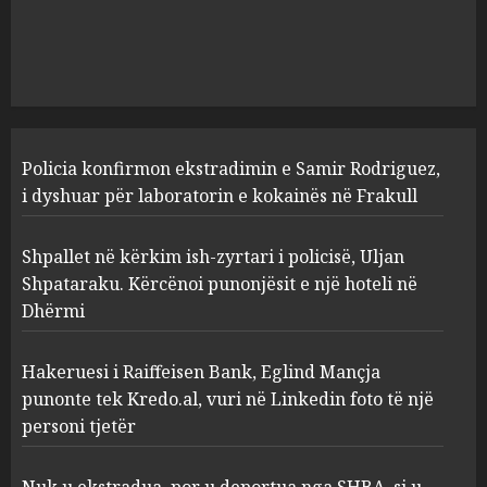
Kërcënoi punonjësit e një
hoteli në Dhërmi
2
AUGUST 7, 2026
Hakeruesi i Raiffeisen Bank,
Policia konfirmon ekstradimin e Samir Rodriguez,
Eglind Mançja punonte tek
Kredo.al, vuri në Linkedin
i dyshuar për laboratorin e kokainës në Frakull
foto të një personi tjetër
3
AUGUST 7, 2026
Shpallet në kërkim ish-zyrtari i policisë, Uljan
Shpataraku. Kërcënoi punonjësit e një hoteli në
Dhërmi
Nuk u ekstradua, por u
deportua nga SHBA, si u kthye
në Shqipëri Sokol Hoxha pas
Hakeruesi i Raiffeisen Bank, Eglind Mançja
30 viteve arrati. Pse Tirana po
punonte tek Kredo.al, vuri në Linkedin foto të një
i kërkon ndihmë Brukselit
4
personi tjetër
AUGUST 7, 2026
U nisën drejt Gjermanisë pas
Nuk u ekstradua, por u deportua nga SHBA, si u