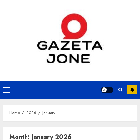
Skip
to
content
Primary
Menu
Home
2026
January
Month:
January 2026