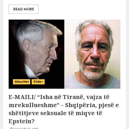
READ MORE
Aktualitet
Slider
E-MAILI/ “Isha në Tiranë, vajza të
mrekullueshme” – Shqipëria, pjesë e
shëtitjeve seksuale të miqve të
Epstein?