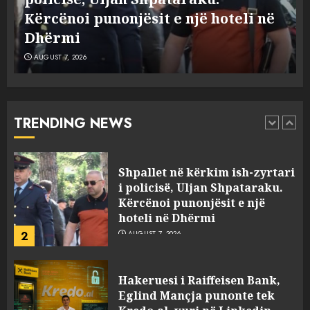
laboratorin e kokainës në
Kërcënoi punonjësit e një hoteli në
Frakull
1
AUGUST 7, 2026
Dhërmi
AUGUST 7, 2026
Shpallet në kërkim ish-zyrtari
i policisë, Uljan Shpataraku.
Kërcënoi punonjësit e një
hoteli në Dhërmi
TRENDING NEWS
2
AUGUST 7, 2026
Hakeruesi i Raiffeisen Bank,
Eglind Mançja punonte tek
Kredo.al, vuri në Linkedin
foto të një personi tjetër
3
AUGUST 7, 2026
Nuk u ekstradua, por u
deportua nga SHBA, si u kthye