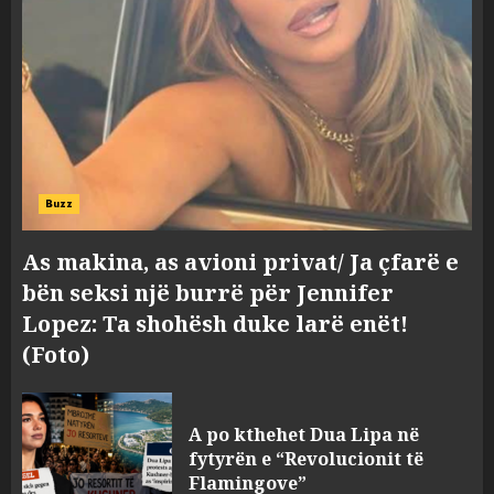
Buzz
As makina, as avioni privat/ Ja çfarë e
bën seksi një burrë për Jennifer
Lopez: Ta shohësh duke larë enët!
(Foto)
Hakeruesi i Raiffeisen Bank,
Eglind Mançja punonte tek
A po kthehet Dua Lipa në
Kredo.al, vuri në Linkedin
fytyrën e “Revolucionit të
foto të një personi tjetër
Flamingove”