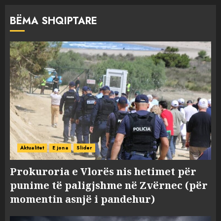
BËMA SHQIPTARE
Aktualitet
E jona
Slider
Prokuroria e Vlorës nis hetimet për
punime të paligjshme në Zvërnec (për
momentin asnjë i pandehur)