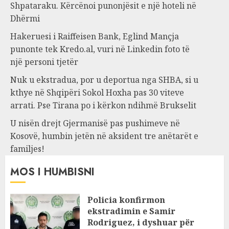
Shpataraku. Kërcënoi punonjësit e një hoteli në
Dhërmi
Hakeruesi i Raiffeisen Bank, Eglind Mançja
punonte tek Kredo.al, vuri në Linkedin foto të
një personi tjetër
Nuk u ekstradua, por u deportua nga SHBA, si u
kthye në Shqipëri Sokol Hoxha pas 30 viteve
arrati. Pse Tirana po i kërkon ndihmë Brukselit
U nisën drejt Gjermanisë pas pushimeve në
Kosovë, humbin jetën në aksident tre anëtarët e
familjes!
MOS I HUMBISNI
Policia konfirmon
ekstradimin e Samir
Rodriguez, i dyshuar për