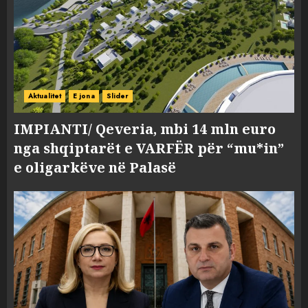
Aktualitet
E jona
Slider
IMPIANTI/ Qeveria, mbi 14 mln euro
nga shqiptarët e VARFËR për “mu*in”
e oligarkëve në Palasë