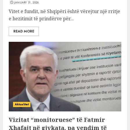
JANUARY 31, 2026
Vitet e fundit, në Shqipëri është vërejtur një rritje
e hezitimit të prindërve për...
READ MORE
Aktualitet
Vizitat “monitoruese” të Fatmir
Xhafajt në gjykata, pa vendim të