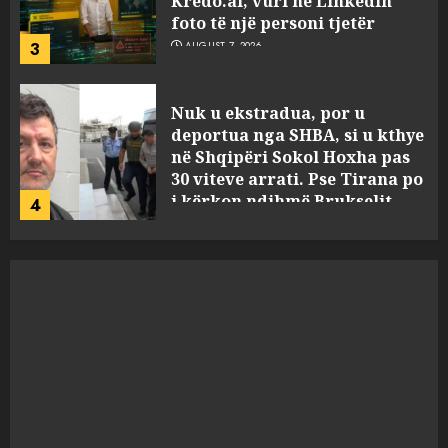
në Shqipëri Sokol Hoxha pas
30 viteve arrati. Pse Tirana po
i kërkon ndihmë Brukselit
4
AUGUST 7, 2026
U nisën drejt Gjermanisë pas
pushimeve në Kosovë, humbin
jetën në aksident tre anëtarët
e familjes!
5
AUGUST 7, 2026
Policia konfirmon
ekstradimin e Samir
Rodriguez, i dyshuar për
laboratorin e kokainës në
Frakull
1
AUGUST 7, 2026
Shpallet në kërkim ish-zyrtari
i policisë, Uljan Shpataraku.