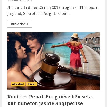
JANUARY 31, 2026
Një email i datës 25 maj 2012 tregon se Thorbjørn
Jagland, Sekretar i Përgjithshëm...
READ MORE
Aktualitet
Slider
Kodi i ri Penal: Burg nëse bën seks
kur udhëton jashtë Shqipërisë