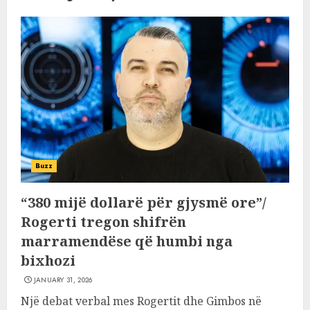
Buzz
“380 mijë dollarë për gjysmë ore”/
Rogerti tregon shifrën
marramendëse që humbi nga
bixhozi
JANUARY 31, 2026
Një debat verbal mes Rogertit dhe Gimbos në