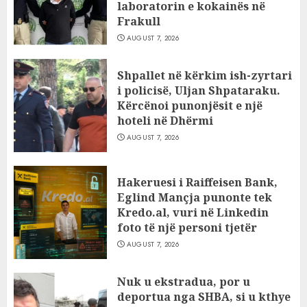
laboratorin e kokainës në
Frakull
AUGUST 7, 2026
Shpallet në kërkim ish-zyrtari
i policisë, Uljan Shpataraku.
Kërcënoi punonjësit e një
hoteli në Dhërmi
AUGUST 7, 2026
Hakeruesi i Raiffeisen Bank,
Eglind Mançja punonte tek
Kredo.al, vuri në Linkedin
foto të një personi tjetër
AUGUST 7, 2026
Nuk u ekstradua, por u
deportua nga SHBA, si u kthye