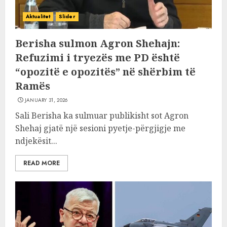
Aktualitet
Slider
Berisha sulmon Agron Shehajn:
Refuzimi i tryezës me PD është
“opozitë e opozitës” në shërbim të
Ramës
JANUARY 31, 2026
Sali Berisha ka sulmuar publikisht sot Agron
Shehaj gjatë një sesioni pyetje-përgjigje me
ndjekësit...
READ MORE