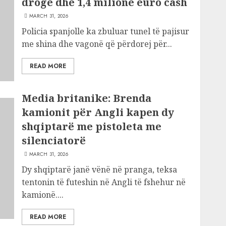
drogë dhe 1,4 milionë euro cash
MARCH 31, 2026
Policia spanjolle ka zbuluar tunel të pajisur
me shina dhe vagonë që përdorej për...
READ MORE
Media britanike: Brenda
kamionit për Angli kapen dy
shqiptarë me pistoleta me
silenciatorë
MARCH 31, 2026
Dy shqiptarë janë vënë në pranga, teksa
tentonin të futeshin në Angli të fshehur në
kamionë....
READ MORE