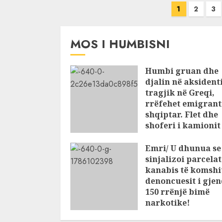
Posts
1
2
3
pagination
MOS I HUMBISNI
Humbi gruan dhe
djalin në aksident
tragjik në Greqi,
rrëfehet emigrant
shqiptar. Flet dhe
shoferi i kamioni
të cilin u përplas
makina e viktima
Emri/ U dhunua se
sinjalizoi parcela
AUGUST 7, 2026
kanabis të komshi
denoncuesit i gje
150 rrënjë bimë
narkotike!
AUGUST 7, 2026