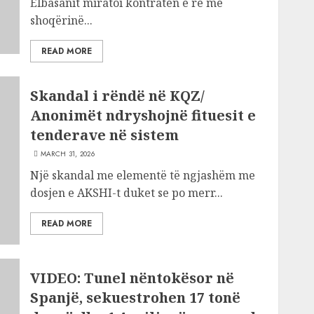
Elbasanit miratoi kontratën e re me
shoqërinë...
READ MORE
Skandal i rëndë në KQZ/
Anonimët ndryshojnë fituesit e
tenderave në sistem
MARCH 31, 2026
Një skandal me elementë të ngjashëm me
dosjen e AKSHI-t duket se po merr...
READ MORE
VIDEO: Tunel nëntokësor në
Spanjë, sekuestrohen 17 tonë