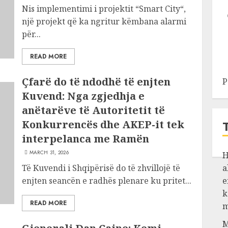
Nis implementimi i projektit “Smart City“,
një projekt që ka ngritur këmbana alarmi
për...
READ MORE
Çfarë do të ndodhë të enjten
P
Kuvend: Nga zgjedhja e
anëtarëve të Autoritetit të
Konkurrencës dhe AKEP-it tek
interpelanca me Ramën
MARCH 31, 2026
H
Të Kuvendi i Shqipërisë do të zhvillojë të
a
enjten seancën e radhës plenare ku pritet...
e
k
READ MORE
m
M