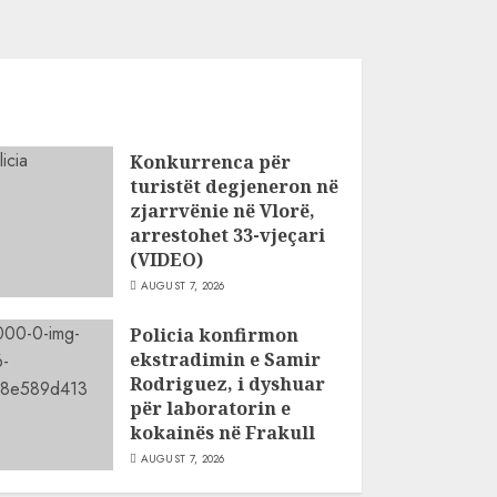
Konkurrenca për
turistët degjeneron në
zjarrvënie në Vlorë,
arrestohet 33-vjeçari
(VIDEO)
AUGUST 7, 2026
Policia konfirmon
ekstradimin e Samir
Rodriguez, i dyshuar
për laboratorin e
kokainës në Frakull
AUGUST 7, 2026