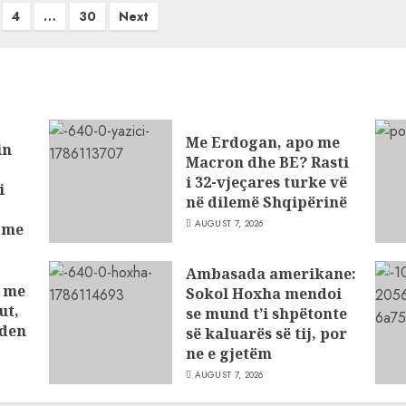
4
…
30
Next
Me Erdogan, apo me
in
Macron dhe BE? Rasti
i 32-vjeçares turke vë
i
në dilemë Shqipërinë
AUGUST 7, 2026
t me
ve
Ambasada amerikane:
t me
Sokol Hoxha mendoi
ut,
se mund t’i shpëtonte
nden
së kaluarës së tij, por
ne e gjetëm
AUGUST 7, 2026