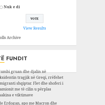
Nuk e di
View Results
olls Archive
TË FUNDIT
umbi gruan dhe djalin në
ksidentin tragjik në Greqi, rrëfehet
migranti shqiptar. Flet dhe shoferi i
amionit me të cilin u përplas
akina e viktimave
e Erdogan, apo me Macron dhe