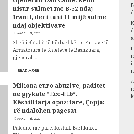
Gjenerali Dan Caine: Kemi
B
nisur sulmet me B-52 ndaj
d
Iranit, deri tani 11 mijë sulme
K
ndaj objektivave
d
MARCH 31, 2026
a
Shefi i Shtabit të Përbashkët të Forcave të
E
Armatosura të Shteteve të Bashkuara,
m
gjenerali...
i
n
READ MORE
A
Miliona euro abuzive, paditet
m
në gjykatë “Eco-Elb”.
k
Këshilltarja opozitare, Çopja:
Të ndalohen pagesat
MARCH 31, 2026
Pak ditë më parë, Këshilli Bashkiak i