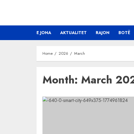
Skip
to
content
E JONA
AKTUALITET
RAJON
BOTË
Home
2026
March
Month:
March 20