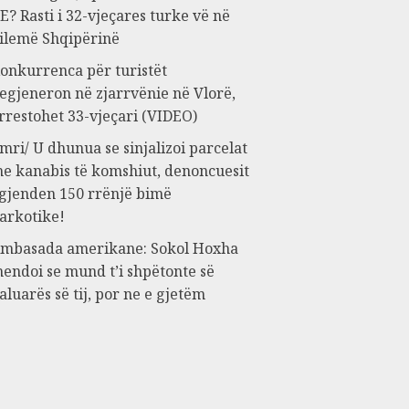
E? Rasti i 32-vjeçares turke vë në
ilemë Shqipërinë
onkurrenca për turistët
egjeneron në zjarrvënie në Vlorë,
rrestohet 33-vjeçari (VIDEO)
mri/ U dhunua se sinjalizoi parcelat
e kanabis të komshiut, denoncuesit
 gjenden 150 rrënjë bimë
arkotike!
mbasada amerikane: Sokol Hoxha
endoi se mund t’i shpëtonte së
aluarës së tij, por ne e gjetëm