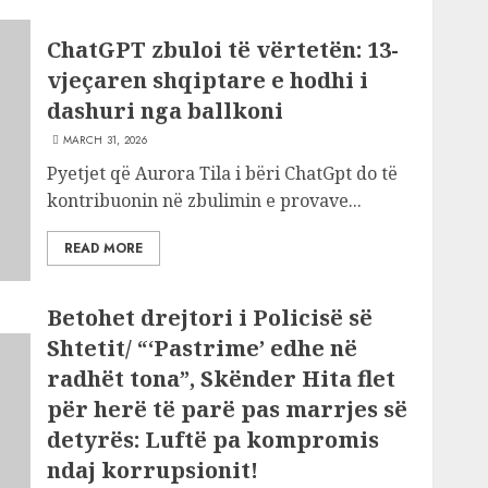
ChatGPT zbuloi të vërtetën: 13-
vjeçaren shqiptare e hodhi i
dashuri nga ballkoni
MARCH 31, 2026
Pyetjet që Aurora Tila i bëri ChatGpt do të
kontribuonin në zbulimin e provave...
READ MORE
Betohet drejtori i Policisë së
Shtetit/ “‘Pastrime’ edhe në
radhët tona”, Skënder Hita flet
për herë të parë pas marrjes së
detyrës: Luftë pa kompromis
ndaj korrupsionit!