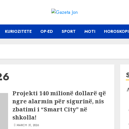
KURIOZITETE
OP-ED
SPORT
MOTI
HOROSKOPI
26
Projekti 140 milionë dollarë që
ngre alarmin për sigurinë, nis
zbatimi i “Smart City” në
shkolla!
MARCH 31, 2026