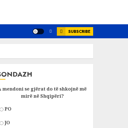
SUBSCRIBE
SONDAZH
A mendoni se gjërat do të shkojnë më
mirë në Shqipëri?
PO
JO