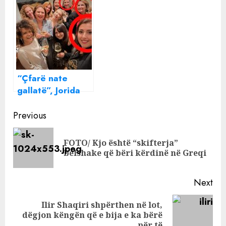
i inceneratorit të
mos jep lëmosha
Elbasanit pronar
po gjej zgjidhje
kompanish edhe
në Malin e Zi
“Çfarë nate
gallatë”, Jorida
Tabaku shfaqet e
Continue
lumtur përkrah
Previous
ministreve të
Reading
Ramës!
FOTO/ Kjo është “skifterja”
Pre
belshake që bëri kërdinë në Greqi
pos
Next
Ilir Shaqiri shpërthen në lot,
Next
dëgjon këngën që e bija e ka bërë
post:
për të