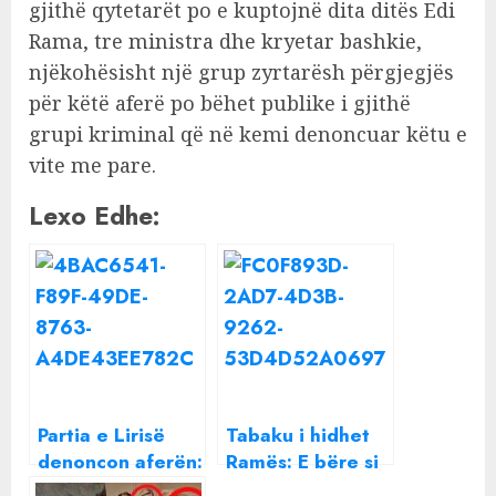
gjithë qytetarët po e kuptojnë dita ditës Edi
Rama, tre ministra dhe kryetar bashkie,
njëkohësisht një grup zyrtarësh përgjegjës
për këtë aferë po bëhet publike i gjithë
grupi kriminal që në kemi denoncuar këtu e
vite me pare.
Lexo Edhe:
Partia e Lirisë
Tabaku i hidhet
denoncon aferën:
Ramës: E bëre si
Si u bë punonjësi
në komunizëm,