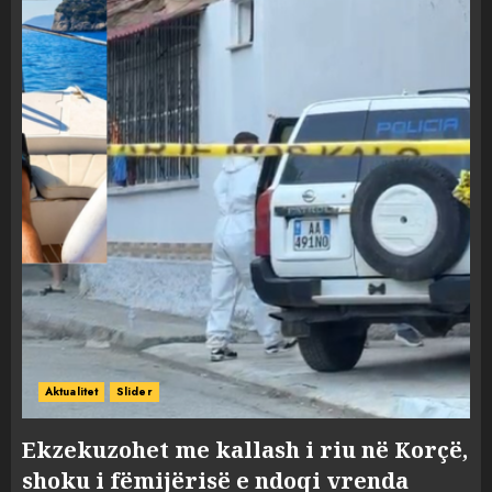
Aktualitet
Slider
Ekzekuzohet me kallash i riu në Korçë,
shoku i fëmijërisë e ndoqi vrenda