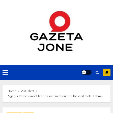
Skip
to
content
Primary
Menu
Home
Aktualitet
Agaçi i Ramës kapet brenda inceneratorit të Elbasanit thotë Tabaku