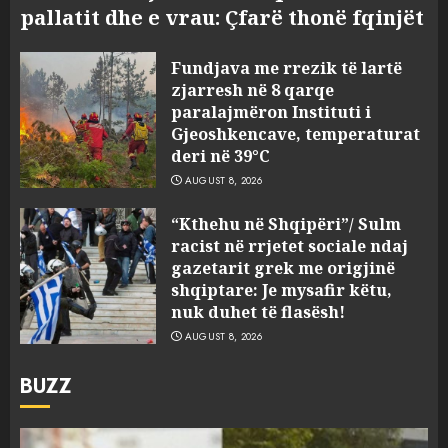
pallatit dhe e vrau: Çfarë thonë fqinjët
Fundjava me rrezik të lartë
zjarresh në 8 qarqe
paralajmëron Instituti i
Gjeoshkencave, temperaturat
deri në 39°C
AUGUST 8, 2026
“Kthehu në Shqipëri”/ Sulm
racist në rrjetet sociale ndaj
gazetarit grek me origjinë
shqiptare: Je mysafir këtu,
nuk duhet të flasësh!
AUGUST 8, 2026
BUZZ