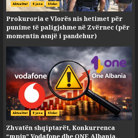
Aktualitet
E jona
Slider
Prokuroria e Vlorës nis hetimet për
punime të paligjshme në Zvërnec (për
momentin asnjë i pandehur)
Aktualitet
E jona
Slider
Zhvatën shqiptarët, Konkurrenca
“mpin” Vodafone dhe ONE Albania,