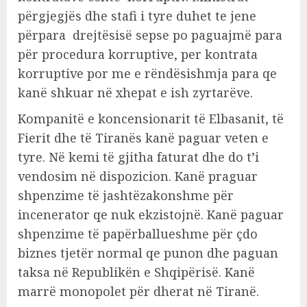
përgjegjës dhe stafi i tyre duhet te jene
përpara drejtësisë sepse po paguajmë para
për procedura korruptive, per kontrata
korruptive por me e rëndësishmja para qe
kanë shkuar në xhepat e ish zyrtarëve.
Kompanitë e koncensionarit të Elbasanit, të
Fierit dhe të Tiranës kanë paguar veten e
tyre. Në kemi të gjitha faturat dhe do t’i
vendosim në dispozicion. Kanë praguar
shpenzime të jashtëzakonshme për
incenerator qe nuk ekzistojnë. Kanë paguar
shpenzime të papërballueshme për çdo
biznes tjetër normal qe punon dhe paguan
taksa në Republikën e Shqipërisë. Kanë
marrë monopolet për dherat në Tiranë.