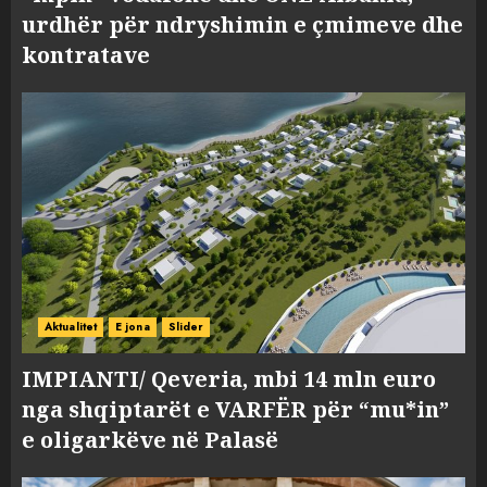
urdhër për ndryshimin e çmimeve dhe
kontratave
Aktualitet
E jona
Slider
IMPIANTI/ Qeveria, mbi 14 mln euro
nga shqiptarët e VARFËR për “mu*in”
e oligarkëve në Palasë