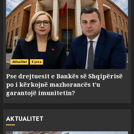
Aktualitet
E jona
Pse drejtuesit e Bankës së Shqipërisë
po i kërkojnë mazhorancës t’u
garantojë imunitetin?
AKTUALITET