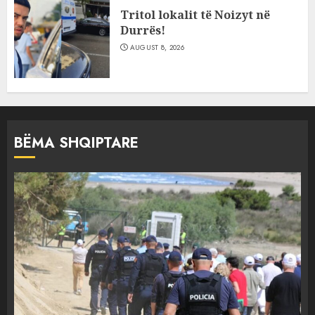
Tritol lokalit të Noizyt në
Durrës!
AUGUST 8, 2026
BËMA SHQIPTARE