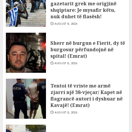
gazetarit grek me origjinë
shqiptare: Je mysafir këtu,
nuk duhet të flasësh!
AUGUST 8, 2026
Sherr në burgun e Fierit, dy të
burgosur përfundojnë në
spital! (Emrat)
AUGUST 8, 2026
Tentoi të vriste me armë
zjarri një 38-vjeçar/ Kapet në
flagrancë autori i dyshuar në
Kavajë! (Emrat)
AUGUST 8, 2026