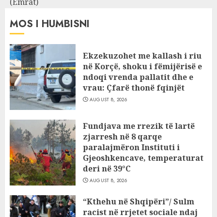
(Emrat)
MOS I HUMBISNI
Ekzekuzohet me kallash i riu
në Korçë, shoku i fëmijërisë e
ndoqi vrenda pallatit dhe e
vrau: Çfarë thonë fqinjët
AUGUST 8, 2026
Fundjava me rrezik të lartë
zjarresh në 8 qarqe
paralajmëron Instituti i
Gjeoshkencave, temperaturat
deri në 39°C
AUGUST 8, 2026
“Kthehu në Shqipëri”/ Sulm
racist në rrjetet sociale ndaj