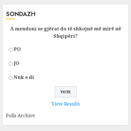
SONDAZH
A mendoni se gjërat do të shkojnë më mirë në
Shqipëri?
PO
JO
Nuk e di
View Results
Polls Archive