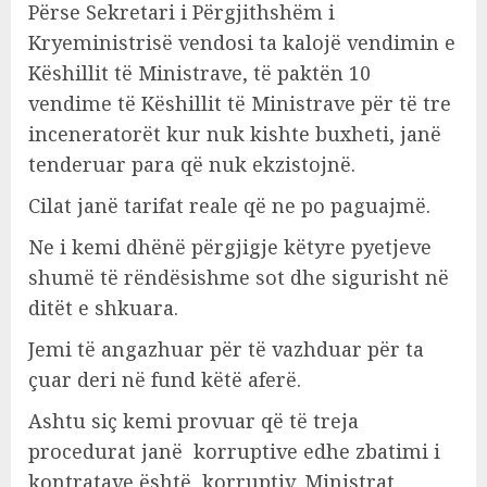
Përse Sekretari i Përgjithshëm i
Kryeministrisë vendosi ta kalojë vendimin e
Këshillit të Ministrave, të paktën 10
vendime të Këshillit të Ministrave për të tre
inceneratorët kur nuk kishte buxheti, janë
tenderuar para që nuk ekzistojnë.
Cilat janë tarifat reale që ne po paguajmë.
Ne i kemi dhënë përgjigje këtyre pyetjeve
shumë të rëndësishme sot dhe sigurisht në
ditët e shkuara.
Jemi të angazhuar për të vazhduar për ta
çuar deri në fund këtë aferë.
Ashtu siç kemi provuar që të treja
procedurat janë korruptive edhe zbatimi i
kontratave është korruptiv. Ministrat