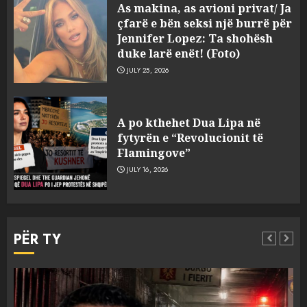
As makina, as avioni privat/ Ja
çfarë e bën seksi një burrë për
Jennifer Lopez: Ta shohësh
duke larë enët! (Foto)
JULY 25, 2026
“Kthehu në Shqipëri”/ Sulm
racist në rrjetet sociale ndaj
A po kthehet Dua Lipa në
gazetarit grek me origjinë
fytyrën e “Revolucionit të
shqiptare: Je mysafir këtu,
Flamingove”
nuk duhet të flasësh!
3
JULY 16, 2026
AUGUST 8, 2026
Sherr në burgun e Fierit, dy të
burgosur përfundojnë në
PËR TY
spital! (Emrat)
AUGUST 8, 2026
4