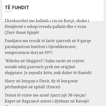
TË FUNDIT
Ekzekuzohet me kallash i riu në Korçë, shoku i
fëmijërisë e ndoqi vrenda pallatit dhe e vrau:
Çfarë thonë fqinjët
Fundjava me rrezik të lartë zjarresh në 8 qarqe
paralajmëron Instituti i Gjeoshkencave,
temperaturat deri në 39°C
“Kthehu në Shqipëri”/ Sulm racist në rrjetet
sociale ndaj gazetarit grek me origjinë
shqiptare: Je mysafir këtu, nuk duhet të flasësh!
Sherr në burgun e Fierit, dy të burgosur
përfundojnë në spital! (Emrat)
Tentoi të vriste me armë zjarri një 38-vjeçar/
Kapet në flagrancë autori i dyshuar në Kavajë!