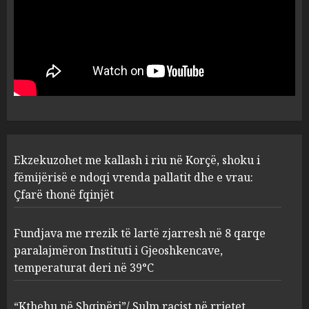
Ekzekuzohet me kallash i riu
në Korçë, shoku i fëmijërisë e
ndoqi vrenda pallatit dhe e
vrau: Çfarë thonë fqinjët
1
AUGUST 8, 2026
Fundjava me rrezik të lartë
Ekzekuzohet me kallash i riu në Korçë, shoku i
zjarresh në 8 qarqe
paralajmëron Instituti i
fëmijërisë e ndoqi vrenda pallatit dhe e vrau:
Gjeoshkencave, temperaturat
Çfarë thonë fqinjët
deri në 39°C
2
AUGUST 8, 2026
Fundjava me rrezik të lartë zjarresh në 8 qarqe
paralajmëron Instituti i Gjeoshkencave,
“Kthehu në Shqipëri”/ Sulm
temperaturat deri në 39°C
racist në rrjetet sociale ndaj
gazetarit grek me origjinë
shqiptare: Je mysafir këtu,
“Kthehu në Shqipëri”/ Sulm racist në rrjetet