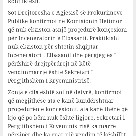
konfliktesh.
Sot Drejtoresha e Agjesisë së Prokurimeve
Publike konfirmoi në Komisionin Hetimor
që nuk ekziston asnjë proçedurë konçesioni
për Inceneratorin e Elbasanit. Praktikisht
nuk ekziston për shtetin shqiptar
Inceneratori i Elbasanit dhe përgjegjës I
përfshirë drejtpërdrejt në këtë
vendimmarrje është Sekretari I
Përgjithshëm I Kryeministrisë.
Zonja e cila është sot në detyrë, konfirmoi
që megjithëse ata e kanë kundërshtuar
proçedurën e koncesionit, ata kanë thënë që
kjo që po bëni nuk është ligjore, Sekretari i
Përgjithshëm i Kryeministrisë ka marrë
përsipër dhe ka çuar një vendim të këshillit