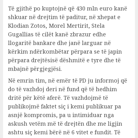
Të gjithë po kuptojnë që 430 mln euro kanë
shkuar në drejtim të paditur, në xhepat e
Klodian Zotos, Morel Mertirit, Stela
Gugallias të cilët kanë zbrazur edhe
llogaritë bankare dhe janë larguar në
kërkim ndërkombëtar përpara se të japin
përpara drejtësisë dëshmitë e tyre dhe të
mbajnë përgjegjësi.
Në emrin tim, në emër të PD ju informoj që
do të vazhdoj deri në fund që të hedhim
dritë për këtë aferë. Të vazhdojmë të
publikojmë faktet siç i kemi publikuar pa
asnjë kompromis, pa u intimiduar nga
askush vetëm më të drejtën dhe me ligjin
ashtu siç kemi bërë në 6 vitet e fundit. Të