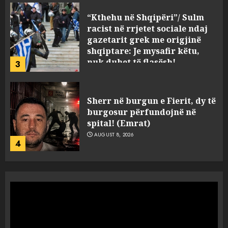
“Kthehu në Shqipëri”/ Sulm
racist në rrjetet sociale ndaj
gazetarit grek me origjinë
shqiptare: Je mysafir këtu,
nuk duhet të flasësh!
3
AUGUST 8, 2026
Sherr në burgun e Fierit, dy të
burgosur përfundojnë në
spital! (Emrat)
AUGUST 8, 2026
4
Tentoi të vriste me armë
zjarri një 38-vjeçar/ Kapet në
flagrancë autori i dyshuar në
Kavajë! (Emrat)
5
AUGUST 8, 2026