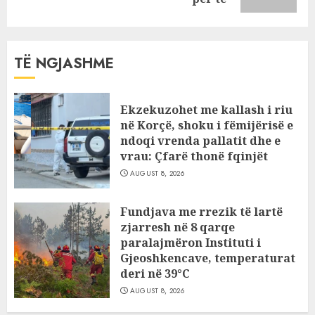
TË NGJASHME
Ekzekuzohet me kallash i riu
në Korçë, shoku i fëmijërisë e
ndoqi vrenda pallatit dhe e
vrau: Çfarë thonë fqinjët
AUGUST 8, 2026
Fundjava me rrezik të lartë
zjarresh në 8 qarqe
paralajmëron Instituti i
Gjeoshkencave, temperaturat
deri në 39°C
AUGUST 8, 2026