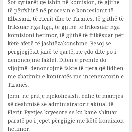
Sot zyrtarët që ishin në komision, të gjithe
të përfshirë në procesin e koncesionit të
Elbasani, të Fierit dhe të Tiranës, të gjithë të
friksuar nga ligji, të gjithë të frikësuar nga
komisioni hetimor, të gjithë të frikësuar për
këtë aferë të jashtëzakonshme. Besoj se
përgjegjësit janë të qartë, ne çdo ditë po i
denoncojmë faktet. Ditën e premte do
vijojmë denoncojmë fakte të tjera që lidhen
me zbatimin e kontratës me inceneratorin e
Tiranës.
Jemi në pritje njëkohësisht edhe të marrjes
së dëshmisë së administratorit aktual të
Fierit. Pyetjes kryesore se ku kanë shkuar
paratë po i jepet përgjigje me këtë komision
hetimor.