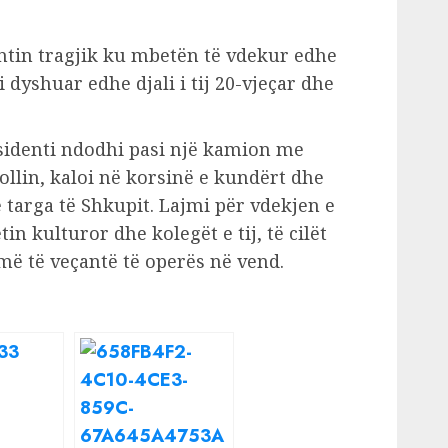
ntin tragjik ku mbetën të vdekur edhe
i dyshuar edhe djali i tij 20-vjeçar dhe
sidenti ndodhi pasi një kamion me
llin, kaloi në korsinë e kundërt dhe
targa të Shkupit. Lajmi për vdekjen e
in kulturor dhe kolegët e tij, të cilët
më të veçantë të operës në vend.