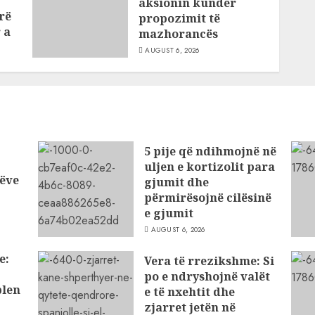
aksionin kundër
rë
propozimit të
 a
mazhorancës
AUGUST 6, 2026
5 pije që ndihmojnë në
uljen e kortizolit para
ëve
gjumit dhe
përmirësojnë cilësinë
e gjumit
AUGUST 6, 2026
e:
Vera të rrezikshme: Si
po e ndryshojnë valët
blen
e të nxehtit dhe
zjarret jetën në