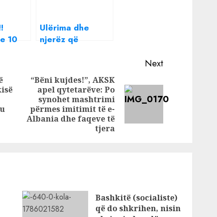
!
Ulërima dhe
me 10
njerëz që
era
vrapojnë/
sha
Publikohen pamje
Next
eatrit
të reja nga
ë
“Bëni kujdes!”, AKSK
 i
aksidenti tragjik,
isë
apel qytetarëve: Po
i
shkon në 10
synohet mashtrimi
Previous
Next
fit
numri i viktimave
ku
përmes imitimit të e-
post:
post:
Albania dhe faqeve të
tra
tjera
dërtim
 mes të
Bashkitë (socialiste)
që do shkrihen, nisin