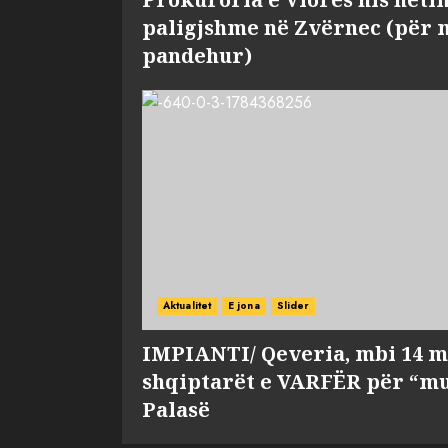
paligjshme në Zvërnec (për 
pandehur)
Aktualitet
E jona
Slider
IMPIANTI/ Qeveria, mbi 14 m
shqiptarët e VARFËR për “mu
Palasë