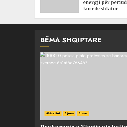
energji për periu
korrik-shtator
AUGUST 6, 2026
BËMA SHQIPTARE
Aktualitet
E jona
Slider
Prokuroria e Vlorës nis heti