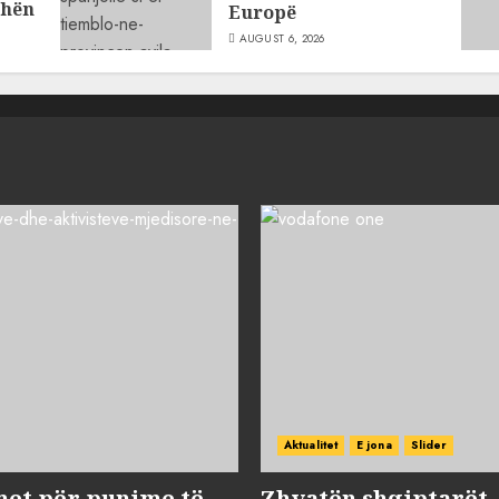
dhën
Europë
AUGUST 6, 2026
Aktualitet
E jona
Slider
met për punime të
Zhvatën shqiptarët