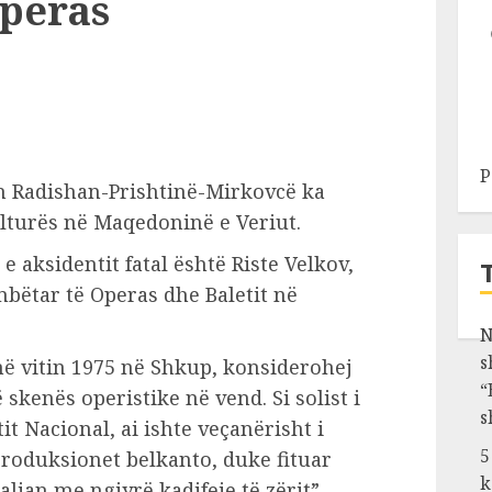
peras
P
n Radishan-Prishtinë-Mirkovcë ka
lturës në Maqedoninë e Veriut.
e aksidentit fatal është Riste Velkov,
ombëtar të Operas dhe Baletit në
N
s
r në vitin 1975 në Shkup, konsiderohej
“
skenës operistike në vend. Si solist i
s
t Nacional, ai ishte veçanërisht i
5
roduksionet belkanto, duke fituar
k
alian me ngjyrë kadifeje të zërit”.