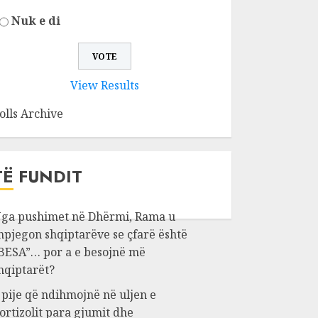
Nuk e di
View Results
olls Archive
TË FUNDIT
ga pushimet në Dhërmi, Rama u
hpjegon shqiptarëve se çfarë është
BESA”… por a e besojnë më
hqiptarët?
 pije që ndihmojnë në uljen e
ortizolit para gjumit dhe