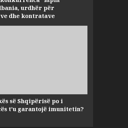
bania, urdhër për
ve dhe kontratave
kës së Shqipërisë po i
s t’u garantojë imunitetin?