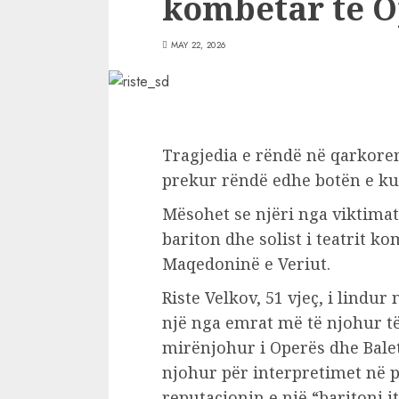
kombëtar të O
MAY 22, 2026
Tragjedia e rëndë në qarkore
prekur rëndë edhe botën e ku
Mësohet se njëri nga viktimat 
bariton dhe solist i teatrit k
Maqedoninë e Veriut.
Riste Velkov, 51 vjeç, i lindu
një nga emrat më të njohur të 
mirënjohur i Operës dhe Baleti
njohur për interpretimet në p
reputacionin e një “baritoni it