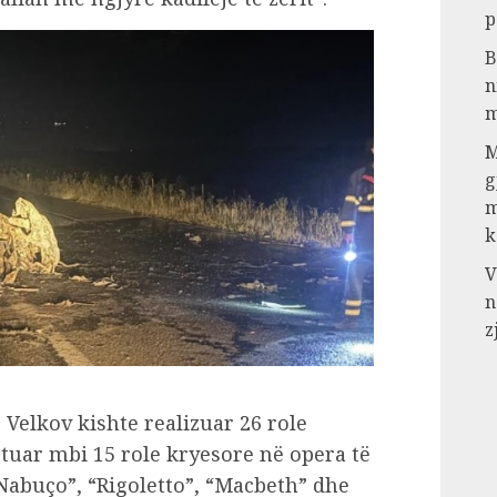
p
B
n
m
M
g
m
k
V
n
z
e, Velkov kishte realizuar 26 role
etuar mbi 15 role kryesore në opera të
Nabuço”, “Rigoletto”, “Macbeth” dhe