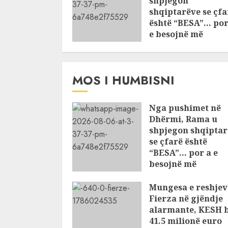
shpjegon
shqiptarëve se çfa
është “BESA”… por
e besojnë më
shqiptarët?
AUGUST 6, 2026
MOS I HUMBISNI
Nga pushimet në
Dhërmi, Rama u
shpjegon shqiptar
se çfarë është
“BESA”… por a e
besojnë më
shqiptarët?
Mungesa e reshjev
AUGUST 6, 2026
Fierza në gjëndje
alarmante, KESH 
41.5 milionë euro