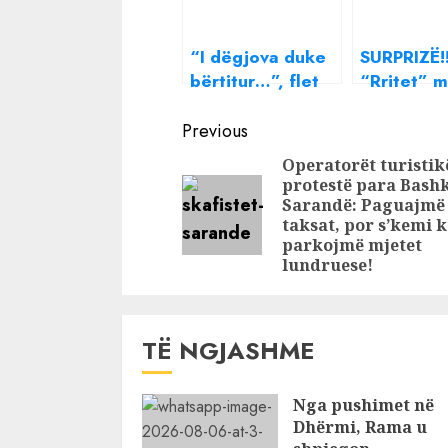
“I dëgjova duke
SURPRIZË!!
bërtitur…”, flet
“Rritet” 
dëshmitari i
kate të tj
Continue
aksidentit tragjik
kulla e Fu
Previous
në Maqedoninë e
shpk pas T
Reading
Operatorët turistik
Veriut
Kombëtar,
protestë para Bashk
preferuari 
Sarandë: Paguajmë
Veliajt rru
taksat, por s’kemi 
parkojmë mjetet
mijëra me
lundruese!
katrorë n
ekstra në
Tiranës
TË NGJASHME
Nga pushimet në
Dhërmi, Rama u