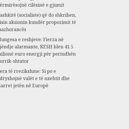
ërmirësojnë cilësinë e gjumit
ashkitë (socialiste) që do shkrihen,
isin aksionin kundër propozimit të
azhorancës
ungesa e reshjeve: Fierza në
jëndje alarmante, KESH blen 41.5
ilionë euro energji për periudhën
orrik-shtator
era të rrezikshme: Si po e
dryshojnë valët e të nxehtit dhe
jarret jetën në Europë