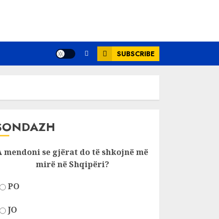
SUBSCRIBE
SONDAZH
A mendoni se gjërat do të shkojnë më
mirë në Shqipëri?
PO
JO