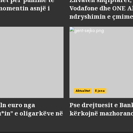
momentin asnjë i
Vodafone dhe ONE Al
ndryshimin e çmime
Aktualitet
E jona
ln euro nga
Pse drejtuesit e Ban
*in” e oligarkëve në
kërkojnë mazhorancë