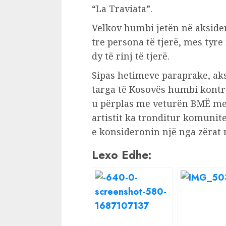
“La Traviata”.
Velkov humbi jetën në akside
tre persona të tjerë, mes tyre 
dy të rinj të tjerë.
Sipas hetimeve paraprake, ak
targa të Kosovës humbi kontro
u përplas me veturën BMË me 
artistit ka tronditur komunitet
e konsideronin një nga zërat 
Lexo Edhe: