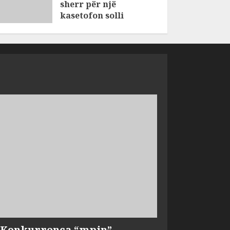
sherr për një
kasetofon solli
vrasjen e dy
vëllezërve në Patos
AUGUST 6, 2026
, Konkurrenca “mpin”