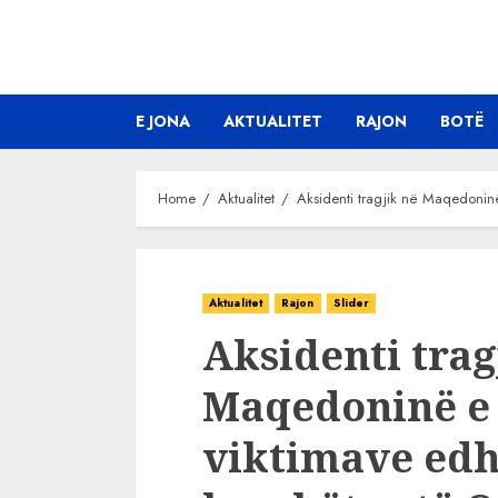
Skip
to
content
E JONA
AKTUALITET
RAJON
BOTË
Home
Aktualitet
Aksidenti tragjik në Maqedoninë 
Aktualitet
Rajon
Slider
Aksidenti trag
Maqedoninë e 
viktimave edhe 