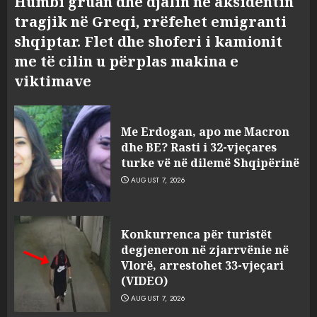
Humbi gruan dhe djalin në aksidentin
tragjik në Greqi, rrëfehet emigranti
shqiptar. Flet dhe shoferi i kamionit
me të cilin u përplas makina e
viktimave
Me Erdogan, apo me Macron
dhe BE? Rasti i 32-vjeçares
turke vë në dilemë Shqipërinë
AUGUST 7, 2026
Konkurrenca për turistët
degjeneron në zjarrvënie në
Vlorë, arrestohet 33-vjeçari
(VIDEO)
AUGUST 7, 2026