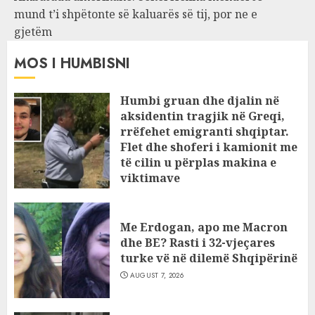
mund t’i shpëtonte së kaluarës së tij, por ne e
gjetëm
MOS I HUMBISNI
Humbi gruan dhe djalin në
aksidentin tragjik në Greqi,
rrëfehet emigranti shqiptar.
Flet dhe shoferi i kamionit me
të cilin u përplas makina e
viktimave
AUGUST 7, 2026
Me Erdogan, apo me Macron
dhe BE? Rasti i 32-vjeçares
turke vë në dilemë Shqipërinë
AUGUST 7, 2026