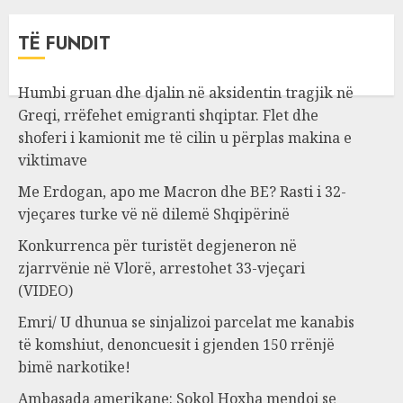
TË FUNDIT
Humbi gruan dhe djalin në aksidentin tragjik në
Greqi, rrëfehet emigranti shqiptar. Flet dhe
shoferi i kamionit me të cilin u përplas makina e
viktimave
Me Erdogan, apo me Macron dhe BE? Rasti i 32-
vjeçares turke vë në dilemë Shqipërinë
Konkurrenca për turistët degjeneron në
zjarrvënie në Vlorë, arrestohet 33-vjeçari
(VIDEO)
Emri/ U dhunua se sinjalizoi parcelat me kanabis
të komshiut, denoncuesit i gjenden 150 rrënjë
bimë narkotike!
Ambasada amerikane: Sokol Hoxha mendoi se