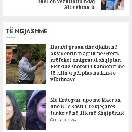
thellon rezultatin ndaj
post:
Alimehmetit
TË NGJASHME
Humbi gruan dhe djalin në
aksidentin tragjik në Greqi,
rrëfehet emigranti shqiptar.
Flet dhe shoferi i kamionit me
të cilin u përplas makina e
viktimave
AUGUST 7, 2026
Me Erdogan, apo me Macron
dhe BE? Rasti i 32-vjeçares
turke vë në dilemë Shqipërinë
AUGUST 7, 2026