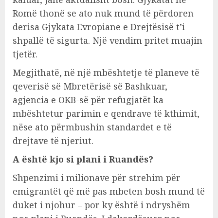
Romë thonë se ato nuk mund të përdoren
derisa Gjykata Evropiane e Drejtësisë t’i
shpallë të sigurta. Një vendim pritet muajin
tjetër.
Megjithatë, në një mbështetje të planeve të
qeverisë së Mbretërisë së Bashkuar,
agjencia e OKB-së për refugjatët ka
mbështetur parimin e qendrave të kthimit,
nëse ato përmbushin standardet e të
drejtave të njeriut.
A është kjo si plani i Ruandës?
Shpenzimi i milionave për strehim për
emigrantët që më pas mbeten bosh mund të
duket i njohur – por ky është i ndryshëm