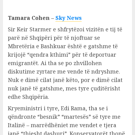
Tamara C
ohen –
Sky News
Sir Keir Starmer e shfrytëzoi vizitën e tij të
parë në Shqipëri për të njoftuar se
Mbretëria e Bashkuar është e gatshme të
krijojë “qendra kthimi” për të deportuar
emigrantët. Ai tha se po zhvillohen
diskutime zyrtare me vende të ndryshme.
Nuk e dimë cilat janë këto, por e dimë cilat
nuk janë të gatshme, mes tyre çuditërisht
edhe Shqipëria.
Kryeministri i tyre, Edi Rama, tha se i
qëndronte “besnik” “martesës” së tyre me
Italinë – marrëdhëniet me vendet e tjera
janë “thjesht dashuri”. Konservatorët thonë