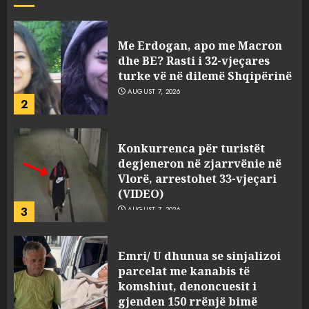
viktimave
AUGUST 7, 2026
Me Erdogan, apo me Macron
dhe BE? Rasti i 32-vjeçares
turke vë në dilemë Shqipërinë
AUGUST 7, 2026
2
Konkurrenca për turistët
degjeneron në zjarrvënie në
Vlorë, arrestohet 33-vjeçari
(VIDEO)
3
AUGUST 7, 2026
Emri/ U dhunua se sinjalizoi
parcelat me kanabis të
komshiut, denoncuesit i
gjenden 150 rrënjë bimë