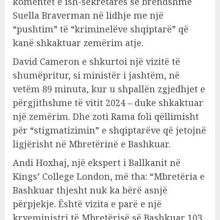
komentet e ish-sekretares së brendshme
Suella Braverman në lidhje me një
“pushtim” të “kriminelëve shqiptarë” që
kanë shkaktuar zemërim atje.
David Cameron e shkurtoi një vizitë të
shumëpritur, si ministër i jashtëm, në
vetëm 89 minuta, kur u shpallën zgjedhjet e
përgjithshme të vitit 2024 – duke shkaktuar
një zemërim. Dhe zoti Rama foli qëllimisht
për “stigmatizimin” e shqiptarëve që jetojnë
ligjërisht në Mbretërinë e Bashkuar.
Andi Hoxhaj, një ekspert i Ballkanit në
Kings’ College London, më tha: “Mbretëria e
Bashkuar thjesht nuk ka bërë asnjë
përpjekje. Është vizita e parë e një
kryeministri të Mbretërisë së Bashkuar 103