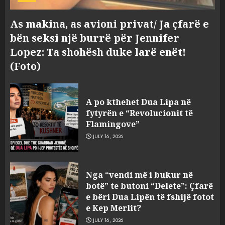
As makina, as avioni privat/ Ja çfarë e
bën seksi një burrë për Jennifer
Lopez: Ta shohësh duke larë enët!
(Foto)
A po kthehet Dua Lipa në
fytyrën e “Revolucionit të
Flamingove”
JULY 16, 2026
Konkurrenca për turistët
Nga “vendi më i bukur në
degjeneron në zjarrvënie në
botë” te butoni “Delete”: Çfarë
Vlorë, arrestohet 33-vjeçari
e bëri Dua Lipën të fshijë fotot
(VIDEO)
e Kep Merlit?
3
AUGUST 7, 2026
JULY 16, 2026