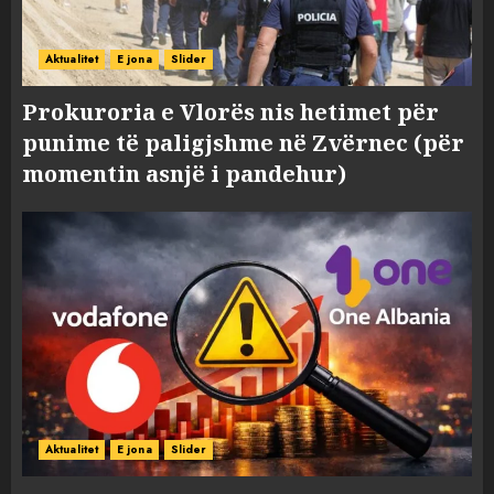
Aktualitet
E jona
Slider
Prokuroria e Vlorës nis hetimet për
punime të paligjshme në Zvërnec (për
momentin asnjë i pandehur)
Aktualitet
E jona
Slider