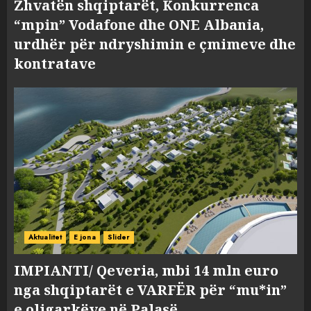
Zhvatën shqiptarët, Konkurrenca
“mpin” Vodafone dhe ONE Albania,
urdhër për ndryshimin e çmimeve dhe
kontratave
Aktualitet
E jona
Slider
IMPIANTI/ Qeveria, mbi 14 mln euro
nga shqiptarët e VARFËR për “mu*in”
e oligarkëve në Palasë