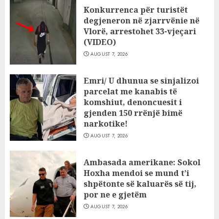
Konkurrenca për turistët
degjeneron në zjarrvënie në
Vlorë, arrestohet 33-vjeçari
(VIDEO)
AUGUST 7, 2026
Emri/ U dhunua se sinjalizoi
parcelat me kanabis të
komshiut, denoncuesit i
gjenden 150 rrënjë bimë
narkotike!
AUGUST 7, 2026
Ambasada amerikane: Sokol
Hoxha mendoi se mund t’i
shpëtonte së kaluarës së tij,
por ne e gjetëm
AUGUST 7, 2026