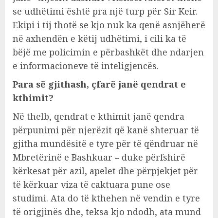
se udhëtimi është pra një turp për Sir Keir.
Ekipi i tij thotë se kjo nuk ka qenë asnjëherë
në axhendën e këtij udhëtimi, i cili ka të
bëjë me policimin e përbashkët dhe ndarjen
e informacioneve të inteligjencës.
Para së gjithash, çfarë janë qendrat e
kthimit?
Në thelb, qendrat e kthimit janë qendra
përpunimi për njerëzit që kanë shteruar të
gjitha mundësitë e tyre për të qëndruar në
Mbretërinë e Bashkuar – duke përfshirë
kërkesat për azil, apelet dhe përpjekjet për
të kërkuar viza të caktuara pune ose
studimi. Ata do të kthehen në vendin e tyre
të origjinës dhe, teksa kjo ndodh, ata mund