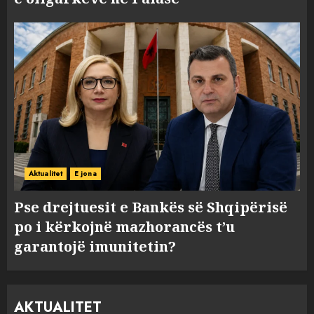
Aktualitet
E jona
Pse drejtuesit e Bankës së Shqipërisë
po i kërkojnë mazhorancës t’u
garantojë imunitetin?
AKTUALITET