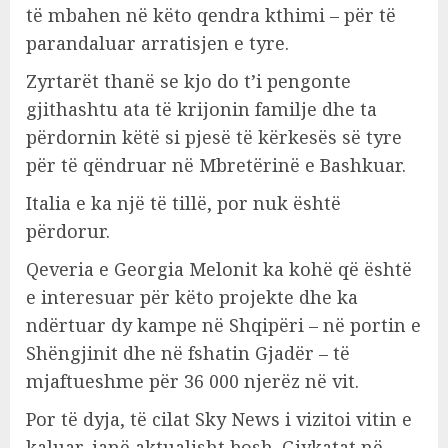
të mbahen në këto qendra kthimi – për të
parandaluar arratisjen e tyre.
Zyrtarët thanë se kjo do t’i pengonte
gjithashtu ata të krijonin familje dhe ta
përdornin këtë si pjesë të kërkesës së tyre
për të qëndruar në Mbretërinë e Bashkuar.
Italia e ka një të tillë, por nuk është
përdorur.
Qeveria e Georgia Melonit ka kohë që është
e interesuar për këto projekte dhe ka
ndërtuar dy kampe në Shqipëri – në portin e
Shëngjinit dhe në fshatin Gjadër – të
mjaftueshme për 36 000 njerëz në vit.
Por të dyja, të cilat Sky News i vizitoi vitin e
kaluar, janë aktualisht bosh. Gjykatat në