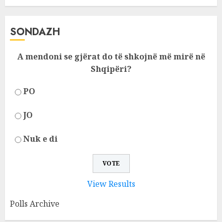
SONDAZH
A mendoni se gjërat do të shkojnë më mirë në
Shqipëri?
PO
JO
Nuk e di
View Results
Polls Archive