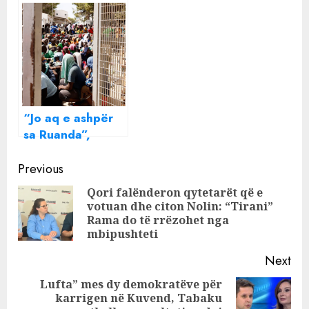
kazan të
hëna rinis
Europës, kampe
operacioni,
të refugjatëve që
emigrantët nga
nisen për në Itali
“vendet e
sigurta” do të
akomodohen në
Shqipëri
“Jo aq e ashpër
sa Ruanda”,
mediat britanike
Continue
zbulojnë planin:
Previous
Ja çfarë do
Reading
Qori falënderon qytetarët që e
ndodhë me
votuan dhe citon Nolin: “Tirani”
Pre
emigrantët në
Rama do të rrëzohet nga
pos
kampet shqiptare
mbipushteti
që s’u pranohet
Next
azili
Lufta” mes dy demokratëve për
karrigen në Kuvend, Tabaku
Next