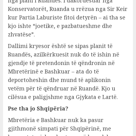
nga plani i Ruandës. I dakordësuar nga
Konservatorët, Ruanda u rrëzua nga Sir Keir
kur Partia Laburiste fitoi detyrën – ai tha se
kjo ishte “joetike, e pazbatueshme dhe
zhvatëse”.
Dallimi kryesor është se sipas planit të
Ruandës, azilkërkuesit nuk do të ishin në
gjendje të pretendonin të qëndronin në
Mbretërinë e Bashkuar – ata do të
deportoheshin dhe mund të aplikonin
vetëm për të qëndruar në Ruandë. Kjo u
cilësua e paligjshme nga Gjykata e Lartë.
Pse tha jo Shqipëria?
Mbretëria e Bashkuar nuk ka pasur
gjithmonë simpati për Shqipërinë, me