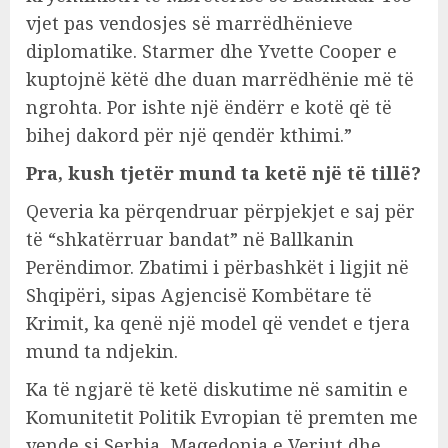
vjet pas vendosjes së marrëdhënieve
diplomatike. Starmer dhe Yvette Cooper e
kuptojnë këtë dhe duan marrëdhënie më të
ngrohta. Por ishte një ëndërr e kotë që të
bihej dakord për një qendër kthimi.”
Pra, kush tjetër mund ta ketë një të tillë?
Qeveria ka përqendruar përpjekjet e saj për
të “shkatërruar bandat” në Ballkanin
Perëndimor. Zbatimi i përbashkët i ligjit në
Shqipëri, sipas Agjencisë Kombëtare të
Krimit, ka qenë një model që vendet e tjera
mund ta ndjekin.
Ka të ngjarë të ketë diskutime në samitin e
Komunitetit Politik Evropian të premten me
vende si Serbia, Maqedonia e Veriut dhe