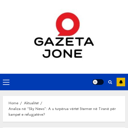
Skip
to
content
Primary
Menu
Home
Aktualitet
Analiza në “Sky News”: A u turpërua vërtet Starmer në Tiranë për
kampet e refugjatëve?