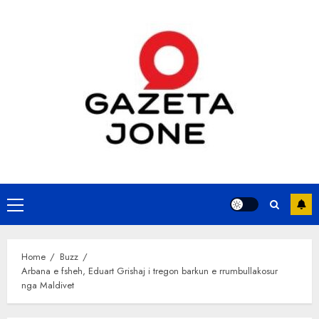
Skip
to
content
Primary
Menu
Home
Buzz
Arbana e fsheh, Eduart Grishaj i tregon barkun e rrumbullakosur
nga Maldivet