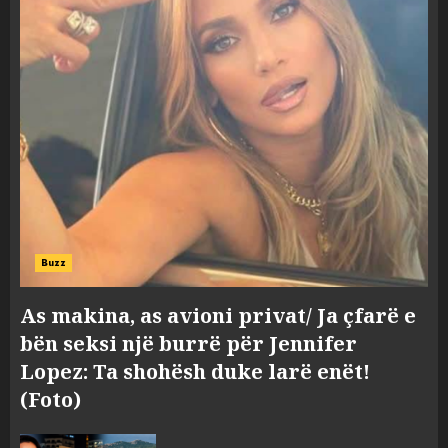
Buzz
As makina, as avioni privat/ Ja çfarë e
bën seksi një burrë për Jennifer
Lopez: Ta shohësh duke larë enët!
(Foto)
Hakeruesi i Raiffeisen Bank,