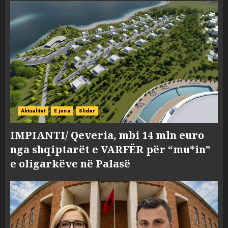
Aktualitet
E jona
Slider
IMPIANTI/ Qeveria, mbi 14 mln euro
nga shqiptarët e VARFËR për “mu*in”
e oligarkëve në Palasë