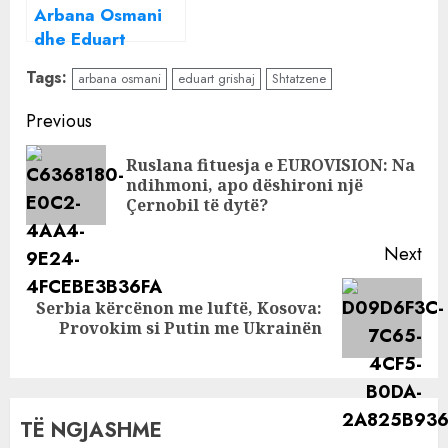
Arbana Osmani
dhe Eduart
Grishaj festojnë
Tags:
arbana osmani
eduart grishaj
Shtatzene
sot datëlindjen,
mësoni sa vjeç
Continue
Previous
mbush çifti
Reading
Ruslana fituesja e EUROVISION: Na
Pre
ndihmoni, apo dëshironi një
pos
Çernobil të dytë?
Next
Serbia kërcënon me luftë, Kosova:
Next
Provokim si Putin me Ukrainën
post:
TË NGJASHME