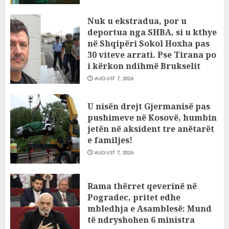
Nuk u ekstradua, por u
deportua nga SHBA, si u kthye
në Shqipëri Sokol Hoxha pas
30 viteve arrati. Pse Tirana po
i kërkon ndihmë Brukselit
AUGUST 7, 2026
U nisën drejt Gjermanisë pas
pushimeve në Kosovë, humbin
jetën në aksident tre anëtarët
e familjes!
AUGUST 7, 2026
Rama thërret qeverinë në
Pogradec, pritet edhe
mbledhja e Asamblesë: Mund
të ndryshohen 6 ministra