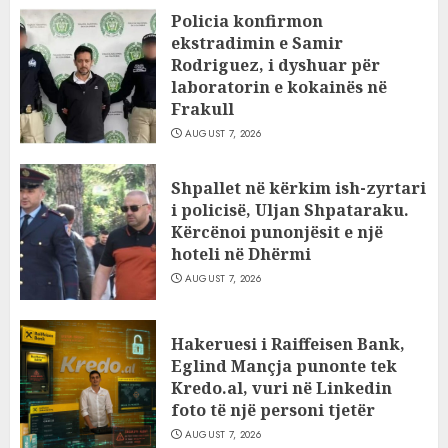
Policia konfirmon
ekstradimin e Samir
Rodriguez, i dyshuar për
laboratorin e kokainës në
Frakull
AUGUST 7, 2026
Shpallet në kërkim ish-zyrtari
i policisë, Uljan Shpataraku.
Kërcënoi punonjësit e një
hoteli në Dhërmi
AUGUST 7, 2026
Hakeruesi i Raiffeisen Bank,
Eglind Mançja punonte tek
Kredo.al, vuri në Linkedin
foto të një personi tjetër
AUGUST 7, 2026