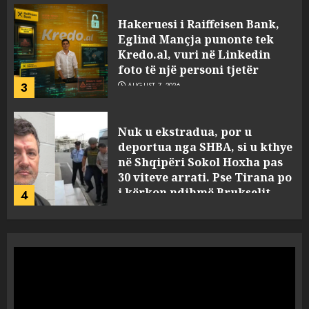
Nuk u ekstradua, por u
deportua nga SHBA, si u kthye
në Shqipëri Sokol Hoxha pas
30 viteve arrati. Pse Tirana po
i kërkon ndihmë Brukselit
4
AUGUST 7, 2026
U nisën drejt Gjermanisë pas
pushimeve në Kosovë, humbin
jetën në aksident tre anëtarët
e familjes!
5
AUGUST 7, 2026
Policia konfirmon
ekstradimin e Samir
Rodriguez, i dyshuar për
laboratorin e kokainës në
Frakull
1