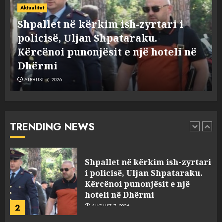
Policia konfirmon
Aktualitet
ekstradimin e Samir
Shpallet në kërkim ish-zyrtari i
Rodriguez, i dyshuar për
policisë, Uljan Shpataraku.
laboratorin e kokainës në
Kërcënoi punonjësit e një hoteli në
Frakull
1
AUGUST 7, 2026
Dhërmi
AUGUST 7, 2026
Shpallet në kërkim ish-zyrtari
i policisë, Uljan Shpataraku.
Kërcënoi punonjësit e një
hoteli në Dhërmi
TRENDING NEWS
2
AUGUST 7, 2026
Hakeruesi i Raiffeisen Bank,
Eglind Mançja punonte tek
Kredo.al, vuri në Linkedin
foto të një personi tjetër
3
AUGUST 7, 2026