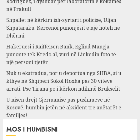
Rodriguez, i dyshuar për laboratorin e kokainës
në Frakull
Shpallet në kërkim ish-zyrtari i policisë, Uljan
Shpataraku. Kërcënoi punonjësit e një hoteli në
Dhërmi
Hakeruesi i Raiffeisen Bank, Eglind Mançja
punonte tek Kredo.al, vuri në Linkedin foto të
një personi tjetër
Nuk u ekstradua, por u deportua nga SHBA, si u
kthye në Shqipëri Sokol Hoxha pas 30 viteve
arrati. Pse Tirana po i kërkon ndihmë Brukselit
U nisën drejt Gjermanisë pas pushimeve në
Kosovë, humbin jetën në aksident tre anëtarët e
familjes!
MOS I HUMBISNI