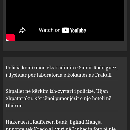
AUGUST 7, 2026
Shpallet në kërkim ish-zyrtari
i policisë, Uljan Shpataraku.
Kërcënoi punonjësit e një
hoteli në Dhërmi
2
AUGUST 7, 2026
Hakeruesi i Raiffeisen Bank,
Policia konfirmon ekstradimin e Samir Rodriguez,
Eglind Mançja punonte tek
Kredo.al, vuri në Linkedin
i dyshuar për laboratorin e kokainës në Frakull
foto të një personi tjetër
3
AUGUST 7, 2026
Shpallet në kërkim ish-zyrtari i policisë, Uljan
Shpataraku. Kërcënoi punonjësit e një hoteli në
Dhërmi
Nuk u ekstradua, por u
deportua nga SHBA, si u kthye
në Shqipëri Sokol Hoxha pas
Hakeruesi i Raiffeisen Bank, Eglind Mançja
30 viteve arrati. Pse Tirana po
punonte tek Kredo.al, vuri në Linkedin foto të një