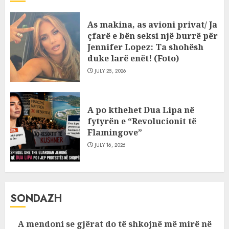
As makina, as avioni privat/ Ja
çfarë e bën seksi një burrë për
Jennifer Lopez: Ta shohësh
duke larë enët! (Foto)
JULY 25, 2026
A po kthehet Dua Lipa në
fytyrën e “Revolucionit të
Flamingove”
JULY 16, 2026
SONDAZH
A mendoni se gjërat do të shkojnë më mirë në