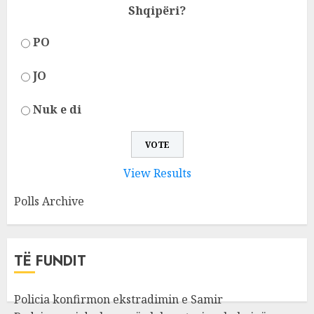
Shqipëri?
PO
JO
Nuk e di
View Results
Polls Archive
TË FUNDIT
Policia konfirmon ekstradimin e Samir