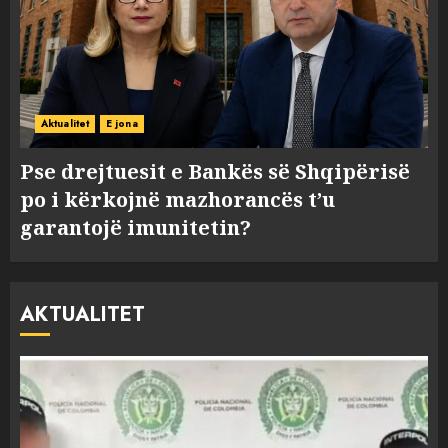
Aktualitet
E jona
Pse drejtuesit e Bankës së Shqipërisë
po i kërkojnë mazhorancës t’u
garantojë imunitetin?
AKTUALITET