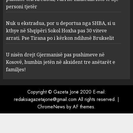
i kërkon ndihmë Brukselit
4
personi tjetër
AUGUST 7, 2026
U nisën drejt Gjermanisë pas
Nuk u ekstradua, por u deportua nga SHBA, si u
pushimeve në Kosovë, humbin
kthye në Shqipëri Sokol Hoxha pas 30 viteve
jetën në aksident tre anëtarët
arrati. Pse Tirana po i kërkon ndihmë Brukselit
e familjes!
5
AUGUST 7, 2026
U nisën drejt Gjermanisë pas pushimeve në
Kosovë, humbin jetën në aksident tre anëtarët e
familjes!
Copyright © Gazeta Jonë 2020 E-mail:
redaksiagazetajone@gmail.com All rights reserved.
|
ChromeNews
by AF themes.