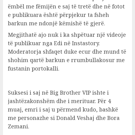
ëmbël me fëmijën e saj të tretë dhe në fotot
e publikuara është përpjekur ta fsheh
barkun me ndonjë këmishë të gjerë.
Megjithatë ajo nuk i ka shpëtuar një videoje
të publikuar nga Edi në Instastory.
Moderatorja shfaqet duke ecur dhe mund të
shohim qartë barkun e rrumbullakosur me
fustanin portokalli.
Suksesi i saj në Big Brother VIP ishte i
jashtëzakonshëm dhe i merituar. Për 4
muaj, emri i saj u përmend kudo, bashkë
me personazhe si Donald Veshaj dhe Bora
Zemani.