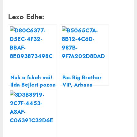
Lexo Edhe:
Nuk e fsheh më!
Pas Big Brother
Ilda Bejleri pozon
VIP, Arbana
me barkun e
Osmani dhe
rrumbullakosur
Eduart Grishaj
bashkojnë sërish
forcat! Çfarë po
përgatisin?