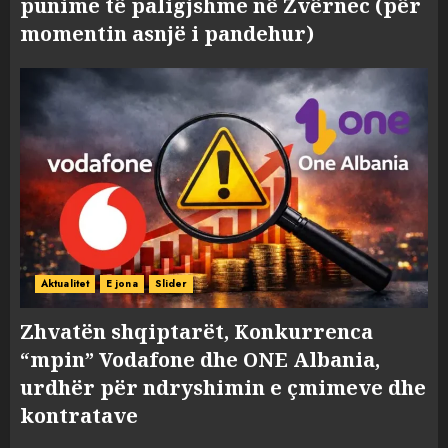
punime të paligjshme në Zvërnec (për
momentin asnjë i pandehur)
Aktualitet
E jona
Slider
Zhvatën shqiptarët, Konkurrenca
“mpin” Vodafone dhe ONE Albania,
urdhër për ndryshimin e çmimeve dhe
kontratave