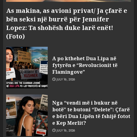
As makina, as avioni privat/ Ja çfarë e
bën seksi një burrë për Jennifer
Lopez: Ta shohësh duke larë enët!
(Foto)
Zbulohet në detin Jon 83 vite
pas fundosjes anija e rrallë
A po kthehet Dua Lipa në
gjermane e Luftës së Dytë
fytyrën e “Revolucionit të
Botërore
Flamingove”
3
AUGUST 6, 2026
JULY 16, 2026
Zyrtarizohet kërkesa e
Nga “vendi më i bukur në
autoriteteve shqiptare për
botë” te butoni “Delete”: Çfarë
ekstradimin e Ermal Beqirit
e bëri Dua Lipën të fshijë fotot
nga Franca
e Kep Merlit?
4
AUGUST 6, 2026
JULY 16, 2026