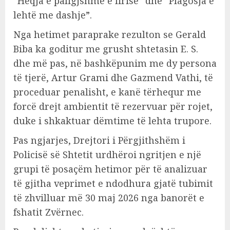
“Heqja e paligjshme e lirisë” dhe “Plagosja e
lehtë me dashje”.
Nga hetimet paraprake rezulton se Gerald
Biba ka goditur me grusht shtetasin E. S.
dhe më pas, në bashkëpunim me dy persona
të tjerë, Artur Grami dhe Gazmend Vathi, të
proceduar penalisht, e kanë tërhequr me
forcë drejt ambientit të rezervuar për rojet,
duke i shkaktuar dëmtime të lehta trupore.
Pas ngjarjes, Drejtori i Përgjithshëm i
Policisë së Shtetit urdhëroi ngritjen e një
grupi të posaçëm hetimor për të analizuar
të gjitha veprimet e ndodhura gjatë tubimit
të zhvilluar më 30 maj 2026 nga banorët e
fshatit Zvërnec.