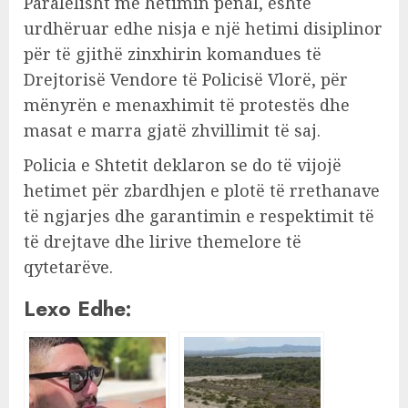
Paralelisht me hetimin penal, është
urdhëruar edhe nisja e një hetimi disiplinor
për të gjithë zinxhirin komandues të
Drejtorisë Vendore të Policisë Vlorë, për
mënyrën e menaxhimit të protestës dhe
masat e marra gjatë zhvillimit të saj.
Policia e Shtetit deklaron se do të vijojë
hetimet për zbardhjen e plotë të rrethanave
të ngjarjes dhe garantimin e respektimit të
të drejtave dhe lirive themelore të
qytetarëve.
Lexo Edhe: