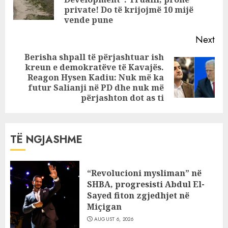
pos
private! Do të krijojmë 10 mijë
vende pune
Next
Berisha shpall të përjashtuar ish
kreun e demokratëve të Kavajës.
Next
Reagon Hysen Kadiu: Nuk më ka
post:
futur Salianji në PD dhe nuk më
përjashton dot as ti
TË NGJASHME
“Revolucioni mysliman” në
SHBA, progresisti Abdul El-
Sayed fiton zgjedhjet në
Miçigan
AUGUST 6, 2026