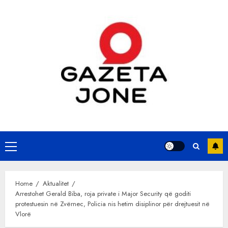
Skip
to
content
Primary
Menu
Home
Aktualitet
Arrestohet Gerald Biba, roja private i Major Security që goditi
protestuesin në Zvërnec, Policia nis hetim disiplinor për drejtuesit në
Vlorë