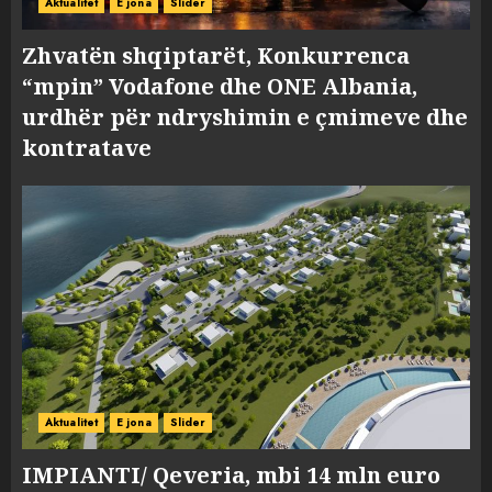
Aktualitet
E jona
Slider
Zhvatën shqiptarët, Konkurrenca
“mpin” Vodafone dhe ONE Albania,
urdhër për ndryshimin e çmimeve dhe
kontratave
Aktualitet
E jona
Slider
IMPIANTI/ Qeveria, mbi 14 mln euro