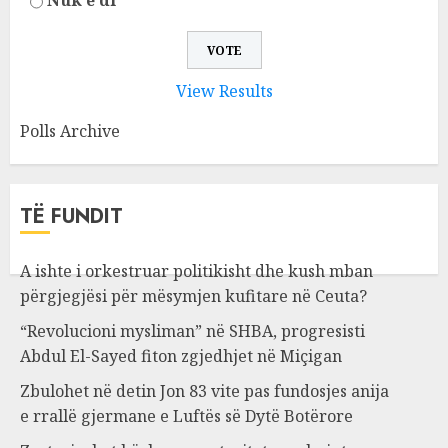
Nuk e di
View Results
Polls Archive
TË FUNDIT
A ishte i orkestruar politikisht dhe kush mban
përgjegjësi për mësymjen kufitare në Ceuta?
“Revolucioni mysliman” në SHBA, progresisti
Abdul El-Sayed fiton zgjedhjet në Miçigan
Zbulohet në detin Jon 83 vite pas fundosjes anija
e rrallë gjermane e Luftës së Dytë Botërore