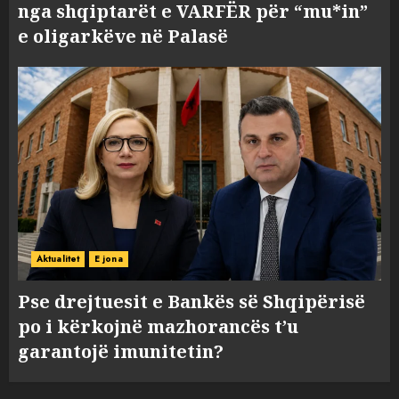
nga shqiptarët e VARFËR për “mu*in”
e oligarkëve në Palasë
Aktualitet
E jona
Pse drejtuesit e Bankës së Shqipërisë
po i kërkojnë mazhorancës t’u
garantojë imunitetin?