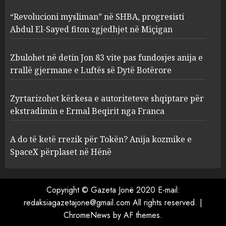
3
AUGUST 6, 2026
“Revolucioni mysliman” në SHBA, progresisti
Abdul El-Sayed fiton zgjedhjet në Miçigan
Zyrtarizohet kërkesa e
autoriteteve shqiptare për
Zbulohet në detin Jon 83 vite pas fundosjes anija e
ekstradimin e Ermal Beqirit
rrallë gjermane e Luftës së Dytë Botërore
nga Franca
4
AUGUST 6, 2026
Zyrtarizohet kërkesa e autoriteteve shqiptare për
ekstradimin e Ermal Beqirit nga Franca
A do të ketë rrezik për Tokën?
Anija kozmike e SpaceX
A do të ketë rrezik për Tokën? Anija kozmike e
përplaset në Hënë
SpaceX përplaset në Hënë
AUGUST 6, 2026
5
Copyright © Gazeta Jonë 2020 E-mail:
redaksiagazetajone@gmail.com All rights reserved.
|
ChromeNews
by AF themes.