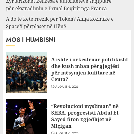
Zyrtarizohet kërkesa e autoriteteve shqiptare
për ekstradimin e Ermal Beqirit nga Franca
A do të ketë rrezik për Tokën? Anija kozmike e
SpaceX përplaset në Hënë
MOS I HUMBISNI
A ishte i orkestruar politikisht
dhe kush mban përgjegjësi
për mësymjen kufitare në
Ceuta?
AUGUST 6, 2026
“Revolucioni mysliman” në
SHBA, progresisti Abdul El-
Sayed fiton zgjedhjet në
Miçigan
AUGUST 6, 2026