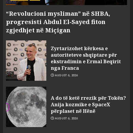
“Revolucioni mysliman” në SHBA,
progresisti Abdul El-Sayed fiton
zgjedhjet në Miçigan
Zyrtarizohet kërkesa e
autoriteteve shqiptare për
ekstradimin e Ermal Beqirit
nga Franca
AUGUST 6, 2026
A do të ketë rrezik për Tokën?
Anija kozmike e SpaceX
përplaset në Hënë
AUGUST 6, 2026