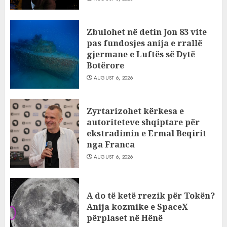
Zbulohet në detin Jon 83 vite
pas fundosjes anija e rrallë
gjermane e Luftës së Dytë
Botërore
AUGUST 6, 2026
Zyrtarizohet kërkesa e
autoriteteve shqiptare për
ekstradimin e Ermal Beqirit
nga Franca
AUGUST 6, 2026
A do të ketë rrezik për Tokën?
Anija kozmike e SpaceX
përplaset në Hënë