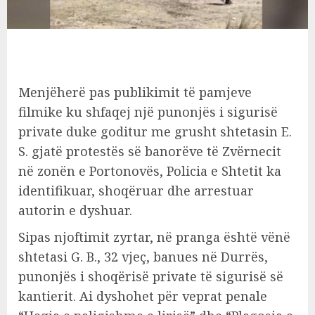
Menjëherë pas publikimit të pamjeve
filmike ku shfaqej një punonjës i sigurisë
private duke goditur me grusht shtetasin E.
S. gjatë protestës së banorëve të Zvërnecit
në zonën e Portonovës, Policia e Shtetit ka
identifikuar, shoqëruar dhe arrestuar
autorin e dyshuar.
Sipas njoftimit zyrtar, në pranga është vënë
shtetasi G. B., 32 vjeç, banues në Durrës,
punonjës i shoqërisë private të sigurisë së
kantierit. Ai dyshohet për veprat penale