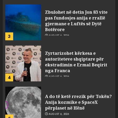
Zbulohet në detin Jon 83 vite
pas fundosjes anija e rrallë
gjermane e Luftës së Dytë
Botërore
3
AUGUST 6, 2026
Zyrtarizohet kërkesa e
autoriteteve shqiptare për
ekstradimin e Ermal Beqirit
nga Franca
4
AUGUST 6, 2026
A do të ketë rrezik për Tokën?
Anija kozmike e SpaceX
përplaset në Hënë
AUGUST 6, 2026