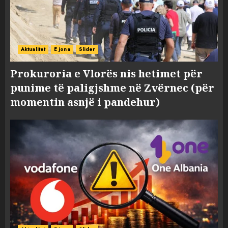
Aktualitet
E jona
Slider
Prokuroria e Vlorës nis hetimet për
punime të paligjshme në Zvërnec (për
momentin asnjë i pandehur)