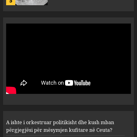
5
A ishte i orkestruar politikisht
dhe kush mban përgjegjësi
për mësymjen kufitare në
Ceuta?
1
AUGUST 6, 2026
“Revolucioni mysliman” në
SHBA, progresisti Abdul El-
Sayed fiton zgjedhjet në
Miçigan
2
AUGUST 6, 2026
Zbulohet në detin Jon 83 vite
A ishte i orkestruar politikisht dhe kush mban
pas fundosjes anija e rrallë
gjermane e Luftës së Dytë
përgjegjësi për mësymjen kufitare në Ceuta?
Botërore