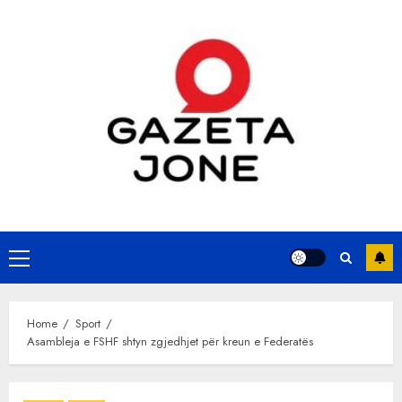
Skip
to
content
Primary
Menu
Home
Sport
Asambleja e FSHF shtyn zgjedhjet për kreun e Federatës