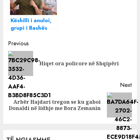
socialistëve
Këshilli i anuloi,
grupi i Bashës
mban sot
Continue
zgjedhjet për
Previous
kreun e PD-së së
Reading
vulës
Pre
Hiqet ora policore në Shqipëri
pos
Next
Arbër Hajdari tregon se ku gaboi
Next
Donaldi në lidhje me Bora Zemanin
post: