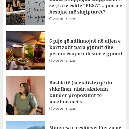
se çfarë është “BESA”… por a e
besojnë më shqiptarët?
AUGUST 6, 2026
5 pije që ndihmojnë në uljen e
kortizolit para gjumit dhe
përmirësojnë cilësinë e gjumit
AUGUST 6, 2026
Bashkitë (socialiste) që do
shkrihen, nisin aksionin
kundër propozimit të
mazhorancës
AUGUST 6, 2026
Mungesa e reshjeve: Fierza në