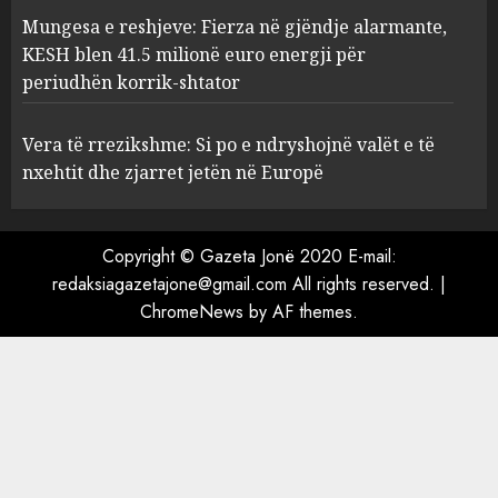
Mungesa e reshjeve: Fierza në gjëndje alarmante,
Mungesa e reshjeve: Fierza në
KESH blen 41.5 milionë euro energji për
gjëndje alarmante, KESH blen
periudhën korrik-shtator
41.5 milionë euro energji për
periudhën korrik-shtator
Vera të rrezikshme: Si po e ndryshojnë valët e të
4
AUGUST 6, 2026
nxehtit dhe zjarret jetën në Europë
Vera të rrezikshme: Si po e
Copyright © Gazeta Jonë 2020 E-mail:
ndryshojnë valët e të nxehtit
dhe zjarret jetën në Europë
redaksiagazetajone@gmail.com All rights reserved.
|
ChromeNews
AUGUST 6, 2026
by AF themes.
5