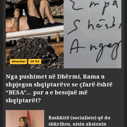
Aktualitet
OP-Ed
Nga pushimet në Dhërmi, Rama u
shpjegon shqiptarëve se çfarë është
“BESA”… por a e besojnë më
shqiptarët?
Bashkitë (socialiste) që do
shkrihen, nisin aksionin