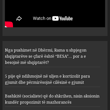
Nga pushimet në Dhërmi,
Rama u shpjegon shqiptarëve
se çfarë është “BESA”… por a e
besojnë më shqiptarët?
1
AUGUST 6, 2026
5 pije që ndihmojnë në uljen e
Nga pushimet në Dhërmi, Rama u shpjegon
kortizolit para gjumit dhe
shqiptarëve se çfarë është “BESA”… por a e
përmirësojnë cilësinë e gjumit
besojnë më shqiptarët?
AUGUST 6, 2026
2
5 pije që ndihmojnë në uljen e kortizolit para
gjumit dhe përmirësojnë cilësinë e gjumit
Bashkitë (socialiste) që do
shkrihen, nisin aksionin
kundër propozimit të
Bashkitë (socialiste) që do shkrihen, nisin aksionin
mazhorancës
kundër propozimit të mazhorancës
3
AUGUST 6, 2026