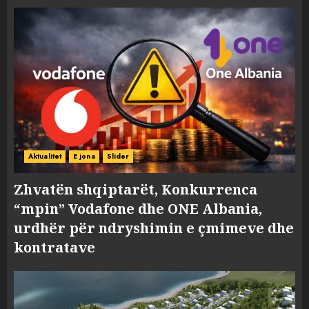
Aktualitet
E jona
Slider
Zhvatën shqiptarët, Konkurrenca
“mpin” Vodafone dhe ONE Albania,
urdhër për ndryshimin e çmimeve dhe
kontratave