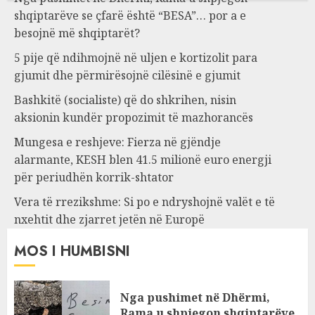
shqiptarëve se çfarë është “BESA”… por a e
besojnë më shqiptarët?
5 pije që ndihmojnë në uljen e kortizolit para
gjumit dhe përmirësojnë cilësinë e gjumit
Bashkitë (socialiste) që do shkrihen, nisin
aksionin kundër propozimit të mazhorancës
Mungesa e reshjeve: Fierza në gjëndje
alarmante, KESH blen 41.5 milionë euro energji
për periudhën korrik-shtator
Vera të rrezikshme: Si po e ndryshojnë valët e të
nxehtit dhe zjarret jetën në Europë
MOS I HUMBISNI
Nga pushimet në Dhërmi,
Rama u shpjegon shqiptarëve