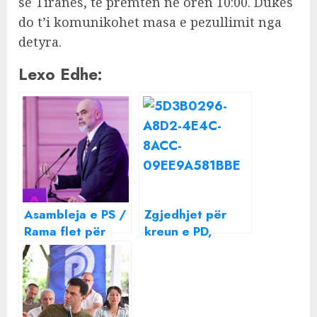
së Tiranës, të premten në orën 10:00. Dukës
do t’i komunikohet masa e pezullimit nga
detyra.
Lexo Edhe:
Asambleja e PS /
Zgjedhjet për
Rama flet për
kreun e PD,
zgjedhjet brenda
Berisha
partisë, kërkon
zyrtarizon
shifrat e
kandidaturën
anëtarëve dhe
mobilizim të