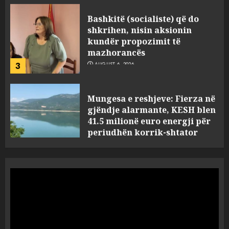
Bashkitë (socialiste) që do
shkrihen, nisin aksionin
kundër propozimit të
mazhorancës
3
AUGUST 6, 2026
Mungesa e reshjeve: Fierza në
gjëndje alarmante, KESH blen
41.5 milionë euro energji për
periudhën korrik-shtator
4
AUGUST 6, 2026
Vera të rrezikshme: Si po e
ndryshojnë valët e të nxehtit
dhe zjarret jetën në Europë
AUGUST 6, 2026
5