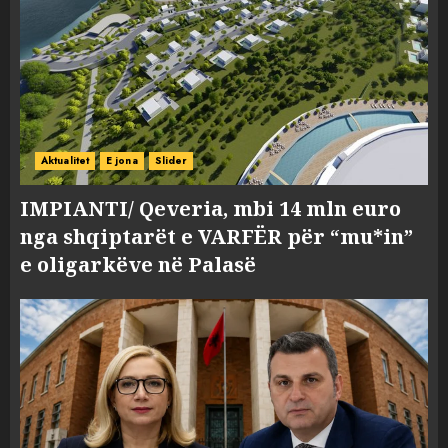
Aktualitet
E jona
Slider
IMPIANTI/ Qeveria, mbi 14 mln euro
nga shqiptarët e VARFËR për “mu*in”
e oligarkëve në Palasë