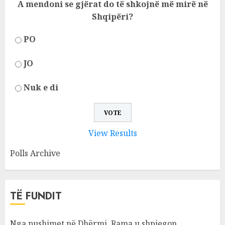
A mendoni se gjërat do të shkojnë më mirë në
Shqipëri?
PO
JO
Nuk e di
View Results
Polls Archive
TË FUNDIT
Nga pushimet në Dhërmi, Rama u shpjegon