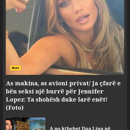
Buzz
As makina, as avioni privat/ Ja çfarë e
bën seksi një burrë për Jennifer
Lopez: Ta shohësh duke larë enët!
(Foto)
A po kthehet Dua Lipa në