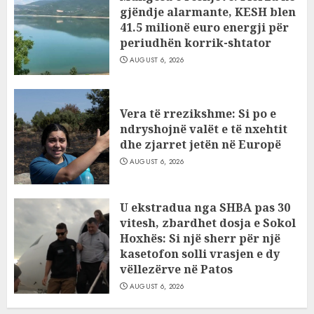
gjëndje alarmante, KESH blen
41.5 milionë euro energji për
periudhën korrik-shtator
AUGUST 6, 2026
Vera të rrezikshme: Si po e
ndryshojnë valët e të nxehtit
dhe zjarret jetën në Europë
AUGUST 6, 2026
U ekstradua nga SHBA pas 30
vitesh, zbardhet dosja e Sokol
Hoxhës: Si një sherr për një
kasetofon solli vrasjen e dy
vëllezërve në Patos
AUGUST 6, 2026