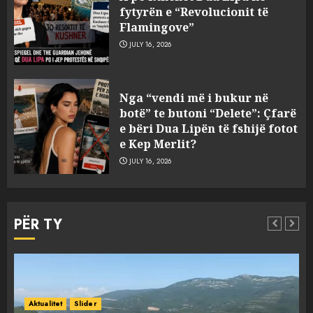
fytyrën e “Revolucionit të
Flamingove”
JULY 16, 2026
Bashkitë (socialiste) që do
Nga “vendi më i bukur në
shkrihen, nisin aksionin
botë” te butoni “Delete”: Çfarë
kundër propozimit të
e bëri Dua Lipën të fshijë fotot
mazhorancës
e Kep Merlit?
3
AUGUST 6, 2026
JULY 16, 2026
Mungesa e reshjeve: Fierza në
gjëndje alarmante, KESH blen
PËR TY
41.5 milionë euro energji për
periudhën korrik-shtator
4
AUGUST 6, 2026
Vera të rrezikshme: Si po e