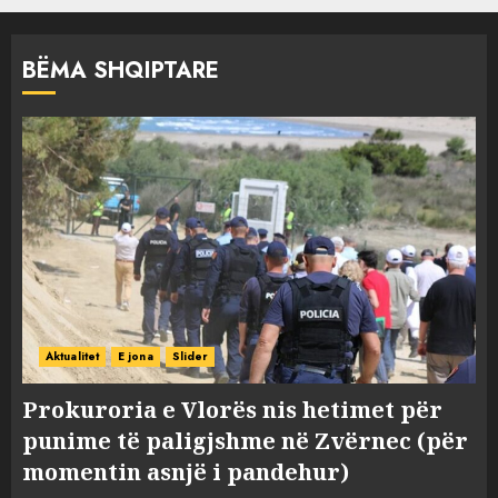
BËMA SHQIPTARE
Aktualitet
E jona
Slider
Prokuroria e Vlorës nis hetimet për
punime të paligjshme në Zvërnec (për
momentin asnjë i pandehur)