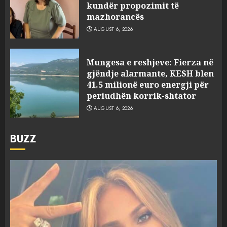
kundër propozimit të
mazhorancës
AUGUST 6, 2026
Mungesa e reshjeve: Fierza në
gjëndje alarmante, KESH blen
41.5 milionë euro energji për
periudhën korrik-shtator
AUGUST 6, 2026
BUZZ