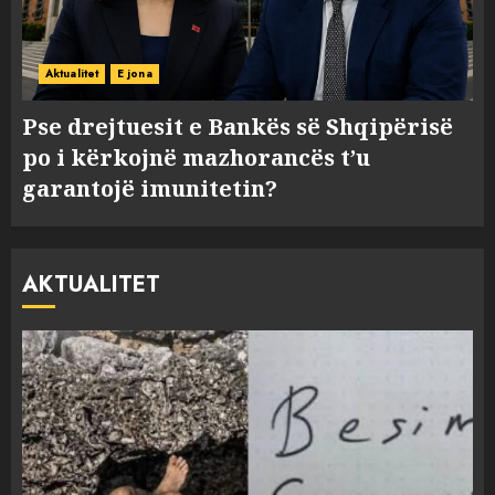
Aktualitet
E jona
Pse drejtuesit e Bankës së Shqipërisë
po i kërkojnë mazhorancës t’u
garantojë imunitetin?
AKTUALITET