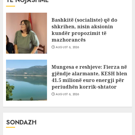
TË NGJASHME
Bashkitë (socialiste) që do
shkrihen, nisin aksionin
kundër propozimit të
mazhorancës
AUGUST 6, 2026
Mungesa e reshjeve: Fierza në
gjëndje alarmante, KESH blen
41.5 milionë euro energji për
periudhën korrik-shtator
AUGUST 6, 2026
SONDAZH