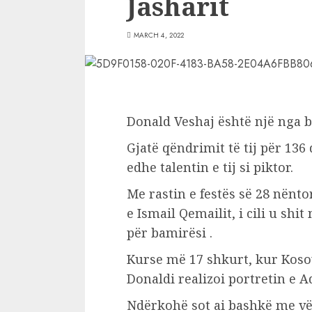
Jasharit
MARCH 4, 2022
Donald Veshaj është një nga b
Gjatë qëndrimit të tij për 136
edhe talentin e tij si piktor.
Me rastin e festës së 28 nënto
e Ismail Qemailit, i cili u shi
për bamirësi .
Kurse më 17 shkurt, kur Kosova
Donaldi realizoi portretin e A
Ndërkohë sot ai bashkë me vël