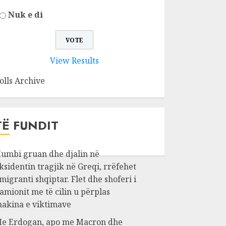
Nuk e di
View Results
olls Archive
TË FUNDIT
umbi gruan dhe djalin në
ksidentin tragjik në Greqi, rrëfehet
migranti shqiptar. Flet dhe shoferi i
amionit me të cilin u përplas
akina e viktimave
e Erdogan, apo me Macron dhe