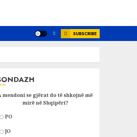
SUBSCRIBE
SONDAZH
A mendoni se gjërat do të shkojnë më
mirë në Shqipëri?
PO
JO