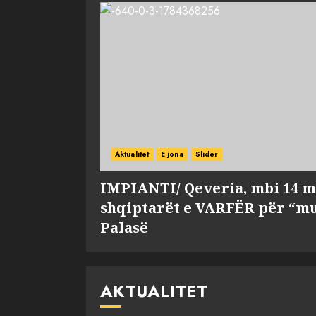
Aktualitet
E jona
Slider
IMPIANTI/ Qeveria, mbi 14 m
shqiptarët e VARFËR për “mu
Palasë
AKTUALITET