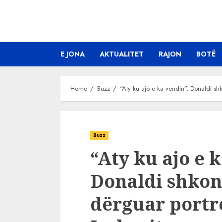
Skip
to
content
E JONA
AKTUALITET
RAJON
BOTË
Home
Buzz
“Aty ku ajo e ka vendin”, Donaldi sh
Buzz
“Aty ku ajo e 
Donaldi shkon
dërguar portr