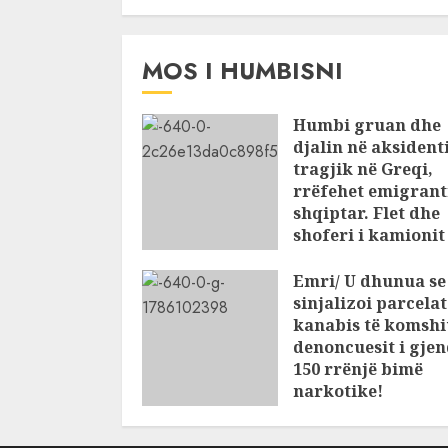
JULY 25, 2026
MOS I HUMBISNI
Humbi gruan dhe
djalin në aksident
tragjik në Greqi,
rrëfehet emigrant
shqiptar. Flet dhe
shoferi i kamioni
të cilin u përplas
makina e viktima
Emri/ U dhunua se
sinjalizoi parcela
AUGUST 7, 2026
kanabis të komshi
denoncuesit i gje
150 rrënjë bimë
narkotike!
AUGUST 7, 2026