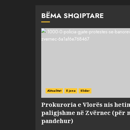
BËMA SHQIPTARE
Aktualitet
E jona
Slider
Prokuroria e Vlorës nis heti
paligjshme në Zvërnec (për 
pandehur)