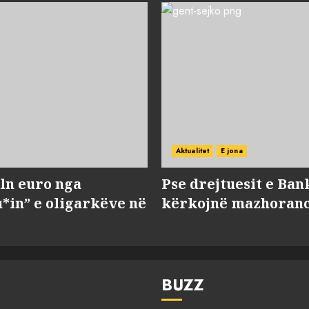
Aktualitet
E jona
ln euro nga
Pse drejtuesit e Ban
*in” e oligarkëve në
kërkojnë mazhorancë
BUZZ