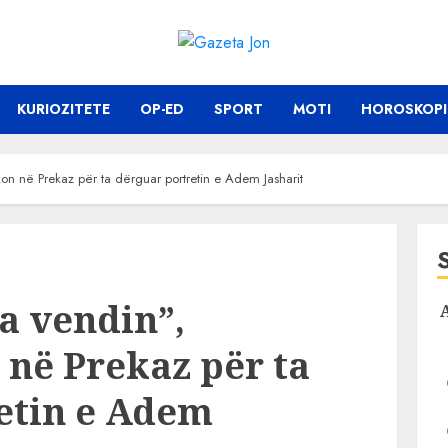
KURIOZITETE
OP-ED
SPORT
MOTI
HOROSKOPI
kon në Prekaz për ta dërguar portretin e Adem Jasharit
ka vendin”,
 në Prekaz për ta
etin e Adem