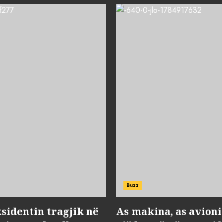
Buzz
sidentin tragjik në
As makina, as avioni 