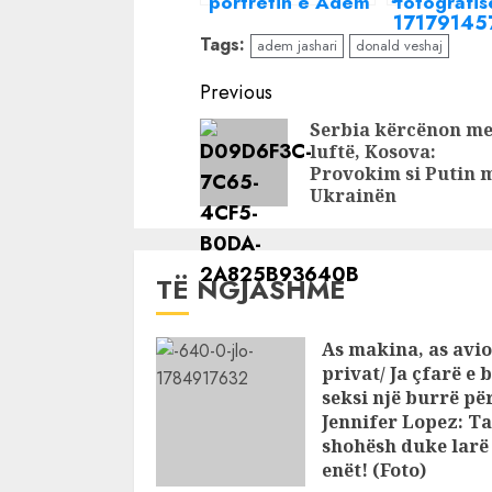
portretin e Adem
fotografis
Jasharit për
Adem Jash
Tags:
adem jashari
donald veshaj
pavarësinë e
dhe Ibrah
Kosovës
Rugovës n
Continue
Previous
Reading
Serbia kërcënon m
luftë, Kosova:
Provokim si Putin 
Ukrainën
TË NGJASHME
As makina, as avio
privat/ Ja çfarë e 
seksi një burrë pë
Jennifer Lopez: Ta
shohësh duke larë
enët! (Foto)