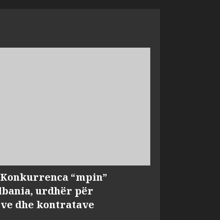
, Konkurrenca “mpin”
bania, urdhër për
ve dhe kontratave