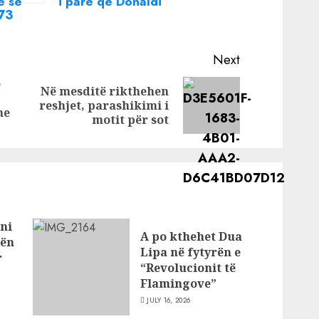
ë së
i parë që Donaldi
arit
i ka dërguar
im
Borës pas daljes
ë Rinas
nga BB VIP
Next
e
Në mesditë rikthehen
Previous
Next
reshjet, parashikimi i
me
post:
post:
motit për sot
ni
A po kthehet Dua
bën
Lipa në fytyrën e
r
“Revolucionit të
Flamingove”
JULY 16, 2026