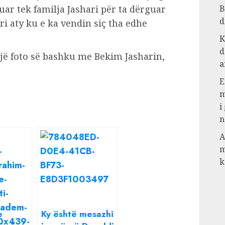
r tek familja Jashari për ta dërguar
B
d
ri aty ku e ka vendin siç tha edhe
K
d
jë foto së bashku me Bekim Jasharin,
a
E
m
i
n
A
m
k
e
Ky është mesazhi