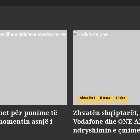
Aktualitet
E jona
Slider
met për punime të
Zhvatën shqiptarët
momentin asnjë i
Vodafone dhe ONE Al
ndryshimin e çmime