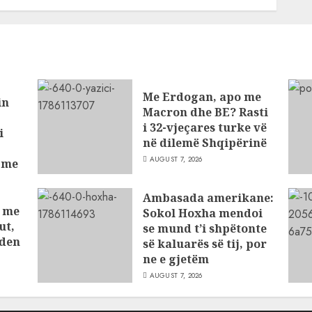
Me Erdogan, apo me
in
Macron dhe BE? Rasti
i 32-vjeçares turke vë
i
në dilemë Shqipërinë
AUGUST 7, 2026
t me
ve
Ambasada amerikane:
t me
Sokol Hoxha mendoi
ut,
se mund t’i shpëtonte
nden
së kaluarës së tij, por
ne e gjetëm
AUGUST 7, 2026