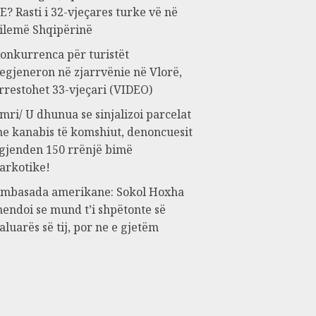
E? Rasti i 32-vjeçares turke vë në
ilemë Shqipërinë
onkurrenca për turistët
egjeneron në zjarrvënie në Vlorë,
rrestohet 33-vjeçari (VIDEO)
mri/ U dhunua se sinjalizoi parcelat
e kanabis të komshiut, denoncuesit
 gjenden 150 rrënjë bimë
arkotike!
mbasada amerikane: Sokol Hoxha
endoi se mund t’i shpëtonte së
aluarës së tij, por ne e gjetëm