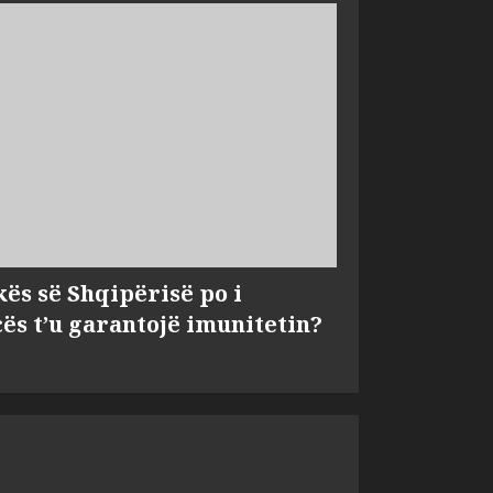
kës së Shqipërisë po i
s t’u garantojë imunitetin?