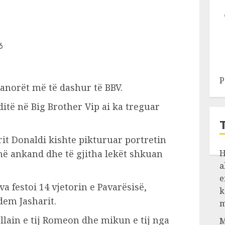
P
anorët më të dashur të BBV.
 ditë në Big Brother Vip ai ka treguar
rit Donaldi kishte pikturuar portretin
t në ankand dhe të gjitha lekët shkuan
H
a
e
 festoi 14 vjetorin e Pavarësisë,
k
dem Jasharit.
m
lain e tij Romeon dhe mikun e tij nga
M